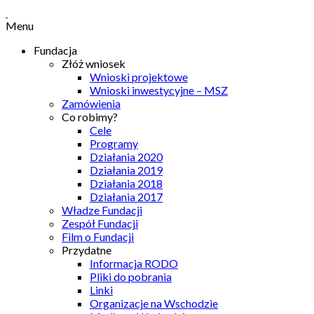
Menu
Fundacja
Złóż wniosek
Wnioski projektowe
Wnioski inwestycyjne – MSZ
Zamówienia
Co robimy?
Cele
Programy
Działania 2020
Działania 2019
Działania 2018
Działania 2017
Władze Fundacji
Zespół Fundacji
Film o Fundacji
Przydatne
Informacja RODO
Pliki do pobrania
Linki
Organizacje na Wschodzie