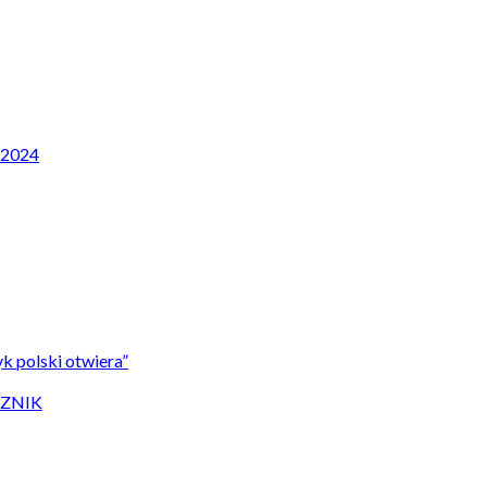
P 2024
k polski otwiera”
CZNIK