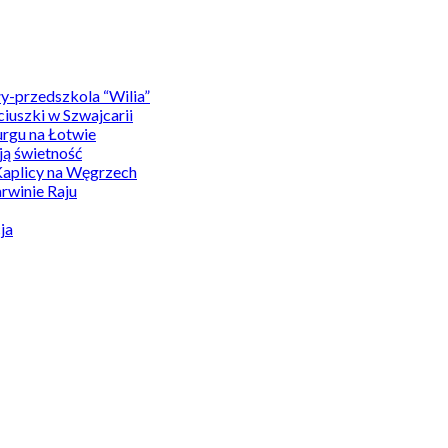
y-przedszkola “Wilia”
uszki w Szwajcarii
rgu na Łotwie
ą świetność
Kaplicy na Węgrzech
winie Raju
ja