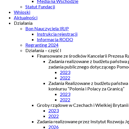
Media na Wschodzie
Statut Fundacji
Wnioski
Aktualności
Działania
Bon Nauczyciela IRJP
Instrukcja rejestracji
Informacja RODO
Regranting 2024
Działania – część I
Finansowane ze środków Kancelarii Prezesa R
Zadania realizowane z budżetu państwa
zadania publicznego dotyczącego Pomocy
2023
2022
Zadania Realizowane z budżetu państwa
konkursu “Polonia i Polacy za Granicą”
2023
2022
Groby rządowe w Czechach i Wielkiej Brytanii
2023
2022
Zadania realizowane przez Instytut Rozwoju J
2026