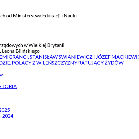
h od Ministerstwa Edukacji i Nauki
ządowych w Wielkiej Brytanii
 Leona Bilińskiego
 EMIGRANCI. STANISŁAW SWIANIEWICZ I JÓZEF MACKIEWI
DZIE. POLACY Z WILEŃSZCZYZNY RATUJĄCY ŻYDÓW
ów
STORIA
 2025
– 2024