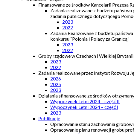
Finansowane ze środków Kancelarii Prezesa R
Zadania realizowane z budżetu państwa
zadania publicznego dotyczącego Pomocy
2023
2022
Zadania Realizowane z budżetu państwa
konkursu “Polonia i Polacy za Granicą”
2023
2022
Groby rządowe w Czechach i Wielkiej Brytanii
2023
2022
Zadania realizowane przez Instytut Rozwoju J
2026
2025
2023
Działania sfinansowane ze środków otrzymanyc
Wypoczynek Letni 2024 – część II
Wypoczynek Letni 2024 – część I
2023
Publikacje
Opracowanie stanu zachowania grobów r
Opracowanie planu renowacji grobu prof.