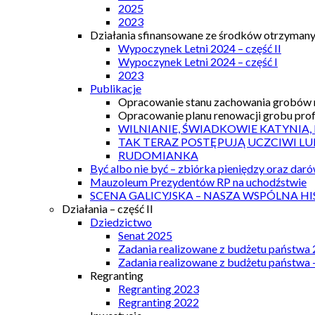
2025
2023
Działania sfinansowane ze środków otrzymanyc
Wypoczynek Letni 2024 – część II
Wypoczynek Letni 2024 – część I
2023
Publikacje
Opracowanie stanu zachowania grobów r
Opracowanie planu renowacji grobu prof.
WILNIANIE, ŚWIADKOWIE KATYNIA,
TAK TERAZ POSTĘPUJĄ UCZCIWI LU
RUDOMIANKA
Być albo nie być – zbiórka pieniędzy oraz dar
Mauzoleum Prezydentów RP na uchodźstwie
SCENA GALICYJSKA – NASZA WSPÓLNA HI
Działania – część II
Dziedzictwo
Senat 2025
Zadania realizowane z budżetu państwa
Zadania realizowane z budżetu państwa 
Regranting
Regranting 2023
Regranting 2022