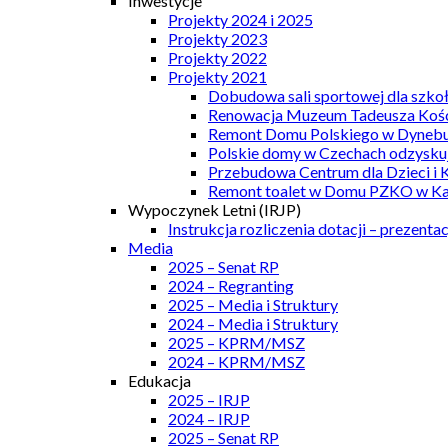
Inwestycje
Projekty 2024 i 2025
Projekty 2023
Projekty 2022
Projekty 2021
Dobudowa sali sportowej dla szkoł
Renowacja Muzeum Tadeusza Kości
Remont Domu Polskiego w Dynebu
Polskie domy w Czechach odzyskuj
Przebudowa Centrum dla Dzieci i 
Remont toalet w Domu PZKO w Kar
Wypoczynek Letni (IRJP)
Instrukcja rozliczenia dotacji – prezentac
Media
2025 – Senat RP
2024 – Regranting
2025 – Media i Struktury
2024 – Media i Struktury
2025 – KPRM/MSZ
2024 – KPRM/MSZ
Edukacja
2025 – IRJP
2024 – IRJP
2025 – Senat RP