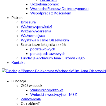
Udzielona pomoc
Wschodni Fundusz Dobroczynności
Współpraca z Kościołem
Patron
Broszura
Ważne wypowiedzi
Ważne wydarzenia
Ważne miejsca
Wystawa o Janie Olszewskim
Scenariusze lekcji dla szkół:
podstawowych
ponadpodstawowych
Fundacja Archiwum Jana Olszewskiego
Kontakt
Fundacja
Złóż wniosek
Wnioski projektowe
Wnioski inwestycyjne – MSZ
Zamówienia
Co robimy?