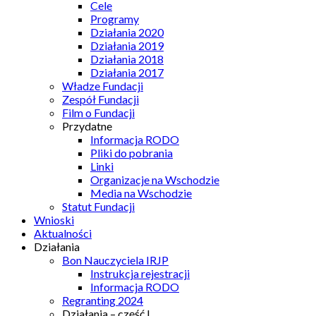
Cele
Programy
Działania 2020
Działania 2019
Działania 2018
Działania 2017
Władze Fundacji
Zespół Fundacji
Film o Fundacji
Przydatne
Informacja RODO
Pliki do pobrania
Linki
Organizacje na Wschodzie
Media na Wschodzie
Statut Fundacji
Wnioski
Aktualności
Działania
Bon Nauczyciela IRJP
Instrukcja rejestracji
Informacja RODO
Regranting 2024
Działania – część I