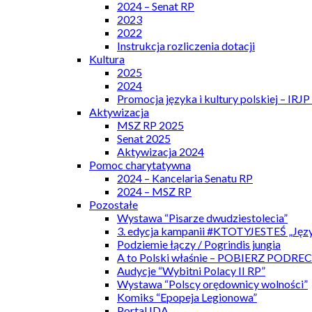
2024 – Senat RP
2023
2022
Instrukcja rozliczenia dotacji
Kultura
2025
2024
Promocja języka i kultury polskiej – IRJ
Aktywizacja
MSZ RP 2025
Senat 2025
Aktywizacja 2024
Pomoc charytatywna
2024 – Kancelaria Senatu RP
2024 – MSZ RP
Pozostałe
Wystawa “Pisarze dwudziestolecia”
3. edycja kampanii #KTOTYJESTEŚ „Języ
Podziemie łączy / Pogrindis jungia
A to Polski właśnie – POBIERZ PODRE
Audycje “Wybitni Polacy II RP”
Wystawa “Polscy orędownicy wolności”
Komiks “Epopeja Legionowa”
Portal IDA