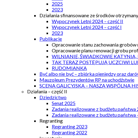
2025
2023
Działania sfinansowane ze środków otrzymanyc
Wypoczynek Letni 2024 – część II
Wypoczynek Letni 2024 – część I
2023
Publikacje
Opracowanie stanu zachowania grobów r
Opracowanie planu renowacji grobu prof.
WILNIANIE, ŚWIADKOWIE KATYNIA,
TAK TERAZ POSTĘPUJĄ UCZCIWI LU
RUDOMIANKA
Być albo nie być – zbiórka pieniędzy oraz dar
Mauzoleum Prezydentów RP na uchodźstwie
SCENA GALICYJSKA – NASZA WSPÓLNA HI
Działania – część II
Dziedzictwo
Senat 2025
Zadania realizowane z budżetu państwa
Zadania realizowane z budżetu państwa 
Regranting
Regranting 2023
Regranting 2022