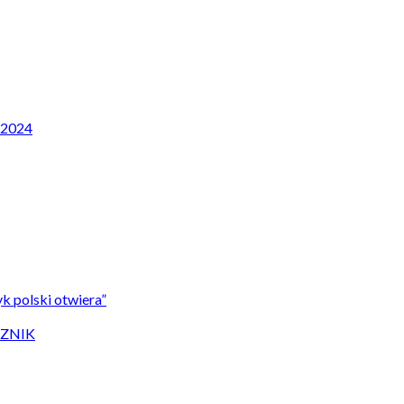
P 2024
k polski otwiera”
CZNIK