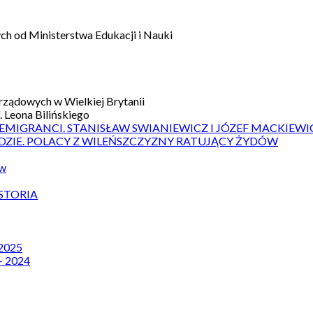
h od Ministerstwa Edukacji i Nauki
ządowych w Wielkiej Brytanii
 Leona Bilińskiego
 EMIGRANCI. STANISŁAW SWIANIEWICZ I JÓZEF MACKIEWI
DZIE. POLACY Z WILEŃSZCZYZNY RATUJĄCY ŻYDÓW
ów
STORIA
 2025
– 2024