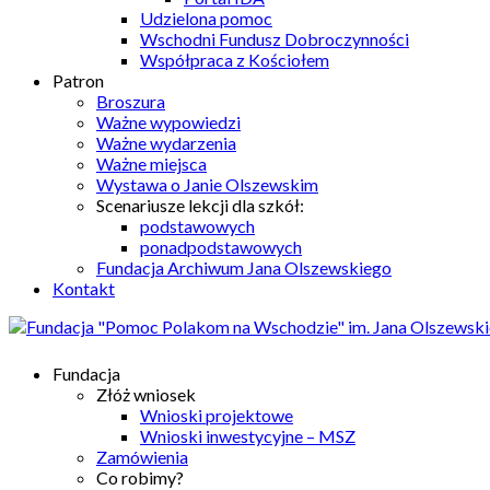
Udzielona pomoc
Wschodni Fundusz Dobroczynności
Współpraca z Kościołem
Patron
Broszura
Ważne wypowiedzi
Ważne wydarzenia
Ważne miejsca
Wystawa o Janie Olszewskim
Scenariusze lekcji dla szkół:
podstawowych
ponadpodstawowych
Fundacja Archiwum Jana Olszewskiego
Kontakt
Fundacja
Złóż wniosek
Wnioski projektowe
Wnioski inwestycyjne – MSZ
Zamówienia
Co robimy?