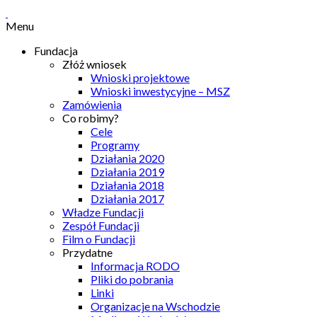
Menu
Fundacja
Złóż wniosek
Wnioski projektowe
Wnioski inwestycyjne – MSZ
Zamówienia
Co robimy?
Cele
Programy
Działania 2020
Działania 2019
Działania 2018
Działania 2017
Władze Fundacji
Zespół Fundacji
Film o Fundacji
Przydatne
Informacja RODO
Pliki do pobrania
Linki
Organizacje na Wschodzie