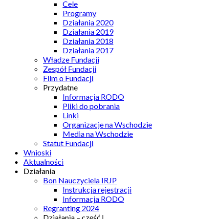
Cele
Programy
Działania 2020
Działania 2019
Działania 2018
Działania 2017
Władze Fundacji
Zespół Fundacji
Film o Fundacji
Przydatne
Informacja RODO
Pliki do pobrania
Linki
Organizacje na Wschodzie
Media na Wschodzie
Statut Fundacji
Wnioski
Aktualności
Działania
Bon Nauczyciela IRJP
Instrukcja rejestracji
Informacja RODO
Regranting 2024
Działania – część I