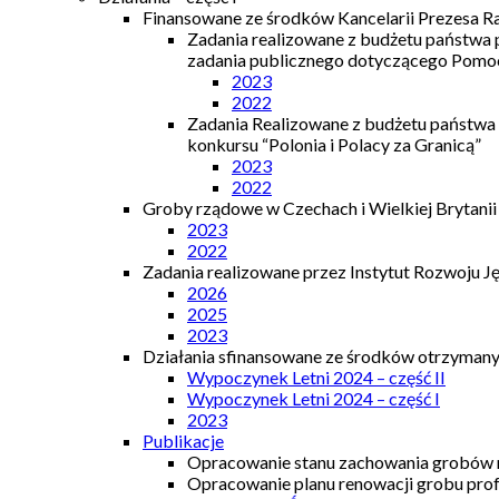
Finansowane ze środków Kancelarii Prezesa R
Zadania realizowane z budżetu państwa
zadania publicznego dotyczącego Pomocy
2023
2022
Zadania Realizowane z budżetu państwa
konkursu “Polonia i Polacy za Granicą”
2023
2022
Groby rządowe w Czechach i Wielkiej Brytanii
2023
2022
Zadania realizowane przez Instytut Rozwoju J
2026
2025
2023
Działania sfinansowane ze środków otrzymanyc
Wypoczynek Letni 2024 – część II
Wypoczynek Letni 2024 – część I
2023
Publikacje
Opracowanie stanu zachowania grobów r
Opracowanie planu renowacji grobu prof.