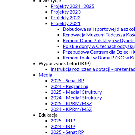
Inwestycje
Projekty 2024 i 2025
Projekty 2023
Projekty 2022
Projekty 2021
Dobudowa sali sportowej dla szkoł
Renowacja Muzeum Tadeusza Kości
Remont Domu Polskiego w Dynebu
Polskie domy w Czechach odzyskuj
Przebudowa Centrum dla Dzieci i 
Remont toalet w Domu PZKO w Kar
Wypoczynek Letni (IRJP)
Instrukcja rozliczenia dotacji – prezentac
Media
2025 – Senat RP
2024 – Regranting
2025 – Media i Struktury
2024 – Media i Struktury
2025 – KPRM/MSZ
2024 – KPRM/MSZ
Edukacja
2025 – IRJP
2024 – IRJP
2025 – Senat RP