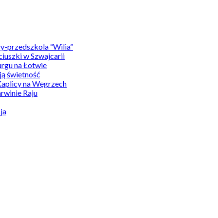
y-przedszkola “Wilia”
uszki w Szwajcarii
rgu na Łotwie
ą świetność
Kaplicy na Węgrzech
winie Raju
ja