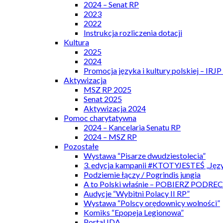
2024 – Senat RP
2023
2022
Instrukcja rozliczenia dotacji
Kultura
2025
2024
Promocja języka i kultury polskiej – IRJ
Aktywizacja
MSZ RP 2025
Senat 2025
Aktywizacja 2024
Pomoc charytatywna
2024 – Kancelaria Senatu RP
2024 – MSZ RP
Pozostałe
Wystawa “Pisarze dwudziestolecia”
3. edycja kampanii #KTOTYJESTEŚ „Języ
Podziemie łączy / Pogrindis jungia
A to Polski właśnie – POBIERZ PODRE
Audycje “Wybitni Polacy II RP”
Wystawa “Polscy orędownicy wolności”
Komiks “Epopeja Legionowa”
Portal IDA