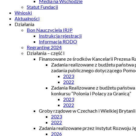
Media na Wschodzie
Statut Fundacji
Wnioski
Aktualności
Działania
Bon Nauczyciela IRJP
Instrukcja rejestracji
Informacja RODO
Regranting 2024
Działania – część I
Finansowane ze środków Kancelarii Prezesa R
Zadania realizowane z budżetu państwa
zadania publicznego dotyczącego Pomocy
2023
2022
Zadania Realizowane z budżetu państwa
konkursu “Polonia i Polacy za Granicą”
2023
2022
Groby rządowe w Czechach i Wielkiej Brytanii
2023
2022
Zadania realizowane przez Instytut Rozwoju J
2026