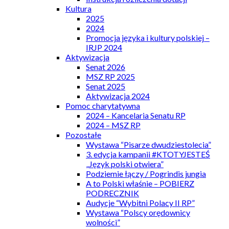
Kultura
2025
2024
Promocja języka i kultury polskiej –
IRJP 2024
Aktywizacja
Senat 2026
MSZ RP 2025
Senat 2025
Aktywizacja 2024
Pomoc charytatywna
2024 – Kancelaria Senatu RP
2024 – MSZ RP
Pozostałe
Wystawa “Pisarze dwudziestolecia”
3. edycja kampanii #KTOTYJESTEŚ
„Język polski otwiera”
Podziemie łączy / Pogrindis jungia
A to Polski właśnie – POBIERZ
PODRECZNIK
Audycje “Wybitni Polacy II RP”
Wystawa “Polscy orędownicy
wolności”