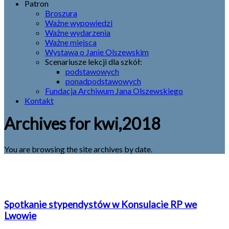
Patron
Broszura
Ważne wypowiedzi
Ważne wydarzenia
Ważne miejsca
Wystawa o Janie Olszewskim
Scenariusze lekcji dla szkół:
podstawowych
ponadpodstawowych
Fundacja Archiwum Jana Olszewskiego
Kontakt
Archives for kwi,2018
You are browsing the site archives by date.
Spotkanie stypendystów w Konsulacie RP we
Lwowie