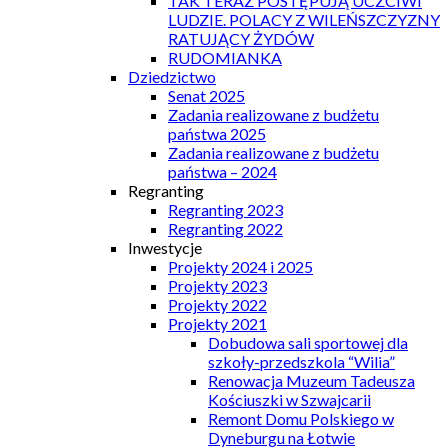
TAK TERAZ POSTĘPUJĄ UCZCIWI
LUDZIE. POLACY Z WILEŃSZCZYZNY
RATUJĄCY ŻYDÓW
RUDOMIANKA
Dziedzictwo
Senat 2025
Zadania realizowane z budżetu
państwa 2025
Zadania realizowane z budżetu
państwa – 2024
Regranting
Regranting 2023
Regranting 2022
Inwestycje
Projekty 2024 i 2025
Projekty 2023
Projekty 2022
Projekty 2021
Dobudowa sali sportowej dla
szkoły-przedszkola “Wilia”
Renowacja Muzeum Tadeusza
Kościuszki w Szwajcarii
Remont Domu Polskiego w
Dyneburgu na Łotwie