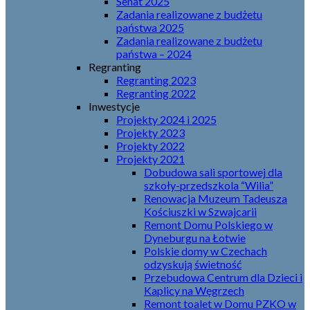
Senat 2025
Zadania realizowane z budżetu
państwa 2025
Zadania realizowane z budżetu
państwa – 2024
Regranting
Regranting 2023
Regranting 2022
Inwestycje
Projekty 2024 i 2025
Projekty 2023
Projekty 2022
Projekty 2021
Dobudowa sali sportowej dla
szkoły-przedszkola “Wilia”
Renowacja Muzeum Tadeusza
Kościuszki w Szwajcarii
Remont Domu Polskiego w
Dyneburgu na Łotwie
Polskie domy w Czechach
odzyskują świetność
Przebudowa Centrum dla Dzieci i
Kaplicy na Węgrzech
Remont toalet w Domu PZKO w