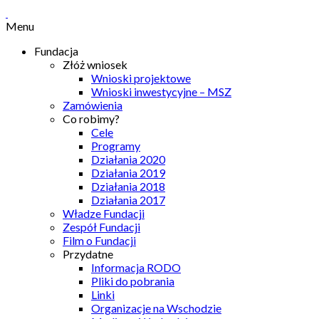
Menu
Fundacja
Złóż wniosek
Wnioski projektowe
Wnioski inwestycyjne – MSZ
Zamówienia
Co robimy?
Cele
Programy
Działania 2020
Działania 2019
Działania 2018
Działania 2017
Władze Fundacji
Zespół Fundacji
Film o Fundacji
Przydatne
Informacja RODO
Pliki do pobrania
Linki
Organizacje na Wschodzie