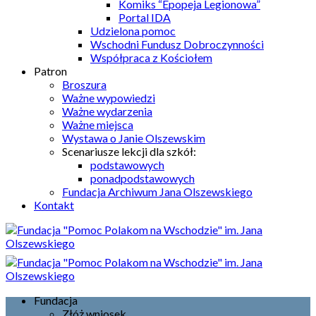
Komiks “Epopeja Legionowa”
Portal IDA
Udzielona pomoc
Wschodni Fundusz Dobroczynności
Współpraca z Kościołem
Patron
Broszura
Ważne wypowiedzi
Ważne wydarzenia
Ważne miejsca
Wystawa o Janie Olszewskim
Scenariusze lekcji dla szkół:
podstawowych
ponadpodstawowych
Fundacja Archiwum Jana Olszewskiego
Kontakt
Fundacja
Złóż wniosek