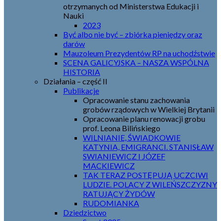
otrzymanych od Ministerstwa Edukacji i
Nauki
2023
Być albo nie być – zbiórka pieniędzy oraz
darów
Mauzoleum Prezydentów RP na uchodźstwie
SCENA GALICYJSKA – NASZA WSPÓLNA
HISTORIA
Działania – część II
Publikacje
Opracowanie stanu zachowania
grobów rządowych w Wielkiej Brytanii
Opracowanie planu renowacji grobu
prof. Leona Bilińskiego
WILNIANIE, ŚWIADKOWIE
KATYNIA, EMIGRANCI. STANISŁAW
SWIANIEWICZ I JÓZEF
MACKIEWICZ
TAK TERAZ POSTĘPUJĄ UCZCIWI
LUDZIE. POLACY Z WILEŃSZCZYZNY
RATUJĄCY ŻYDÓW
RUDOMIANKA
Dziedzictwo