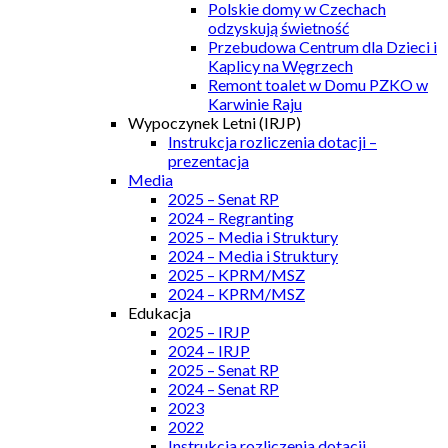
Polskie domy w Czechach
odzyskują świetność
Przebudowa Centrum dla Dzieci i
Kaplicy na Węgrzech
Remont toalet w Domu PZKO w
Karwinie Raju
Wypoczynek Letni (IRJP)
Instrukcja rozliczenia dotacji –
prezentacja
Media
2025 – Senat RP
2024 – Regranting
2025 – Media i Struktury
2024 – Media i Struktury
2025 – KPRM/MSZ
2024 – KPRM/MSZ
Edukacja
2025 – IRJP
2024 – IRJP
2025 – Senat RP
2024 – Senat RP
2023
2022
Instrukcja rozliczenia dotacji