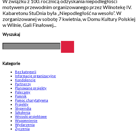
W związku z 100. rocznicą odzyskania niepodległości
motywem przewodnim organizowanego przez Wilnotekę IV.
Kabaretonu StuDnia była „Niepodległość na wesoło”. W
zorganizowanej w sobotę 7 kwietnia, w Domu Kultury Polskiej
w Wilnie, Gali Finałowej...
Wyszukaj
Kategorie
Bez kategorii
Informacje organizacyjne
Kondolencje
Partnerzy
Planowane projekty
Polecamy
Pomnik
Pomoc charytatywna
Projekty
Stypendia
Szkolenia
Wnioski projektowe
Wspomnienie
Wydarzenia
Życzenia