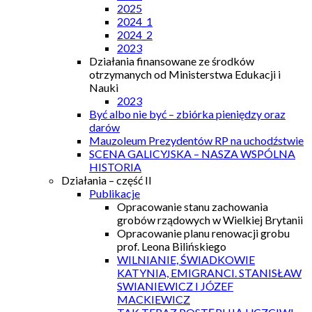
2025
2024_1
2024_2
2023
Działania finansowane ze środków
otrzymanych od Ministerstwa Edukacji i
Nauki
2023
Być albo nie być – zbiórka pieniędzy oraz
darów
Mauzoleum Prezydentów RP na uchodźstwie
SCENA GALICYJSKA – NASZA WSPÓLNA
HISTORIA
Działania – część II
Publikacje
Opracowanie stanu zachowania
grobów rządowych w Wielkiej Brytanii
Opracowanie planu renowacji grobu
prof. Leona Bilińskiego
WILNIANIE, ŚWIADKOWIE
KATYNIA, EMIGRANCI. STANISŁAW
SWIANIEWICZ I JÓZEF
MACKIEWICZ