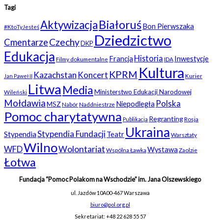
Tagi
Białoruś
Aktywizacja
Bon Pierwszaka
#KtoTyJesteś
Dziedzictwo
Czechy
Cmentarze
DKP
Edukacja
Historia
Francja
Inwestycje
Filmy dokumentalne
IDA
Kultura
KPRM
Kazachstan
Koncert
Kurier
Jan Paweł II
Litwa
Media
Ministerstwo Edukacji Narodowej
Wileński
Mołdawia
Polska
Niepodległa
MSZ
Nabór
Naddniestrze
Pomoc charytatywna
Regranting
Rosja
Publikacja
Ukraina
Stypendia Fundacji
Stypendia
Teatr
Warsztaty
Wilno
WFD
Wolontariat
Wystawa
Wspólna Ławka
Zaolzie
Łotwa
Fundacja “Pomoc Polakom na Wschodzie” im. Jana Olszewskiego
ul. Jazdów 10A
00-467 Warszawa
biuro@pol.org.pl
Sekretariat: +48 22 628 55 57