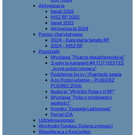
Aktywizacja
Senat 2026
MSZ RP 2025
Senat 2025
Aktywizacja 2024
Pomoc charytatywna
2024 – Kancelaria Senatu RP
2024 – MSZ RP
Pozostałe
Wystawa “Pisarze dwudziestolecia”
3. edycja kampanii #KTOTYJESTEŚ
„Język polski otwiera”
Podziemie łączy / Pogrindis jungia
A to Polski właśnie – POBIERZ
PODRECZNIK
Audycje “Wybitni Polacy II RP”
Wystawa “Polscy orędownicy
wolności”
Komiks “Epopeja Legionowa”
Portal IDA
Udzielona pomoc
Wschodni Fundusz Dobroczynności
Współpraca z Kościołem