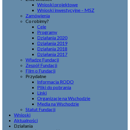
Wnioski projektowe
Wnioski inwestycyjne – MSZ
Zamówienia
Co robimy?
Cele
Programy
Działania 2020
Działania 2019
Działania 2018
Działania 2017
Władze Fundacji
Zespół Fundacji
Film o Fundacji
Przydatne
Informacja RODO
Pliki do pobrania
Linki
Organizacje na Wschodzie
Media na Wschodzie
Statut Fundacji
Wnioski
Aktualności
Działania