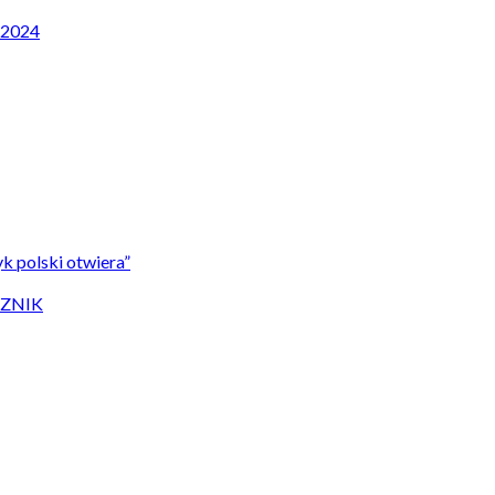
P 2024
k polski otwiera”
CZNIK