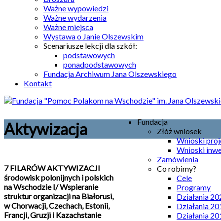
Ważne wypowiedzi
Ważne wydarzenia
Ważne miejsca
Wystawa o Janie Olszewskim
Scenariusze lekcji dla szkół:
podstawowych
ponadpodstawowych
Fundacja Archiwum Jana Olszewskiego
Kontakt
Fundacja
Aktywizacja
Złóż wniosek
Wnioski pro
Wnioski inw
Zamówienia
7 FILARÓW AKTYWIZACJI
Co robimy?
środowisk polonijnych i polskich
Cele
na Wschodzie I/ Wspieranie
Programy
struktur organizacji na Białorusi,
Działania 20
w Chorwacji, Czechach, Estonii,
Działania 20
Francji, Gruzji i Kazachstanie
Działania 20