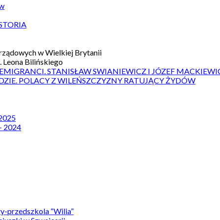
ów
STORIA
ządowych w Wielkiej Brytanii
 Leona Bilińskiego
 EMIGRANCI. STANISŁAW SWIANIEWICZ I JÓZEF MACKIEWI
DZIE. POLACY Z WILEŃSZCZYZNY RATUJĄCY ŻYDÓW
 2025
– 2024
y-przedszkola “Wilia”