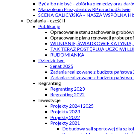
Być albo nie być – zbiórka pieniędzy oraz dar
Mauzoleum Prezydentów RP na uchodźstwie
SCENA GALICYJSKA – NASZA WSPÓLNA HI
Działania – część II
Publikacje
Opracowanie stanu zachowania grobów r
Opracowanie planu renowacji grobu prof.
WILNIANIE, ŚWIADKOWIE KATYNIA,
TAK TERAZ POSTĘPUJĄ UCZCIWI LU
RUDOMIANKA
Dziedzictwo
Senat 2025
Zadania realizowane z budżetu państwa
Zadania realizowane z budżetu państwa 
Regranting
Regranting 2023
Regranting 2022
Inwestycje
Projekty 2024 i 2025
Projekty 2023
Projekty 2022
Projekty 2021
Dobudowa sali sportowej dla szkoł