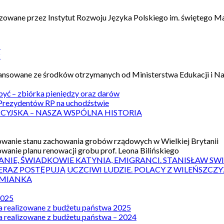
izowane przez Instytut Rozwoju Języka Polskiego im. świętego M
1
2
nansowane ze środków otrzymanych od Ministerstwa Edukacji i N
 być – zbiórka pieniędzy oraz darów
rezydentów RP na uchodźstwie
ICYJSKA – NASZA WSPÓLNA HISTORIA
wanie stanu zachowania grobów rządowych w Wielkiej Brytanii
wanie planu renowacji grobu prof. Leona Bilińskiego
ANIE, ŚWIADKOWIE KATYNIA, EMIGRANCI. STANISŁAW SW
ERAZ POSTĘPUJĄ UCZCIWI LUDZIE. POLACY Z WILEŃSZC
MIANKA
2025
a realizowane z budżetu państwa 2025
a realizowane z budżetu państwa – 2024