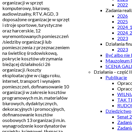
organizacji w sprzęt
2022
komputerowy, biurowy,
Zadania real
audiowizualny, RTV, AGD, 3
2026
doposażone organizacje w sprzęt
2025
i stroje sportowe, turystyczne
2024_
oraz harcerskie, 12
2024_
wyremontowanych pomieszczeń
2023
/siedziby organizacji lub
Działania fi
pomieszczenia z przeznaczeniem
2023
na świetlicę środowiskową,
Być albo nie
pokrycie kosztów utrzymania
Mauzoleum P
bieżącej działalności 26
SCENA GAL
organizacji /koszty
Działania – część II
eksploatacyjne w ciągu roku,
Publikacje
internet, transport i wynajem
Opraco
pomieszczeń, dofinansowanie 10
Opraco
organizacji w zakresie kosztów
WILNI
programowych m.in. materiałów
TAK T
biurowych, dydaktycznych,
RUDO
dekoracyjnych i promocyjnych,
Dziedzictwo
dofinansowanie kosztów
Senat 
osobowych 13 organizacji m.in.
Zadani
wynagrodzenie koordynatorów
Zadani
projektu, księgowej, tłumacza,