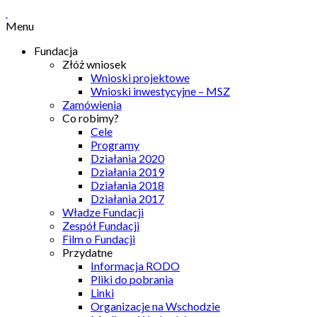
Menu
Fundacja
Złóż wniosek
Wnioski projektowe
Wnioski inwestycyjne – MSZ
Zamówienia
Co robimy?
Cele
Programy
Działania 2020
Działania 2019
Działania 2018
Działania 2017
Władze Fundacji
Zespół Fundacji
Film o Fundacji
Przydatne
Informacja RODO
Pliki do pobrania
Linki
Organizacje na Wschodzie