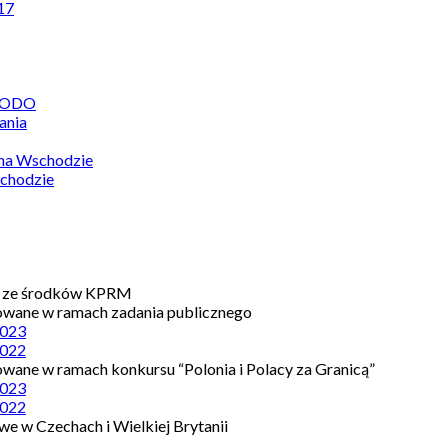
17
 RODO
ania
 na Wschodzie
chodzie
e ze środków KPRM
owane w ramach zadania publicznego
023
022
owane w ramach konkursu “Polonia i Polacy za Granicą”
023
022
e w Czechach i Wielkiej Brytanii