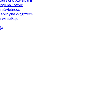
uszki w Szwajcarii
rgu na Łotwie
ą świetność
Kaplicy na Węgrzech
winie Raju
ja