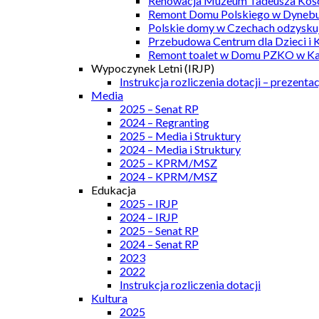
Renowacja Muzeum Tadeusza Kości
Remont Domu Polskiego w Dynebu
Polskie domy w Czechach odzyskuj
Przebudowa Centrum dla Dzieci i 
Remont toalet w Domu PZKO w Kar
Wypoczynek Letni (IRJP)
Instrukcja rozliczenia dotacji – prezentac
Media
2025 – Senat RP
2024 – Regranting
2025 – Media i Struktury
2024 – Media i Struktury
2025 – KPRM/MSZ
2024 – KPRM/MSZ
Edukacja
2025 – IRJP
2024 – IRJP
2025 – Senat RP
2024 – Senat RP
2023
2022
Instrukcja rozliczenia dotacji
Kultura
2025