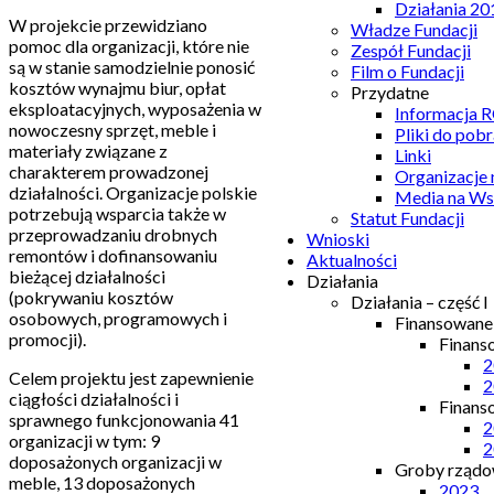
Działania 20
W projekcie przewidziano
Władze Fundacji
pomoc dla organizacji, które nie
Zespół Fundacji
są w stanie samodzielnie ponosić
Film o Fundacji
kosztów wynajmu biur, opłat
Przydatne
eksploatacyjnych, wyposażenia w
Informacja
nowoczesny sprzęt, meble i
Pliki do pobr
materiały związane z
Linki
charakterem prowadzonej
Organizacje
działalności. Organizacje polskie
Media na Ws
potrzebują wsparcia także w
Statut Fundacji
przeprowadzaniu drobnych
Wnioski
remontów i dofinansowaniu
Aktualności
bieżącej działalności
Działania
(pokrywaniu kosztów
Działania – część I
osobowych, programowych i
Finansowan
promocji).
Finans
2
Celem projektu jest zapewnienie
2
ciągłości działalności i
Finans
sprawnego funkcjonowania 41
2
organizacji w tym: 9
2
doposażonych organizacji w
Groby rządow
meble, 13 doposażonych
2023