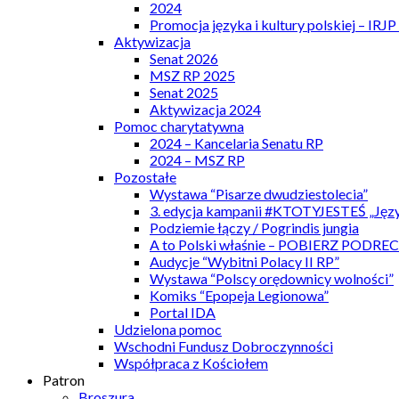
2024
Promocja języka i kultury polskiej – IRJ
Aktywizacja
Senat 2026
MSZ RP 2025
Senat 2025
Aktywizacja 2024
Pomoc charytatywna
2024 – Kancelaria Senatu RP
2024 – MSZ RP
Pozostałe
Wystawa “Pisarze dwudziestolecia”
3. edycja kampanii #KTOTYJESTEŚ „Języ
Podziemie łączy / Pogrindis jungia
A to Polski właśnie – POBIERZ PODRE
Audycje “Wybitni Polacy II RP”
Wystawa “Polscy orędownicy wolności”
Komiks “Epopeja Legionowa”
Portal IDA
Udzielona pomoc
Wschodni Fundusz Dobroczynności
Współpraca z Kościołem
Patron
Broszura