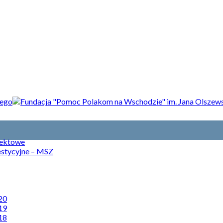
jektowe
estycyjne – MSZ
20
19
18