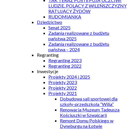
TAK TERAZ POSTĘPUJĄ UCZCIWI
LUDZIE. POLACY Z WILEŃSZCZYZNY
RATUJĄCY ŻYDÓW
RUDOMIANKA
Dziedzictwo
Senat 2025
Zadania realizowane z budżetu
państwa 2025
Zadania realizowane z budżetu
państwa – 2024
Regranting
Regranting 2023
Regranting 2022
Inwestycje
Projekty 2024 i 2025
Projekty 2023
Projekty 2022
Projekty 2021
Dobudowa sali sportowej dla
szkoły-przedszkola “Wilia”
Renowacja Muzeum Tadeusza
Kościuszki w Szwajcarii
Remont Domu Polskiego w
Dyneburgu na Łotwie