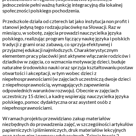
jednocześnie pełni ważną funkcję integracyjną dla lokalnej
społeczności polskiego pochodzenia.
Przedszkole działa od czterech lat jako instytucja non profit i
stanowi jedyną tego rodzaju placówkę na Słowacji. Raz w
miesiącu, w sobotę, zajęcia prowadzi nauczycielka języka
polskiego, realizując program łączący naukę języka i polskich
tradycji z grami oraz zabawą, co sprzyja efektywnej i
przyjaznej edukacji najmłodszych. Charakterystycznym
elementem pracy placówki jest aktywne włączanie rodziców i
dziadków w zajęcia, co wzmacnia motywację dzieci, buduje
naturalne środowisko nauki oraz sprzyja kształtowaniu postaw
otwartości i akceptacji, w tym wobec dzieci z
niepełnosprawnościami (w zajęciach uczestniczą dwoje dzieci
z niepełnosprawnością, wymagających zapewnienia
odpowiednich warunków rozwoju). Obecnie w zajęciach
uczestniczy 15 dzieci, a kadrę wspierają: nauczycielka języka
polskiego, pomoc dydaktyczna oraz asystent osób z
niepełnosprawnościami.
W ramach projektu przewidziano zakup materiałów
niezbędnych do prowadzenia zajęć, w szczególności artykułów
papierniczych i piśmienniczych, druk materiałów lekcyjnych
oraz zakup gier i pomocy edukacyjnych. Zajęcia trwają 2