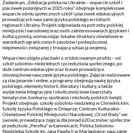
Zadanie pn. „Edukacja polska na Ukrainie – wsparcie szkół i
placówek polonijnych w 2025 roku” obejmuje kompleksowe
wsparcie ośmiu społecznych szkół i placówek edukacyjnych
prowadzących nauczanie języka polskiego w różnych
regionach Ukrainy. Projekt odpowiada na potrzeby polskiej
mniejszości narodowej oraz osób zainteresowanych językiem i
kulturą polską, wzmacniając lokalne struktury oświatowe w
warunkach ograniczonych zasobów i podwyższonej
niepewności związanej z trwającą sytuacją wojenną.
Wsparciem objęto placówki o zróżnicowanym profilu – od
szkół sobotnio-niedzielnych i przedszkola społecznego, po
duże centrum edukacyjne oraz liceum prowadzące
obowiązkowe nauczanie języka polskiego. Zajęcia realizowane
są stacjonarnie i online, a programy obejmują naukę języka
polskiego, elementy historii, literatury i kultury, a także
wydarzenia integracyjne i okolicznościowe (warsztaty
tematyczne, konkursy, spotkania i obchody polskich świąt).
Projekt obejmuje: szkołę sobotnio-niedzielną w Chmielnickim;
Szkołę Języka Polskiego w Dnieprze; Centrum Kulturalno-
Oświatowe Polskiej Mniejszości Narodowej „Orzeł Biały” we
Lwowie, prowadzące zajęcia dla ponad 620 uczniów; społeczne
przedszkole „Perełka” w Łanowicach; Polską Sobotnio-
Niedzielną Szkołę im. Jana Pawła II w Marianówce; nauczanie