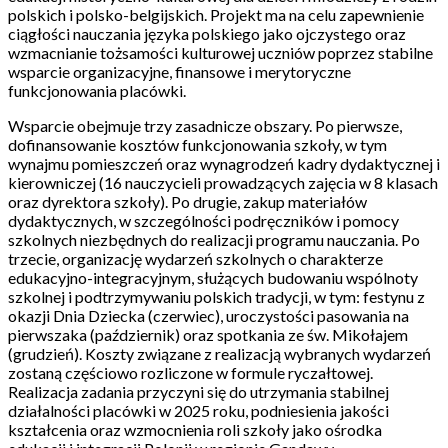
polskich i polsko-belgijskich. Projekt ma na celu zapewnienie
ciągłości nauczania języka polskiego jako ojczystego oraz
wzmacnianie tożsamości kulturowej uczniów poprzez stabilne
wsparcie organizacyjne, finansowe i merytoryczne
funkcjonowania placówki.
Wsparcie obejmuje trzy zasadnicze obszary. Po pierwsze,
dofinansowanie kosztów funkcjonowania szkoły, w tym
wynajmu pomieszczeń oraz wynagrodzeń kadry dydaktycznej i
kierowniczej (16 nauczycieli prowadzących zajęcia w 8 klasach
oraz dyrektora szkoły). Po drugie, zakup materiałów
dydaktycznych, w szczególności podręczników i pomocy
szkolnych niezbędnych do realizacji programu nauczania. Po
trzecie, organizację wydarzeń szkolnych o charakterze
edukacyjno-integracyjnym, służących budowaniu wspólnoty
szkolnej i podtrzymywaniu polskich tradycji, w tym: festynu z
okazji Dnia Dziecka (czerwiec), uroczystości pasowania na
pierwszaka (październik) oraz spotkania ze św. Mikołajem
(grudzień). Koszty związane z realizacją wybranych wydarzeń
zostaną częściowo rozliczone w formule ryczałtowej.
Realizacja zadania przyczyni się do utrzymania stabilnej
działalności placówki w 2025 roku, podniesienia jakości
kształcenia oraz wzmocnienia roli szkoły jako ośrodka