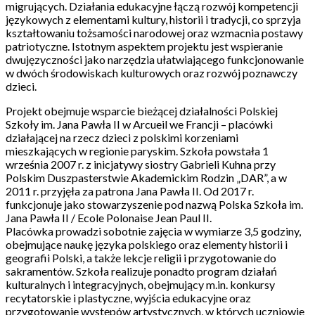
migrujących. Działania edukacyjne łączą rozwój kompetencji
językowych z elementami kultury, historii i tradycji, co sprzyja
kształtowaniu tożsamości narodowej oraz wzmacnia postawy
patriotyczne. Istotnym aspektem projektu jest wspieranie
dwujęzyczności jako narzędzia ułatwiającego funkcjonowanie
w dwóch środowiskach kulturowych oraz rozwój poznawczy
dzieci.
Projekt obejmuje wsparcie bieżącej działalności Polskiej
Szkoły im. Jana Pawła II w Arcueil we Francji – placówki
działającej na rzecz dzieci z polskimi korzeniami
mieszkających w regionie paryskim. Szkoła powstała 1
września 2007 r. z inicjatywy siostry Gabrieli Kuhna przy
Polskim Duszpasterstwie Akademickim Rodzin „DAR”, a w
2011 r. przyjęła za patrona Jana Pawła II. Od 2017 r.
funkcjonuje jako stowarzyszenie pod nazwą Polska Szkoła im.
Jana Pawła II / Ecole Polonaise Jean Paul II.
Placówka prowadzi sobotnie zajęcia w wymiarze 3,5 godziny,
obejmujące naukę języka polskiego oraz elementy historii i
geografii Polski, a także lekcje religii i przygotowanie do
sakramentów. Szkoła realizuje ponadto program działań
kulturalnych i integracyjnych, obejmujący m.in. konkursy
recytatorskie i plastyczne, wyjścia edukacyjne oraz
przygotowanie występów artystycznych, w których uczniowie