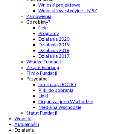
Wnioski projektowe
Wnioski inwestycyjne – MSZ
Zamówienia
Co robimy?
Cele
Programy
Działania 2020
Działania 2019
Działania 2018
Działania 2017
Władze Fundacji
Zespół Fundacji
Film o Fundacji
Przydatne
Informacja RODO
Pliki do pobrania
Linki
Organizacje na Wschodzie
Media na Wschodzie
Statut Fundacji
Wnioski
Aktualności
Działania