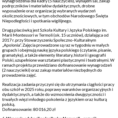
wynagrodzenia dla kadry (5 nauczycieli), wynajem sal, zakup
podręczników i materiałów dydaktycznych, drobne
wyposażenie oraz organizację wybranych wydarzeń
okolicznościowych, w tym obchodów Narodowego Święta
Niepodległości i spotkania wigilijnego.
Drugą placówką jest Szkoła Kultury i Języka Polskiego im.
Marii Montessori w Termoli (ok. 15 uczniów), działająca od
2017 r. przy Stowarzyszeniu Społeczno-Kulturalnym
„Apolonia”. Zajęcia prowadzone są raz w tygodniu w małych
grupach i obejmują naukę języka polskiego (czytanie, pisanie,
gramatykę), a także elementy literatury, historii i geografii
Polski, uzupełnione warsztatami plastycznymi i teatralnymi. W
ramach projektu przewidziano dofinansowanie wynagrodzeń
(2 nauczycielki) oraz zakup materiałów niezbędnych do
prowadzenia zajęć.
Realizacja zadania przyczyni się do utrzymania ciągłości pracy
obu szkół w 2025 roku, poprawy warunków organizacyjnych i
dydaktycznych, a także do wzmocnienia dwujęzyczności i
trwałych więzi młodego pokolenia z językiem oraz kulturą
polską.
Dofinansowanie: 80 016,20 zł