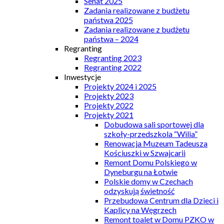
Senat 2025
Zadania realizowane z budżetu
państwa 2025
Zadania realizowane z budżetu
państwa – 2024
Regranting
Regranting 2023
Regranting 2022
Inwestycje
Projekty 2024 i 2025
Projekty 2023
Projekty 2022
Projekty 2021
Dobudowa sali sportowej dla
szkoły-przedszkola “Wilia”
Renowacja Muzeum Tadeusza
Kościuszki w Szwajcarii
Remont Domu Polskiego w
Dyneburgu na Łotwie
Polskie domy w Czechach
odzyskują świetność
Przebudowa Centrum dla Dzieci i
Kaplicy na Węgrzech
Remont toalet w Domu PZKO w