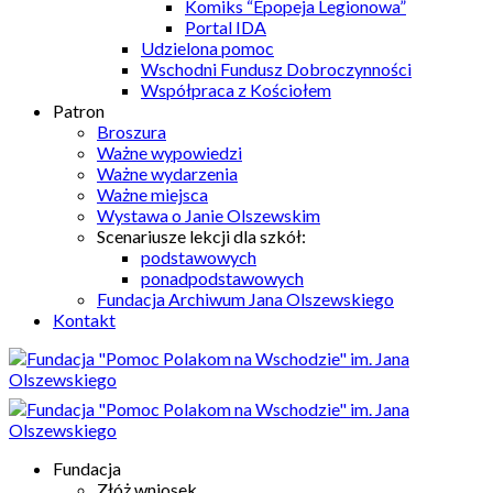
Komiks “Epopeja Legionowa”
Portal IDA
Udzielona pomoc
Wschodni Fundusz Dobroczynności
Współpraca z Kościołem
Patron
Broszura
Ważne wypowiedzi
Ważne wydarzenia
Ważne miejsca
Wystawa o Janie Olszewskim
Scenariusze lekcji dla szkół:
podstawowych
ponadpodstawowych
Fundacja Archiwum Jana Olszewskiego
Kontakt
Fundacja
Złóż wniosek