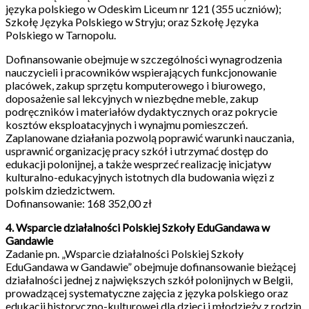
języka polskiego w Odeskim Liceum nr 121 (355 uczniów);
Szkołę Języka Polskiego w Stryju; oraz Szkołę Języka
Polskiego w Tarnopolu.
Dofinansowanie obejmuje w szczególności wynagrodzenia
nauczycieli i pracowników wspierających funkcjonowanie
placówek, zakup sprzętu komputerowego i biurowego,
doposażenie sal lekcyjnych w niezbędne meble, zakup
podręczników i materiałów dydaktycznych oraz pokrycie
kosztów eksploatacyjnych i wynajmu pomieszczeń.
Zaplanowane działania pozwolą poprawić warunki nauczania,
usprawnić organizację pracy szkół i utrzymać dostęp do
edukacji polonijnej, a także wesprzeć realizację inicjatyw
kulturalno-edukacyjnych istotnych dla budowania więzi z
polskim dziedzictwem.
Dofinansowanie: 168 352,00 zł
4. Wsparcie działalności Polskiej Szkoły EduGandawa w
Gandawie
Zadanie pn. „Wsparcie działalności Polskiej Szkoły
EduGandawa w Gandawie” obejmuje dofinansowanie bieżącej
działalności jednej z największych szkół polonijnych w Belgii,
prowadzącej systematyczne zajęcia z języka polskiego oraz
edukacji historyczno-kulturowej dla dzieci i młodzieży z rodzin