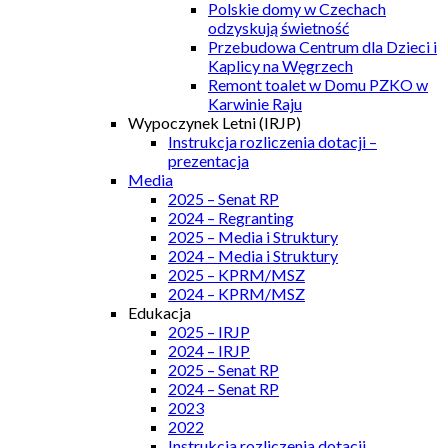
Polskie domy w Czechach
odzyskują świetność
Przebudowa Centrum dla Dzieci i
Kaplicy na Węgrzech
Remont toalet w Domu PZKO w
Karwinie Raju
Wypoczynek Letni (IRJP)
Instrukcja rozliczenia dotacji –
prezentacja
Media
2025 – Senat RP
2024 – Regranting
2025 – Media i Struktury
2024 – Media i Struktury
2025 – KPRM/MSZ
2024 – KPRM/MSZ
Edukacja
2025 – IRJP
2024 – IRJP
2025 – Senat RP
2024 – Senat RP
2023
2022
Instrukcja rozliczenia dotacji