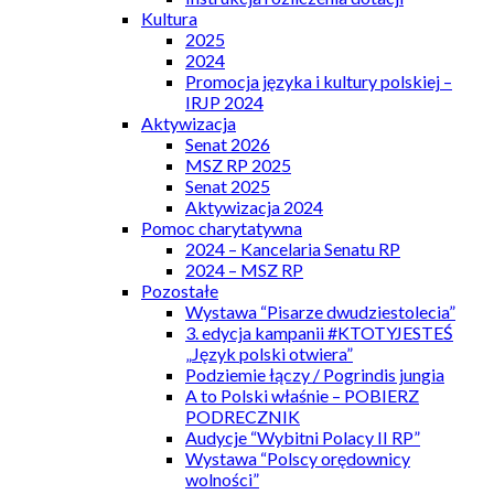
Kultura
2025
2024
Promocja języka i kultury polskiej –
IRJP 2024
Aktywizacja
Senat 2026
MSZ RP 2025
Senat 2025
Aktywizacja 2024
Pomoc charytatywna
2024 – Kancelaria Senatu RP
2024 – MSZ RP
Pozostałe
Wystawa “Pisarze dwudziestolecia”
3. edycja kampanii #KTOTYJESTEŚ
„Język polski otwiera”
Podziemie łączy / Pogrindis jungia
A to Polski właśnie – POBIERZ
PODRECZNIK
Audycje “Wybitni Polacy II RP”
Wystawa “Polscy orędownicy
wolności”