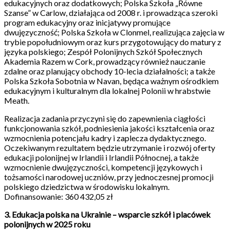
edukacyjnych oraz dodatkowych; Polska Szkoła „Równe
Szanse” w Carlow, działająca od 2008 r. i prowadząca szeroki
program edukacyjny oraz inicjatywy promujące
dwujęzyczność; Polska Szkoła w Clonmel, realizująca zajęcia w
trybie popołudniowym oraz kurs przygotowujący do matury z
języka polskiego; Zespół Polonijnych Szkół Społecznych
Akademia Razem w Cork, prowadzący również nauczanie
zdalne oraz planujący obchody 10-lecia działalności; a także
Polska Szkoła Sobotnia w Navan, będąca ważnym ośrodkiem
edukacyjnym i kulturalnym dla lokalnej Polonii w hrabstwie
Meath.
Realizacja zadania przyczyni się do zapewnienia ciągłości
funkcjonowania szkół, podniesienia jakości kształcenia oraz
wzmocnienia potencjału kadry i zaplecza dydaktycznego.
Oczekiwanym rezultatem będzie utrzymanie i rozwój oferty
edukacji polonijnej w Irlandii i Irlandii Północnej, a także
wzmocnienie dwujęzyczności, kompetencji językowych i
tożsamości narodowej uczniów, przy jednoczesnej promocji
polskiego dziedzictwa w środowisku lokalnym.
Dofinansowanie: 360 432,05 zł
3. Edukacja polska na Ukrainie – wsparcie szkół i placówek
polonijnych w 2025 roku