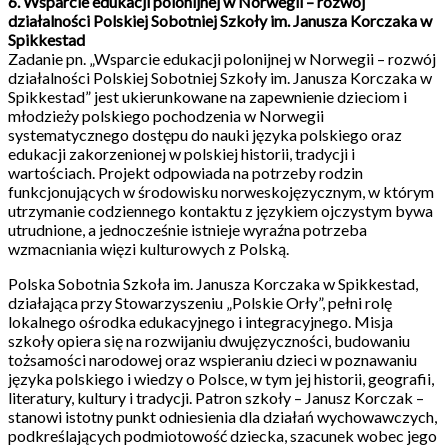
6. Wsparcie edukacji polonijnej w Norwegii – rozwój
działalności Polskiej Sobotniej Szkoły im. Janusza Korczaka w
Spikkestad
Zadanie pn. „Wsparcie edukacji polonijnej w Norwegii – rozwój
działalności Polskiej Sobotniej Szkoły im. Janusza Korczaka w
Spikkestad” jest ukierunkowane na zapewnienie dzieciom i
młodzieży polskiego pochodzenia w Norwegii
systematycznego dostępu do nauki języka polskiego oraz
edukacji zakorzenionej w polskiej historii, tradycji i
wartościach. Projekt odpowiada na potrzeby rodzin
funkcjonujących w środowisku norweskojęzycznym, w którym
utrzymanie codziennego kontaktu z językiem ojczystym bywa
utrudnione, a jednocześnie istnieje wyraźna potrzeba
wzmacniania więzi kulturowych z Polską.
Polska Sobotnia Szkoła im. Janusza Korczaka w Spikkestad,
działająca przy Stowarzyszeniu „Polskie Orły”, pełni rolę
lokalnego ośrodka edukacyjnego i integracyjnego. Misja
szkoły opiera się na rozwijaniu dwujęzyczności, budowaniu
tożsamości narodowej oraz wspieraniu dzieci w poznawaniu
języka polskiego i wiedzy o Polsce, w tym jej historii, geografii,
literatury, kultury i tradycji. Patron szkoły – Janusz Korczak –
stanowi istotny punkt odniesienia dla działań wychowawczych,
podkreślających podmiotowość dziecka, szacunek wobec jego