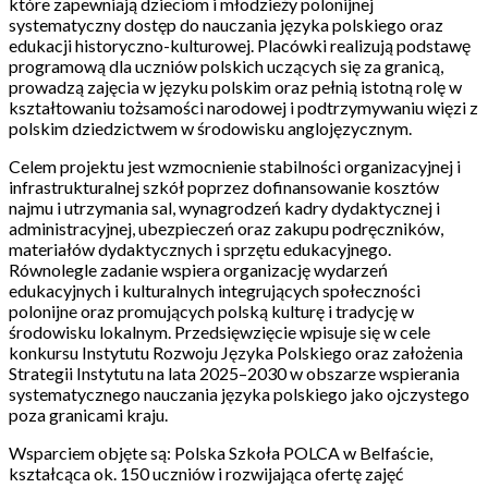
które zapewniają dzieciom i młodzieży polonijnej
systematyczny dostęp do nauczania języka polskiego oraz
edukacji historyczno-kulturowej. Placówki realizują podstawę
programową dla uczniów polskich uczących się za granicą,
prowadzą zajęcia w języku polskim oraz pełnią istotną rolę w
kształtowaniu tożsamości narodowej i podtrzymywaniu więzi z
polskim dziedzictwem w środowisku anglojęzycznym.
Celem projektu jest wzmocnienie stabilności organizacyjnej i
infrastrukturalnej szkół poprzez dofinansowanie kosztów
najmu i utrzymania sal, wynagrodzeń kadry dydaktycznej i
administracyjnej, ubezpieczeń oraz zakupu podręczników,
materiałów dydaktycznych i sprzętu edukacyjnego.
Równolegle zadanie wspiera organizację wydarzeń
edukacyjnych i kulturalnych integrujących społeczności
polonijne oraz promujących polską kulturę i tradycję w
środowisku lokalnym. Przedsięwzięcie wpisuje się w cele
konkursu Instytutu Rozwoju Języka Polskiego oraz założenia
Strategii Instytutu na lata 2025–2030 w obszarze wspierania
systematycznego nauczania języka polskiego jako ojczystego
poza granicami kraju.
Wsparciem objęte są: Polska Szkoła POLCA w Belfaście,
kształcąca ok. 150 uczniów i rozwijająca ofertę zajęć