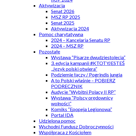
Aktywizacja
Senat 2026
MSZ RP 2025
Senat 2025
Aktywizacja 2024
Pomoc charytatywna
2024 – Kancelaria Senatu RP
2024 – MSZ RP
Pozostałe
Wystawa “Pisarze dwudziestolecia”
3. edycja kampanii #KTOTYJESTEŚ
„Język polski otwiera”
Podziemie łączy / Pogrindis jungia
A to Polski właśnie – POBIERZ
PODRECZNIK
Audycje “Wybitni Polacy II RP”
Wystawa “Polscy orędownicy
wolności”
Komiks “Epopeja Legionowa”
Portal IDA
Udzielona pomoc
Wschodni Fundusz Dobroczynności
Współpraca z Kościołem