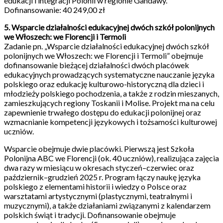
edukacji i integracji Polonii w regionie Gandawy.
Dofinansowanie: 40 249,00 zł
5. Wsparcie działalności edukacyjnej dwóch szkół polonijnych
we Włoszech: we Florencji i Termoli
Zadanie pn. „Wsparcie działalności edukacyjnej dwóch szkół
polonijnych we Włoszech: we Florencji i Termoli” obejmuje
dofinansowanie bieżącej działalności dwóch placówek
edukacyjnych prowadzących systematyczne nauczanie języka
polskiego oraz edukację kulturowo-historyczną dla dzieci i
młodzieży polskiego pochodzenia, a także z rodzin mieszanych,
zamieszkujących regiony Toskanii i Molise. Projekt ma na celu
zapewnienie trwałego dostępu do edukacji polonijnej oraz
wzmacnianie kompetencji językowych i tożsamości kulturowej
uczniów.
Wsparcie obejmuje dwie placówki. Pierwszą jest Szkoła
Polonijna ABC we Florencji (ok. 40 uczniów), realizująca zajęcia
dwa razy w miesiącu w okresach styczeń–czerwiec oraz
październik–grudzień 2025 r. Program łączy naukę języka
polskiego z elementami historii i wiedzy o Polsce oraz
warsztatami artystycznymi (plastycznymi, teatralnymi i
muzycznymi), a także działaniami związanymi z kalendarzem
polskich świąt i tradycji. Dofinansowanie obejmuje