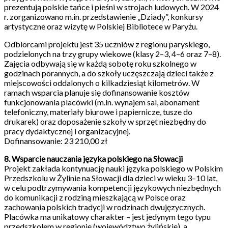
prezentują polskie tańce i pieśni w strojach ludowych. W 2024
r. zorganizowano m.in. przedstawienie „Dziady”, konkursy
artystyczne oraz wizytę w Polskiej Bibliotece w Paryżu.
Odbiorcami projektu jest 35 uczniów z regionu paryskiego,
podzielonych na trzy grupy wiekowe (klasy 2–3, 4–6 oraz 7–8).
Zajęcia odbywają się w każdą sobotę roku szkolnego w
godzinach porannych, a do szkoły uczęszczają dzieci także z
miejscowości oddalonych o kilkadziesiąt kilometrów. W
ramach wsparcia planuje się dofinansowanie kosztów
funkcjonowania placówki (m.in. wynajem sal, abonament
telefoniczny, materiały biurowe i papiernicze, tusze do
drukarek) oraz doposażenie szkoły w sprzęt niezbędny do
pracy dydaktycznej i organizacyjnej.
Dofinansowanie: 23 210,00 zł
8. Wsparcie nauczania języka polskiego na Słowacji
Projekt zakłada kontynuację nauki języka polskiego w Polskim
Przedszkolu w Żylinie na Słowacji dla dzieci w wieku 3–10 lat,
w celu podtrzymywania kompetencji językowych niezbędnych
do komunikacji z rodziną mieszkającą w Polsce oraz
zachowania polskich tradycji w rodzinach dwujęzycznych.
Placówka ma unikatowy charakter – jest jedynym tego typu
przedszkolem w regionie (województwo żylińskie), a