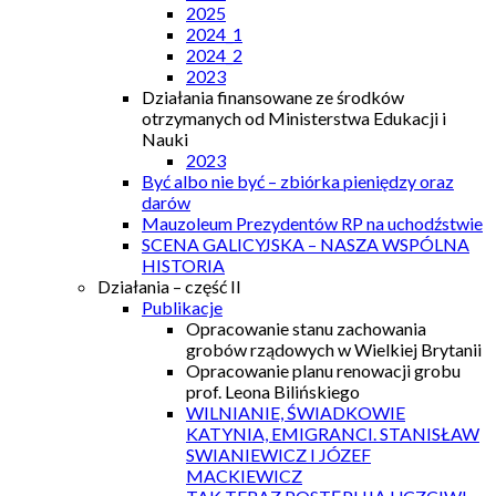
2025
2024_1
2024_2
2023
Działania finansowane ze środków
otrzymanych od Ministerstwa Edukacji i
Nauki
2023
Być albo nie być – zbiórka pieniędzy oraz
darów
Mauzoleum Prezydentów RP na uchodźstwie
SCENA GALICYJSKA – NASZA WSPÓLNA
HISTORIA
Działania – część II
Publikacje
Opracowanie stanu zachowania
grobów rządowych w Wielkiej Brytanii
Opracowanie planu renowacji grobu
prof. Leona Bilińskiego
WILNIANIE, ŚWIADKOWIE
KATYNIA, EMIGRANCI. STANISŁAW
SWIANIEWICZ I JÓZEF
MACKIEWICZ