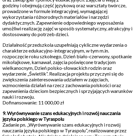
godziny i obejmują część językową oraz warsztaty twórcze,
prowadzone w formule integracyjnej, wymagającej
wykorzystania różnorodnych materiałów i narzędzi
dydaktycznych. Zapewnienie odpowiedniego wyposażenia
umożliwi realizację zajęć w sposób systematyczny, atrakcyjny i
dostosowany do potrzeb dzieci.
Działalność przedszkola uzupełniają cykliczne wydarzenia o
charakterze edukacyjno-integracyjnym, w tym m.in.
rozpoczęcie roku szkolnego, Dzień biało-czerwony, spotkanie
mikołajkowe, karnawał, zajęcia poświęcone tradycjom
wielkanocnym, Dzień polsko-słowackich rodzin oraz
wydarzenie „Świetlik”. Realizacja projektu przyczyni się do
zwiększenia zainteresowania udziałem w zajęciach,
wzmocnienia działań na rzecz zachowania polskości oraz
zapewnienia dzieciom bezpiecznych i sprzyjających warunków
nauki i rozwoju.
Dofinansowanie: 11 000,00 zł
9. Wyrównywanie szans edukacyjnych i rozwój nauczania
języka polskiego w Tyraspolu
Zadanie pn. „Wyrównywanie szans edukacyjnych i rozwój
nauczania języka polskiego w Tyraspolu”, realizowane przez