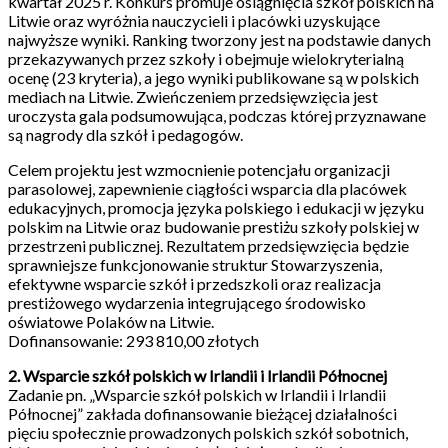
kwartał 2025 r. Konkurs promuje osiągnięcia szkół polskich na
Litwie oraz wyróżnia nauczycieli i placówki uzyskujące
najwyższe wyniki. Ranking tworzony jest na podstawie danych
przekazywanych przez szkoły i obejmuje wielokryterialną
ocenę (23 kryteria), a jego wyniki publikowane są w polskich
mediach na Litwie. Zwieńczeniem przedsięwzięcia jest
uroczysta gala podsumowująca, podczas której przyznawane
są nagrody dla szkół i pedagogów.
Celem projektu jest wzmocnienie potencjału organizacji
parasolowej, zapewnienie ciągłości wsparcia dla placówek
edukacyjnych, promocja języka polskiego i edukacji w języku
polskim na Litwie oraz budowanie prestiżu szkoły polskiej w
przestrzeni publicznej. Rezultatem przedsięwzięcia będzie
sprawniejsze funkcjonowanie struktur Stowarzyszenia,
efektywne wsparcie szkół i przedszkoli oraz realizacja
prestiżowego wydarzenia integrującego środowisko
oświatowe Polaków na Litwie.
Dofinansowanie: 293 810,00 złotych
2. Wsparcie szkół polskich w Irlandii i Irlandii Północnej
Zadanie pn. „Wsparcie szkół polskich w Irlandii i Irlandii
Północnej” zakłada dofinansowanie bieżącej działalności
pięciu społecznie prowadzonych polskich szkół sobotnich,