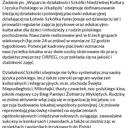
Zadanie pn. „Wsparcie działalności Szkółki Niedzielnej Kultury
i Języka Polskiego w Jēkabpils” obejmuje dofinansowanie
bieżącej działalności polonijnej placówki edukacyjnej
działającej na Łotwie. Szkółka funkcjonuje od dziewięciu lat i
prowadzi regularne zajęcia językowe oraz edukacyjno-
kulturalne dla dzieci i młodzieży z rodzin polskiego
pochodzenia. Nauczanie realizowane jest w trzech grupach
wiekowych (łącznie 24 uczniów) w wymiarze 12 godzin
tygodniowo. Potencjał kadrowy placówki wzmacnia
nauczycielka lokalna oraz dwie osoby skierowane do pracy
dydaktycznej przez ORPEG, co przekłada się na jakość i
stabilność zajęć.
Działalność Szkółki obejmuje nie tylko systematyczną naukę
języka polskiego, lecz także szeroki program wydarzeń
kulturalnych i integracyjnych, m.in. obchody Święta
Niepodległości, Mikołajki, tłusty czwartek, noc polskiego kina,
piknik majowy czy Bieg Pamięci Żołnierzy Wyklętych. Rodziny
uczniów aktywnie włączają się w organizację inicjatyw, co
sprzyja budowaniu lokalnej wspólnoty polonijnej. Uczniowie
reprezentują placówkę również na wydarzeniach
ogólnokrajowych i międzynarodowych, osiągając zauważalne
sukcesy w konkursach i zawodach, a także uczestnicząc w
projektach i wyjazdach językowych do Polski.