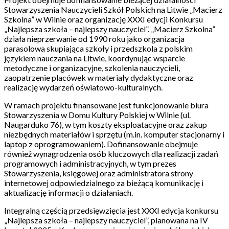
Stowarzyszenia Nauczycieli Szkół Polskich na Litwie „Macierz
Szkolna” w Wilnie oraz organizację XXXI edycji Konkursu
„Najlepsza szkoła – najlepszy nauczyciel”. „Macierz Szkolna”
działa nieprzerwanie od 1990 roku jako organizacja
parasolowa skupiająca szkoły i przedszkola z polskim
językiem nauczania na Litwie, koordynując wsparcie
metodyczne i organizacyjne, szkolenia nauczycieli,
zaopatrzenie placówek w materiały dydaktyczne oraz
realizację wydarzeń oświatowo-kulturalnych.
W ramach projektu finansowane jest funkcjonowanie biura
Stowarzyszenia w Domu Kultury Polskiej w Wilnie (ul.
Naugarduko 76), w tym koszty eksploatacyjne oraz zakup
niezbędnych materiałów i sprzętu (m.in. komputer stacjonarny i
laptop z oprogramowaniem). Dofinansowanie obejmuje
również wynagrodzenia osób kluczowych dla realizacji zadań
programowych i administracyjnych, w tym prezes
Stowarzyszenia, księgowej oraz administratora strony
internetowej odpowiedzialnego za bieżącą komunikację i
aktualizację informacji o działaniach.
Integralną częścią przedsięwzięcia jest XXXI edycja konkursu
„Najlepsza szkoła – najlepszy nauczyciel”, planowana na IV