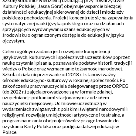
Szkołę Sobotnio-Niedzielną działającą przy Towarzystwie
Kultury Polskiej „Jasna Góra”, obejmuje wsparcie bieżącej
działalności edukacyjnej skierowanej do dzieci i młodzieży
polskiego pochodzenia. Projekt koncentruje się na zapewnieniu
systematycznej nauki języka polskiego oraz na działaniach
sprzyjających wyrównywaniu szans edukacyjnych w
środowisku o ograniczonym dostępie do edukacji w języku
ojczystym.
Celem ogólnym zadania jest rozwijanie kompetencji
językowych, kulturowych i społecznych uczestników poprzez
naukę czytania i pisania, poznawanie podstaw historii, tradycji i
wiedzy o Polsce oraz wzmacnianie tożsamości narodowej.
Szkoła działa nieprzerwanie od 2018 r. i stanowi ważny
ośrodek edukacyjno-kulturowy w lokalnej społeczności. Po
zakończeniu pracy nauczyciela delegowanego przez ORPEG
(do 2022 r.) zajęcia prowadzone są w formule zdalnej,
uzupełnianej spotkaniami stacjonarnymi z udziałem
nauczycielki miejscowej. Uczniowie uczestniczą w
wydarzeniach związanych z polskimi świętami narodowymi i
religijnymi, rozwijają umiejętności artystyczne i teatralne, a
program nauczania obejmuje również przygotowanie do
uzyskania Karty Polaka oraz podjęcia dalszej edukacji w
Polsce.