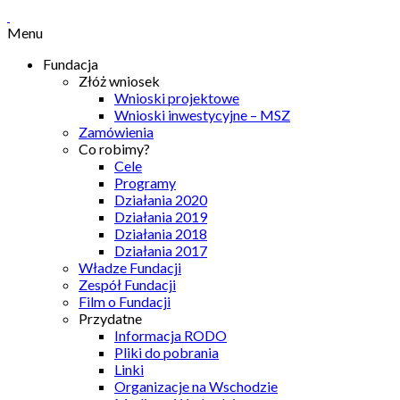
Menu
Fundacja
Złóż wniosek
Wnioski projektowe
Wnioski inwestycyjne – MSZ
Zamówienia
Co robimy?
Cele
Programy
Działania 2020
Działania 2019
Działania 2018
Działania 2017
Władze Fundacji
Zespół Fundacji
Film o Fundacji
Przydatne
Informacja RODO
Pliki do pobrania
Linki
Organizacje na Wschodzie