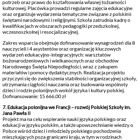
potrzeb oraz prawo do kształtowania własnej tożsamości
kulturowej. Placówka prowadzi regularne zajęcia edukacyjne
oraz organizuje wydarzenia tematyczne związane z polskimi
świętami narodowymi i religijnymi. Szkoła zatrudnia kadrę o
kwalifikacjach w obszarach pedagogiki przedszkolnej,
wczesnoszkolnej i resocjalizacyjnej.
Zakres wsparcia obejmuje dofinansowanie wynagrodzeń dla 8
nauczycieli i 4 asystentów oraz organizację kluczowych
wydarzeń edukacyjno-integracyjnych: warsztatów
bożonarodzeniowych i wielkanocnych oraz obchodów
Narodowego Święta Niepodległości, wraz z zakupem
materiałów i pomocy dydaktycznych. Realizacja projektu
przyczyni się do zwiększenia stabilności organizacyjnej szkoły,
utrzymania ciągłości nauczania oraz budowania wspólnoty
dzieci i rodzin polonijnych wokół języka i kultury polskiej.
Dofinansowanie: 15 666,00 zł
7. Edukacja polonijna we Francji – rozwój Polskiej Szkoły im.
Jana Pawła II
Projekt ma na celu wspieranie nauki języka polskiego oraz
edukacji w języku polskim, a także upowszechnianie wiedzy o
Polsce wśród dzieci i młodzieży polskiego pochodzenia
mieszkających poza granicami kraju, w tym w rodzinach