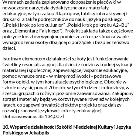
W ramach zadania zaplanowano doposażenie placówki w
nowoczesne narzędzia dydaktyczne oraz materiały
edukacyjne, w tym zakup 3 laptopów, tablicy interaktywnej i
drukarki, a także podręczników do nauki języka polskiego
(„Polski krok po kroku Junior”, „Polski krok po kroku A2–B1”
oraz „Elementarz Falskiego”). Projekt zakłada także częściowe
pokrycie kosztów wynajmu pomieszczeń oraz sfinansowanie
wynagrodzenia osoby dbającej o porządek i bezpieczeństwo
dzieci.
Istotnym elementem działalności szkoły jest funkcjonowanie
świetlicy resocjalizacyjnej dla dzieci z rodzin w trudnej sytuacji
materialnej i społecznej, zapewniającej wsparcie edukacyjne,
pomoc w nauce oraz – w miarę możliwości – podstawowe
formy opieki, w tym konsultacje psychologiczne. Obecnie w
szkole uczy się ponad 70 osób, w tym 45 dzieci i młodzieży, w
sześciu grupach o różnym poziomie zaawansowania. Zakupiony
sprzęt i materiały będą wykorzystywane również w kolejnych
latach, co zapewni trwałość efektów projektu oraz dalszy
rozwój pracowni językowej i oferty edukacyjnej.
Dofinansowanie: 35 134,00 zł
10. Wsparcie działalności Szkółki Niedzielnej Kultury i Języka
Polskiego w Jekabpils