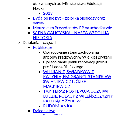
otrzymanych od Ministerstwa Edukacji i
Nauki
2023
Być albo nie być – zbiórka pieniędzy oraz
darów
Mauzoleum Prezydentów RP na uchodźstwie
SCENA GALICYJSKA – NASZA WSPÓLNA
HISTORIA
Działania – część II
Publikacje
Opracowanie stanu zachowania
grobów rządowych w Wielkiej Brytanii
Opracowanie planu renowacji grobu
prof. Leona Bilińskiego
WILNIANIE, ŚWIADKOWIE
KATYNIA, EMIGRANCI. STANISŁAW
SWIANIEWICZ I JÓZEF
MACKIEWICZ
TAK TERAZ POSTĘPUJĄ UCZCIWI
LUDZIE. POLACY Z WILEŃSZCZYZNY
RATUJĄCY ŻYDÓW
RUDOMIANKA
Dziedzictwo