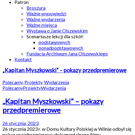
Patron
Broszura
Ważne wypowiedzi
Ważne wydarzenia
Ważne miejsca
Wystawa o Janie Olszewskim
Scenariusze lekcji dla szkół:
podstawowych
ponadpodstawowych
Fundacja Archiwum Jana Olszewskiego
Kontakt
„Kapitan Myszkowski” – pokazy przedpremierowe
Polecamy
,
Projekty
,
Wydarzenia
Polecamy
Projekty
Wydarzenia
„Kapitan Myszkowski” – pokazy
przedpremierowe
26 stycznia, 2023
26 stycznia 2023 r. w Domu Kultury Polskiej w Wilnie odbył się
pokaz przedpremierowy dokumentalnego filmu