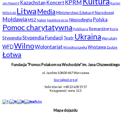
Kultura
KPRM
Kazachstan
Koncert
Kurier
Jan Paweł II
Litwa
Media
Ministerstwo Edukacji Narodowej
Wileński
Mołdawia
Polska
Niepodległa
MSZ
Nabór
Naddniestrze
Pomoc charytatywna
Regranting
Rosja
Publikacja
Ukraina
Stypendia Fundacji
Stypendia
Teatr
Warsztaty
Wilno
WFD
Wolontariat
Wystawa
Wspólna Ławka
Zaolzie
Łotwa
Fundacja “Pomoc Polakom na Wschodzie” im. Jana Olszewskiego
ul. Jazdów 10A
00-467 Warszawa
biuro@pol.org.pl
Sekretariat: +48 22 628 55 57
Księgowość: wew. 113
Mapa dojazdu