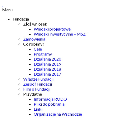
Menu
Fundacja
Złóż wniosek
Wnioski projektowe
Wnioski inwestycyjne – MSZ
Zamówienia
Co robimy?
Cele
Programy
Działania 2020
Działania 2019
Działania 2018
Działania 2017
Władze Fundacji
Zespół Fundacji
Film o Fundacji
Przydatne
Informacja RODO
Pliki do pobrania
Linki
Organizacje na Wschodzie