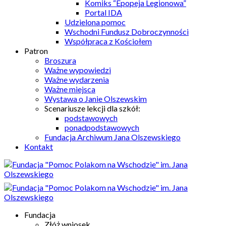
Komiks “Epopeja Legionowa”
Portal IDA
Udzielona pomoc
Wschodni Fundusz Dobroczynności
Współpraca z Kościołem
Patron
Broszura
Ważne wypowiedzi
Ważne wydarzenia
Ważne miejsca
Wystawa o Janie Olszewskim
Scenariusze lekcji dla szkół:
podstawowych
ponadpodstawowych
Fundacja Archiwum Jana Olszewskiego
Kontakt
Fundacja
Złóż wniosek