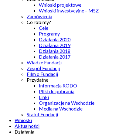
Wnioski projektowe
Wnioski inwestycyjne – MSZ
Zamówienia
Co robimy?
Cele
Programy
Działania 2020
Działania 2019
Działania 2018
Działania 2017
Władze Fundacji
Zespół Fundacji
Film o Fundacji
Przydatne
Informacja RODO
Pliki do pobrania
Linki
Organizacje na Wschodzie
Media na Wschodzie
Statut Fundacji
Wnioski
Aktualności
Działania