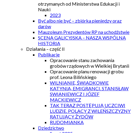
otrzymanych od Ministerstwa Edukacji i
Nauki
2023
Być albo nie być – zbiórka pieniędzy oraz
darów
Mauzoleum Prezydentów RP na uchodźstwie
SCENA GALICYJSKA – NASZA WSPÓLNA
HISTORIA
Działania – część II
Publikacje
Opracowanie stanu zachowania
grobów rządowych w Wielkiej Brytanii
Opracowanie planu renowacji grobu
prof. Leona Bilińskiego
WILNIANIE, ŚWIADKOWIE
KATYNIA, EMIGRANCI. STANISŁAW
SWIANIEWICZ I JÓZEF
MACKIEWICZ
TAK TERAZ POSTĘPUJĄ UCZCIWI
LUDZIE. POLACY Z WILEŃSZCZYZNY
RATUJĄCY ŻYDÓW
RUDOMIANKA
Dziedzictwo