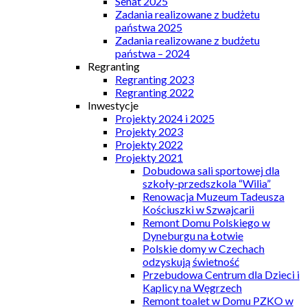
Senat 2025
Zadania realizowane z budżetu
państwa 2025
Zadania realizowane z budżetu
państwa – 2024
Regranting
Regranting 2023
Regranting 2022
Inwestycje
Projekty 2024 i 2025
Projekty 2023
Projekty 2022
Projekty 2021
Dobudowa sali sportowej dla
szkoły-przedszkola “Wilia”
Renowacja Muzeum Tadeusza
Kościuszki w Szwajcarii
Remont Domu Polskiego w
Dyneburgu na Łotwie
Polskie domy w Czechach
odzyskują świetność
Przebudowa Centrum dla Dzieci i
Kaplicy na Węgrzech
Remont toalet w Domu PZKO w