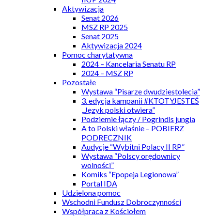
Aktywizacja
Senat 2026
MSZ RP 2025
Senat 2025
Aktywizacja 2024
Pomoc charytatywna
2024 – Kancelaria Senatu RP
2024 – MSZ RP
Pozostałe
Wystawa “Pisarze dwudziestolecia”
3. edycja kampanii #KTOTYJESTEŚ
„Język polski otwiera”
Podziemie łączy / Pogrindis jungia
A to Polski właśnie – POBIERZ
PODRECZNIK
Audycje “Wybitni Polacy II RP”
Wystawa “Polscy orędownicy
wolności”
Komiks “Epopeja Legionowa”
Portal IDA
Udzielona pomoc
Wschodni Fundusz Dobroczynności
Współpraca z Kościołem