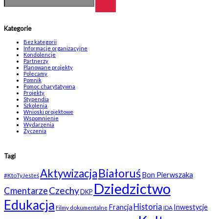
Kategorie
Bez kategorii
Informacje organizacyjne
Kondolencje
Partnerzy
Planowane projekty
Polecamy
Pomnik
Pomoc charytatywna
Projekty
Stypendia
Szkolenia
Wnioski projektowe
Wspomnienie
Wydarzenia
Życzenia
Tagi
Białoruś
Aktywizacja
Bon Pierwszaka
#KtoTyJesteś
Dziedzictwo
Czechy
Cmentarze
DKP
Edukacja
Historia
Francja
Inwestycje
Filmy dokumentalne
IDA