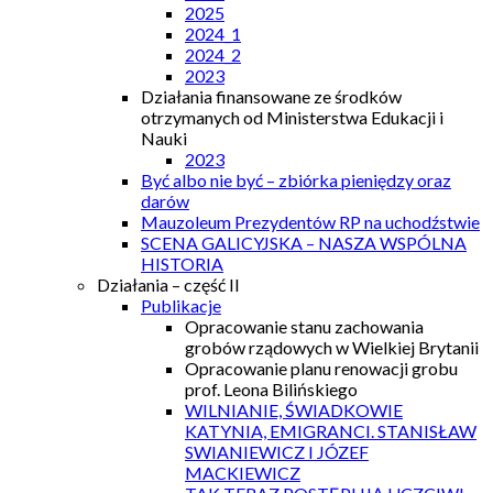
2025
2024_1
2024_2
2023
Działania finansowane ze środków
otrzymanych od Ministerstwa Edukacji i
Nauki
2023
Być albo nie być – zbiórka pieniędzy oraz
darów
Mauzoleum Prezydentów RP na uchodźstwie
SCENA GALICYJSKA – NASZA WSPÓLNA
HISTORIA
Działania – część II
Publikacje
Opracowanie stanu zachowania
grobów rządowych w Wielkiej Brytanii
Opracowanie planu renowacji grobu
prof. Leona Bilińskiego
WILNIANIE, ŚWIADKOWIE
KATYNIA, EMIGRANCI. STANISŁAW
SWIANIEWICZ I JÓZEF
MACKIEWICZ