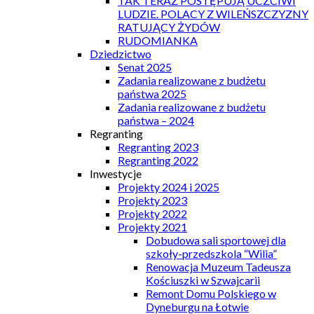
TAK TERAZ POSTĘPUJĄ UCZCIWI
LUDZIE. POLACY Z WILEŃSZCZYZNY
RATUJĄCY ŻYDÓW
RUDOMIANKA
Dziedzictwo
Senat 2025
Zadania realizowane z budżetu
państwa 2025
Zadania realizowane z budżetu
państwa – 2024
Regranting
Regranting 2023
Regranting 2022
Inwestycje
Projekty 2024 i 2025
Projekty 2023
Projekty 2022
Projekty 2021
Dobudowa sali sportowej dla
szkoły-przedszkola “Wilia”
Renowacja Muzeum Tadeusza
Kościuszki w Szwajcarii
Remont Domu Polskiego w
Dyneburgu na Łotwie