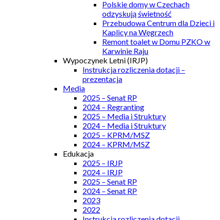
Polskie domy w Czechach
odzyskują świetność
Przebudowa Centrum dla Dzieci i
Kaplicy na Węgrzech
Remont toalet w Domu PZKO w
Karwinie Raju
Wypoczynek Letni (IRJP)
Instrukcja rozliczenia dotacji –
prezentacja
Media
2025 – Senat RP
2024 – Regranting
2025 – Media i Struktury
2024 – Media i Struktury
2025 – KPRM/MSZ
2024 – KPRM/MSZ
Edukacja
2025 – IRJP
2024 – IRJP
2025 – Senat RP
2024 – Senat RP
2023
2022
Instrukcja rozliczenia dotacji