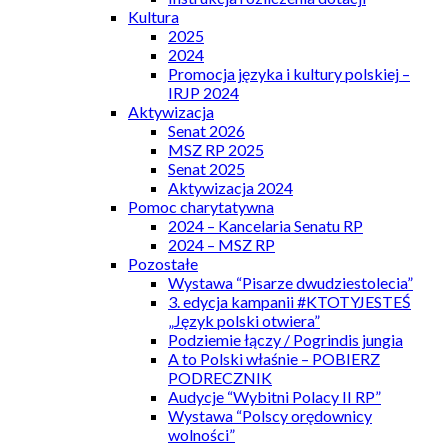
Kultura
2025
2024
Promocja języka i kultury polskiej –
IRJP 2024
Aktywizacja
Senat 2026
MSZ RP 2025
Senat 2025
Aktywizacja 2024
Pomoc charytatywna
2024 – Kancelaria Senatu RP
2024 – MSZ RP
Pozostałe
Wystawa “Pisarze dwudziestolecia”
3. edycja kampanii #KTOTYJESTEŚ
„Język polski otwiera”
Podziemie łączy / Pogrindis jungia
A to Polski właśnie – POBIERZ
PODRECZNIK
Audycje “Wybitni Polacy II RP”
Wystawa “Polscy orędownicy
wolności”