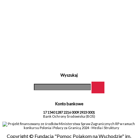
Wyszukaj
Konto bankowe
17 1540 1287 2216 0009 2923 0001
Bank Ochrony Środowiska (BOŚ)
Projekt finansowany ze środków Ministerstwa Spraw Zagranicznych RP w ramach
konkursu Polonia i Polacy za Granicą 2024 - Media i Struktury
Copyright © Fundacja "Pomoc Polakom na Wschodzie" im.