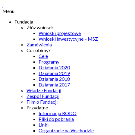
Menu
Fundacja
Złóż wniosek
Wnioski projektowe
Wnioski inwestycyjne – MSZ
Zamówienia
Co robimy?
Cele
Programy
Działania 2020
Działania 2019
Działania 2018
Działania 2017
Władze Fundacji
Zespół Fundacji
Film o Fundacji
Przydatne
Informacja RODO
Pliki do pobrania
Linki
Organizacje na Wschodzie