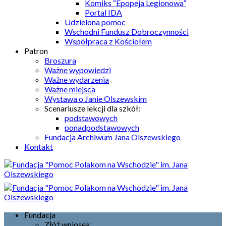
Komiks “Epopeja Legionowa”
Portal IDA
Udzielona pomoc
Wschodni Fundusz Dobroczynności
Współpraca z Kościołem
Patron
Broszura
Ważne wypowiedzi
Ważne wydarzenia
Ważne miejsca
Wystawa o Janie Olszewskim
Scenariusze lekcji dla szkół:
podstawowych
ponadpodstawowych
Fundacja Archiwum Jana Olszewskiego
Kontakt
Fundacja
Złóż wniosek