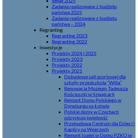
Senat 2025
Zadania realizowane z budżetu
państwa 2025
Zadania realizowane z budżetu
państwa – 2024
Regranting
Regranting 2023
Regranting 2022
Inwestycje
Projekty 2024 i 2025
Projekty 2023
Projekty 2022
Projekty 2021
Dobudowa sali sportowej dla
szkoły-przedszkola “Wilia”
Renowacja Muzeum Tadeusza
Kościuszki w Szwajcarii
Remont Domu Polskiego w
Dyneburgu na Łotwie
Polskie domy w Czechach
odzyskują świetność
Przebudowa Centrum dla Dzieci i
Kaplicy na Węgrzech
Remont toalet w Domu PZKO w