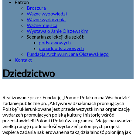
Patron
Broszura
Ważne wypowiedzi
Ważne wydarzenia
Ważne miejsca
Wystawa o Janie Olszewskim
Scenariusze lekcji dla szkół:
podstawowych
ponadpodstawowych
Fundacja Archiwum Jana Olszewskiego
Kontakt
Dziedzictwo
Realizowane przez Fundację „Pomoc Polakom na Wschodzie”
zadanie publiczne pn. „Aktywni w działaniach promujących
Polskę” ukierunkowane jest przede wszystkim na organizację
wydarzeń promujących polską kulturę i historię wśród
przedstawicieli Polonii i Polaków za granicą. Mając na uwadze
wielką rangę i podniosłość wydarzeń polonijnych projekt
wspiera zadania nakierowane na taką działalność polonijną jak