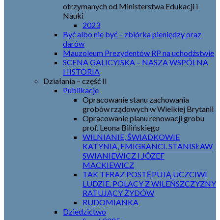
otrzymanych od Ministerstwa Edukacji i
Nauki
2023
Być albo nie być – zbiórka pieniędzy oraz
darów
Mauzoleum Prezydentów RP na uchodźstwie
SCENA GALICYJSKA – NASZA WSPÓLNA
HISTORIA
Działania – część II
Publikacje
Opracowanie stanu zachowania
grobów rządowych w Wielkiej Brytanii
Opracowanie planu renowacji grobu
prof. Leona Bilińskiego
WILNIANIE, ŚWIADKOWIE
KATYNIA, EMIGRANCI. STANISŁAW
SWIANIEWICZ I JÓZEF
MACKIEWICZ
TAK TERAZ POSTĘPUJĄ UCZCIWI
LUDZIE. POLACY Z WILEŃSZCZYZNY
RATUJĄCY ŻYDÓW
RUDOMIANKA
Dziedzictwo