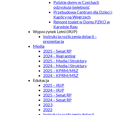
Polskie domy w Czechach
odzyskują świetność
Przebudowa Centrum dla Dzieci i
Kaplicy na Węgrzech
Remont toalet w Domu PZKO w
Karwinie Raju
Wypoczynek Letni (IRJP)
Instrukcja rozliczenia dotacji –
prezentacja
Media
2025 – Senat RP
2024 – Regranting
2025 – Media i Struktury
2024 – Media i Struktury
2025 – KPRM/MSZ
2024 – KPRM/MSZ
Edukacja
2025 – IRJP
2024 – IRJP
2025 – Senat RP
2024 – Senat RP
2023
2022
Instrukcja rozliczenia dotacji