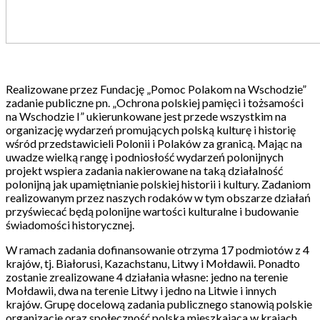
Realizowane przez Fundację „Pomoc Polakom na Wschodzie”
zadanie publiczne pn. „Ochrona polskiej pamięci i tożsamości
na Wschodzie I” ukierunkowane jest przede wszystkim na
organizację wydarzeń promujących polską kulturę i historię
wśród przedstawicieli Polonii i Polaków za granicą. Mając na
uwadze wielką rangę i podniosłość wydarzeń polonijnych
projekt wspiera zadania nakierowane na taką działalność
polonijną jak upamiętnianie polskiej historii i kultury. Zadaniom
realizowanym przez naszych rodaków w tym obszarze działań
przyświecać będą polonijne wartości kulturalne i budowanie
świadomości historycznej.
W ramach zadania dofinansowanie otrzyma 17 podmiotów z 4
krajów, tj. Białorusi, Kazachstanu, Litwy i Mołdawii. Ponadto
zostanie zrealizowane 4 działania własne: jedno na terenie
Mołdawii, dwa na terenie Litwy i jedno na Litwie i innych
krajów. Grupę docelową zadania publicznego stanowią polskie
organizacje oraz społeczność polska mieszkająca w krajach