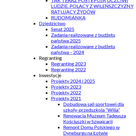
TAK TERAZ POSTĘPUJĄ UCZCIWI
LUDZIE. POLACY Z WILEŃSZCZYZNY
RATUJĄCY ŻYDÓW
RUDOMIANKA
Dziedzictwo
Senat 2025
Zadania realizowane z budżetu
państwa 2025
Zadania realizowane z budżetu
państwa – 2024
Regranting
Regranting 2023
Regranting 2022
Inwestycje
Projekty 2024 i 2025
Projekty 2023
Projekty 2022
Projekty 2021
Dobudowa sali sportowej dla
szkoły-przedszkola “Wilia”
Renowacja Muzeum Tadeusza
Kościuszki w Szwajcarii
Remont Domu Polskiego w
Dyneburgu na Łotwie