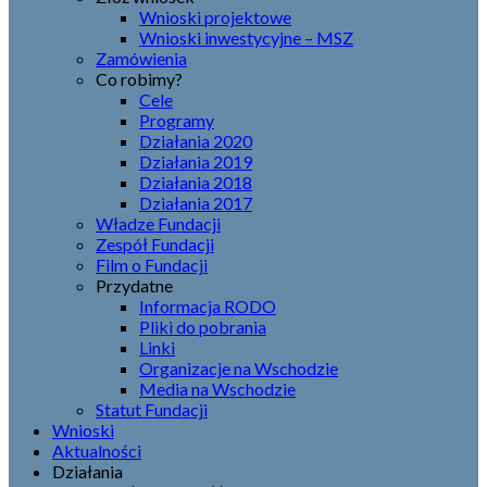
Wnioski projektowe
Wnioski inwestycyjne – MSZ
Zamówienia
Co robimy?
Cele
Programy
Działania 2020
Działania 2019
Działania 2018
Działania 2017
Władze Fundacji
Zespół Fundacji
Film o Fundacji
Przydatne
Informacja RODO
Pliki do pobrania
Linki
Organizacje na Wschodzie
Media na Wschodzie
Statut Fundacji
Wnioski
Aktualności
Działania