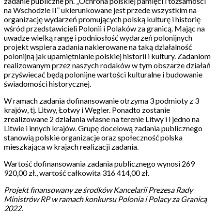
zadanie publiczne pn. „Ochrona polskiej pamięci i tożsamości
na Wschodzie II” ukierunkowane jest przede wszystkim na
organizację wydarzeń promujących polską kulturę i historię
wśród przedstawicieli Polonii i Polaków za granicą. Mając na
uwadze wielką rangę i podniosłość wydarzeń polonijnych
projekt wspiera zadania nakierowane na taką działalność
polonijną jak upamiętnianie polskiej historii i kultury. Zadaniom
realizowanym przez naszych rodaków w tym obszarze działań
przyświecać będą polonijne wartości kulturalne i budowanie
świadomości historycznej.
W ramach zadania dofinansowanie otrzyma 3 podmioty z 3
krajów, tj. Litwy, Łotwy i Węgier. Ponadto zostanie
zrealizowane 2 działania własne na terenie Litwy i i jedno na
Litwie i innych krajów. Grupę docelową zadania publicznego
stanowią polskie organizacje oraz społeczność polska
mieszkająca w krajach realizacji zadania.
Wartość dofinansowania zadania publicznego wynosi 269
920,00 zł., wartość całkowita 316 414,00 zł.
Projekt finansowany ze środków Kancelarii Prezesa Rady
Ministrów RP w ramach konkursu Polonia i Polacy za Granicą
2022.