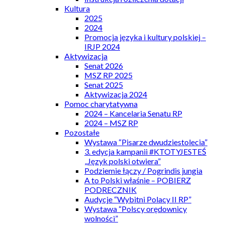
Kultura
2025
2024
Promocja języka i kultury polskiej –
IRJP 2024
Aktywizacja
Senat 2026
MSZ RP 2025
Senat 2025
Aktywizacja 2024
Pomoc charytatywna
2024 – Kancelaria Senatu RP
2024 – MSZ RP
Pozostałe
Wystawa “Pisarze dwudziestolecia”
3. edycja kampanii #KTOTYJESTEŚ
„Język polski otwiera”
Podziemie łączy / Pogrindis jungia
A to Polski właśnie – POBIERZ
PODRECZNIK
Audycje “Wybitni Polacy II RP”
Wystawa “Polscy orędownicy
wolności”