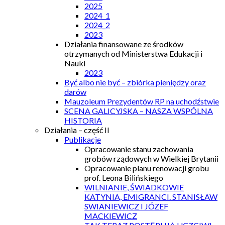
2025
2024_1
2024_2
2023
Działania finansowane ze środków
otrzymanych od Ministerstwa Edukacji i
Nauki
2023
Być albo nie być – zbiórka pieniędzy oraz
darów
Mauzoleum Prezydentów RP na uchodźstwie
SCENA GALICYJSKA – NASZA WSPÓLNA
HISTORIA
Działania – część II
Publikacje
Opracowanie stanu zachowania
grobów rządowych w Wielkiej Brytanii
Opracowanie planu renowacji grobu
prof. Leona Bilińskiego
WILNIANIE, ŚWIADKOWIE
KATYNIA, EMIGRANCI. STANISŁAW
SWIANIEWICZ I JÓZEF
MACKIEWICZ