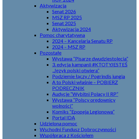
Aktywizacja
Senat 2026
MSZ RP 2025
Senat 2025
Aktywizacja 2024
Pomoc charytatywna
2024 – Kancelaria Senatu RP
2024 – MSZ RP
Pozostałe
Wystawa “Pisarze dwudziestolecia”
3. edycja kampanii #KTOTYJESTEŚ
„Język polski otwiera”
Podziemie łączy / Pogrindis jungia
A to Polski właśnie – POBIERZ
PODRECZNIK
Audycje “Wybitni Polacy II RP”
Wystawa “Polscy orędownicy
wolności”
Komiks “Epopeja Legionowa”
Portal IDA
Udzielona pomoc
Wschodni Fundusz Dobroczynności
Współpraca z Kościołem