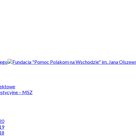
jektowe
estycyjne – MSZ
20
19
18