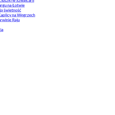
uszki w Szwajcarii
rgu na Łotwie
ą świetność
Kaplicy na Węgrzech
winie Raju
ja