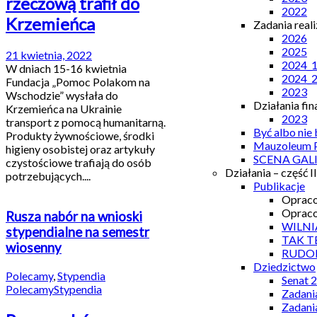
rzeczową trafił do
2022
Krzemieńca
Zadania real
2026
2025
21 kwietnia, 2022
2024_
W dniach 15-16 kwietnia
2024_
Fundacja „Pomoc Polakom na
2023
Wschodzie” wysłała do
Działania fi
Krzemieńca na Ukrainie
2023
transport z pomocą humanitarną.
Być albo nie
Produkty żywnościowe, środki
Mauzoleum P
higieny osobistej oraz artykuły
SCENA GAL
czystościowe trafiają do osób
Działania – część II
potrzebujących....
Publikacje
Opraco
Opraco
Rusza nabór na wnioski
WILNI
stypendialne na semestr
TAK T
wiosenny
RUDO
Dziedzictwo
Polecamy
,
Stypendia
Senat 
Polecamy
Stypendia
Zadani
Zadani