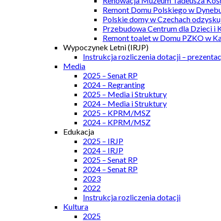
Renowacja Muzeum Tadeusza Kości
Remont Domu Polskiego w Dynebu
Polskie domy w Czechach odzyskuj
Przebudowa Centrum dla Dzieci i 
Remont toalet w Domu PZKO w Kar
Wypoczynek Letni (IRJP)
Instrukcja rozliczenia dotacji – prezentac
Media
2025 – Senat RP
2024 – Regranting
2025 – Media i Struktury
2024 – Media i Struktury
2025 – KPRM/MSZ
2024 – KPRM/MSZ
Edukacja
2025 – IRJP
2024 – IRJP
2025 – Senat RP
2024 – Senat RP
2023
2022
Instrukcja rozliczenia dotacji
Kultura
2025