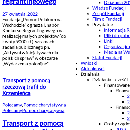
regrantingowego
Działania 20
Władze Fundacji
Zespół Fundacji
27 kwietnia, 2022
Film o Fundacji
Fundacja „Pomoc Polakom na
Przydatne
Wschodzie” ogłasza I. nabór
Informacja
Konkursu Regrantingowego na
Pliki do pobr
realizację małych projektów (do
Linki
kwoty 9000 zł.), w ramach
Organizacje
zadania publicznego pn.
Media na Ws
„Aktywni w inicjatywach dla
Statut Fundacji
polskich spraw” w obszarze
Wnioski
„Wydarzenia polonijne”....
Aktualności
Działania
Działania – część I
Transport z pomocą
Finansowan
rzeczową trafił do
Finans
Krzemieńca
2
2
Polecamy
,
Pomoc charytatywna
Finans
Polecamy
Pomoc charytatywna
2
2
Transport z pomocą
Groby rządow
2023