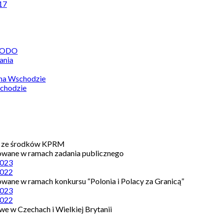
17
 RODO
ania
 na Wschodzie
chodzie
e ze środków KPRM
owane w ramach zadania publicznego
023
022
owane w ramach konkursu “Polonia i Polacy za Granicą”
023
022
e w Czechach i Wielkiej Brytanii