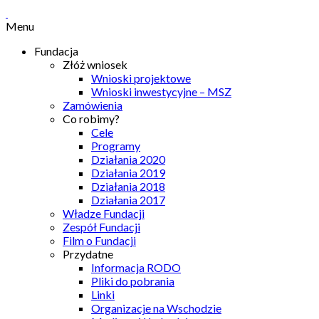
Menu
Fundacja
Złóż wniosek
Wnioski projektowe
Wnioski inwestycyjne – MSZ
Zamówienia
Co robimy?
Cele
Programy
Działania 2020
Działania 2019
Działania 2018
Działania 2017
Władze Fundacji
Zespół Fundacji
Film o Fundacji
Przydatne
Informacja RODO
Pliki do pobrania
Linki
Organizacje na Wschodzie