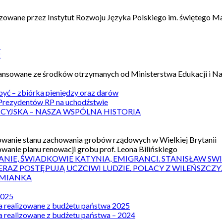
izowane przez Instytut Rozwoju Języka Polskiego im. świętego M
1
2
nansowane ze środków otrzymanych od Ministerstwa Edukacji i N
 być – zbiórka pieniędzy oraz darów
rezydentów RP na uchodźstwie
ICYJSKA – NASZA WSPÓLNA HISTORIA
wanie stanu zachowania grobów rządowych w Wielkiej Brytanii
wanie planu renowacji grobu prof. Leona Bilińskiego
ANIE, ŚWIADKOWIE KATYNIA, EMIGRANCI. STANISŁAW SW
ERAZ POSTĘPUJĄ UCZCIWI LUDZIE. POLACY Z WILEŃSZC
MIANKA
2025
a realizowane z budżetu państwa 2025
a realizowane z budżetu państwa – 2024