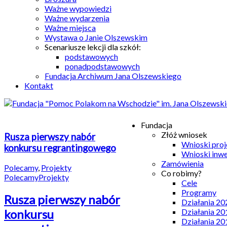
Ważne wypowiedzi
Ważne wydarzenia
Ważne miejsca
Wystawa o Janie Olszewskim
Scenariusze lekcji dla szkół:
podstawowych
ponadpodstawowych
Fundacja Archiwum Jana Olszewskiego
Kontakt
Fundacja
Złóż wniosek
Rusza pierwszy nabór
Wnioski pro
konkursu regrantingowego
Wnioski inw
Zamówienia
Polecamy
,
Projekty
Co robimy?
Polecamy
Projekty
Cele
Programy
Rusza pierwszy nabór
Działania 20
Działania 20
konkursu
Działania 20