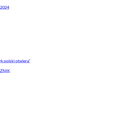
P 2024
k polski otwiera”
CZNIK