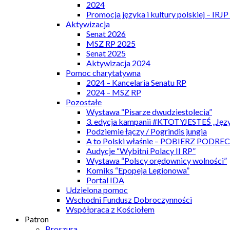
2024
Promocja języka i kultury polskiej – IRJ
Aktywizacja
Senat 2026
MSZ RP 2025
Senat 2025
Aktywizacja 2024
Pomoc charytatywna
2024 – Kancelaria Senatu RP
2024 – MSZ RP
Pozostałe
Wystawa “Pisarze dwudziestolecia”
3. edycja kampanii #KTOTYJESTEŚ „Języ
Podziemie łączy / Pogrindis jungia
A to Polski właśnie – POBIERZ PODRE
Audycje “Wybitni Polacy II RP”
Wystawa “Polscy orędownicy wolności”
Komiks “Epopeja Legionowa”
Portal IDA
Udzielona pomoc
Wschodni Fundusz Dobroczynności
Współpraca z Kościołem
Patron
Broszura