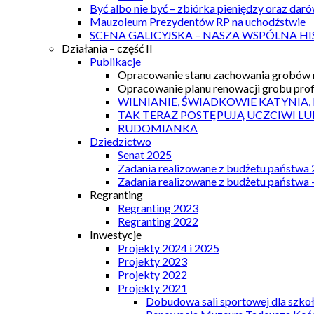
Być albo nie być – zbiórka pieniędzy oraz dar
Mauzoleum Prezydentów RP na uchodźstwie
SCENA GALICYJSKA – NASZA WSPÓLNA HI
Działania – część II
Publikacje
Opracowanie stanu zachowania grobów r
Opracowanie planu renowacji grobu prof.
WILNIANIE, ŚWIADKOWIE KATYNIA,
TAK TERAZ POSTĘPUJĄ UCZCIWI LU
RUDOMIANKA
Dziedzictwo
Senat 2025
Zadania realizowane z budżetu państwa
Zadania realizowane z budżetu państwa 
Regranting
Regranting 2023
Regranting 2022
Inwestycje
Projekty 2024 i 2025
Projekty 2023
Projekty 2022
Projekty 2021
Dobudowa sali sportowej dla szkoł