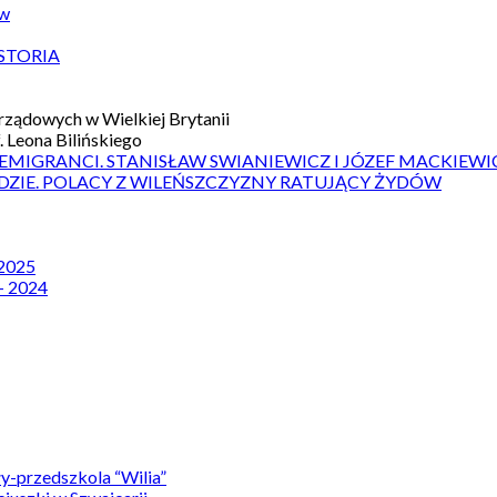
ów
STORIA
ządowych w Wielkiej Brytanii
 Leona Bilińskiego
 EMIGRANCI. STANISŁAW SWIANIEWICZ I JÓZEF MACKIEWI
DZIE. POLACY Z WILEŃSZCZYZNY RATUJĄCY ŻYDÓW
 2025
– 2024
y-przedszkola “Wilia”