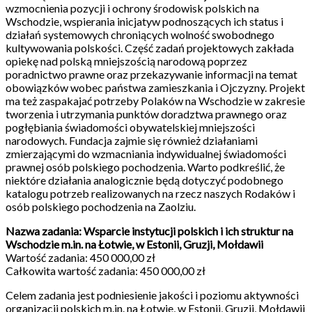
wzmocnienia pozycji i ochrony środowisk polskich na
Wschodzie, wspierania inicjatyw podnoszących ich status i
działań systemowych chroniących wolność swobodnego
kultywowania polskości. Część zadań projektowych zakłada
opiekę nad polską mniejszością narodową poprzez
poradnictwo prawne oraz przekazywanie informacji na temat
obowiązków wobec państwa zamieszkania i Ojczyzny. Projekt
ma też zaspakajać potrzeby Polaków na Wschodzie w zakresie
tworzenia i utrzymania punktów doradztwa prawnego oraz
pogłębiania świadomości obywatelskiej mniejszości
narodowych. Fundacja zajmie się również działaniami
zmierzającymi do wzmacniania indywidualnej świadomości
prawnej osób polskiego pochodzenia. Warto podkreślić, że
niektóre działania analogicznie będą dotyczyć podobnego
katalogu potrzeb realizowanych na rzecz naszych Rodaków i
osób polskiego pochodzenia na Zaolziu.
Nazwa zadania: Wsparcie instytucji polskich i ich struktur na
Wschodzie m.in. na Łotwie, w Estonii, Gruzji, Mołdawii
Wartość zadania: 450 000,00 zł
Całkowita wartość zadania: 450 000,00 zł
Celem zadania jest podniesienie jakości i poziomu aktywności
organizacji polskich m.in. na Łotwie, w Estonii, Gruzji, Mołdawii