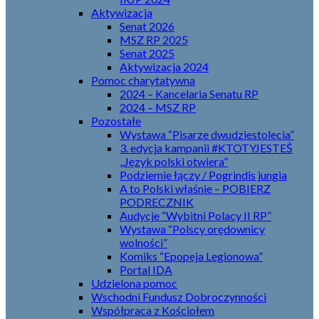
Aktywizacja
Senat 2026
MSZ RP 2025
Senat 2025
Aktywizacja 2024
Pomoc charytatywna
2024 – Kancelaria Senatu RP
2024 – MSZ RP
Pozostałe
Wystawa “Pisarze dwudziestolecia”
3. edycja kampanii #KTOTYJESTEŚ
„Język polski otwiera”
Podziemie łączy / Pogrindis jungia
A to Polski właśnie – POBIERZ
PODRECZNIK
Audycje “Wybitni Polacy II RP”
Wystawa “Polscy orędownicy
wolności”
Komiks “Epopeja Legionowa”
Portal IDA
Udzielona pomoc
Wschodni Fundusz Dobroczynności
Współpraca z Kościołem