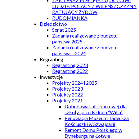
TAK TERAZ POSTĘPUJĄ UCZCIWI
LUDZIE. POLACY Z WILEŃSZCZYZNY
RATUJĄCY ŻYDÓW
RUDOMIANKA
Dziedzictwo
Senat 2025
Zadania realizowane z budżetu
państwa 2025
Zadania realizowane z budżetu
państwa – 2024
Regranting
Regranting 2023
Regranting 2022
Inwestycje
Projekty 2024 i 2025
Projekty 2023
Projekty 2022
Projekty 2021
Dobudowa sali sportowej dla
szkoły-przedszkola “Wilia”
Renowacja Muzeum Tadeusza
Kościuszki w Szwajcarii
Remont Domu Polskiego w
Dyneburgu na Łotwie