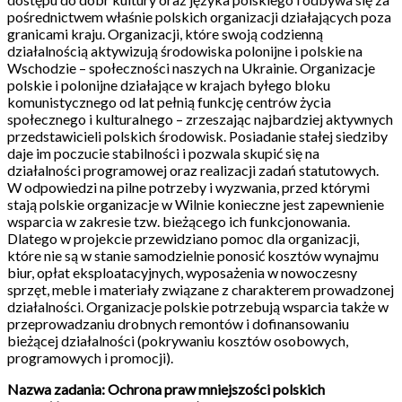
pośrednictwem właśnie polskich organizacji działających poza
granicami kraju. Organizacji, które swoją codzienną
działalnością aktywizują środowiska polonijne i polskie na
Wschodzie – społeczności naszych na Ukrainie. Organizacje
polskie i polonijne działające w krajach byłego bloku
komunistycznego od lat pełnią funkcję centrów życia
społecznego i kulturalnego – zrzeszając najbardziej aktywnych
przedstawicieli polskich środowisk. Posiadanie stałej siedziby
daje im poczucie stabilności i pozwala skupić się na
działalności programowej oraz realizacji zadań statutowych.
W odpowiedzi na pilne potrzeby i wyzwania, przed którymi
stają polskie organizacje w Wilnie konieczne jest zapewnienie
wsparcia w zakresie tzw. bieżącego ich funkcjonowania.
Dlatego w projekcie przewidziano pomoc dla organizacji,
które nie są w stanie samodzielnie ponosić kosztów wynajmu
biur, opłat eksploatacyjnych, wyposażenia w nowoczesny
sprzęt, meble i materiały związane z charakterem prowadzonej
działalności. Organizacje polskie potrzebują wsparcia także w
przeprowadzaniu drobnych remontów i dofinansowaniu
bieżącej działalności (pokrywaniu kosztów osobowych,
programowych i promocji).
Nazwa zadania: Ochrona praw mniejszości polskich