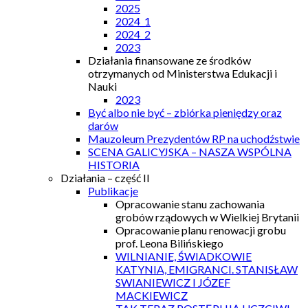
2025
2024_1
2024_2
2023
Działania finansowane ze środków
otrzymanych od Ministerstwa Edukacji i
Nauki
2023
Być albo nie być – zbiórka pieniędzy oraz
darów
Mauzoleum Prezydentów RP na uchodźstwie
SCENA GALICYJSKA – NASZA WSPÓLNA
HISTORIA
Działania – część II
Publikacje
Opracowanie stanu zachowania
grobów rządowych w Wielkiej Brytanii
Opracowanie planu renowacji grobu
prof. Leona Bilińskiego
WILNIANIE, ŚWIADKOWIE
KATYNIA, EMIGRANCI. STANISŁAW
SWIANIEWICZ I JÓZEF
MACKIEWICZ