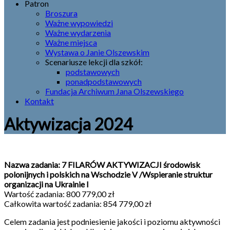
Patron
Broszura
Ważne wypowiedzi
Ważne wydarzenia
Ważne miejsca
Wystawa o Janie Olszewskim
Scenariusze lekcji dla szkół:
podstawowych
ponadpodstawowych
Fundacja Archiwum Jana Olszewskiego
Kontakt
Aktywizacja 2024
Nazwa zadania: 7 FILARÓW AKTYWIZACJI środowisk
polonijnych i polskich na Wschodzie V /Wspieranie struktur
organizacji na Ukrainie I
Wartość zadania: 800 779,00 zł
Całkowita wartość zadania: 854 779,00 zł
Celem zadania jest podniesienie jakości i poziomu aktywności