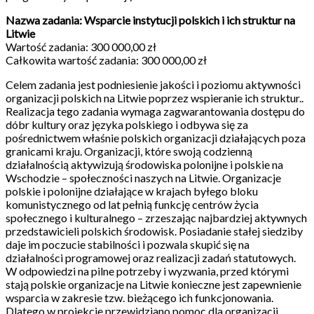
Nazwa zadania: Wsparcie instytucji polskich i ich struktur na
Litwie
Wartość zadania: 300 000,00 zł
Całkowita wartość zadania: 300 000,00 zł
Celem zadania jest podniesienie jakości i poziomu aktywności
organizacji polskich na Litwie poprzez wspieranie ich struktur..
Realizacja tego zadania wymaga zagwarantowania dostępu do
dóbr kultury oraz języka polskiego i odbywa się za
pośrednictwem właśnie polskich organizacji działających poza
granicami kraju. Organizacji, które swoją codzienną
działalnością aktywizują środowiska polonijne i polskie na
Wschodzie – społeczności naszych na Litwie. Organizacje
polskie i polonijne działające w krajach byłego bloku
komunistycznego od lat pełnią funkcję centrów życia
społecznego i kulturalnego – zrzeszając najbardziej aktywnych
przedstawicieli polskich środowisk. Posiadanie stałej siedziby
daje im poczucie stabilności i pozwala skupić się na
działalności programowej oraz realizacji zadań statutowych.
W odpowiedzi na pilne potrzeby i wyzwania, przed którymi
stają polskie organizacje na Litwie konieczne jest zapewnienie
wsparcia w zakresie tzw. bieżącego ich funkcjonowania.
Dlatego w projekcie przewidziano pomoc dla organizacji,