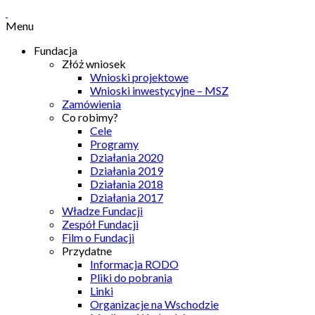
Menu
Fundacja
Złóż wniosek
Wnioski projektowe
Wnioski inwestycyjne – MSZ
Zamówienia
Co robimy?
Cele
Programy
Działania 2020
Działania 2019
Działania 2018
Działania 2017
Władze Fundacji
Zespół Fundacji
Film o Fundacji
Przydatne
Informacja RODO
Pliki do pobrania
Linki
Organizacje na Wschodzie