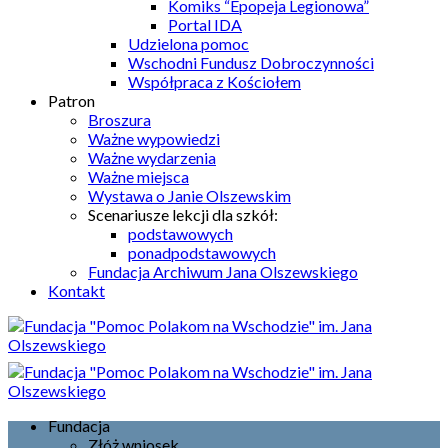
Komiks “Epopeja Legionowa”
Portal IDA
Udzielona pomoc
Wschodni Fundusz Dobroczynności
Współpraca z Kościołem
Patron
Broszura
Ważne wypowiedzi
Ważne wydarzenia
Ważne miejsca
Wystawa o Janie Olszewskim
Scenariusze lekcji dla szkół:
podstawowych
ponadpodstawowych
Fundacja Archiwum Jana Olszewskiego
Kontakt
Fundacja
Złóż wniosek