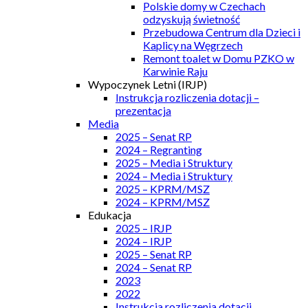
Polskie domy w Czechach
odzyskują świetność
Przebudowa Centrum dla Dzieci i
Kaplicy na Węgrzech
Remont toalet w Domu PZKO w
Karwinie Raju
Wypoczynek Letni (IRJP)
Instrukcja rozliczenia dotacji –
prezentacja
Media
2025 – Senat RP
2024 – Regranting
2025 – Media i Struktury
2024 – Media i Struktury
2025 – KPRM/MSZ
2024 – KPRM/MSZ
Edukacja
2025 – IRJP
2024 – IRJP
2025 – Senat RP
2024 – Senat RP
2023
2022
Instrukcja rozliczenia dotacji