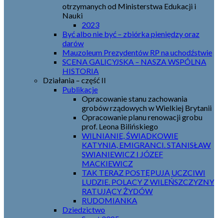
otrzymanych od Ministerstwa Edukacji i
Nauki
2023
Być albo nie być – zbiórka pieniędzy oraz
darów
Mauzoleum Prezydentów RP na uchodźstwie
SCENA GALICYJSKA – NASZA WSPÓLNA
HISTORIA
Działania – część II
Publikacje
Opracowanie stanu zachowania
grobów rządowych w Wielkiej Brytanii
Opracowanie planu renowacji grobu
prof. Leona Bilińskiego
WILNIANIE, ŚWIADKOWIE
KATYNIA, EMIGRANCI. STANISŁAW
SWIANIEWICZ I JÓZEF
MACKIEWICZ
TAK TERAZ POSTĘPUJĄ UCZCIWI
LUDZIE. POLACY Z WILEŃSZCZYZNY
RATUJĄCY ŻYDÓW
RUDOMIANKA
Dziedzictwo