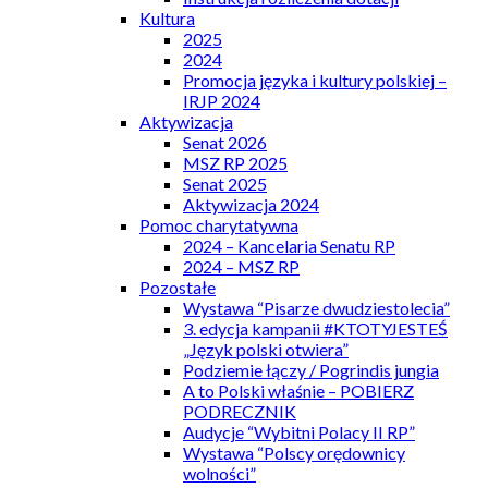
Kultura
2025
2024
Promocja języka i kultury polskiej –
IRJP 2024
Aktywizacja
Senat 2026
MSZ RP 2025
Senat 2025
Aktywizacja 2024
Pomoc charytatywna
2024 – Kancelaria Senatu RP
2024 – MSZ RP
Pozostałe
Wystawa “Pisarze dwudziestolecia”
3. edycja kampanii #KTOTYJESTEŚ
„Język polski otwiera”
Podziemie łączy / Pogrindis jungia
A to Polski właśnie – POBIERZ
PODRECZNIK
Audycje “Wybitni Polacy II RP”
Wystawa “Polscy orędownicy
wolności”