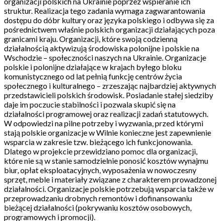
organizacji polskich na Ukrainie poprzez wspieranie ich
struktur. Realizacja tego zadania wymaga zagwarantowania
dostępu do dóbr kultury oraz języka polskiego i odbywa się za
pośrednictwem właśnie polskich organizacji działających poza
granicami kraju. Organizacji, które swoją codzienną
działalnością aktywizują środowiska polonijne i polskie na
Wschodzie – społeczności naszych na Ukrainie. Organizacje
polskie i polonijne działające w krajach byłego bloku
komunistycznego od lat pełnią funkcję centrów życia
społecznego i kulturalnego – zrzeszając najbardziej aktywnych
przedstawicieli polskich środowisk. Posiadanie stałej siedziby
daje im poczucie stabilności i pozwala skupić się na
działalności programowej oraz realizacji zadań statutowych.
W odpowiedzi na pilne potrzeby i wyzwania, przed którymi
stają polskie organizacje w Wilnie konieczne jest zapewnienie
wsparcia w zakresie tzw. bieżącego ich funkcjonowania.
Dlatego w projekcie przewidziano pomoc dla organizacji,
które nie są w stanie samodzielnie ponosić kosztów wynajmu
biur, opłat eksploatacyjnych, wyposażenia w nowoczesny
sprzęt, meble i materiały związane z charakterem prowadzonej
działalności. Organizacje polskie potrzebują wsparcia także w
przeprowadzaniu drobnych remontów i dofinansowaniu
bieżącej działalności (pokrywaniu kosztów osobowych,
programowych i promocji).