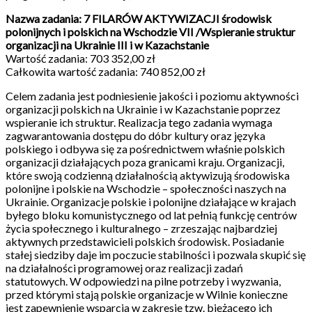
Nazwa zadania: 7 FILARÓW AKTYWIZACJI środowisk
polonijnych i polskich na Wschodzie VII /Wspieranie struktur
organizacji na Ukrainie III i w Kazachstanie
Wartość zadania: 703 352,00 zł
Całkowita wartość zadania: 740 852,00 zł
Celem zadania jest podniesienie jakości i poziomu aktywności
organizacji polskich na Ukrainie i w Kazachstanie poprzez
wspieranie ich struktur. Realizacja tego zadania wymaga
zagwarantowania dostępu do dóbr kultury oraz języka
polskiego i odbywa się za pośrednictwem właśnie polskich
organizacji działających poza granicami kraju. Organizacji,
które swoją codzienną działalnością aktywizują środowiska
polonijne i polskie na Wschodzie – społeczności naszych na
Ukrainie. Organizacje polskie i polonijne działające w krajach
byłego bloku komunistycznego od lat pełnią funkcję centrów
życia społecznego i kulturalnego – zrzeszając najbardziej
aktywnych przedstawicieli polskich środowisk. Posiadanie
stałej siedziby daje im poczucie stabilności i pozwala skupić się
na działalności programowej oraz realizacji zadań
statutowych. W odpowiedzi na pilne potrzeby i wyzwania,
przed którymi stają polskie organizacje w Wilnie konieczne
jest zapewnienie wsparcia w zakresie tzw. bieżącego ich