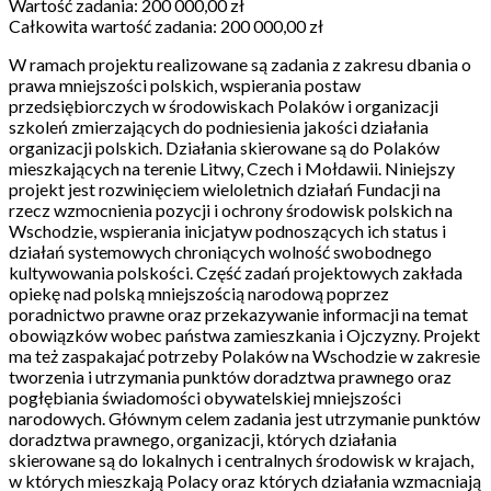
Wartość zadania: 200 000,00 zł
Całkowita wartość zadania: 200 000,00 zł
W ramach projektu realizowane są zadania z zakresu dbania o
prawa mniejszości polskich, wspierania postaw
przedsiębiorczych w środowiskach Polaków i organizacji
szkoleń zmierzających do podniesienia jakości działania
organizacji polskich. Działania skierowane są do Polaków
mieszkających na terenie Litwy, Czech i Mołdawii. Niniejszy
projekt jest rozwinięciem wieloletnich działań Fundacji na
rzecz wzmocnienia pozycji i ochrony środowisk polskich na
Wschodzie, wspierania inicjatyw podnoszących ich status i
działań systemowych chroniących wolność swobodnego
kultywowania polskości. Część zadań projektowych zakłada
opiekę nad polską mniejszością narodową poprzez
poradnictwo prawne oraz przekazywanie informacji na temat
obowiązków wobec państwa zamieszkania i Ojczyzny. Projekt
ma też zaspakajać potrzeby Polaków na Wschodzie w zakresie
tworzenia i utrzymania punktów doradztwa prawnego oraz
pogłębiania świadomości obywatelskiej mniejszości
narodowych. Głównym celem zadania jest utrzymanie punktów
doradztwa prawnego, organizacji, których działania
skierowane są do lokalnych i centralnych środowisk w krajach,
w których mieszkają Polacy oraz których działania wzmacniają