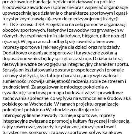
prozdrowotne Fundacja będzie oddziaływać na polskie
środowiska zawodowe i społeczne oraz wspierać organizacje
upowszechniające działania o charakterze sportowym i quasi-
turystycznym, nawiązującym do międzywojennej tradycji
PTTK z okresu II RP. Projekt ma na celu pomoc w organizacji
obozów sportowych, festynów i zawodów rozgrywanych w
różnych dyscyplinach (m.in. siatkówce, biegach, piłce nożnej i
ręcznej). W jego ramach odbędą się również plenerowe
imprezy sportowe i rekreacyjne dla dzieci oraz młodzieży.
Dodatkowo organizacje sportowe i turystyczne zostaną
doposażone w niezbędny sprzęt oraz stroje. Działania te są
niezwykle ważne ze względu na integracyjny charakter sportu.
Sprzyja on kształtowaniu postaw prospołecznych i promuje
zdrowy styl życia, kształtuje charakter, uczy wytrwałości i
sumienności, rozwija umiejętność radzenia sobie ze stresem i
trudnościami. Zaangażowanie młodego pokolenia w
rywalizację sportową pomaga budować więzi i prawidłowe
zachowania społeczne, co wpływa na wzmocnienie środowiska
polskiego na Wschodzie. W ramach projektu organizacje
polonijne i polskie na Wschodzie zrealizują m.in.:
interdyscyplinarne zawody i turnieje sportowe, imprezy
integracyjne związane z promocją kultury fizycznej i rekreacją,
rajdy rowerowe, wyjazdy turystyczne, obozy sportowe i
turystyczne, konkursy i zabawy sportowe, spływ kajakowy