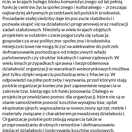
m.in. w krajach byłego bloku komunistycznego od lat pełnią
funkcję centrów życia społecznego i kulturalnego – zrzeszając
najbardziej aktywnych przedstawicieli polskich środowisk.
Posiadanie stałej siedziby daje im poczucie stabilności i
pozwala skupić się na działalności programowej oraz realizacji
zadań statutowych. Niestety w wielu krajach objętych
projektem w ostatnim czasie pogorszyła się sytuacja
gospodarcza oraz polityczno-społeczna i środowiska
mniejszościowe nie mogą liczyć na adekwatne do potrzeb
dofinansowanie pochodzące od miejscowych władz
państwowych czy struktur lokalnych i samorządowych. W
wielu innych przypadkach sprawna i bezproblemowa
działalność organizacji w warunkach wolnorynkowych możliwa
jest tylko dzięki wsparciu pochodzącemu z Macierzy. W
odpowiedzi na pilne potrzeby i wyzwania, przed którymi stają
polskie organizacje konieczne jest zapewnienie wsparcia w
zakresie tzw. bieżącego ich funkcjonowania. Dlatego w
projekcie przewidziano pomoc dla organizacji, które nie są w
stanie samodzielnie ponosić kosztów wynajmu biur, opłat
eksploatacyjnych, wyposażenia w nowoczesny sprzęt, meble i
materiały związane z charakterem prowadzonej działalności.
Organizacje polskie potrzebują wsparcia także w
przeprowadzaniu drobnych remontów i dofinansowaniu
bieżącej działalności (pokrywaniu kosztów osobowych,