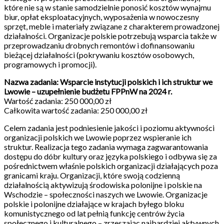
które nie są w stanie samodzielnie ponosić kosztów wynajmu
biur, opłat eksploatacyjnych, wyposażenia w nowoczesny
sprzęt, meble i materiały związane z charakterem prowadzonej
działalności. Organizacje polskie potrzebują wsparcia także w
przeprowadzaniu drobnych remontów i dofinansowaniu
bieżącej działalności (pokrywaniu kosztów osobowych,
programowych i promocji).
Nazwa zadania: Wsparcie instytucji polskich i ich struktur we
Lwowie – uzupełnienie budżetu FPPnW na 2024 r.
Wartość zadania: 250 000,00 zł
Całkowita wartość zadania: 250 000,00 zł
Celem zadania jest podniesienie jakości i poziomu aktywności
organizacji polskich we Lwowie poprzez wspieranie ich
struktur. Realizacja tego zadania wymaga zagwarantowania
dostępu do dóbr kultury oraz języka polskiego i odbywa się za
pośrednictwem właśnie polskich organizacji działających poza
granicami kraju. Organizacji, które swoją codzienną
działalnością aktywizują środowiska polonijne i polskie na
Wschodzie – społeczności naszych we Lwowie. Organizacje
polskie i polonijne działające w krajach byłego bloku
komunistycznego od lat pełnią funkcję centrów życia
społecznego i kulturalnego – zrzeszając najbardziej aktywnych