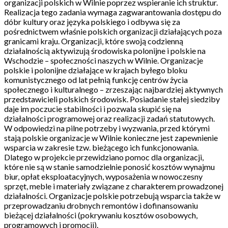
organizacji polskich w Wilnie poprzez wspieranie ich struktur.
Realizacja tego zadania wymaga zagwarantowania dostępu do
dóbr kultury oraz języka polskiego i odbywa się za
pośrednictwem właśnie polskich organizacji działających poza
granicami kraju. Organizacji, które swoją codzienną
działalnością aktywizują środowiska polonijne i polskie na
Wschodzie – społeczności naszych w Wilnie. Organizacje
polskie i polonijne działające w krajach byłego bloku
komunistycznego od lat pełnią funkcję centrów życia
społecznego i kulturalnego – zrzeszając najbardziej aktywnych
przedstawicieli polskich środowisk. Posiadanie stałej siedziby
daje im poczucie stabilności i pozwala skupić się na
działalności programowej oraz realizacji zadań statutowych.
W odpowiedzi na pilne potrzeby i wyzwania, przed którymi
stają polskie organizacje w Wilnie konieczne jest zapewnienie
wsparcia w zakresie tzw. bieżącego ich funkcjonowania.
Dlatego w projekcie przewidziano pomoc dla organizacji,
które nie są w stanie samodzielnie ponosić kosztów wynajmu
biur, opłat eksploatacyjnych, wyposażenia w nowoczesny
sprzęt, meble i materiały związane z charakterem prowadzonej
działalności. Organizacje polskie potrzebują wsparcia także w
przeprowadzaniu drobnych remontów i dofinansowaniu
bieżącej działalności (pokrywaniu kosztów osobowych,
programowych i promocji).