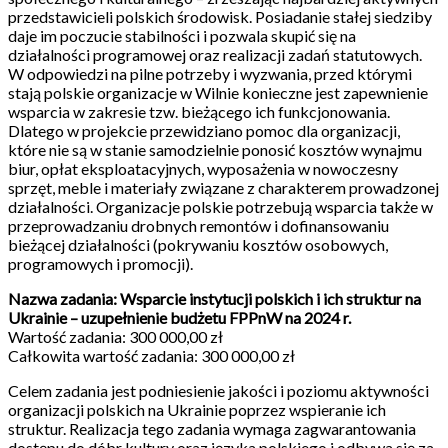
przedstawicieli polskich środowisk. Posiadanie stałej siedziby
daje im poczucie stabilności i pozwala skupić się na
działalności programowej oraz realizacji zadań statutowych.
W odpowiedzi na pilne potrzeby i wyzwania, przed którymi
stają polskie organizacje w Wilnie konieczne jest zapewnienie
wsparcia w zakresie tzw. bieżącego ich funkcjonowania.
Dlatego w projekcie przewidziano pomoc dla organizacji,
które nie są w stanie samodzielnie ponosić kosztów wynajmu
biur, opłat eksploatacyjnych, wyposażenia w nowoczesny
sprzęt, meble i materiały związane z charakterem prowadzonej
działalności. Organizacje polskie potrzebują wsparcia także w
przeprowadzaniu drobnych remontów i dofinansowaniu
bieżącej działalności (pokrywaniu kosztów osobowych,
programowych i promocji).
Nazwa zadania: Wsparcie instytucji polskich i ich struktur na
Ukrainie – uzupełnienie budżetu FPPnW na 2024 r.
Wartość zadania: 300 000,00 zł
Całkowita wartość zadania: 300 000,00 zł
Celem zadania jest podniesienie jakości i poziomu aktywności
organizacji polskich na Ukrainie poprzez wspieranie ich
struktur. Realizacja tego zadania wymaga zagwarantowania
dostępu do dóbr kultury oraz języka polskiego i odbywa się za