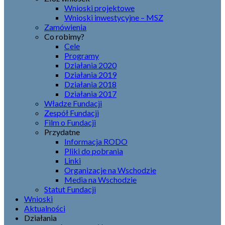
Wnioski projektowe
Wnioski inwestycyjne – MSZ
Zamówienia
Co robimy?
Cele
Programy
Działania 2020
Działania 2019
Działania 2018
Działania 2017
Władze Fundacji
Zespół Fundacji
Film o Fundacji
Przydatne
Informacja RODO
Pliki do pobrania
Linki
Organizacje na Wschodzie
Media na Wschodzie
Statut Fundacji
Wnioski
Aktualności
Działania