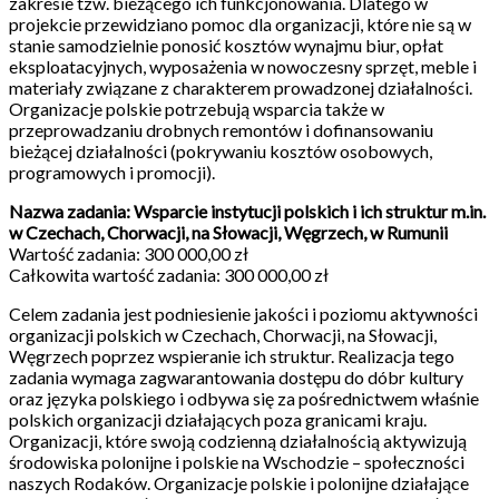
zakresie tzw. bieżącego ich funkcjonowania. Dlatego w
projekcie przewidziano pomoc dla organizacji, które nie są w
stanie samodzielnie ponosić kosztów wynajmu biur, opłat
eksploatacyjnych, wyposażenia w nowoczesny sprzęt, meble i
materiały związane z charakterem prowadzonej działalności.
Organizacje polskie potrzebują wsparcia także w
przeprowadzaniu drobnych remontów i dofinansowaniu
bieżącej działalności (pokrywaniu kosztów osobowych,
programowych i promocji).
Nazwa zadania: Wsparcie instytucji polskich i ich struktur m.in.
w Czechach, Chorwacji, na Słowacji, Węgrzech, w Rumunii
Wartość zadania: 300 000,00 zł
Całkowita wartość zadania: 300 000,00 zł
Celem zadania jest podniesienie jakości i poziomu aktywności
organizacji polskich w Czechach, Chorwacji, na Słowacji,
Węgrzech poprzez wspieranie ich struktur. Realizacja tego
zadania wymaga zagwarantowania dostępu do dóbr kultury
oraz języka polskiego i odbywa się za pośrednictwem właśnie
polskich organizacji działających poza granicami kraju.
Organizacji, które swoją codzienną działalnością aktywizują
środowiska polonijne i polskie na Wschodzie – społeczności
naszych Rodaków. Organizacje polskie i polonijne działające