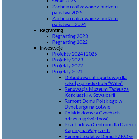
Senat 2025
Zadania realizowane z budżetu
państwa 2025
Zadania realizowane z budżetu
państwa – 2024
Regranting
Regranting 2023
Regranting 2022
Inwestycje
Projekty 2024 i 2025
Projekty 2023
Projekty 2022
Projekty 2021
Dobudowa sali sportowej dla
szkoły-przedszkola “Wilia”
Renowacja Muzeum Tadeusza
Kościuszki w Szwajcarii
Remont Domu Polskiego w
Dyneburgu na Łotwie
Polskie domy w Czechach
odzyskują świetność
Przebudowa Centrum dla Dzieci i
Kaplicy na Węgrzech
Remont toalet w Domu PZKO w