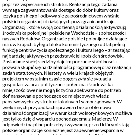
poprzez wspieranie ich struktur. Realizacja tego zadania
wymaga zagwarantowania dostępu do dóbr kultury oraz
języka polskiego i odbywa się za pośrednictwem właśnie
polskich organizacji działających poza granicami kraju.
Organizacji, które swoją codzienną działalnością aktywizują
środowiska polonijne i polskie na Wschodzie – społeczności
naszych Rodaków. Organizacje polskie i polonijne działające
m.in. w krajach byłego bloku komunistycznego od lat pełnią
funkcję centrów życia społecznego i kulturalnego – zrzeszając
najbardziej aktywnych przedstawicieli polskich środowisk.
Posiadanie stałej siedziby daje im poczucie stabilności i
pozwala skupić się na działalności programowej oraz realizacji
zadań statutowych. Niestety w wielu krajach objętych
projektem w ostatnim czasie pogorszyła się sytuacja
gospodarcza oraz polityczno-społeczna i środowiska
mniejszościowe nie mogą liczyć na adekwatne do potrzeb
dofinansowanie pochodzące od miejscowych władz
państwowych czy struktur lokalnych i samorządowych. W
wielu innych przypadkach sprawna i bezproblemowa
działalność organizacji w warunkach wolnorynkowych możliwa
jest tylko dzięki wsparciu pochodzącemu z Macierzy. W
odpowiedzi na pilne potrzeby i wyzwania, przed którymi stają
polskie organizacje konieczne jest zapewnienie wsparcia w