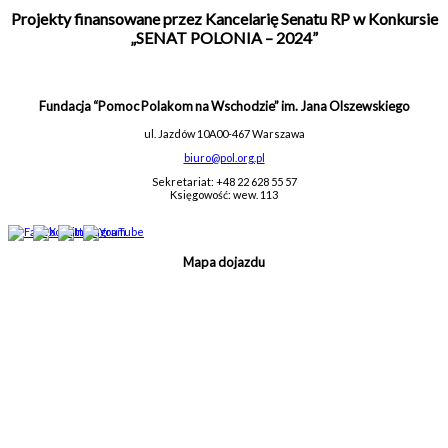
Projekty finansowane przez Kancelarię Senatu RP w Konkursie
„SENAT POLONIA – 2024”
Fundacja “Pomoc Polakom na Wschodzie” im. Jana Olszewskiego
ul. Jazdów 10A
00-467 Warszawa
biuro@pol.org.pl
Sekretariat: +48 22 628 55 57
Księgowość: wew. 113
Mapa dojazdu