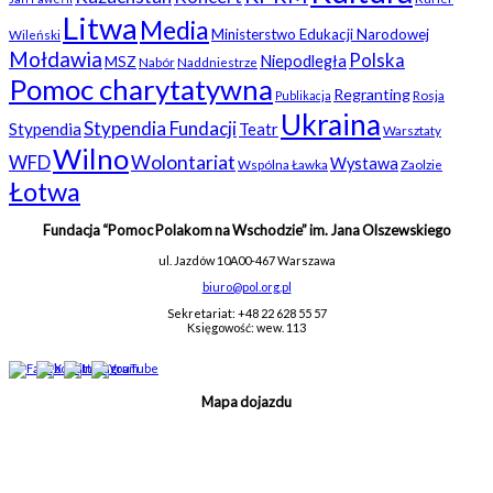
Litwa
Media
Ministerstwo Edukacji Narodowej
Wileński
Mołdawia
Polska
Niepodległa
MSZ
Nabór
Naddniestrze
Pomoc charytatywna
Regranting
Rosja
Publikacja
Ukraina
Stypendia Fundacji
Stypendia
Teatr
Warsztaty
Wilno
WFD
Wolontariat
Wystawa
Wspólna Ławka
Zaolzie
Łotwa
Fundacja “Pomoc Polakom na Wschodzie” im. Jana Olszewskiego
ul. Jazdów 10A
00-467 Warszawa
biuro@pol.org.pl
Sekretariat: +48 22 628 55 57
Księgowość: wew. 113
Mapa dojazdu