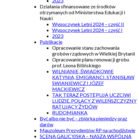
2023
Działania sfinansowane ze środków
otrzymanych od Ministerstwa Edukacji i
Nauki
Wypoczynek Letni 2024 – część II
Wypoczynek Letni 2024 – część I
2023
Publikacje
Opracowanie stanu zachowania
grobów rządowych w Wielkiej Brytanii
Opracowanie planu renowacji grobu
prof. Leona Bilińskiego
WILNIANIE, ŚWIADKOWIE
KATYNIA, EMIGRANCI. STANISŁAW
SWIANIEWICZ I JÓZEF
MACKIEWICZ
TAK TERAZ POSTĘPUJĄ UCZCIWI
LUDZIE. POLACY Z WILEŃSZCZYZNY
RATUJĄCY ŻYDÓW
RUDOMIANKA
Być albo nie być – zbiórka pieniędzy oraz
darów
Mauzoleum Prezydentów RP na uchodźstwie
SCENA GALICYJSKA – NASZA WSPÓLNA