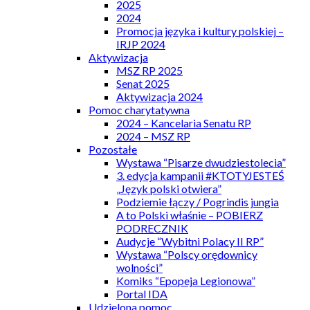
2025
2024
Promocja języka i kultury polskiej –
IRJP 2024
Aktywizacja
MSZ RP 2025
Senat 2025
Aktywizacja 2024
Pomoc charytatywna
2024 – Kancelaria Senatu RP
2024 – MSZ RP
Pozostałe
Wystawa “Pisarze dwudziestolecia”
3. edycja kampanii #KTOTYJESTEŚ
„Język polski otwiera”
Podziemie łączy / Pogrindis jungia
A to Polski właśnie – POBIERZ
PODRECZNIK
Audycje “Wybitni Polacy II RP”
Wystawa “Polscy orędownicy
wolności”
Komiks “Epopeja Legionowa”
Portal IDA
Udzielona pomoc