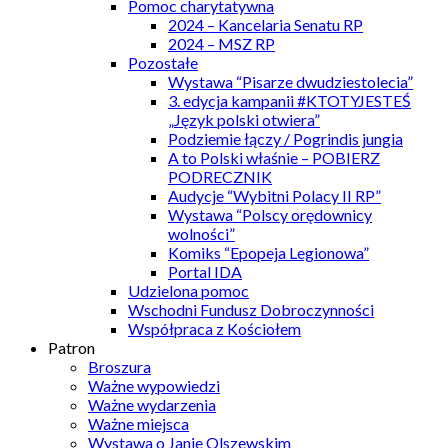
Pomoc charytatywna
2024 – Kancelaria Senatu RP
2024 – MSZ RP
Pozostałe
Wystawa “Pisarze dwudziestolecia”
3. edycja kampanii #KTOTYJESTEŚ
„Język polski otwiera”
Podziemie łączy / Pogrindis jungia
A to Polski właśnie – POBIERZ
PODRECZNIK
Audycje “Wybitni Polacy II RP”
Wystawa “Polscy orędownicy
wolności”
Komiks “Epopeja Legionowa”
Portal IDA
Udzielona pomoc
Wschodni Fundusz Dobroczynności
Współpraca z Kościołem
Patron
Broszura
Ważne wypowiedzi
Ważne wydarzenia
Ważne miejsca
Wystawa o Janie Olszewskim