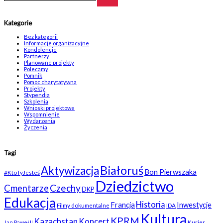
Kategorie
Bez kategorii
Informacje organizacyjne
Kondolencje
Partnerzy
Planowane projekty
Polecamy
Pomnik
Pomoc charytatywna
Projekty
Stypendia
Szkolenia
Wnioski projektowe
Wspomnienie
Wydarzenia
Życzenia
Tagi
Białoruś
Aktywizacja
Bon Pierwszaka
#KtoTyJesteś
Dziedzictwo
Czechy
Cmentarze
DKP
Edukacja
Historia
Francja
Inwestycje
Filmy dokumentalne
IDA
Kultura
KPRM
Kazachstan
Koncert
Kurier
Jan Paweł II