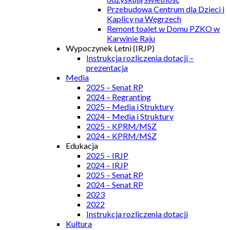
Przebudowa Centrum dla Dzieci i
Kaplicy na Węgrzech
Remont toalet w Domu PZKO w
Karwinie Raju
Wypoczynek Letni (IRJP)
Instrukcja rozliczenia dotacji –
prezentacja
Media
2025 – Senat RP
2024 – Regranting
2025 – Media i Struktury
2024 – Media i Struktury
2025 – KPRM/MSZ
2024 – KPRM/MSZ
Edukacja
2025 – IRJP
2024 – IRJP
2025 – Senat RP
2024 – Senat RP
2023
2022
Instrukcja rozliczenia dotacji
Kultura