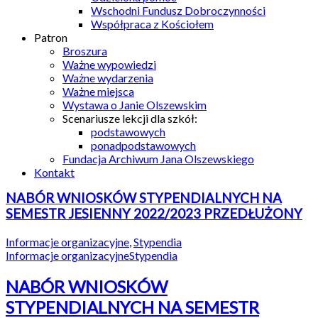
Wschodni Fundusz Dobroczynności
Współpraca z Kościołem
Patron
Broszura
Ważne wypowiedzi
Ważne wydarzenia
Ważne miejsca
Wystawa o Janie Olszewskim
Scenariusze lekcji dla szkół:
podstawowych
ponadpodstawowych
Fundacja Archiwum Jana Olszewskiego
Kontakt
NABÓR WNIOSKÓW STYPENDIALNYCH NA
SEMESTR JESIENNY 2022/2023 PRZEDŁUŻONY
Informacje organizacyjne
,
Stypendia
Informacje organizacyjne
Stypendia
NABÓR WNIOSKÓW
STYPENDIALNYCH NA SEMESTR