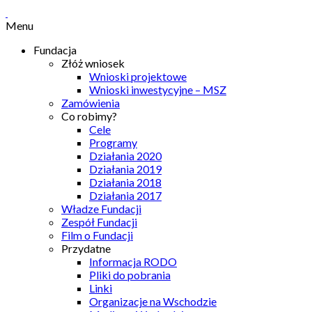
Menu
Fundacja
Złóż wniosek
Wnioski projektowe
Wnioski inwestycyjne – MSZ
Zamówienia
Co robimy?
Cele
Programy
Działania 2020
Działania 2019
Działania 2018
Działania 2017
Władze Fundacji
Zespół Fundacji
Film o Fundacji
Przydatne
Informacja RODO
Pliki do pobrania
Linki
Organizacje na Wschodzie