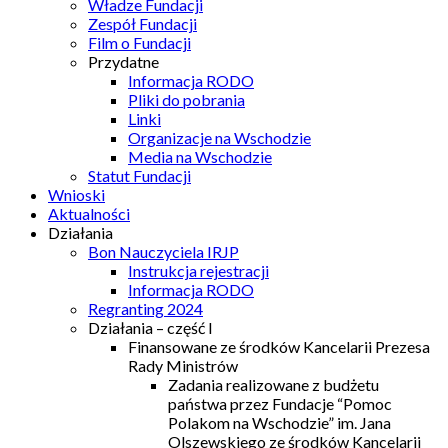
Władze Fundacji
Zespół Fundacji
Film o Fundacji
Przydatne
Informacja RODO
Pliki do pobrania
Linki
Organizacje na Wschodzie
Media na Wschodzie
Statut Fundacji
Wnioski
Aktualności
Działania
Bon Nauczyciela IRJP
Instrukcja rejestracji
Informacja RODO
Regranting 2024
Działania – część I
Finansowane ze środków Kancelarii Prezesa
Rady Ministrów
Zadania realizowane z budżetu
państwa przez Fundacje “Pomoc
Polakom na Wschodzie” im. Jana
Olszewskiego ze środków Kancelarii