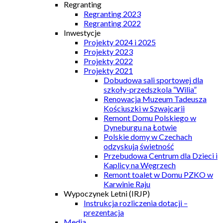
Regranting
Regranting 2023
Regranting 2022
Inwestycje
Projekty 2024 i 2025
Projekty 2023
Projekty 2022
Projekty 2021
Dobudowa sali sportowej dla
szkoły-przedszkola “Wilia”
Renowacja Muzeum Tadeusza
Kościuszki w Szwajcarii
Remont Domu Polskiego w
Dyneburgu na Łotwie
Polskie domy w Czechach
odzyskują świetność
Przebudowa Centrum dla Dzieci i
Kaplicy na Węgrzech
Remont toalet w Domu PZKO w
Karwinie Raju
Wypoczynek Letni (IRJP)
Instrukcja rozliczenia dotacji –
prezentacja
Media