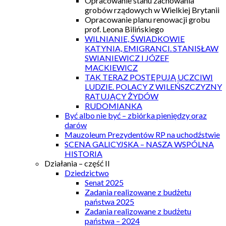
Opracowanie stanu zachowania
grobów rządowych w Wielkiej Brytanii
Opracowanie planu renowacji grobu
prof. Leona Bilińskiego
WILNIANIE, ŚWIADKOWIE
KATYNIA, EMIGRANCI. STANISŁAW
SWIANIEWICZ I JÓZEF
MACKIEWICZ
TAK TERAZ POSTĘPUJĄ UCZCIWI
LUDZIE. POLACY Z WILEŃSZCZYZNY
RATUJĄCY ŻYDÓW
RUDOMIANKA
Być albo nie być – zbiórka pieniędzy oraz
darów
Mauzoleum Prezydentów RP na uchodźstwie
SCENA GALICYJSKA – NASZA WSPÓLNA
HISTORIA
Działania – część II
Dziedzictwo
Senat 2025
Zadania realizowane z budżetu
państwa 2025
Zadania realizowane z budżetu
państwa – 2024