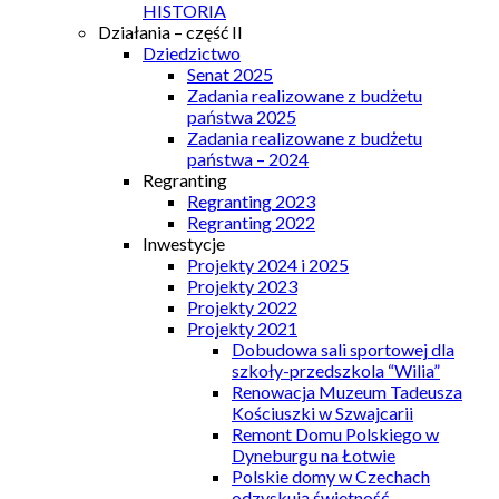
HISTORIA
Działania – część II
Dziedzictwo
Senat 2025
Zadania realizowane z budżetu
państwa 2025
Zadania realizowane z budżetu
państwa – 2024
Regranting
Regranting 2023
Regranting 2022
Inwestycje
Projekty 2024 i 2025
Projekty 2023
Projekty 2022
Projekty 2021
Dobudowa sali sportowej dla
szkoły-przedszkola “Wilia”
Renowacja Muzeum Tadeusza
Kościuszki w Szwajcarii
Remont Domu Polskiego w
Dyneburgu na Łotwie
Polskie domy w Czechach
odzyskują świetność