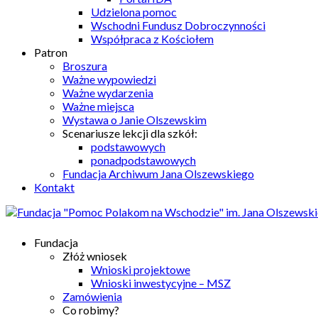
Udzielona pomoc
Wschodni Fundusz Dobroczynności
Współpraca z Kościołem
Patron
Broszura
Ważne wypowiedzi
Ważne wydarzenia
Ważne miejsca
Wystawa o Janie Olszewskim
Scenariusze lekcji dla szkół:
podstawowych
ponadpodstawowych
Fundacja Archiwum Jana Olszewskiego
Kontakt
Fundacja
Złóż wniosek
Wnioski projektowe
Wnioski inwestycyjne – MSZ
Zamówienia
Co robimy?