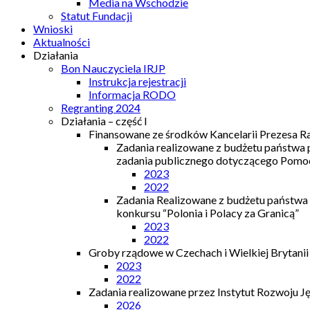
Media na Wschodzie
Statut Fundacji
Wnioski
Aktualności
Działania
Bon Nauczyciela IRJP
Instrukcja rejestracji
Informacja RODO
Regranting 2024
Działania – część I
Finansowane ze środków Kancelarii Prezesa R
Zadania realizowane z budżetu państwa
zadania publicznego dotyczącego Pomocy
2023
2022
Zadania Realizowane z budżetu państwa
konkursu “Polonia i Polacy za Granicą”
2023
2022
Groby rządowe w Czechach i Wielkiej Brytanii
2023
2022
Zadania realizowane przez Instytut Rozwoju J
2026