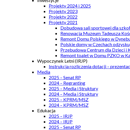
Inwestycje
Projekty 2024 i 2025
Projekty 2023
Projekty 2022
Projekty 2021
Dobudowa sali sportowej dla szkoł
Renowacja Muzeum Tadeusza Kości
Remont Domu Polskiego w Dynebu
Polskie domy w Czechach odzyskuj
Przebudowa Centrum dla Dzieci i 
Remont toalet w Domu PZKO w Kar
Wypoczynek Letni (IRJP)
Instrukcja rozliczenia dotacji – prezentac
Media
2025 – Senat RP
2024 – Regranting
2025 – Media i Struktury
2024 – Media i Struktury
2025 – KPRM/MSZ
2024 – KPRM/MSZ
Edukacja
2025 – IRJP
2024 – IRJP
2025 – Senat RP