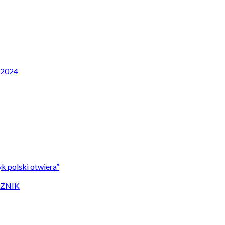
P 2024
k polski otwiera”
CZNIK