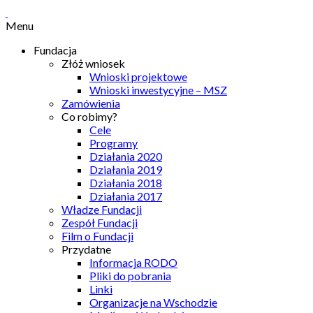
Menu
Fundacja
Złóż wniosek
Wnioski projektowe
Wnioski inwestycyjne – MSZ
Zamówienia
Co robimy?
Cele
Programy
Działania 2020
Działania 2019
Działania 2018
Działania 2017
Władze Fundacji
Zespół Fundacji
Film o Fundacji
Przydatne
Informacja RODO
Pliki do pobrania
Linki
Organizacje na Wschodzie