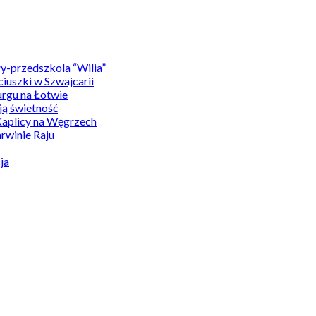
y-przedszkola “Wilia”
uszki w Szwajcarii
rgu na Łotwie
ą świetność
Kaplicy na Węgrzech
winie Raju
ja