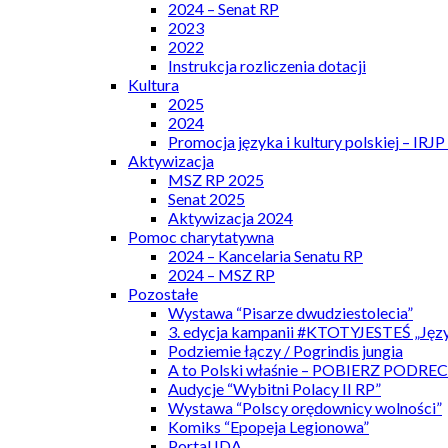
2024 – Senat RP
2023
2022
Instrukcja rozliczenia dotacji
Kultura
2025
2024
Promocja języka i kultury polskiej – IRJ
Aktywizacja
MSZ RP 2025
Senat 2025
Aktywizacja 2024
Pomoc charytatywna
2024 – Kancelaria Senatu RP
2024 – MSZ RP
Pozostałe
Wystawa “Pisarze dwudziestolecia”
3. edycja kampanii #KTOTYJESTEŚ „Języ
Podziemie łączy / Pogrindis jungia
A to Polski właśnie – POBIERZ PODRE
Audycje “Wybitni Polacy II RP”
Wystawa “Polscy orędownicy wolności”
Komiks “Epopeja Legionowa”
Portal IDA