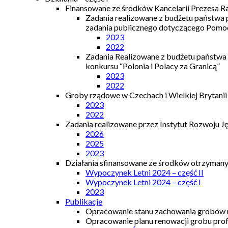
Finansowane ze środków Kancelarii Prezesa R
Zadania realizowane z budżetu państwa
zadania publicznego dotyczącego Pomocy
2023
2022
Zadania Realizowane z budżetu państwa
konkursu “Polonia i Polacy za Granicą”
2023
2022
Groby rządowe w Czechach i Wielkiej Brytanii
2023
2022
Zadania realizowane przez Instytut Rozwoju J
2026
2025
2023
Działania sfinansowane ze środków otrzymanyc
Wypoczynek Letni 2024 – część II
Wypoczynek Letni 2024 – część I
2023
Publikacje
Opracowanie stanu zachowania grobów r
Opracowanie planu renowacji grobu prof.