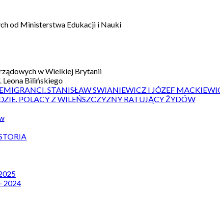
h od Ministerstwa Edukacji i Nauki
ządowych w Wielkiej Brytanii
 Leona Bilińskiego
 EMIGRANCI. STANISŁAW SWIANIEWICZ I JÓZEF MACKIEWI
DZIE. POLACY Z WILEŃSZCZYZNY RATUJĄCY ŻYDÓW
ów
STORIA
 2025
– 2024