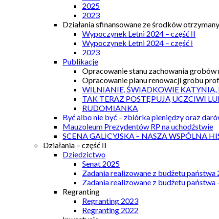
2025
2023
Działania sfinansowane ze środków otrzymanyc
Wypoczynek Letni 2024 – część II
Wypoczynek Letni 2024 – część I
2023
Publikacje
Opracowanie stanu zachowania grobów r
Opracowanie planu renowacji grobu prof.
WILNIANIE, ŚWIADKOWIE KATYNIA,
TAK TERAZ POSTĘPUJĄ UCZCIWI LU
RUDOMIANKA
Być albo nie być – zbiórka pieniędzy oraz dar
Mauzoleum Prezydentów RP na uchodźstwie
SCENA GALICYJSKA – NASZA WSPÓLNA HI
Działania – część II
Dziedzictwo
Senat 2025
Zadania realizowane z budżetu państwa
Zadania realizowane z budżetu państwa 
Regranting
Regranting 2023
Regranting 2022