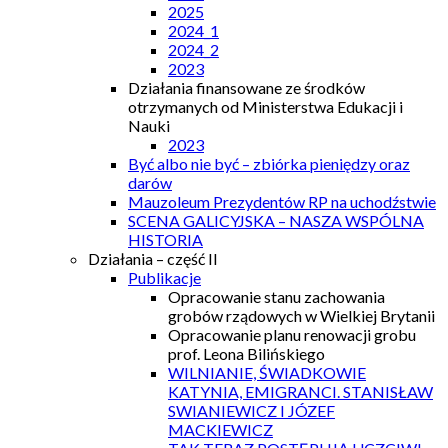
2025
2024_1
2024_2
2023
Działania finansowane ze środków
otrzymanych od Ministerstwa Edukacji i
Nauki
2023
Być albo nie być – zbiórka pieniędzy oraz
darów
Mauzoleum Prezydentów RP na uchodźstwie
SCENA GALICYJSKA – NASZA WSPÓLNA
HISTORIA
Działania – część II
Publikacje
Opracowanie stanu zachowania
grobów rządowych w Wielkiej Brytanii
Opracowanie planu renowacji grobu
prof. Leona Bilińskiego
WILNIANIE, ŚWIADKOWIE
KATYNIA, EMIGRANCI. STANISŁAW
SWIANIEWICZ I JÓZEF
MACKIEWICZ