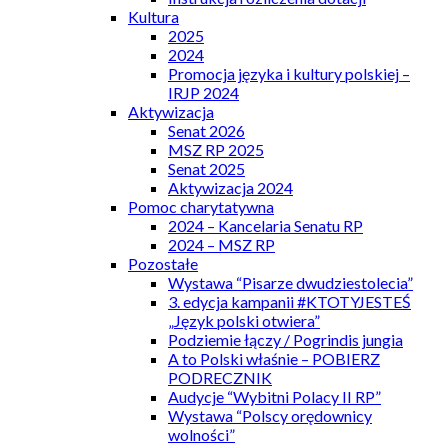
Kultura
2025
2024
Promocja języka i kultury polskiej –
IRJP 2024
Aktywizacja
Senat 2026
MSZ RP 2025
Senat 2025
Aktywizacja 2024
Pomoc charytatywna
2024 – Kancelaria Senatu RP
2024 – MSZ RP
Pozostałe
Wystawa “Pisarze dwudziestolecia”
3. edycja kampanii #KTOTYJESTEŚ
„Język polski otwiera”
Podziemie łączy / Pogrindis jungia
A to Polski właśnie – POBIERZ
PODRECZNIK
Audycje “Wybitni Polacy II RP”
Wystawa “Polscy orędownicy
wolności”