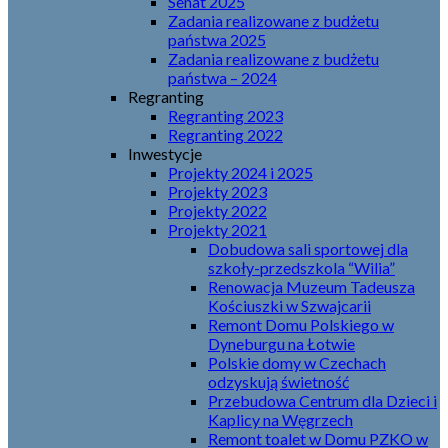
Senat 2025
Zadania realizowane z budżetu
państwa 2025
Zadania realizowane z budżetu
państwa – 2024
Regranting
Regranting 2023
Regranting 2022
Inwestycje
Projekty 2024 i 2025
Projekty 2023
Projekty 2022
Projekty 2021
Dobudowa sali sportowej dla
szkoły-przedszkola “Wilia”
Renowacja Muzeum Tadeusza
Kościuszki w Szwajcarii
Remont Domu Polskiego w
Dyneburgu na Łotwie
Polskie domy w Czechach
odzyskują świetność
Przebudowa Centrum dla Dzieci i
Kaplicy na Węgrzech
Remont toalet w Domu PZKO w