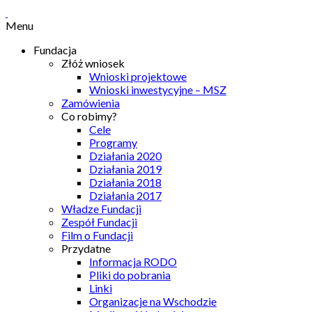
Menu
Fundacja
Złóż wniosek
Wnioski projektowe
Wnioski inwestycyjne – MSZ
Zamówienia
Co robimy?
Cele
Programy
Działania 2020
Działania 2019
Działania 2018
Działania 2017
Władze Fundacji
Zespół Fundacji
Film o Fundacji
Przydatne
Informacja RODO
Pliki do pobrania
Linki
Organizacje na Wschodzie