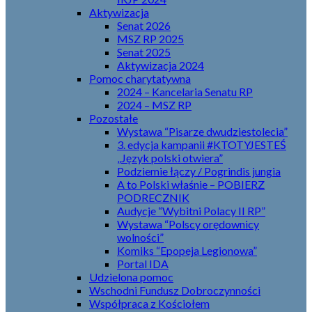
Aktywizacja
Senat 2026
MSZ RP 2025
Senat 2025
Aktywizacja 2024
Pomoc charytatywna
2024 – Kancelaria Senatu RP
2024 – MSZ RP
Pozostałe
Wystawa “Pisarze dwudziestolecia”
3. edycja kampanii #KTOTYJESTEŚ
„Język polski otwiera”
Podziemie łączy / Pogrindis jungia
A to Polski właśnie – POBIERZ
PODRECZNIK
Audycje “Wybitni Polacy II RP”
Wystawa “Polscy orędownicy
wolności”
Komiks “Epopeja Legionowa”
Portal IDA
Udzielona pomoc
Wschodni Fundusz Dobroczynności
Współpraca z Kościołem