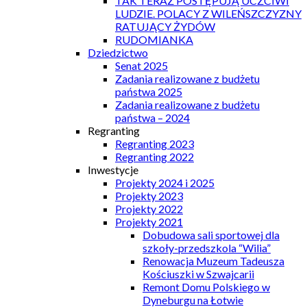
TAK TERAZ POSTĘPUJĄ UCZCIWI
LUDZIE. POLACY Z WILEŃSZCZYZNY
RATUJĄCY ŻYDÓW
RUDOMIANKA
Dziedzictwo
Senat 2025
Zadania realizowane z budżetu
państwa 2025
Zadania realizowane z budżetu
państwa – 2024
Regranting
Regranting 2023
Regranting 2022
Inwestycje
Projekty 2024 i 2025
Projekty 2023
Projekty 2022
Projekty 2021
Dobudowa sali sportowej dla
szkoły-przedszkola “Wilia”
Renowacja Muzeum Tadeusza
Kościuszki w Szwajcarii
Remont Domu Polskiego w
Dyneburgu na Łotwie