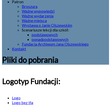
Patron
Broszura
Ważne wypowiedzi
Ważne wydarzenia
Ważne miejsca
Wystawa o Janie Olszewskim
Scenariusze lekcji dla szkół:
podstawowych
ponadpodstawowych
Fundacja Archiwum Jana Olszewskiego
Kontakt
Pliki do pobrania
Logotyp Fundacji:
Logo
Logo bez tła