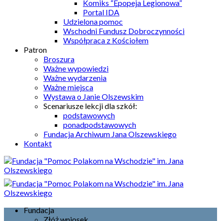
Komiks “Epopeja Legionowa”
Portal IDA
Udzielona pomoc
Wschodni Fundusz Dobroczynności
Współpraca z Kościołem
Patron
Broszura
Ważne wypowiedzi
Ważne wydarzenia
Ważne miejsca
Wystawa o Janie Olszewskim
Scenariusze lekcji dla szkół:
podstawowych
ponadpodstawowych
Fundacja Archiwum Jana Olszewskiego
Kontakt
Fundacja
Złóż wniosek