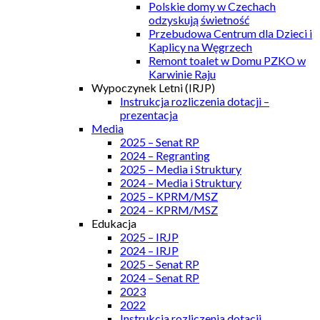
Polskie domy w Czechach
odzyskują świetność
Przebudowa Centrum dla Dzieci i
Kaplicy na Węgrzech
Remont toalet w Domu PZKO w
Karwinie Raju
Wypoczynek Letni (IRJP)
Instrukcja rozliczenia dotacji –
prezentacja
Media
2025 – Senat RP
2024 – Regranting
2025 – Media i Struktury
2024 – Media i Struktury
2025 – KPRM/MSZ
2024 – KPRM/MSZ
Edukacja
2025 – IRJP
2024 – IRJP
2025 – Senat RP
2024 – Senat RP
2023
2022
Instrukcja rozliczenia dotacji