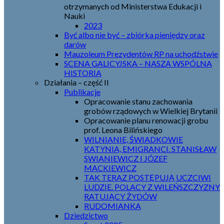
otrzymanych od Ministerstwa Edukacji i
Nauki
2023
Być albo nie być – zbiórka pieniędzy oraz
darów
Mauzoleum Prezydentów RP na uchodźstwie
SCENA GALICYJSKA – NASZA WSPÓLNA
HISTORIA
Działania – część II
Publikacje
Opracowanie stanu zachowania
grobów rządowych w Wielkiej Brytanii
Opracowanie planu renowacji grobu
prof. Leona Bilińskiego
WILNIANIE, ŚWIADKOWIE
KATYNIA, EMIGRANCI. STANISŁAW
SWIANIEWICZ I JÓZEF
MACKIEWICZ
TAK TERAZ POSTĘPUJĄ UCZCIWI
LUDZIE. POLACY Z WILEŃSZCZYZNY
RATUJĄCY ŻYDÓW
RUDOMIANKA
Dziedzictwo