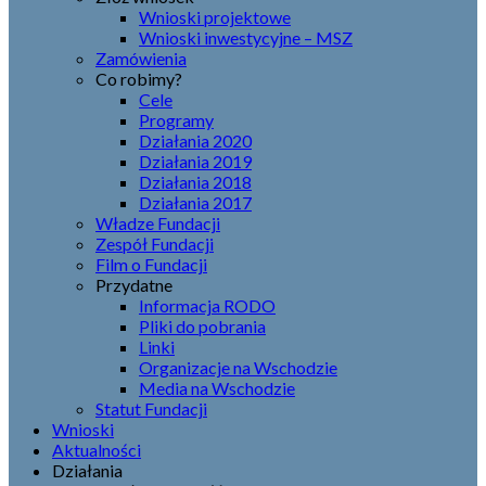
Wnioski projektowe
Wnioski inwestycyjne – MSZ
Zamówienia
Co robimy?
Cele
Programy
Działania 2020
Działania 2019
Działania 2018
Działania 2017
Władze Fundacji
Zespół Fundacji
Film o Fundacji
Przydatne
Informacja RODO
Pliki do pobrania
Linki
Organizacje na Wschodzie
Media na Wschodzie
Statut Fundacji
Wnioski
Aktualności
Działania