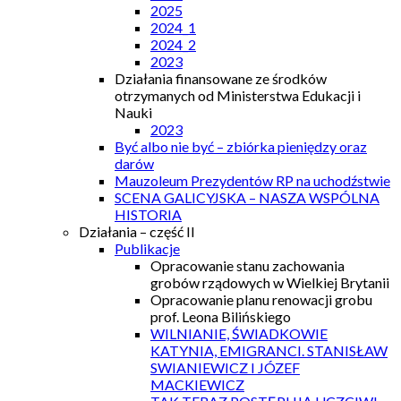
2025
2024_1
2024_2
2023
Działania finansowane ze środków
otrzymanych od Ministerstwa Edukacji i
Nauki
2023
Być albo nie być – zbiórka pieniędzy oraz
darów
Mauzoleum Prezydentów RP na uchodźstwie
SCENA GALICYJSKA – NASZA WSPÓLNA
HISTORIA
Działania – część II
Publikacje
Opracowanie stanu zachowania
grobów rządowych w Wielkiej Brytanii
Opracowanie planu renowacji grobu
prof. Leona Bilińskiego
WILNIANIE, ŚWIADKOWIE
KATYNIA, EMIGRANCI. STANISŁAW
SWIANIEWICZ I JÓZEF
MACKIEWICZ