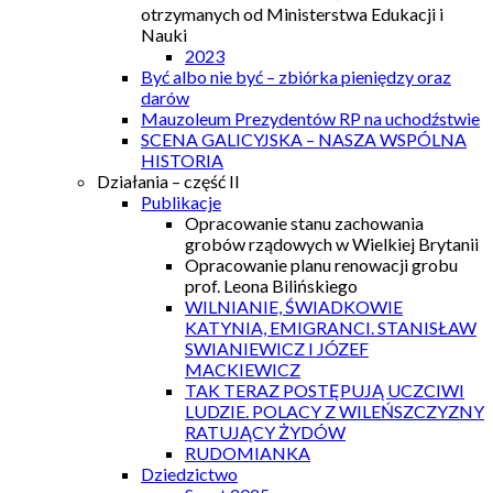
otrzymanych od Ministerstwa Edukacji i
Nauki
2023
Być albo nie być – zbiórka pieniędzy oraz
darów
Mauzoleum Prezydentów RP na uchodźstwie
SCENA GALICYJSKA – NASZA WSPÓLNA
HISTORIA
Działania – część II
Publikacje
Opracowanie stanu zachowania
grobów rządowych w Wielkiej Brytanii
Opracowanie planu renowacji grobu
prof. Leona Bilińskiego
WILNIANIE, ŚWIADKOWIE
KATYNIA, EMIGRANCI. STANISŁAW
SWIANIEWICZ I JÓZEF
MACKIEWICZ
TAK TERAZ POSTĘPUJĄ UCZCIWI
LUDZIE. POLACY Z WILEŃSZCZYZNY
RATUJĄCY ŻYDÓW
RUDOMIANKA
Dziedzictwo