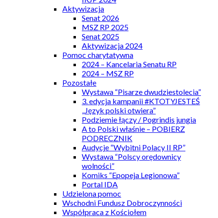
Aktywizacja
Senat 2026
MSZ RP 2025
Senat 2025
Aktywizacja 2024
Pomoc charytatywna
2024 – Kancelaria Senatu RP
2024 – MSZ RP
Pozostałe
Wystawa “Pisarze dwudziestolecia”
3. edycja kampanii #KTOTYJESTEŚ
„Język polski otwiera”
Podziemie łączy / Pogrindis jungia
A to Polski właśnie – POBIERZ
PODRECZNIK
Audycje “Wybitni Polacy II RP”
Wystawa “Polscy orędownicy
wolności”
Komiks “Epopeja Legionowa”
Portal IDA
Udzielona pomoc
Wschodni Fundusz Dobroczynności
Współpraca z Kościołem