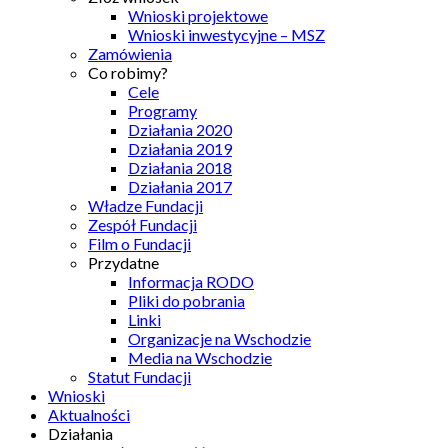
Wnioski projektowe
Wnioski inwestycyjne – MSZ
Zamówienia
Co robimy?
Cele
Programy
Działania 2020
Działania 2019
Działania 2018
Działania 2017
Władze Fundacji
Zespół Fundacji
Film o Fundacji
Przydatne
Informacja RODO
Pliki do pobrania
Linki
Organizacje na Wschodzie
Media na Wschodzie
Statut Fundacji
Wnioski
Aktualności
Działania