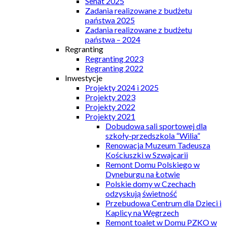
Senat 2025
Zadania realizowane z budżetu
państwa 2025
Zadania realizowane z budżetu
państwa – 2024
Regranting
Regranting 2023
Regranting 2022
Inwestycje
Projekty 2024 i 2025
Projekty 2023
Projekty 2022
Projekty 2021
Dobudowa sali sportowej dla
szkoły-przedszkola “Wilia”
Renowacja Muzeum Tadeusza
Kościuszki w Szwajcarii
Remont Domu Polskiego w
Dyneburgu na Łotwie
Polskie domy w Czechach
odzyskują świetność
Przebudowa Centrum dla Dzieci i
Kaplicy na Węgrzech
Remont toalet w Domu PZKO w