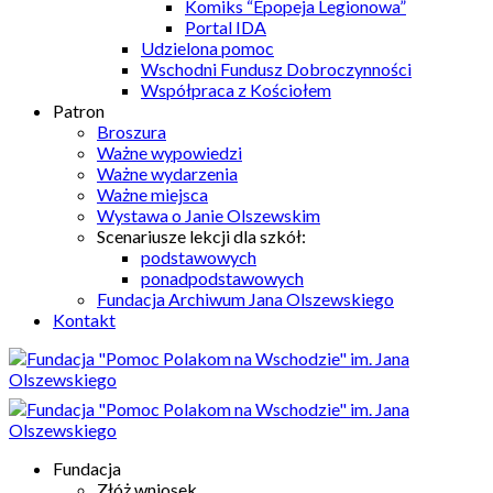
Komiks “Epopeja Legionowa”
Portal IDA
Udzielona pomoc
Wschodni Fundusz Dobroczynności
Współpraca z Kościołem
Patron
Broszura
Ważne wypowiedzi
Ważne wydarzenia
Ważne miejsca
Wystawa o Janie Olszewskim
Scenariusze lekcji dla szkół:
podstawowych
ponadpodstawowych
Fundacja Archiwum Jana Olszewskiego
Kontakt
Fundacja
Złóż wniosek