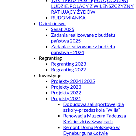
TAK TERAZ POSTĘPUJĄ UCZCIWI
LUDZIE. POLACY Z WILEŃSZCZYZNY
RATUJĄCY ŻYDÓW
RUDOMIANKA
Dziedzictwo
Senat 2025
Zadania realizowane z budżetu
państwa 2025
Zadania realizowane z budżetu
państwa – 2024
Regranting
Regranting 2023
Regranting 2022
Inwestycje
Projekty 2024 i 2025
Projekty 2023
Projekty 2022
Projekty 2021
Dobudowa sali sportowej dla
szkoły-przedszkola “Wilia”
Renowacja Muzeum Tadeusza
Kościuszki w Szwajcarii
Remont Domu Polskiego w
Dyneburgu na Łotwie