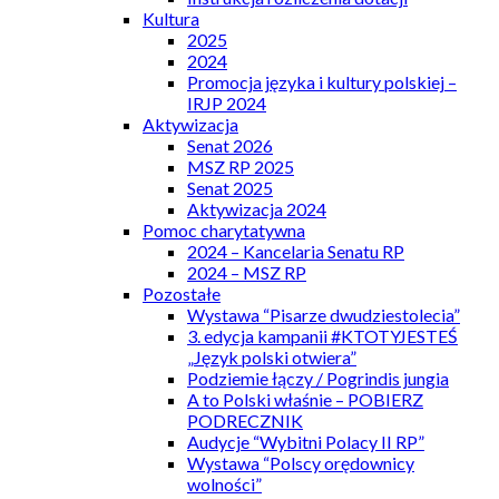
Kultura
2025
2024
Promocja języka i kultury polskiej –
IRJP 2024
Aktywizacja
Senat 2026
MSZ RP 2025
Senat 2025
Aktywizacja 2024
Pomoc charytatywna
2024 – Kancelaria Senatu RP
2024 – MSZ RP
Pozostałe
Wystawa “Pisarze dwudziestolecia”
3. edycja kampanii #KTOTYJESTEŚ
„Język polski otwiera”
Podziemie łączy / Pogrindis jungia
A to Polski właśnie – POBIERZ
PODRECZNIK
Audycje “Wybitni Polacy II RP”
Wystawa “Polscy orędownicy
wolności”