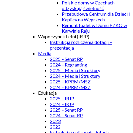
Polskie domy w Czechach
odzyskują świetność
Przebudowa Centrum dla Dzieci i
Kaplicy na Węgrzech
Remont toalet w Domu PZKO w
Karwinie Raju
Wypoczynek Letni (IRJP)
Instrukcja rozliczenia dotacji –
prezentacja
Media
2025 – Senat RP
2024 – Regranting
2025 – Media i Struktury
2024 – Media i Struktury
2025 – KPRM/MSZ
2024 – KPRM/MSZ
Edukacja
2025 – IRJP
2024 – IRJP
2025 – Senat RP
2024 – Senat RP
2023
2022
Instrukcja rozliczenia dotacji