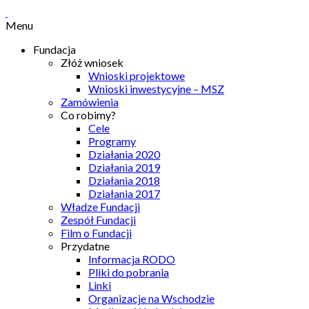
Menu
Fundacja
Złóż wniosek
Wnioski projektowe
Wnioski inwestycyjne – MSZ
Zamówienia
Co robimy?
Cele
Programy
Działania 2020
Działania 2019
Działania 2018
Działania 2017
Władze Fundacji
Zespół Fundacji
Film o Fundacji
Przydatne
Informacja RODO
Pliki do pobrania
Linki
Organizacje na Wschodzie