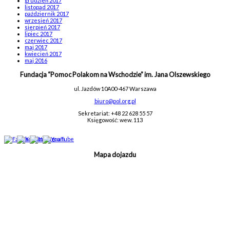
grudzień 2017
listopad 2017
październik 2017
wrzesień 2017
sierpień 2017
lipiec 2017
czerwiec 2017
maj 2017
kwiecień 2017
maj 2016
Fundacja “Pomoc Polakom na Wschodzie” im. Jana Olszewskiego
ul. Jazdów 10A
00-467 Warszawa
biuro@pol.org.pl
Sekretariat: +48 22 628 55 57
Księgowość: wew. 113
Mapa dojazdu