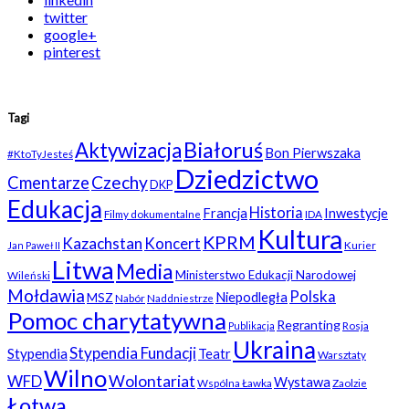
twitter
google+
pinterest
Tagi
Białoruś
Aktywizacja
Bon Pierwszaka
#KtoTyJesteś
Dziedzictwo
Czechy
Cmentarze
DKP
Edukacja
Historia
Francja
Inwestycje
Filmy dokumentalne
IDA
Kultura
KPRM
Kazachstan
Koncert
Kurier
Jan Paweł II
Litwa
Media
Ministerstwo Edukacji Narodowej
Wileński
Mołdawia
Polska
Niepodległa
MSZ
Nabór
Naddniestrze
Pomoc charytatywna
Regranting
Rosja
Publikacja
Ukraina
Stypendia Fundacji
Stypendia
Teatr
Warsztaty
Wilno
WFD
Wolontariat
Wystawa
Wspólna Ławka
Zaolzie
Łotwa