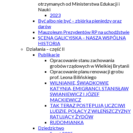
otrzymanych od Ministerstwa Edukacji i
Nauki
2023
Być albo nie być – zbiórka pieniędzy oraz
darów
Mauzoleum Prezydentów RP na uchodźstwie
SCENA GALICYJSKA – NASZA WSPÓLNA
HISTORIA
Działania – część II
Publikacje
Opracowanie stanu zachowania
grobów rządowych w Wielkiej Brytanii
Opracowanie planu renowacji grobu
prof. Leona Bilińskiego
WILNIANIE, ŚWIADKOWIE
KATYNIA, EMIGRANCI. STANISŁAW
SWIANIEWICZ I JÓZEF
MACKIEWICZ
TAK TERAZ POSTĘPUJĄ UCZCIWI
LUDZIE. POLACY Z WILEŃSZCZYZNY
RATUJĄCY ŻYDÓW
RUDOMIANKA
Dziedzictwo