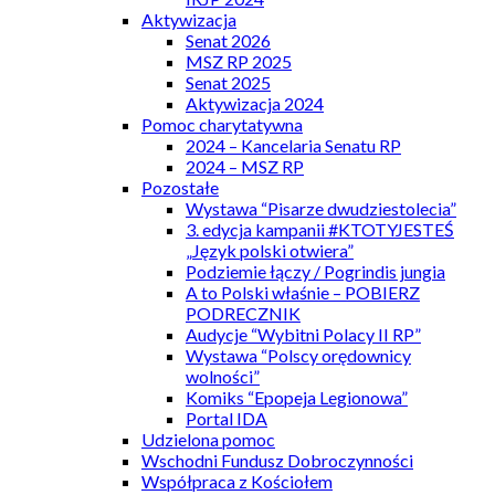
Aktywizacja
Senat 2026
MSZ RP 2025
Senat 2025
Aktywizacja 2024
Pomoc charytatywna
2024 – Kancelaria Senatu RP
2024 – MSZ RP
Pozostałe
Wystawa “Pisarze dwudziestolecia”
3. edycja kampanii #KTOTYJESTEŚ
„Język polski otwiera”
Podziemie łączy / Pogrindis jungia
A to Polski właśnie – POBIERZ
PODRECZNIK
Audycje “Wybitni Polacy II RP”
Wystawa “Polscy orędownicy
wolności”
Komiks “Epopeja Legionowa”
Portal IDA
Udzielona pomoc
Wschodni Fundusz Dobroczynności
Współpraca z Kościołem