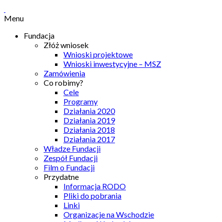
Menu
Fundacja
Złóż wniosek
Wnioski projektowe
Wnioski inwestycyjne – MSZ
Zamówienia
Co robimy?
Cele
Programy
Działania 2020
Działania 2019
Działania 2018
Działania 2017
Władze Fundacji
Zespół Fundacji
Film o Fundacji
Przydatne
Informacja RODO
Pliki do pobrania
Linki
Organizacje na Wschodzie