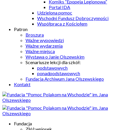
Komiks “Epopeja Legionowa”
Portal IDA
Udzielona pomoc
Wschodni Fundusz Dobroczynności
Współpraca z Kościołem
Patron
Broszura
Ważne wypowiedzi
Ważne wydarzenia
Ważne miejsca
Wystawa o Janie Olszewskim
Scenariusze lekcji dla szkół:
podstawowych
ponadpodstawowych
Fundacja Archiwum Jana Olszewskiego
Kontakt
Fundacja
Złóż wniosek