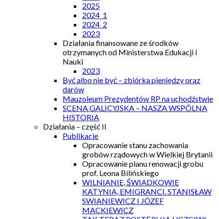
2025
2024_1
2024_2
2023
Działania finansowane ze środków
otrzymanych od Ministerstwa Edukacji i
Nauki
2023
Być albo nie być – zbiórka pieniędzy oraz
darów
Mauzoleum Prezydentów RP na uchodźstwie
SCENA GALICYJSKA – NASZA WSPÓLNA
HISTORIA
Działania – część II
Publikacje
Opracowanie stanu zachowania
grobów rządowych w Wielkiej Brytanii
Opracowanie planu renowacji grobu
prof. Leona Bilińskiego
WILNIANIE, ŚWIADKOWIE
KATYNIA, EMIGRANCI. STANISŁAW
SWIANIEWICZ I JÓZEF
MACKIEWICZ