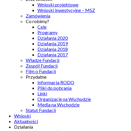
Wnioski projektowe
Wnioski inwestycyjne – MSZ
Zamówienia
Co robimy?
Cele
Programy
Działania 2020
Działania 2019
Działania 2018
Działania 2017
Władze Fundacji
Zespół Fundacji
Film o Fundacji
Przydatne
Informacja RODO
Pliki do pobrania
Linki
Organizacje na Wschodzie
Media na Wschodzie
Statut Fundacji
Wnioski
Aktualności
Działania