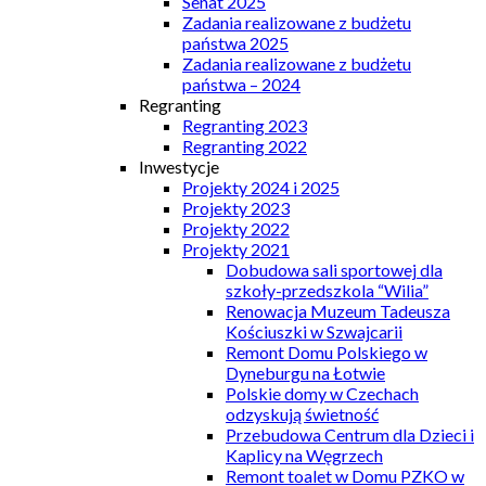
Senat 2025
Zadania realizowane z budżetu
państwa 2025
Zadania realizowane z budżetu
państwa – 2024
Regranting
Regranting 2023
Regranting 2022
Inwestycje
Projekty 2024 i 2025
Projekty 2023
Projekty 2022
Projekty 2021
Dobudowa sali sportowej dla
szkoły-przedszkola “Wilia”
Renowacja Muzeum Tadeusza
Kościuszki w Szwajcarii
Remont Domu Polskiego w
Dyneburgu na Łotwie
Polskie domy w Czechach
odzyskują świetność
Przebudowa Centrum dla Dzieci i
Kaplicy na Węgrzech
Remont toalet w Domu PZKO w