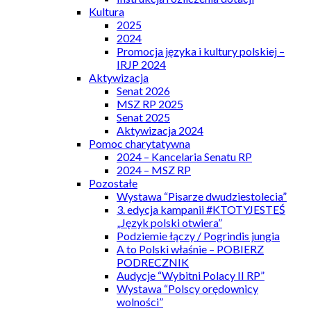
Kultura
2025
2024
Promocja języka i kultury polskiej –
IRJP 2024
Aktywizacja
Senat 2026
MSZ RP 2025
Senat 2025
Aktywizacja 2024
Pomoc charytatywna
2024 – Kancelaria Senatu RP
2024 – MSZ RP
Pozostałe
Wystawa “Pisarze dwudziestolecia”
3. edycja kampanii #KTOTYJESTEŚ
„Język polski otwiera”
Podziemie łączy / Pogrindis jungia
A to Polski właśnie – POBIERZ
PODRECZNIK
Audycje “Wybitni Polacy II RP”
Wystawa “Polscy orędownicy
wolności”