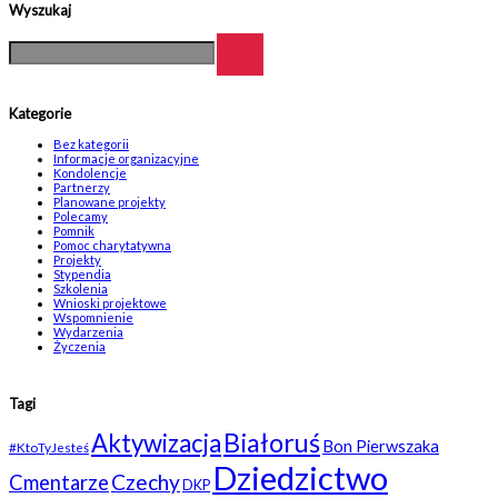
Wyszukaj
Kategorie
Bez kategorii
Informacje organizacyjne
Kondolencje
Partnerzy
Planowane projekty
Polecamy
Pomnik
Pomoc charytatywna
Projekty
Stypendia
Szkolenia
Wnioski projektowe
Wspomnienie
Wydarzenia
Życzenia
Tagi
Białoruś
Aktywizacja
Bon Pierwszaka
#KtoTyJesteś
Dziedzictwo
Czechy
Cmentarze
DKP