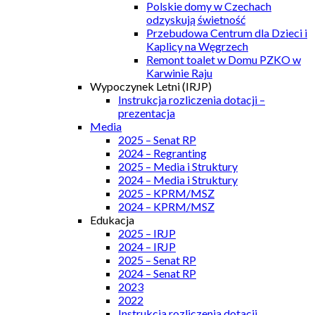
Polskie domy w Czechach
odzyskują świetność
Przebudowa Centrum dla Dzieci i
Kaplicy na Węgrzech
Remont toalet w Domu PZKO w
Karwinie Raju
Wypoczynek Letni (IRJP)
Instrukcja rozliczenia dotacji –
prezentacja
Media
2025 – Senat RP
2024 – Regranting
2025 – Media i Struktury
2024 – Media i Struktury
2025 – KPRM/MSZ
2024 – KPRM/MSZ
Edukacja
2025 – IRJP
2024 – IRJP
2025 – Senat RP
2024 – Senat RP
2023
2022
Instrukcja rozliczenia dotacji