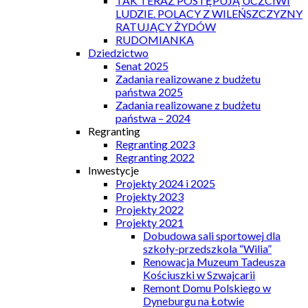
TAK TERAZ POSTĘPUJĄ UCZCIWI
LUDZIE. POLACY Z WILEŃSZCZYZNY
RATUJĄCY ŻYDÓW
RUDOMIANKA
Dziedzictwo
Senat 2025
Zadania realizowane z budżetu
państwa 2025
Zadania realizowane z budżetu
państwa – 2024
Regranting
Regranting 2023
Regranting 2022
Inwestycje
Projekty 2024 i 2025
Projekty 2023
Projekty 2022
Projekty 2021
Dobudowa sali sportowej dla
szkoły-przedszkola “Wilia”
Renowacja Muzeum Tadeusza
Kościuszki w Szwajcarii
Remont Domu Polskiego w
Dyneburgu na Łotwie