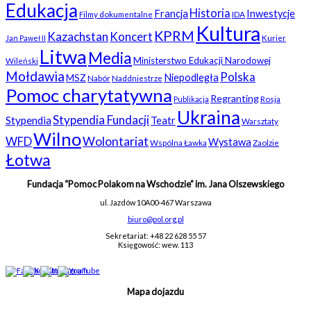
Edukacja
Historia
Francja
Inwestycje
Filmy dokumentalne
IDA
Kultura
KPRM
Kazachstan
Koncert
Kurier
Jan Paweł II
Litwa
Media
Ministerstwo Edukacji Narodowej
Wileński
Mołdawia
Polska
Niepodległa
MSZ
Nabór
Naddniestrze
Pomoc charytatywna
Regranting
Rosja
Publikacja
Ukraina
Stypendia Fundacji
Stypendia
Teatr
Warsztaty
Wilno
WFD
Wolontariat
Wystawa
Wspólna Ławka
Zaolzie
Łotwa
Fundacja “Pomoc Polakom na Wschodzie” im. Jana Olszewskiego
ul. Jazdów 10A
00-467 Warszawa
biuro@pol.org.pl
Sekretariat: +48 22 628 55 57
Księgowość: wew. 113
Mapa dojazdu