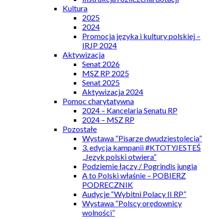
Kultura
2025
2024
Promocja języka i kultury polskiej –
IRJP 2024
Aktywizacja
Senat 2026
MSZ RP 2025
Senat 2025
Aktywizacja 2024
Pomoc charytatywna
2024 – Kancelaria Senatu RP
2024 – MSZ RP
Pozostałe
Wystawa “Pisarze dwudziestolecia”
3. edycja kampanii #KTOTYJESTEŚ
„Język polski otwiera”
Podziemie łączy / Pogrindis jungia
A to Polski właśnie – POBIERZ
PODRECZNIK
Audycje “Wybitni Polacy II RP”
Wystawa “Polscy orędownicy
wolności”