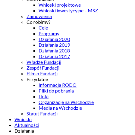
Wnioski projektowe
Wnioski inwestycyjne – MSZ
Zamówienia
Co robimy?
Cele
Programy
Działania 2020
Działania 2019
Działania 2018
Działania 2017
Władze Fundacji
Zespół Fundacji
Film o Fundacji
Przydatne
Informacja RODO
Pliki do pobrania
Linki
Organizacje na Wschodzie
Media na Wschodzie
Statut Fundacji
Wnioski
Aktualności
Działania