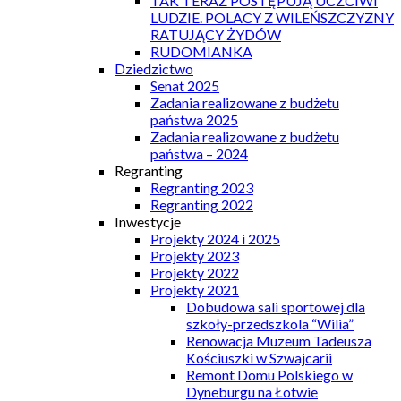
TAK TERAZ POSTĘPUJĄ UCZCIWI
LUDZIE. POLACY Z WILEŃSZCZYZNY
RATUJĄCY ŻYDÓW
RUDOMIANKA
Dziedzictwo
Senat 2025
Zadania realizowane z budżetu
państwa 2025
Zadania realizowane z budżetu
państwa – 2024
Regranting
Regranting 2023
Regranting 2022
Inwestycje
Projekty 2024 i 2025
Projekty 2023
Projekty 2022
Projekty 2021
Dobudowa sali sportowej dla
szkoły-przedszkola “Wilia”
Renowacja Muzeum Tadeusza
Kościuszki w Szwajcarii
Remont Domu Polskiego w
Dyneburgu na Łotwie