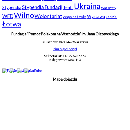
Ukraina
Stypendia Fundacji
Stypendia
Teatr
Warsztaty
Wilno
WFD
Wolontariat
Wystawa
Wspólna Ławka
Zaolzie
Łotwa
Fundacja “Pomoc Polakom na Wschodzie” im. Jana Olszewskiego
ul. Jazdów 10A
00-467 Warszawa
biuro@pol.org.pl
Sekretariat: +48 22 628 55 57
Księgowość: wew. 113
Mapa dojazdu