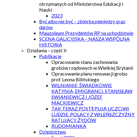
otrzymanych od Ministerstwa Edukacji i
Nauki
2023
Być albo nie być – zbiórka pieniędzy oraz
darów
Mauzoleum Prezydentów RP na uchodźstwie
SCENA GALICYJSKA – NASZA WSPÓLNA
HISTORIA
Działania – część II
Publikacje
Opracowanie stanu zachowania
grobów rządowych w Wielkiej Brytanii
Opracowanie planu renowacji grobu
prof. Leona Bilińskiego
WILNIANIE, ŚWIADKOWIE
KATYNIA, EMIGRANCI. STANISŁAW
SWIANIEWICZ I JÓZEF
MACKIEWICZ
TAK TERAZ POSTĘPUJĄ UCZCIWI
LUDZIE. POLACY Z WILEŃSZCZYZNY
RATUJĄCY ŻYDÓW
RUDOMIANKA
Dziedzictwo