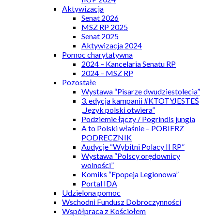
Aktywizacja
Senat 2026
MSZ RP 2025
Senat 2025
Aktywizacja 2024
Pomoc charytatywna
2024 – Kancelaria Senatu RP
2024 – MSZ RP
Pozostałe
Wystawa “Pisarze dwudziestolecia”
3. edycja kampanii #KTOTYJESTEŚ
„Język polski otwiera”
Podziemie łączy / Pogrindis jungia
A to Polski właśnie – POBIERZ
PODRECZNIK
Audycje “Wybitni Polacy II RP”
Wystawa “Polscy orędownicy
wolności”
Komiks “Epopeja Legionowa”
Portal IDA
Udzielona pomoc
Wschodni Fundusz Dobroczynności
Współpraca z Kościołem