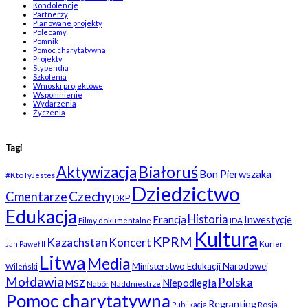
Kondolencje
Partnerzy
Planowane projekty
Polecamy
Pomnik
Pomoc charytatywna
Projekty
Stypendia
Szkolenia
Wnioski projektowe
Wspomnienie
Wydarzenia
Życzenia
Tagi
Białoruś
Aktywizacja
Bon Pierwszaka
#KtoTyJesteś
Dziedzictwo
Czechy
Cmentarze
DKP
Edukacja
Historia
Francja
Inwestycje
Filmy dokumentalne
IDA
Kultura
KPRM
Kazachstan
Koncert
Kurier
Jan Paweł II
Litwa
Media
Ministerstwo Edukacji Narodowej
Wileński
Mołdawia
Polska
Niepodległa
MSZ
Nabór
Naddniestrze
Pomoc charytatywna
Regranting
Rosja
Publikacja