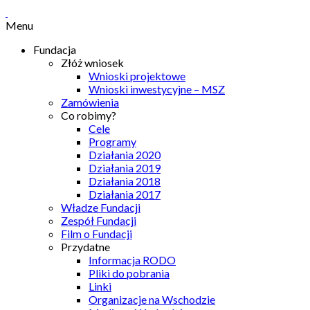
Menu
Fundacja
Złóż wniosek
Wnioski projektowe
Wnioski inwestycyjne – MSZ
Zamówienia
Co robimy?
Cele
Programy
Działania 2020
Działania 2019
Działania 2018
Działania 2017
Władze Fundacji
Zespół Fundacji
Film o Fundacji
Przydatne
Informacja RODO
Pliki do pobrania
Linki
Organizacje na Wschodzie