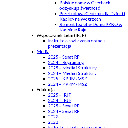
Polskie domy w Czechach
odzyskują świetność
Przebudowa Centrum dla Dzieci i
Kaplicy na Węgrzech
Remont toalet w Domu PZKO w
Karwinie Raju
Wypoczynek Letni (IRJP)
Instrukcja rozliczenia dotacji –
prezentacja
Media
2025 – Senat RP
2024 – Regranting
2025 – Media i Struktury
2024 – Media i Struktury
2025 – KPRM/MSZ
2024 – KPRM/MSZ
Edukacja
2025 – IRJP
2024 – IRJP
2025 – Senat RP
2024 – Senat RP
2023
2022
Instrukcja rozliczenia dotacji