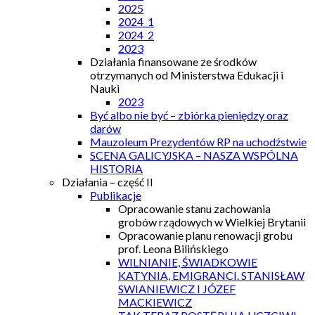
2025
2024_1
2024_2
2023
Działania finansowane ze środków
otrzymanych od Ministerstwa Edukacji i
Nauki
2023
Być albo nie być – zbiórka pieniędzy oraz
darów
Mauzoleum Prezydentów RP na uchodźstwie
SCENA GALICYJSKA – NASZA WSPÓLNA
HISTORIA
Działania – część II
Publikacje
Opracowanie stanu zachowania
grobów rządowych w Wielkiej Brytanii
Opracowanie planu renowacji grobu
prof. Leona Bilińskiego
WILNIANIE, ŚWIADKOWIE
KATYNIA, EMIGRANCI. STANISŁAW
SWIANIEWICZ I JÓZEF
MACKIEWICZ