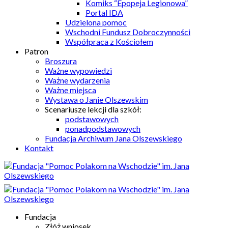
Komiks “Epopeja Legionowa”
Portal IDA
Udzielona pomoc
Wschodni Fundusz Dobroczynności
Współpraca z Kościołem
Patron
Broszura
Ważne wypowiedzi
Ważne wydarzenia
Ważne miejsca
Wystawa o Janie Olszewskim
Scenariusze lekcji dla szkół:
podstawowych
ponadpodstawowych
Fundacja Archiwum Jana Olszewskiego
Kontakt
Fundacja
Złóż wniosek