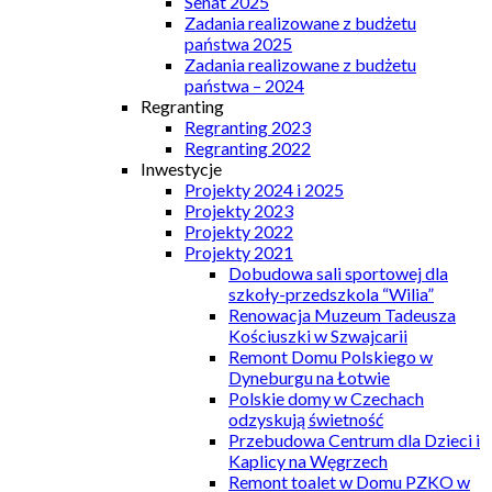
Senat 2025
Zadania realizowane z budżetu
państwa 2025
Zadania realizowane z budżetu
państwa – 2024
Regranting
Regranting 2023
Regranting 2022
Inwestycje
Projekty 2024 i 2025
Projekty 2023
Projekty 2022
Projekty 2021
Dobudowa sali sportowej dla
szkoły-przedszkola “Wilia”
Renowacja Muzeum Tadeusza
Kościuszki w Szwajcarii
Remont Domu Polskiego w
Dyneburgu na Łotwie
Polskie domy w Czechach
odzyskują świetność
Przebudowa Centrum dla Dzieci i
Kaplicy na Węgrzech
Remont toalet w Domu PZKO w