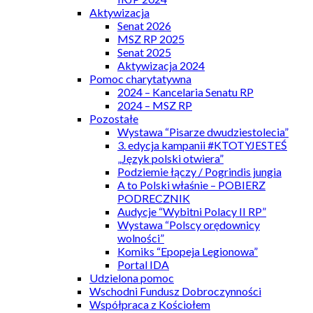
Aktywizacja
Senat 2026
MSZ RP 2025
Senat 2025
Aktywizacja 2024
Pomoc charytatywna
2024 – Kancelaria Senatu RP
2024 – MSZ RP
Pozostałe
Wystawa “Pisarze dwudziestolecia”
3. edycja kampanii #KTOTYJESTEŚ
„Język polski otwiera”
Podziemie łączy / Pogrindis jungia
A to Polski właśnie – POBIERZ
PODRECZNIK
Audycje “Wybitni Polacy II RP”
Wystawa “Polscy orędownicy
wolności”
Komiks “Epopeja Legionowa”
Portal IDA
Udzielona pomoc
Wschodni Fundusz Dobroczynności
Współpraca z Kościołem