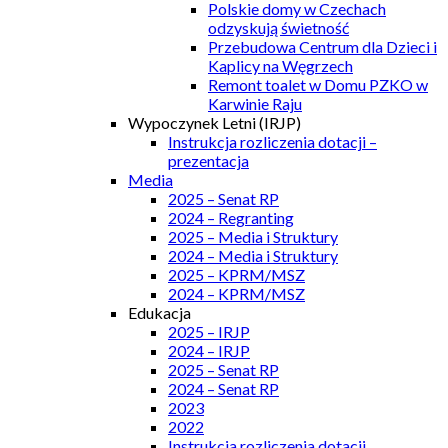
Polskie domy w Czechach
odzyskują świetność
Przebudowa Centrum dla Dzieci i
Kaplicy na Węgrzech
Remont toalet w Domu PZKO w
Karwinie Raju
Wypoczynek Letni (IRJP)
Instrukcja rozliczenia dotacji –
prezentacja
Media
2025 – Senat RP
2024 – Regranting
2025 – Media i Struktury
2024 – Media i Struktury
2025 – KPRM/MSZ
2024 – KPRM/MSZ
Edukacja
2025 – IRJP
2024 – IRJP
2025 – Senat RP
2024 – Senat RP
2023
2022
Instrukcja rozliczenia dotacji