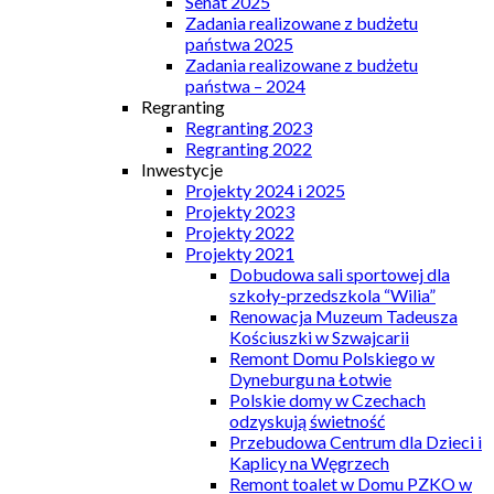
Senat 2025
Zadania realizowane z budżetu
państwa 2025
Zadania realizowane z budżetu
państwa – 2024
Regranting
Regranting 2023
Regranting 2022
Inwestycje
Projekty 2024 i 2025
Projekty 2023
Projekty 2022
Projekty 2021
Dobudowa sali sportowej dla
szkoły-przedszkola “Wilia”
Renowacja Muzeum Tadeusza
Kościuszki w Szwajcarii
Remont Domu Polskiego w
Dyneburgu na Łotwie
Polskie domy w Czechach
odzyskują świetność
Przebudowa Centrum dla Dzieci i
Kaplicy na Węgrzech
Remont toalet w Domu PZKO w