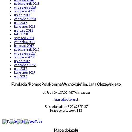
październik 2018
wrzesień 2018
sierpień 2018
lipiec 2018
czerwiec 2018
maj 2018
kwiecień 2018
marzec 2018
luty 2018
styczeń 2018
grudzień 2017
listopad 2017
październik 2017
wrzesień 2017
sierpień 2017
lipiec 2017
czerwiec 2017
maj 2017
kwiecień 2017
maj 2016
Fundacja “Pomoc Polakom na Wschodzie” im. Jana Olszewskiego
ul. Jazdów 10A
00-467 Warszawa
biuro@pol.org.pl
Sekretariat: +48 22 628 55 57
Księgowość: wew. 113
Mapa dojazdu