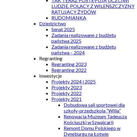
TAK TERAZ POSTĘPUJĄ UCZCIWI
LUDZIE. POLACY Z WILEŃSZCZYZNY
RATUJĄCY ŻYDÓW
RUDOMIANKA
Dziedzictwo
Senat 2025
Zadania realizowane z budżetu
państwa 2025
Zadania realizowane z budżetu
państwa – 2024
Regranting
Regranting 2023
Regranting 2022
Inwestycje
Projekty 2024 i 2025
Projekty 2023
Projekty 2022
Projekty 2021
Dobudowa sali sportowej dla
szkoły-przedszkola “Wilia”
Renowacja Muzeum Tadeusza
Kościuszki w Szwajcarii
Remont Domu Polskiego w
Dyneburgu na Łotwie