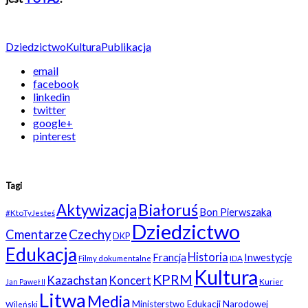
Dziedzictwo
Kultura
Publikacja
email
facebook
linkedin
twitter
google+
pinterest
Tagi
Białoruś
Aktywizacja
Bon Pierwszaka
#KtoTyJesteś
Dziedzictwo
Czechy
Cmentarze
DKP
Edukacja
Historia
Francja
Inwestycje
Filmy dokumentalne
IDA
Kultura
KPRM
Kazachstan
Koncert
Kurier
Jan Paweł II
Litwa
Media
Ministerstwo Edukacji Narodowej
Wileński