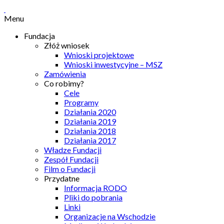
Menu
Fundacja
Złóż wniosek
Wnioski projektowe
Wnioski inwestycyjne – MSZ
Zamówienia
Co robimy?
Cele
Programy
Działania 2020
Działania 2019
Działania 2018
Działania 2017
Władze Fundacji
Zespół Fundacji
Film o Fundacji
Przydatne
Informacja RODO
Pliki do pobrania
Linki
Organizacje na Wschodzie