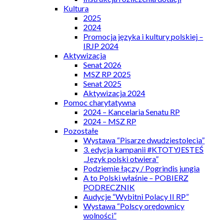
Kultura
2025
2024
Promocja języka i kultury polskiej –
IRJP 2024
Aktywizacja
Senat 2026
MSZ RP 2025
Senat 2025
Aktywizacja 2024
Pomoc charytatywna
2024 – Kancelaria Senatu RP
2024 – MSZ RP
Pozostałe
Wystawa “Pisarze dwudziestolecia”
3. edycja kampanii #KTOTYJESTEŚ
„Język polski otwiera”
Podziemie łączy / Pogrindis jungia
A to Polski właśnie – POBIERZ
PODRECZNIK
Audycje “Wybitni Polacy II RP”
Wystawa “Polscy orędownicy
wolności”