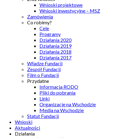
Wnioski projektowe
Wnioski inwestycyjne – MSZ
Zamówienia
Co robimy?
Cele
Programy
Działania 2020
Działania 2019
Działania 2018
Działania 2017
Władze Fundacji
Zespół Fundacji
Film o Fundacji
Przydatne
Informacja RODO
Pliki do pobrania
Linki
Organizacje na Wschodzie
Media na Wschodzie
Statut Fundacji
Wnioski
Aktualności
Działania