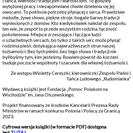
i tańca, wierności tradycjom i wartościom. To godziny
wytężonej pracy i niezapomniane chwile dzielenia się jej
owocami. To pokłosie potrzeby płynącej z serca. Prawdziwe
melodie, żywe słowo, piękne stroje, bogate barwy tradycji
wyniesionych z domów. Kto kiedykolwiek należał do zespołu,
ten wie, że zespół to przede wszystkim rodzina, łączność
pokoleniowa. Miejsce zrzeszające i łączące ludzi
o szlachetnych sercach, bo tylko z takich serc może płynąć
rodzima pieśń, dotykająca najwrażliwszych strun naszej
tożsamości. Bez tych pieśni, bez tego słowa i tradycji nie
bylibyśmy tym, kim jesteśmy. Bowiem powrót do korzeni
buduje poczucie wspólnoty i szacunek dla własnej tożsamości.
Ze wstępu Wioletty Cereszki, kierowniczki Zespołu Pieśni i
Tańca Ludowego „Rudomianka”
Wydawcą książki jest Fundacja „Pomoc Polakom na
Wschodzie” im. Jana Olszewskiego.
Projekt fi­nansowany ze środków Kancelarii Prezesa Rady
Ministrów w ramach konkursu Polonia i Polacy za Granicą
2023.
Cyfrowa wersja książki (w formacie PDF) dostępna
jest
TUTAJ
.