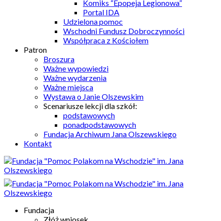
Komiks “Epopeja Legionowa”
Portal IDA
Udzielona pomoc
Wschodni Fundusz Dobroczynności
Współpraca z Kościołem
Patron
Broszura
Ważne wypowiedzi
Ważne wydarzenia
Ważne miejsca
Wystawa o Janie Olszewskim
Scenariusze lekcji dla szkół:
podstawowych
ponadpodstawowych
Fundacja Archiwum Jana Olszewskiego
Kontakt
Fundacja
Złóż wniosek