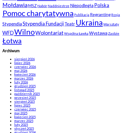
Mołdawia
Polska
Niepodległa
MSZ
Nabór
Naddniestrze
Pomoc charytatywna
Regranting
Rosja
Publikacja
Ukraina
Stypendia Fundacji
Stypendia
Teatr
Warsztaty
Wilno
WFD
Wolontariat
Wystawa
Wspólna Ławka
Zaolzie
Łotwa
Archiwum
sierpień 2026
lipiec 2026
czerwiec 2026
maj 2026
kwiecień 2026
marzec 2026
luty 2026
grudzień 2025
listopad 2025
październik 2025
wrzesień 2025
sierpień 2025
lipiec 2025
czerwiec 2025
maj 2025
kwiecień 2025
marzec 2025
luty 2025
styczeń 2025
grudzień 2024