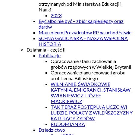
otrzymanych od Ministerstwa Edukacji i
Nauki
2023
Być albo nie być – zbiórka pieniędzy oraz
darów
Mauzoleum Prezydentów RP na uchodźstwie
SCENA GALICYJSKA – NASZA WSPÓLNA
HISTORIA
Działania – część II
Publikacje
Opracowanie stanu zachowania
grobów rządowych w Wielkiej Brytanii
Opracowanie planu renowacji grobu
prof. Leona Bilińskiego
WILNIANIE, ŚWIADKOWIE
KATYNIA, EMIGRANCI. STANISŁAW
SWIANIEWICZ I JÓZEF
MACKIEWICZ
TAK TERAZ POSTĘPUJĄ UCZCIWI
LUDZIE. POLACY Z WILEŃSZCZYZNY
RATUJĄCY ŻYDÓW
RUDOMIANKA
Dziedzictwo