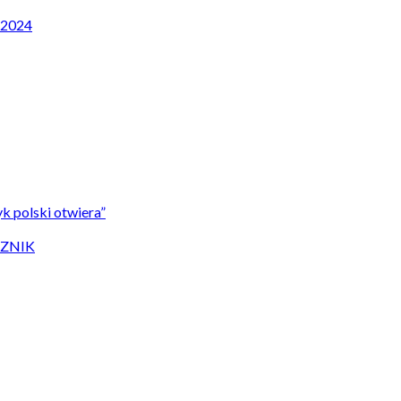
P 2024
k polski otwiera”
CZNIK