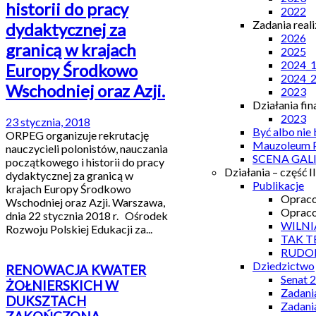
historii do pracy
2022
Zadania real
dydaktycznej za
2026
granicą w krajach
2025
2024_
Europy Środkowo
2024_
Wschodniej oraz Azji.
2023
Działania fi
2023
23 stycznia, 2018
Być albo nie
ORPEG organizuje rekrutację
Mauzoleum P
nauczycieli polonistów, nauczania
SCENA GAL
początkowego i historii do pracy
Działania – część II
dydaktycznej za granicą w
Publikacje
krajach Europy Środkowo
Opraco
Wschodniej oraz Azji. Warszawa,
Opraco
dnia 22 stycznia 2018 r. Ośrodek
WILNI
Rozwoju Polskiej Edukacji za...
TAK T
RUDO
Dziedzictwo
RENOWACJA KWATER
Senat 
ŻOŁNIERSKICH W
Zadani
DUKSZTACH
Zadani