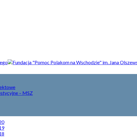
jektowe
estycyjne – MSZ
20
19
18