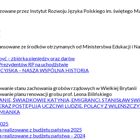
izowane przez Instytut Rozwoju Języka Polskiego im. świętego M
1
2
nansowane ze środków otrzymanych od Ministerstwa Edukacji i N
 być – zbiórka pieniędzy oraz darów
rezydentów RP na uchodźstwie
ICYJSKA – NASZA WSPÓLNA HISTORIA
wanie stanu zachowania grobów rządowych w Wielkiej Brytanii
wanie planu renowacji grobu prof. Leona Bilińskiego
ANIE, ŚWIADKOWIE KATYNIA, EMIGRANCI. STANISŁAW SW
ERAZ POSTĘPUJĄ UCZCIWI LUDZIE. POLACY Z WILEŃSZC
MIANKA
2025
a realizowane z budżetu państwa 2025
a realizowane z budżetu państwa – 2024