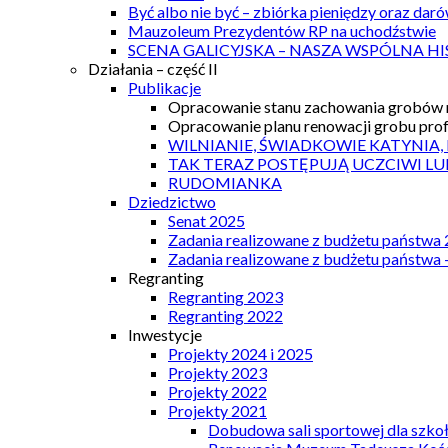
Być albo nie być – zbiórka pieniędzy oraz dar
Mauzoleum Prezydentów RP na uchodźstwie
SCENA GALICYJSKA – NASZA WSPÓLNA HI
Działania – część II
Publikacje
Opracowanie stanu zachowania grobów r
Opracowanie planu renowacji grobu prof.
WILNIANIE, ŚWIADKOWIE KATYNIA,
TAK TERAZ POSTĘPUJĄ UCZCIWI LU
RUDOMIANKA
Dziedzictwo
Senat 2025
Zadania realizowane z budżetu państwa
Zadania realizowane z budżetu państwa 
Regranting
Regranting 2023
Regranting 2022
Inwestycje
Projekty 2024 i 2025
Projekty 2023
Projekty 2022
Projekty 2021
Dobudowa sali sportowej dla szkoł