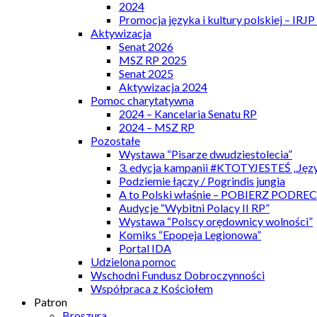
2024
Promocja języka i kultury polskiej – IRJ
Aktywizacja
Senat 2026
MSZ RP 2025
Senat 2025
Aktywizacja 2024
Pomoc charytatywna
2024 – Kancelaria Senatu RP
2024 – MSZ RP
Pozostałe
Wystawa “Pisarze dwudziestolecia”
3. edycja kampanii #KTOTYJESTEŚ „Języ
Podziemie łączy / Pogrindis jungia
A to Polski właśnie – POBIERZ PODRE
Audycje “Wybitni Polacy II RP”
Wystawa “Polscy orędownicy wolności”
Komiks “Epopeja Legionowa”
Portal IDA
Udzielona pomoc
Wschodni Fundusz Dobroczynności
Współpraca z Kościołem
Patron
Broszura