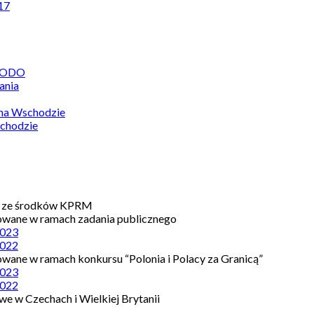
17
 RODO
ania
 na Wschodzie
chodzie
e ze środków KPRM
owane w ramach zadania publicznego
023
022
owane w ramach konkursu “Polonia i Polacy za Granicą”
023
022
e w Czechach i Wielkiej Brytanii