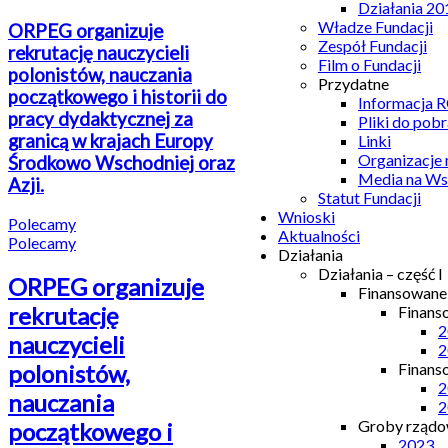
Działania 20
Władze Fundacji
ORPEG organizuje
Zespół Fundacji
rekrutację nauczycieli
Film o Fundacji
polonistów, nauczania
Przydatne
początkowego i historii do
Informacja
pracy dydaktycznej za
Pliki do pobr
granicą w krajach Europy
Linki
Organizacje
Środkowo Wschodniej oraz
Media na Ws
Azji.
Statut Fundacji
Wnioski
Polecamy
Aktualności
Polecamy
Działania
Działania – część I
ORPEG organizuje
Finansowan
rekrutację
Finans
2
nauczycieli
2
Finans
polonistów,
2
nauczania
2
Groby rządow
początkowego i
2023