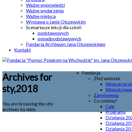
Ważne wypowiedzi
Ważne wydarzenia
Ważne miejsca
Wystawa o Janie Olszewskim
Scenariusze lekcji dla szkół:
podstawowych
ponadpodstawowych
Fundacja Archiwum Jana Olszewskiego
Kontakt
Fundacja
Archives for
Złóż wniosek
Wnioski pro
sty,2018
Wnioski inw
Zamówienia
Co robimy?
You are browsing the site
Cele
archives by date.
Programy
Działania 20
Działania 20
Działania 20