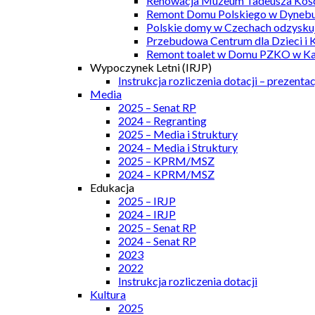
Renowacja Muzeum Tadeusza Kości
Remont Domu Polskiego w Dynebu
Polskie domy w Czechach odzyskuj
Przebudowa Centrum dla Dzieci i 
Remont toalet w Domu PZKO w Kar
Wypoczynek Letni (IRJP)
Instrukcja rozliczenia dotacji – prezentac
Media
2025 – Senat RP
2024 – Regranting
2025 – Media i Struktury
2024 – Media i Struktury
2025 – KPRM/MSZ
2024 – KPRM/MSZ
Edukacja
2025 – IRJP
2024 – IRJP
2025 – Senat RP
2024 – Senat RP
2023
2022
Instrukcja rozliczenia dotacji
Kultura
2025