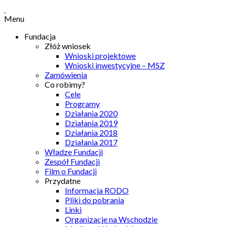
Menu
Fundacja
Złóż wniosek
Wnioski projektowe
Wnioski inwestycyjne – MSZ
Zamówienia
Co robimy?
Cele
Programy
Działania 2020
Działania 2019
Działania 2018
Działania 2017
Władze Fundacji
Zespół Fundacji
Film o Fundacji
Przydatne
Informacja RODO
Pliki do pobrania
Linki
Organizacje na Wschodzie