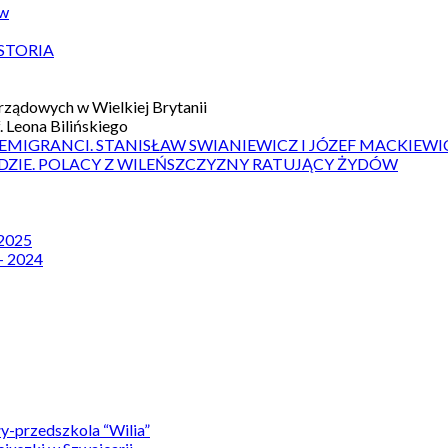
ów
STORIA
ządowych w Wielkiej Brytanii
 Leona Bilińskiego
 EMIGRANCI. STANISŁAW SWIANIEWICZ I JÓZEF MACKIEWI
DZIE. POLACY Z WILEŃSZCZYZNY RATUJĄCY ŻYDÓW
 2025
– 2024
y-przedszkola “Wilia”