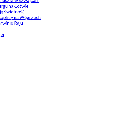
uszki w Szwajcarii
rgu na Łotwie
ą świetność
Kaplicy na Węgrzech
winie Raju
ja