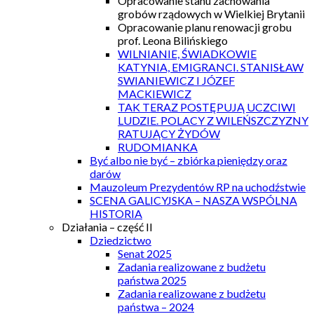
Opracowanie stanu zachowania
grobów rządowych w Wielkiej Brytanii
Opracowanie planu renowacji grobu
prof. Leona Bilińskiego
WILNIANIE, ŚWIADKOWIE
KATYNIA, EMIGRANCI. STANISŁAW
SWIANIEWICZ I JÓZEF
MACKIEWICZ
TAK TERAZ POSTĘPUJĄ UCZCIWI
LUDZIE. POLACY Z WILEŃSZCZYZNY
RATUJĄCY ŻYDÓW
RUDOMIANKA
Być albo nie być – zbiórka pieniędzy oraz
darów
Mauzoleum Prezydentów RP na uchodźstwie
SCENA GALICYJSKA – NASZA WSPÓLNA
HISTORIA
Działania – część II
Dziedzictwo
Senat 2025
Zadania realizowane z budżetu
państwa 2025
Zadania realizowane z budżetu
państwa – 2024