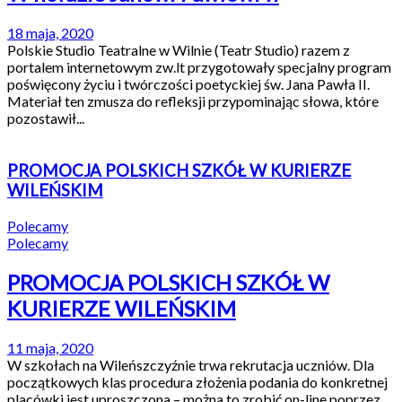
18 maja, 2020
Polskie Studio Teatralne w Wilnie (Teatr Studio) razem z
portalem internetowym zw.lt przygotowały specjalny program
poświęcony życiu i twórczości poetyckiej św. Jana Pawła II.
Materiał ten zmusza do refleksji przypominając słowa, które
pozostawił...
PROMOCJA POLSKICH SZKÓŁ W KURIERZE
WILEŃSKIM
Polecamy
Polecamy
PROMOCJA POLSKICH SZKÓŁ W
KURIERZE WILEŃSKIM
11 maja, 2020
W szkołach na Wileńszczyźnie trwa rekrutacja uczniów. Dla
początkowych klas procedura złożenia podania do konkretnej
placówki jest uproszczona – można to zrobić on-line poprzez