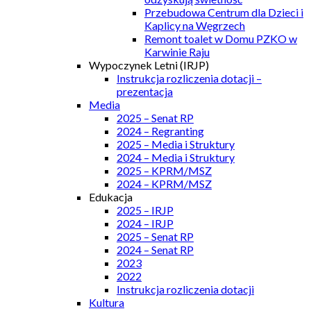
Przebudowa Centrum dla Dzieci i
Kaplicy na Węgrzech
Remont toalet w Domu PZKO w
Karwinie Raju
Wypoczynek Letni (IRJP)
Instrukcja rozliczenia dotacji –
prezentacja
Media
2025 – Senat RP
2024 – Regranting
2025 – Media i Struktury
2024 – Media i Struktury
2025 – KPRM/MSZ
2024 – KPRM/MSZ
Edukacja
2025 – IRJP
2024 – IRJP
2025 – Senat RP
2024 – Senat RP
2023
2022
Instrukcja rozliczenia dotacji
Kultura