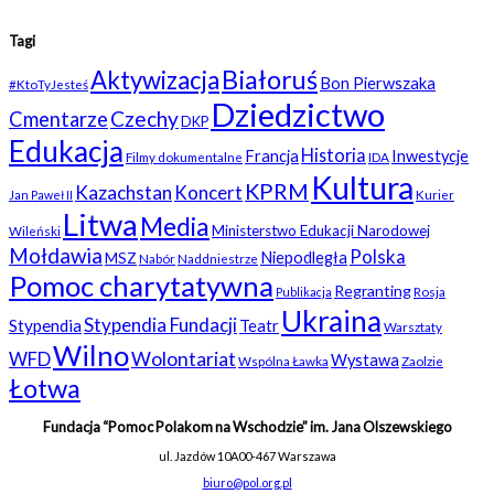
Tagi
Białoruś
Aktywizacja
Bon Pierwszaka
#KtoTyJesteś
Dziedzictwo
Czechy
Cmentarze
DKP
Edukacja
Historia
Francja
Inwestycje
Filmy dokumentalne
IDA
Kultura
KPRM
Kazachstan
Koncert
Kurier
Jan Paweł II
Litwa
Media
Ministerstwo Edukacji Narodowej
Wileński
Mołdawia
Polska
Niepodległa
MSZ
Nabór
Naddniestrze
Pomoc charytatywna
Regranting
Rosja
Publikacja
Ukraina
Stypendia Fundacji
Stypendia
Teatr
Warsztaty
Wilno
WFD
Wolontariat
Wystawa
Wspólna Ławka
Zaolzie
Łotwa
Fundacja “Pomoc Polakom na Wschodzie” im. Jana Olszewskiego
ul. Jazdów 10A
00-467 Warszawa
biuro@pol.org.pl