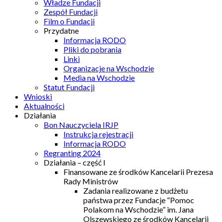
Władze Fundacji
Zespół Fundacji
Film o Fundacji
Przydatne
Informacja RODO
Pliki do pobrania
Linki
Organizacje na Wschodzie
Media na Wschodzie
Statut Fundacji
Wnioski
Aktualności
Działania
Bon Nauczyciela IRJP
Instrukcja rejestracji
Informacja RODO
Regranting 2024
Działania – część I
Finansowane ze środków Kancelarii Prezesa
Rady Ministrów
Zadania realizowane z budżetu
państwa przez Fundacje “Pomoc
Polakom na Wschodzie” im. Jana
Olszewskiego ze środków Kancelarii