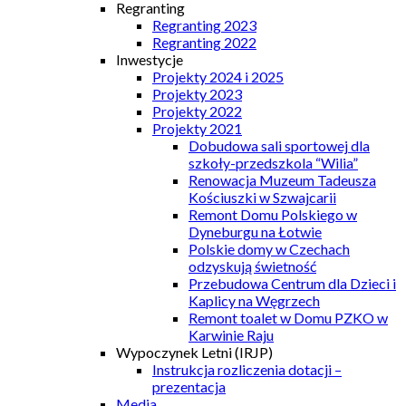
Regranting
Regranting 2023
Regranting 2022
Inwestycje
Projekty 2024 i 2025
Projekty 2023
Projekty 2022
Projekty 2021
Dobudowa sali sportowej dla
szkoły-przedszkola “Wilia”
Renowacja Muzeum Tadeusza
Kościuszki w Szwajcarii
Remont Domu Polskiego w
Dyneburgu na Łotwie
Polskie domy w Czechach
odzyskują świetność
Przebudowa Centrum dla Dzieci i
Kaplicy na Węgrzech
Remont toalet w Domu PZKO w
Karwinie Raju
Wypoczynek Letni (IRJP)
Instrukcja rozliczenia dotacji –
prezentacja
Media