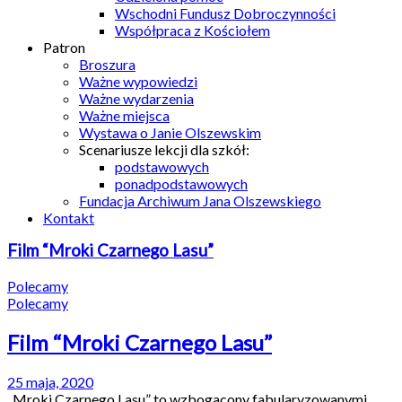
Wschodni Fundusz Dobroczynności
Współpraca z Kościołem
Patron
Broszura
Ważne wypowiedzi
Ważne wydarzenia
Ważne miejsca
Wystawa o Janie Olszewskim
Scenariusze lekcji dla szkół:
podstawowych
ponadpodstawowych
Fundacja Archiwum Jana Olszewskiego
Kontakt
Film “Mroki Czarnego Lasu”
Polecamy
Polecamy
Film “Mroki Czarnego Lasu”
25 maja, 2020
„Mroki Czarnego Lasu” to wzbogacony fabularyzowanymi