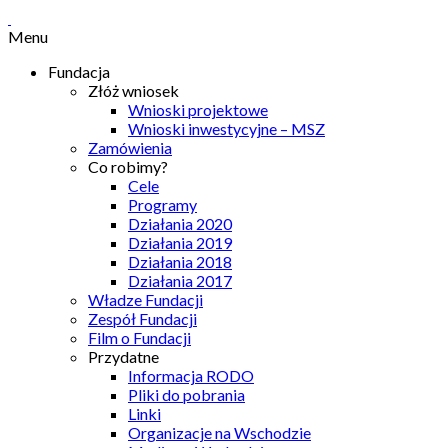
Menu
Fundacja
Złóż wniosek
Wnioski projektowe
Wnioski inwestycyjne – MSZ
Zamówienia
Co robimy?
Cele
Programy
Działania 2020
Działania 2019
Działania 2018
Działania 2017
Władze Fundacji
Zespół Fundacji
Film o Fundacji
Przydatne
Informacja RODO
Pliki do pobrania
Linki
Organizacje na Wschodzie