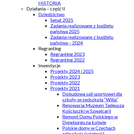
HISTORIA
Działania – część II
Dziedzictwo
Senat 2025
Zadania realizowane z budżetu
państwa 2025
Zadania realizowane z budżetu
państwa – 2024
Regranting
Regranting 2023
Regranting 2022
Inwestycje
Projekty 2024 i 2025
Projekty 2023
Projekty 2022
Projekty 2021
Dobudowa sali sportowej dla
szkoły-przedszkola “Wilia”
Renowacja Muzeum Tadeusza
Kościuszki w Szwajcarii
Remont Domu Polskiego w
Dyneburgu na Łotwie
Polskie domy w Czechach
odzyskują świetność