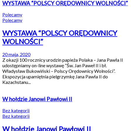
WYSTAWA “POLSCY ORĘDOWNICY WOLNOŚCI”
Polecamy
Polecamy
WYSTAWA “POLSCY ORĘDOWNICY
WOLNOŚCI”
20 maja, 2020
Z okazji 100 rocznicy urodzin papieża Polaka – Jana Pawła II
udostępniamy on-line wystawę “Św. Jan Paweł II i bł.
Władysław Bukowiński – Polscy Orędownicy Wolności”.
Ekspozycja upamiętnia pielgrzymkę Jana Pawła II do
Kazachstanu...
W hołdzie Janowi Pawłowi II
Bez kategorii
Bez kategorii
W hołdzie Janowi Pawłowi II