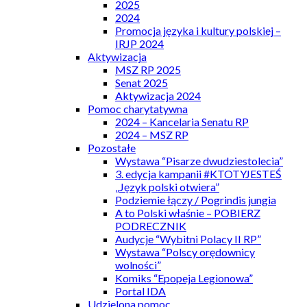
2025
2024
Promocja języka i kultury polskiej –
IRJP 2024
Aktywizacja
MSZ RP 2025
Senat 2025
Aktywizacja 2024
Pomoc charytatywna
2024 – Kancelaria Senatu RP
2024 – MSZ RP
Pozostałe
Wystawa “Pisarze dwudziestolecia”
3. edycja kampanii #KTOTYJESTEŚ
„Język polski otwiera”
Podziemie łączy / Pogrindis jungia
A to Polski właśnie – POBIERZ
PODRECZNIK
Audycje “Wybitni Polacy II RP”
Wystawa “Polscy orędownicy
wolności”
Komiks “Epopeja Legionowa”
Portal IDA
Udzielona pomoc