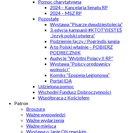
Pomoc charytatywna
2024 – Kancelaria Senatu RP
2024 – MSZ RP
Pozostałe
Wystawa “Pisarze dwudziestolecia”
3. edycja kampanii #KTOTYJESTEŚ
„Język polski otwiera”
Podziemie łączy / Pogrindis jungia
A to Polski właśnie – POBIERZ
PODRECZNIK
Audycje “Wybitni Polacy II RP”
Wystawa “Polscy orędownicy
wolności”
Komiks “Epopeja Legionowa”
Portal IDA
Udzielona pomoc
Wschodni Fundusz Dobroczynności
Współpraca z Kościołem
Patron
Broszura
Ważne wypowiedzi
Ważne wydarzenia
Ważne miejsca
Wystawa o Janie Olszewskim