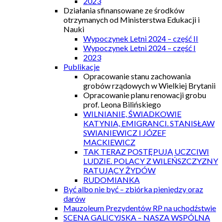
2023
Działania sfinansowane ze środków
otrzymanych od Ministerstwa Edukacji i
Nauki
Wypoczynek Letni 2024 – część II
Wypoczynek Letni 2024 – część I
2023
Publikacje
Opracowanie stanu zachowania
grobów rządowych w Wielkiej Brytanii
Opracowanie planu renowacji grobu
prof. Leona Bilińskiego
WILNIANIE, ŚWIADKOWIE
KATYNIA, EMIGRANCI. STANISŁAW
SWIANIEWICZ I JÓZEF
MACKIEWICZ
TAK TERAZ POSTĘPUJĄ UCZCIWI
LUDZIE. POLACY Z WILEŃSZCZYZNY
RATUJĄCY ŻYDÓW
RUDOMIANKA
Być albo nie być – zbiórka pieniędzy oraz
darów
Mauzoleum Prezydentów RP na uchodźstwie
SCENA GALICYJSKA – NASZA WSPÓLNA