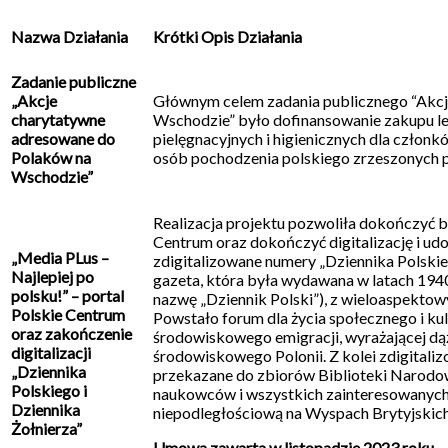
Nazwa Działania
Krótki Opis Działania
Zadanie publiczne
„Akcje
Głównym celem zadania publicznego “Akcj
charytatywne
Wschodzie” było dofinansowanie zakupu l
adresowane do
pielęgnacyjnych i higienicznych dla członków
Polaków na
osób pochodzenia polskiego zrzeszonych p
Wschodzie”
Realizacja projektu pozwoliła dokończyć 
Centrum oraz dokończyć digitalizację i udo
„Media PLus –
zdigitalizowane numery „Dziennika Polskie
Najlepiej po
gazeta, która była wydawana w latach 1940
polsku!” – portal
nazwę „Dziennik Polski”), z wieloaspekto
Polskie Centrum
Powstało forum dla życia społecznego i kul
oraz zakończenie
środowiskowego emigracji, wyrażającej dąż
digitalizacji
środowiskowego Polonii. Z kolei zdigitali
„Dziennika
przekazane do zbiorów Biblioteki Narodowe
Polskiego i
naukowców i wszystkich zainteresowanych 
Dziennika
niepodległościową na Wyspach Brytyjskich
Żołnierza”
Umowa zawarta w listopadzie 2023 roku.