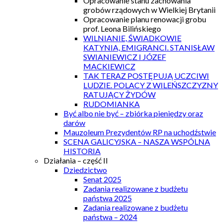
Opracowanie stanu zachowania
grobów rządowych w Wielkiej Brytanii
Opracowanie planu renowacji grobu
prof. Leona Bilińskiego
WILNIANIE, ŚWIADKOWIE
KATYNIA, EMIGRANCI. STANISŁAW
SWIANIEWICZ I JÓZEF
MACKIEWICZ
TAK TERAZ POSTĘPUJĄ UCZCIWI
LUDZIE. POLACY Z WILEŃSZCZYZNY
RATUJĄCY ŻYDÓW
RUDOMIANKA
Być albo nie być – zbiórka pieniędzy oraz
darów
Mauzoleum Prezydentów RP na uchodźstwie
SCENA GALICYJSKA – NASZA WSPÓLNA
HISTORIA
Działania – część II
Dziedzictwo
Senat 2025
Zadania realizowane z budżetu
państwa 2025
Zadania realizowane z budżetu
państwa – 2024