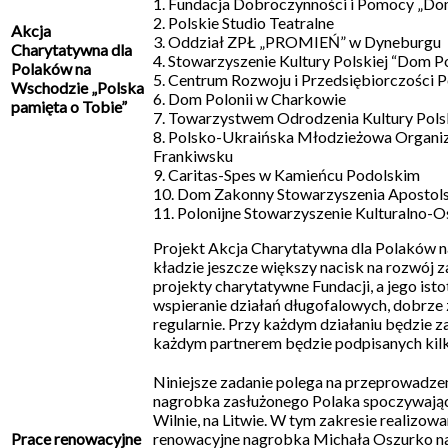
1. Fundacja Dobroczynności i Pomocy „Dom 
2. Polskie Studio Teatralne
Akcja
3. Oddział ZPŁ „PROMIEŃ” w Dyneburgu
Charytatywna dla
4. Stowarzyszenie Kultury Polskiej “Dom Po
Polaków na
5. Centrum Rozwoju i Przedsiębiorczości
Wschodzie „Polska
6. Dom Polonii w Charkowie
pamięta o Tobie”
7. Towarzystwem Odrodzenia Kultury Polsk
8. Polsko-Ukraińska Młodzieżowa Organiz
Frankiwsku
9. Caritas-Spes w Kamieńcu Podolskim
10. Dom Zakonny Stowarzyszenia Apostols
11. Polonijne Stowarzyszenie Kulturalno-
Projekt Akcja Charytatywna dla Polaków n
kładzie jeszcze większy nacisk na rozwój 
projekty charytatywne Fundacji, a jego ist
wspieranie działań długofalowych, dobrze
regularnie. Przy każdym działaniu będzie 
każdym partnerem będzie podpisanych kil
Niniejsze zadanie polega na przeprowadze
nagrobka zasłużonego Polaka spoczywając
Wilnie, na Litwie. W tym zakresie realizow
Prace renowacyjne
renowacyjne nagrobka Michała Oszurko na S