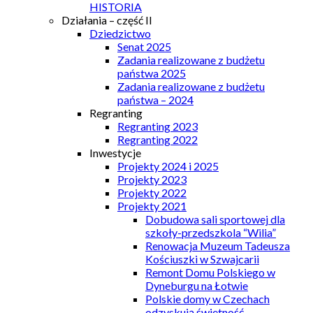
HISTORIA
Działania – część II
Dziedzictwo
Senat 2025
Zadania realizowane z budżetu
państwa 2025
Zadania realizowane z budżetu
państwa – 2024
Regranting
Regranting 2023
Regranting 2022
Inwestycje
Projekty 2024 i 2025
Projekty 2023
Projekty 2022
Projekty 2021
Dobudowa sali sportowej dla
szkoły-przedszkola “Wilia”
Renowacja Muzeum Tadeusza
Kościuszki w Szwajcarii
Remont Domu Polskiego w
Dyneburgu na Łotwie
Polskie domy w Czechach
odzyskują świetność