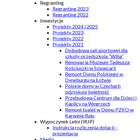
Regranting
Regranting 2023
Regranting 2022
Inwestycje
Projekty 2024 i 2025
Projekty 2023
Projekty 2022
Projekty 2021
Dobudowa sali sportowej dla
szkoły-przedszkola “Wilia”
Renowacja Muzeum Tadeusza
Kościuszki w Szwajcarii
Remont Domu Polskiego w
Dyneburgu na Łotwie
Polskie domy w Czechach
odzyskują świetność
Przebudowa Centrum dla Dzieci i
Kaplicy na Węgrzech
Remont toalet w Domu PZKO w
Karwinie Raju
Wypoczynek Letni (IRJP)
Instrukcja rozliczenia dotacji –
prezentacja
Media