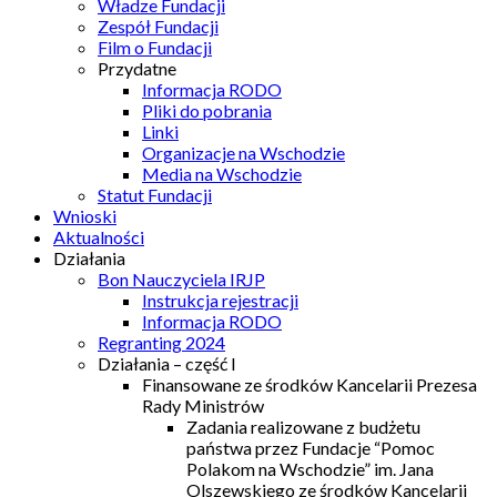
Władze Fundacji
Zespół Fundacji
Film o Fundacji
Przydatne
Informacja RODO
Pliki do pobrania
Linki
Organizacje na Wschodzie
Media na Wschodzie
Statut Fundacji
Wnioski
Aktualności
Działania
Bon Nauczyciela IRJP
Instrukcja rejestracji
Informacja RODO
Regranting 2024
Działania – część I
Finansowane ze środków Kancelarii Prezesa
Rady Ministrów
Zadania realizowane z budżetu
państwa przez Fundacje “Pomoc
Polakom na Wschodzie” im. Jana
Olszewskiego ze środków Kancelarii