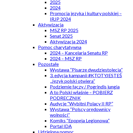
2025
2024
Promocja języka i kultury polskiej –
IRJP 2024
Aktywizacja
MSZ RP 2025
Senat 2025
Aktywizacja 2024
Pomoc charytatywna
2024 – Kancelaria Senatu RP
2024 – MSZ RP
Pozostałe
Wystawa “Pisarze dwudziestolecia”
3. edycja kampanii #KTOTYJESTEŚ
„Język polski otwiera”
Podziemie łączy / Pogrindis jungia
A to Polski właśnie – POBIERZ
PODRECZNIK
Audycje “Wybitni Polacy II RP”
Wystawa “Polscy orędownicy
wolności”
Komiks “Epopeja Legionowa”
Portal IDA
Udzielona pomoc