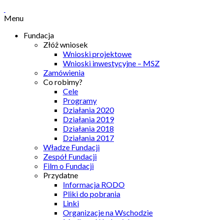
Menu
Fundacja
Złóż wniosek
Wnioski projektowe
Wnioski inwestycyjne – MSZ
Zamówienia
Co robimy?
Cele
Programy
Działania 2020
Działania 2019
Działania 2018
Działania 2017
Władze Fundacji
Zespół Fundacji
Film o Fundacji
Przydatne
Informacja RODO
Pliki do pobrania
Linki
Organizacje na Wschodzie