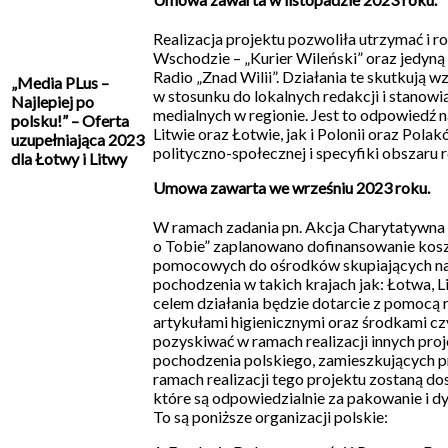
Realizacja projektu pozwoliła utrzymać i ro
Wschodzie – „Kurier Wileński” oraz jedyną
Radio „Znad Wilii”. Działania te skutkują
„Media PLus –
w stosunku do lokalnych redakcji i stanow
Najlepiej po
medialnych w regionie. Jest to odpowiedź 
polsku!” – Oferta
Litwie oraz Łotwie, jak i Polonii oraz Polak
uzupełniająca 2023
polityczno-społecznej i specyfiki obszaru r
dla Łotwy i Litwy
Umowa zawarta we wrześniu 2023 roku.
W ramach zadania pn. Akcja Charytatywna
o Tobie” zaplanowano dofinansowanie kos
pomocowych do ośrodków skupiających naj
pochodzenia w takich krajach jak: Łotwa,
celem działania będzie dotarcie z pomocą 
artykułami higienicznymi oraz środkami c
pozyskiwać w ramach realizacji innych pro
pochodzenia polskiego, zamieszkujących p
ramach realizacji tego projektu zostaną d
które są odpowiedzialnie za pakowanie i 
To są poniższe organizacji polskie: