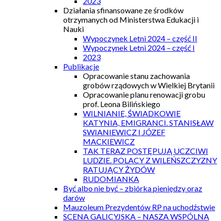
2023
Działania sfinansowane ze środków
otrzymanych od Ministerstwa Edukacji i
Nauki
Wypoczynek Letni 2024 – część II
Wypoczynek Letni 2024 – część I
2023
Publikacje
Opracowanie stanu zachowania
grobów rządowych w Wielkiej Brytanii
Opracowanie planu renowacji grobu
prof. Leona Bilińskiego
WILNIANIE, ŚWIADKOWIE
KATYNIA, EMIGRANCI. STANISŁAW
SWIANIEWICZ I JÓZEF
MACKIEWICZ
TAK TERAZ POSTĘPUJĄ UCZCIWI
LUDZIE. POLACY Z WILEŃSZCZYZNY
RATUJĄCY ŻYDÓW
RUDOMIANKA
Być albo nie być – zbiórka pieniędzy oraz
darów
Mauzoleum Prezydentów RP na uchodźstwie
SCENA GALICYJSKA – NASZA WSPÓLNA