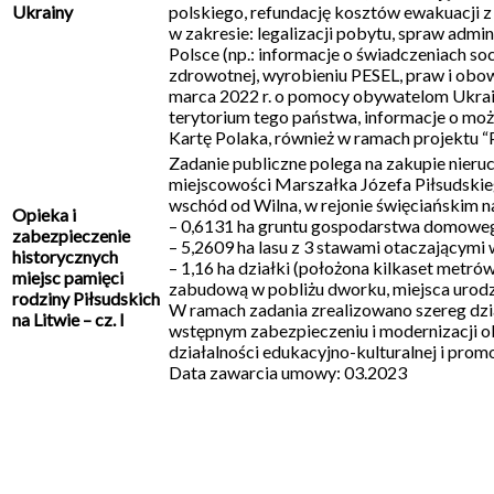
Ukrainy
polskiego, refundację kosztów ewakuacji z 
w zakresie: legalizacji pobytu, spraw adm
Polsce (np.: informacje o świadczeniach so
zdrowotnej, wyrobieniu PESEL, praw i obo
marca 2022 r. o pomocy obywatelom Ukrai
terytorium tego państwa, informacje o moż
Kartę Polaka, również w ramach projektu 
Zadanie publiczne polega na zakupie nieru
miejscowości Marszałka Józefa Piłsudskie
wschód od Wilna, w rejonie święciańskim n
Opieka i
– 0,6131 ha gruntu gospodarstwa domoweg
zabezpieczenie
– 5,2609 ha lasu z 3 stawami otaczającymi 
historycznych
– 1,16 ha działki (położona kilkaset metr
miejsc pamięci
zabudową w pobliżu dworku, miejsca urodz
rodziny Piłsudskich
W ramach zadania zrealizowano szereg dzi
na Litwie – cz. I
wstępnym zabezpieczeniu i modernizacji 
działalności edukacyjno-kulturalnej i promoc
Data zawarcia umowy: 03.2023