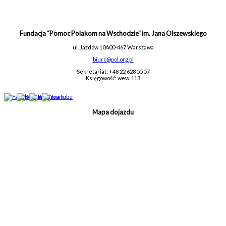
Fundacja “Pomoc Polakom na Wschodzie” im. Jana Olszewskiego
ul. Jazdów 10A
00-467 Warszawa
biuro@pol.org.pl
Sekretariat: +48 22 628 55 57
Księgowość: wew. 113
Mapa dojazdu