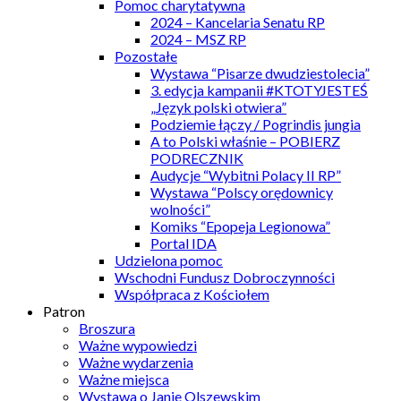
Pomoc charytatywna
2024 – Kancelaria Senatu RP
2024 – MSZ RP
Pozostałe
Wystawa “Pisarze dwudziestolecia”
3. edycja kampanii #KTOTYJESTEŚ
„Język polski otwiera”
Podziemie łączy / Pogrindis jungia
A to Polski właśnie – POBIERZ
PODRECZNIK
Audycje “Wybitni Polacy II RP”
Wystawa “Polscy orędownicy
wolności”
Komiks “Epopeja Legionowa”
Portal IDA
Udzielona pomoc
Wschodni Fundusz Dobroczynności
Współpraca z Kościołem
Patron
Broszura
Ważne wypowiedzi
Ważne wydarzenia
Ważne miejsca
Wystawa o Janie Olszewskim