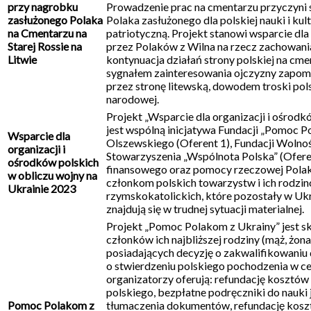
przy nagrobku
Prowadzenie prac na cmentarzu przyczyni 
zasłużonego Polaka
Polaka zasłużonego dla polskiej nauki i ku
na Cmentarzu na
patriotyczną. Projekt stanowi wsparcie d
Starej Rossie na
przez Polaków z Wilna na rzecz zachowania
Litwie
kontynuacja działań strony polskiej na cme
sygnałem zainteresowania ojczyzny zapomn
przez stronę litewską, dowodem troski pols
narodowej.
Projekt „Wsparcie dla organizacji i ośrodk
jest wspólną inicjatywa Fundacji „Pomoc P
Wsparcie dla
Olszewskiego (Oferent 1), Fundacji Wolnoś
organizacji i
Stowarzyszenia „Wspólnota Polska” (Oferen
ośrodków polskich
finansowego oraz pomocy rzeczowej Pola
w obliczu wojny na
członkom polskich towarzystw i ich rodzi
Ukrainie 2023
rzymskokatolickich, które pozostały w Ukr
znajdują się w trudnej sytuacji materialnej.
Projekt „Pomoc Polakom z Ukrainy” jest s
członków ich najbliższej rodziny (mąż, żona
posiadających decyzję o zakwalifikowaniu 
o stwierdzeniu polskiego pochodzenia w celu
organizatorzy oferują: refundację kosztów 
polskiego, bezpłatne podręczniki do nauki 
Pomoc Polakom z
tłumaczenia dokumentów, refundację koszt