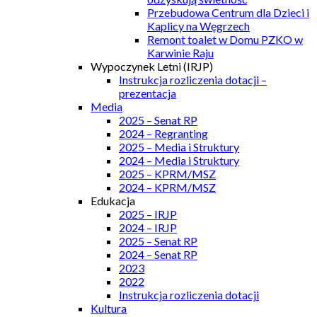
Przebudowa Centrum dla Dzieci i
Kaplicy na Węgrzech
Remont toalet w Domu PZKO w
Karwinie Raju
Wypoczynek Letni (IRJP)
Instrukcja rozliczenia dotacji –
prezentacja
Media
2025 – Senat RP
2024 – Regranting
2025 – Media i Struktury
2024 – Media i Struktury
2025 – KPRM/MSZ
2024 – KPRM/MSZ
Edukacja
2025 – IRJP
2024 – IRJP
2025 – Senat RP
2024 – Senat RP
2023
2022
Instrukcja rozliczenia dotacji
Kultura