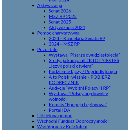
Aktywizacja
Senat 2026
MSZ RP 2025
Senat 2025
Aktywizacja 2024
Pomoc charytatywna
2024 – Kancelaria Senatu RP
2024 – MSZ RP
Pozostałe
Wystawa “Pisarze dwudziestolecia”
3. edycja kampanii #KTOTYJESTEŚ
„Język polski otwiera”
Podziemie łączy / Pogrindis jungia
A to Polski właśnie – POBIERZ
PODRECZNIK
Audycje “Wybitni Polacy II RP”
Wystawa “Polscy orędownicy
wolności”
Komiks “Epopeja Legionowa”
Portal IDA
Udzielona pomoc
Wschodni Fundusz Dobroczynności
Współpraca z Kościołem