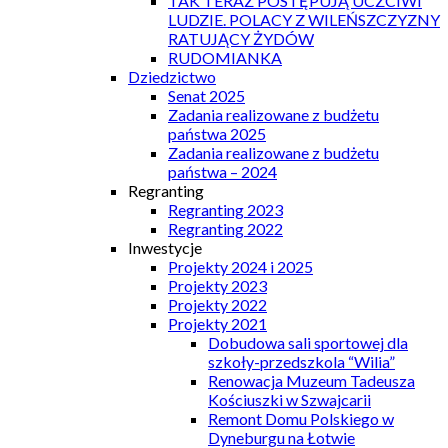
TAK TERAZ POSTĘPUJĄ UCZCIWI
LUDZIE. POLACY Z WILEŃSZCZYZNY
RATUJĄCY ŻYDÓW
RUDOMIANKA
Dziedzictwo
Senat 2025
Zadania realizowane z budżetu
państwa 2025
Zadania realizowane z budżetu
państwa – 2024
Regranting
Regranting 2023
Regranting 2022
Inwestycje
Projekty 2024 i 2025
Projekty 2023
Projekty 2022
Projekty 2021
Dobudowa sali sportowej dla
szkoły-przedszkola “Wilia”
Renowacja Muzeum Tadeusza
Kościuszki w Szwajcarii
Remont Domu Polskiego w
Dyneburgu na Łotwie