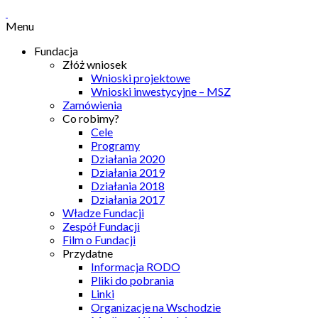
Menu
Fundacja
Złóż wniosek
Wnioski projektowe
Wnioski inwestycyjne – MSZ
Zamówienia
Co robimy?
Cele
Programy
Działania 2020
Działania 2019
Działania 2018
Działania 2017
Władze Fundacji
Zespół Fundacji
Film o Fundacji
Przydatne
Informacja RODO
Pliki do pobrania
Linki
Organizacje na Wschodzie