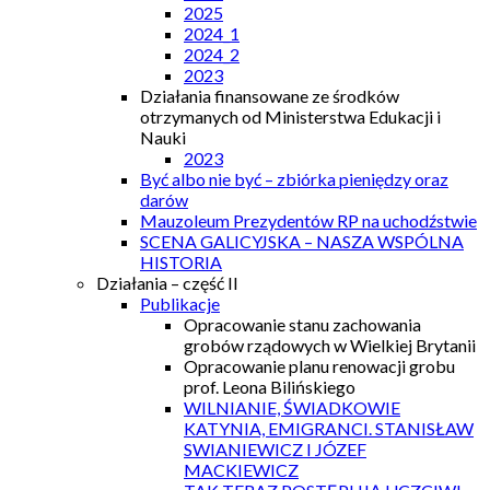
2025
2024_1
2024_2
2023
Działania finansowane ze środków
otrzymanych od Ministerstwa Edukacji i
Nauki
2023
Być albo nie być – zbiórka pieniędzy oraz
darów
Mauzoleum Prezydentów RP na uchodźstwie
SCENA GALICYJSKA – NASZA WSPÓLNA
HISTORIA
Działania – część II
Publikacje
Opracowanie stanu zachowania
grobów rządowych w Wielkiej Brytanii
Opracowanie planu renowacji grobu
prof. Leona Bilińskiego
WILNIANIE, ŚWIADKOWIE
KATYNIA, EMIGRANCI. STANISŁAW
SWIANIEWICZ I JÓZEF
MACKIEWICZ