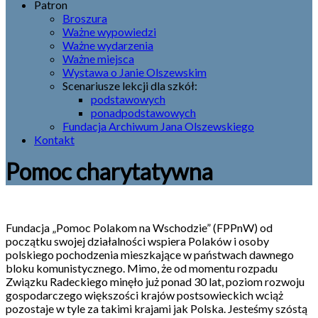
Patron
Broszura
Ważne wypowiedzi
Ważne wydarzenia
Ważne miejsca
Wystawa o Janie Olszewskim
Scenariusze lekcji dla szkół:
podstawowych
ponadpodstawowych
Fundacja Archiwum Jana Olszewskiego
Kontakt
Pomoc charytatywna
Fundacja „Pomoc Polakom na Wschodzie” (FPPnW) od
początku swojej działalności wspiera Polaków i osoby
polskiego pochodzenia mieszkające w państwach dawnego
bloku komunistycznego. Mimo, że od momentu rozpadu
Związku Radeckiego minęło już ponad 30 lat, poziom rozwoju
gospodarczego większości krajów postsowieckich wciąż
pozostaje w tyle za takimi krajami jak Polska. Jesteśmy szóstą