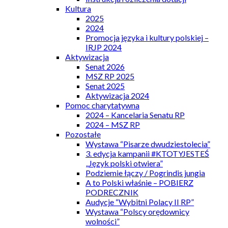
Kultura
2025
2024
Promocja języka i kultury polskiej –
IRJP 2024
Aktywizacja
Senat 2026
MSZ RP 2025
Senat 2025
Aktywizacja 2024
Pomoc charytatywna
2024 – Kancelaria Senatu RP
2024 – MSZ RP
Pozostałe
Wystawa “Pisarze dwudziestolecia”
3. edycja kampanii #KTOTYJESTEŚ
„Język polski otwiera”
Podziemie łączy / Pogrindis jungia
A to Polski właśnie – POBIERZ
PODRECZNIK
Audycje “Wybitni Polacy II RP”
Wystawa “Polscy orędownicy
wolności”