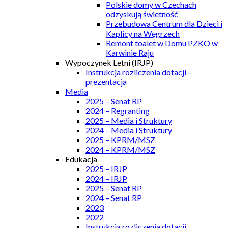
Polskie domy w Czechach
odzyskują świetność
Przebudowa Centrum dla Dzieci i
Kaplicy na Węgrzech
Remont toalet w Domu PZKO w
Karwinie Raju
Wypoczynek Letni (IRJP)
Instrukcja rozliczenia dotacji –
prezentacja
Media
2025 – Senat RP
2024 – Regranting
2025 – Media i Struktury
2024 – Media i Struktury
2025 – KPRM/MSZ
2024 – KPRM/MSZ
Edukacja
2025 – IRJP
2024 – IRJP
2025 – Senat RP
2024 – Senat RP
2023
2022
Instrukcja rozliczenia dotacji