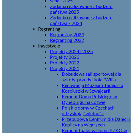
Senat 2025
Zadania realizowane z budżetu
państwa 2025
Zadania realizowane z budżetu
państwa – 2024
Regranting
Regranting 2023
Regranting 2022
Inwestycje
Projekty 2024 i 2025
Projekty 2023
Projekty 2022
Projekty 2021
Dobudowa sali sportowej dla
szkoły-przedszkola “Wilia”
Renowacja Muzeum Tadeusza
Kościuszki w Szwajcarii
Remont Domu Polskiego w
Dyneburgu na Łotwie
Polskie domy w Czechach
odzyskują świetność
Przebudowa Centrum dla Dzieci i
Kaplicy na Węgrzech
Remont toalet w Domu PZKO w