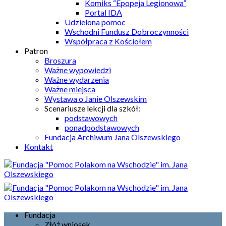
Komiks “Epopeja Legionowa”
Portal IDA
Udzielona pomoc
Wschodni Fundusz Dobroczynności
Współpraca z Kościołem
Patron
Broszura
Ważne wypowiedzi
Ważne wydarzenia
Ważne miejsca
Wystawa o Janie Olszewskim
Scenariusze lekcji dla szkół:
podstawowych
ponadpodstawowych
Fundacja Archiwum Jana Olszewskiego
Kontakt
Fundacja
Złóż wniosek