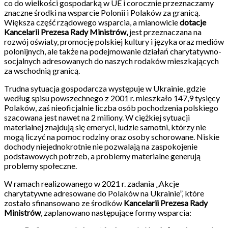
co do wielkości gospodarką w UE i corocznie przeznaczamy
znaczne środki na wsparcie Polonii i Polaków za granicą.
Większa część rządowego wsparcia, a mianowicie
dotacje
Kancelarii Prezesa Rady Ministrów,
jest przeznaczana na
rozwój oświaty, promocję polskiej kultury i języka oraz mediów
polonijnych, ale także na podejmowanie działań charytatywno-
socjalnych adresowanych do naszych rodaków mieszkających
za wschodnią granicą.
Trudna sytuacja gospodarcza występuje w Ukrainie, gdzie
według spisu powszechnego z 2001 r. mieszkało 147,9 tysięcy
Polaków, zaś nieoficjalnie liczba osób pochodzenia polskiego
szacowana jest nawet na 2 miliony. W ciężkiej sytuacji
materialnej znajdują się emeryci, ludzie samotni, którzy nie
mogą liczyć na pomoc rodziny oraz osoby schorowane. Niskie
dochody niejednokrotnie nie pozwalają na zaspokojenie
podstawowych potrzeb, a problemy materialne generują
problemy społeczne.
W ramach realizowanego w 2021 r. zadania „Akcje
charytatywne adresowane do Polaków na Ukrainie”, które
zostało sfinansowano ze środków
Kancelarii Prezesa Rady
Ministrów
, zaplanowano następujące formy wsparcia: