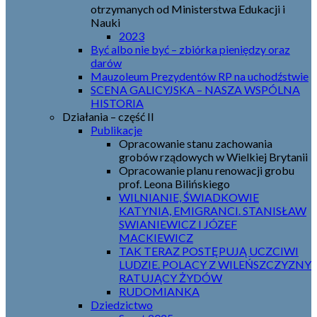
otrzymanych od Ministerstwa Edukacji i
Nauki
2023
Być albo nie być – zbiórka pieniędzy oraz
darów
Mauzoleum Prezydentów RP na uchodźstwie
SCENA GALICYJSKA – NASZA WSPÓLNA
HISTORIA
Działania – część II
Publikacje
Opracowanie stanu zachowania
grobów rządowych w Wielkiej Brytanii
Opracowanie planu renowacji grobu
prof. Leona Bilińskiego
WILNIANIE, ŚWIADKOWIE
KATYNIA, EMIGRANCI. STANISŁAW
SWIANIEWICZ I JÓZEF
MACKIEWICZ
TAK TERAZ POSTĘPUJĄ UCZCIWI
LUDZIE. POLACY Z WILEŃSZCZYZNY
RATUJĄCY ŻYDÓW
RUDOMIANKA
Dziedzictwo