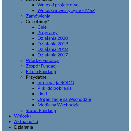
Wnioski projektowe
Wnioski inwestycyjne – MSZ
Zamówienia
Co robimy?
Cele
Programy
Działania 2020
Działania 2019
Działania 2018
Działania 2017
Władze Fundacji
Zespół Fundacji
Film o Fundacji
Przydatne
Informacja RODO
Pliki do pobrania
Linki
Organizacje na Wschodzie
Media na Wschodzie
Statut Fundacji
Wnioski
Aktualności
Działania