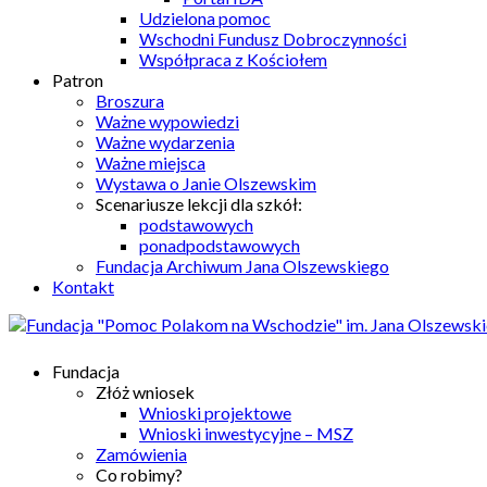
Udzielona pomoc
Wschodni Fundusz Dobroczynności
Współpraca z Kościołem
Patron
Broszura
Ważne wypowiedzi
Ważne wydarzenia
Ważne miejsca
Wystawa o Janie Olszewskim
Scenariusze lekcji dla szkół:
podstawowych
ponadpodstawowych
Fundacja Archiwum Jana Olszewskiego
Kontakt
Fundacja
Złóż wniosek
Wnioski projektowe
Wnioski inwestycyjne – MSZ
Zamówienia
Co robimy?