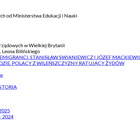
h od Ministerstwa Edukacji i Nauki
ządowych w Wielkiej Brytanii
 Leona Bilińskiego
 EMIGRANCI. STANISŁAW SWIANIEWICZ I JÓZEF MACKIEWI
DZIE. POLACY Z WILEŃSZCZYZNY RATUJĄCY ŻYDÓW
ów
STORIA
 2025
– 2024