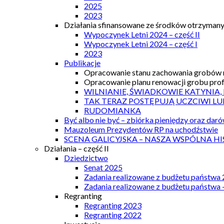
2025
2023
Działania sfinansowane ze środków otrzymanyc
Wypoczynek Letni 2024 – część II
Wypoczynek Letni 2024 – część I
2023
Publikacje
Opracowanie stanu zachowania grobów r
Opracowanie planu renowacji grobu prof.
WILNIANIE, ŚWIADKOWIE KATYNIA,
TAK TERAZ POSTĘPUJĄ UCZCIWI LU
RUDOMIANKA
Być albo nie być – zbiórka pieniędzy oraz dar
Mauzoleum Prezydentów RP na uchodźstwie
SCENA GALICYJSKA – NASZA WSPÓLNA HI
Działania – część II
Dziedzictwo
Senat 2025
Zadania realizowane z budżetu państwa
Zadania realizowane z budżetu państwa 
Regranting
Regranting 2023
Regranting 2022