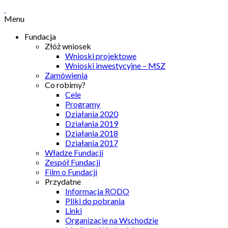
Menu
Fundacja
Złóż wniosek
Wnioski projektowe
Wnioski inwestycyjne – MSZ
Zamówienia
Co robimy?
Cele
Programy
Działania 2020
Działania 2019
Działania 2018
Działania 2017
Władze Fundacji
Zespół Fundacji
Film o Fundacji
Przydatne
Informacja RODO
Pliki do pobrania
Linki
Organizacje na Wschodzie