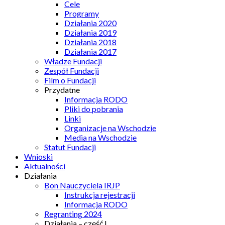
Cele
Programy
Działania 2020
Działania 2019
Działania 2018
Działania 2017
Władze Fundacji
Zespół Fundacji
Film o Fundacji
Przydatne
Informacja RODO
Pliki do pobrania
Linki
Organizacje na Wschodzie
Media na Wschodzie
Statut Fundacji
Wnioski
Aktualności
Działania
Bon Nauczyciela IRJP
Instrukcja rejestracji
Informacja RODO
Regranting 2024
Działania – część I