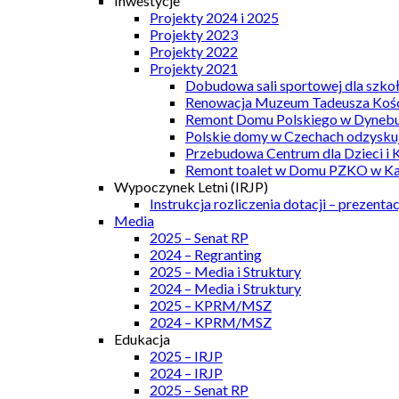
Inwestycje
Projekty 2024 i 2025
Projekty 2023
Projekty 2022
Projekty 2021
Dobudowa sali sportowej dla szkoł
Renowacja Muzeum Tadeusza Kości
Remont Domu Polskiego w Dynebu
Polskie domy w Czechach odzyskuj
Przebudowa Centrum dla Dzieci i 
Remont toalet w Domu PZKO w Kar
Wypoczynek Letni (IRJP)
Instrukcja rozliczenia dotacji – prezentac
Media
2025 – Senat RP
2024 – Regranting
2025 – Media i Struktury
2024 – Media i Struktury
2025 – KPRM/MSZ
2024 – KPRM/MSZ
Edukacja
2025 – IRJP
2024 – IRJP
2025 – Senat RP