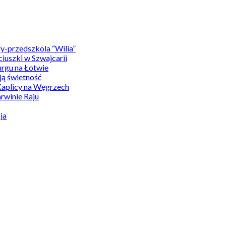
y-przedszkola “Wilia”
uszki w Szwajcarii
rgu na Łotwie
ą świetność
Kaplicy na Węgrzech
winie Raju
ja