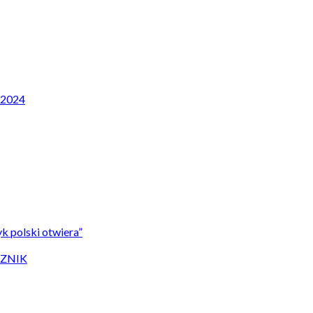
P 2024
k polski otwiera”
CZNIK