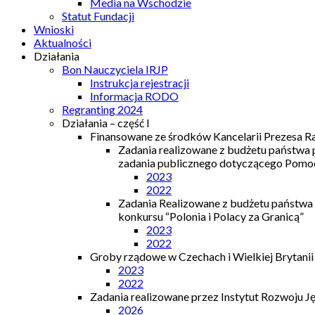
Media na Wschodzie
Statut Fundacji
Wnioski
Aktualności
Działania
Bon Nauczyciela IRJP
Instrukcja rejestracji
Informacja RODO
Regranting 2024
Działania – część I
Finansowane ze środków Kancelarii Prezesa R
Zadania realizowane z budżetu państwa
zadania publicznego dotyczącego Pomocy
2023
2022
Zadania Realizowane z budżetu państwa
konkursu “Polonia i Polacy za Granicą”
2023
2022
Groby rządowe w Czechach i Wielkiej Brytanii
2023
2022
Zadania realizowane przez Instytut Rozwoju J
2026