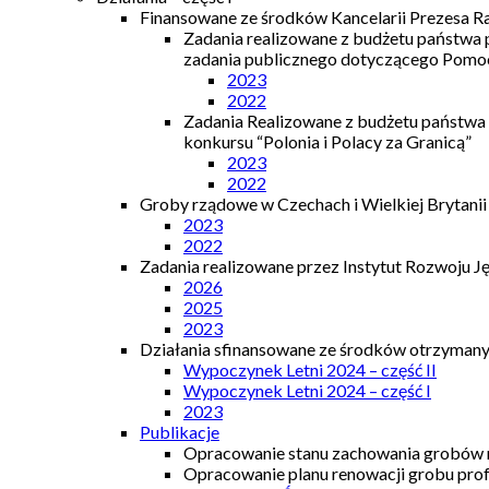
Finansowane ze środków Kancelarii Prezesa R
Zadania realizowane z budżetu państwa
zadania publicznego dotyczącego Pomocy
2023
2022
Zadania Realizowane z budżetu państwa
konkursu “Polonia i Polacy za Granicą”
2023
2022
Groby rządowe w Czechach i Wielkiej Brytanii
2023
2022
Zadania realizowane przez Instytut Rozwoju J
2026
2025
2023
Działania sfinansowane ze środków otrzymanyc
Wypoczynek Letni 2024 – część II
Wypoczynek Letni 2024 – część I
2023
Publikacje
Opracowanie stanu zachowania grobów r
Opracowanie planu renowacji grobu prof.