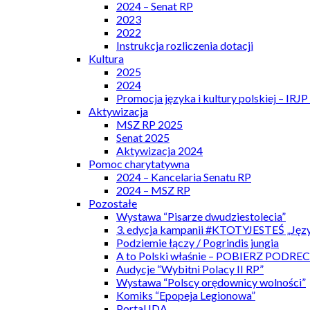
2024 – Senat RP
2023
2022
Instrukcja rozliczenia dotacji
Kultura
2025
2024
Promocja języka i kultury polskiej – IRJ
Aktywizacja
MSZ RP 2025
Senat 2025
Aktywizacja 2024
Pomoc charytatywna
2024 – Kancelaria Senatu RP
2024 – MSZ RP
Pozostałe
Wystawa “Pisarze dwudziestolecia”
3. edycja kampanii #KTOTYJESTEŚ „Języ
Podziemie łączy / Pogrindis jungia
A to Polski właśnie – POBIERZ PODRE
Audycje “Wybitni Polacy II RP”
Wystawa “Polscy orędownicy wolności”
Komiks “Epopeja Legionowa”
Portal IDA