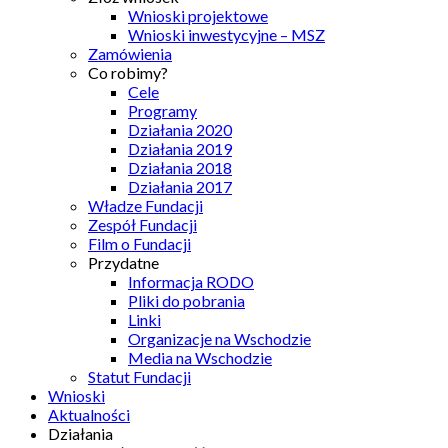
Wnioski projektowe
Wnioski inwestycyjne – MSZ
Zamówienia
Co robimy?
Cele
Programy
Działania 2020
Działania 2019
Działania 2018
Działania 2017
Władze Fundacji
Zespół Fundacji
Film o Fundacji
Przydatne
Informacja RODO
Pliki do pobrania
Linki
Organizacje na Wschodzie
Media na Wschodzie
Statut Fundacji
Wnioski
Aktualności
Działania