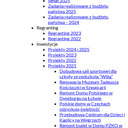
Senat 2025
Zadania realizowane z budżetu
państwa 2025
Zadania realizowane z budżetu
państwa – 2024
Regranting
Regranting 2023
Regranting 2022
Inwestycje
Projekty 2024 i 2025
Projekty 2023
Projekty 2022
Projekty 2021
Dobudowa sali sportowej dla
szkoły-przedszkola “Wilia”
Renowacja Muzeum Tadeusza
Kościuszki w Szwajcarii
Remont Domu Polskiego w
Dyneburgu na Łotwie
Polskie domy w Czechach
odzyskują świetność
Przebudowa Centrum dla Dzieci i
Kaplicy na Węgrzech
Remont toalet w Domu PZKO w