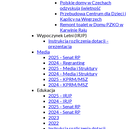
Polskie domy w Czechach
odzyskują świetność
Przebudowa Centrum dla Dzieci i
Kaplicy na Węgrzech
Remont toalet w Domu PZKO w
Karwinie Raju
Wypoczynek Letni (IRJP)
Instrukcja rozliczenia dotacji –
prezentacja
Media
2025 – Senat RP
2024 – Regranting
2025 – Media i Struktury
2024 – Media i Struktury
2025 – KPRM/MSZ
2024 – KPRM/MSZ
Edukacja
2025 – IRJP
2024 – IRJP
2025 – Senat RP
2024 – Senat RP
2023
2022
Instrukcja rozliczenia dotacji