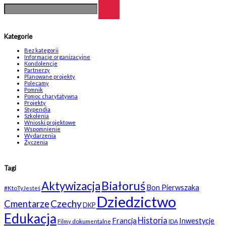
Kategorie
Bez kategorii
Informacje organizacyjne
Kondolencje
Partnerzy
Planowane projekty
Polecamy
Pomnik
Pomoc charytatywna
Projekty
Stypendia
Szkolenia
Wnioski projektowe
Wspomnienie
Wydarzenia
Życzenia
Tagi
Białoruś
Aktywizacja
Bon Pierwszaka
#KtoTyJesteś
Dziedzictwo
Czechy
Cmentarze
DKP
Edukacja
Historia
Francja
Inwestycje
Filmy dokumentalne
IDA