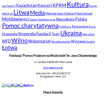
Kultura
KPRM
Kazachstan
Koncert
Kurier
Jan Paweł II
Litwa
Media
Ministerstwo Edukacji Narodowej
Wileński
Mołdawia
Polska
Niepodległa
MSZ
Nabór
Naddniestrze
Pomoc charytatywna
Regranting
Rosja
Publikacja
Ukraina
Stypendia Fundacji
Stypendia
Teatr
Warsztaty
Wilno
WFD
Wolontariat
Wystawa
Wspólna Ławka
Zaolzie
Łotwa
Fundacja “Pomoc Polakom na Wschodzie” im. Jana Olszewskiego
ul. Jazdów 10A
00-467 Warszawa
biuro@pol.org.pl
Sekretariat: +48 22 628 55 57
Księgowość: wew. 113
Mapa dojazdu