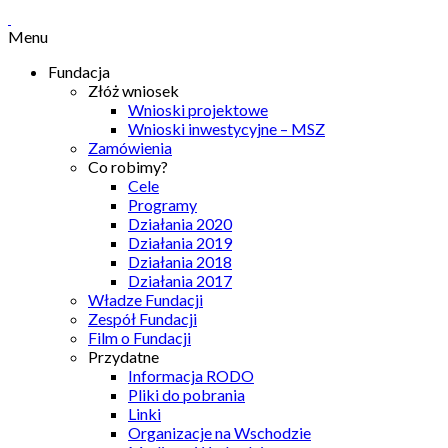
Menu
Fundacja
Złóż wniosek
Wnioski projektowe
Wnioski inwestycyjne – MSZ
Zamówienia
Co robimy?
Cele
Programy
Działania 2020
Działania 2019
Działania 2018
Działania 2017
Władze Fundacji
Zespół Fundacji
Film o Fundacji
Przydatne
Informacja RODO
Pliki do pobrania
Linki
Organizacje na Wschodzie