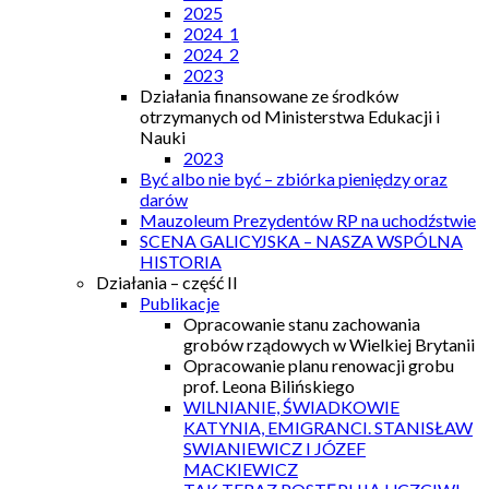
2025
2024_1
2024_2
2023
Działania finansowane ze środków
otrzymanych od Ministerstwa Edukacji i
Nauki
2023
Być albo nie być – zbiórka pieniędzy oraz
darów
Mauzoleum Prezydentów RP na uchodźstwie
SCENA GALICYJSKA – NASZA WSPÓLNA
HISTORIA
Działania – część II
Publikacje
Opracowanie stanu zachowania
grobów rządowych w Wielkiej Brytanii
Opracowanie planu renowacji grobu
prof. Leona Bilińskiego
WILNIANIE, ŚWIADKOWIE
KATYNIA, EMIGRANCI. STANISŁAW
SWIANIEWICZ I JÓZEF
MACKIEWICZ