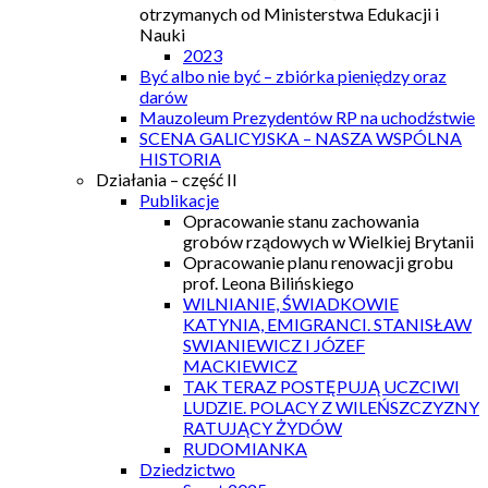
otrzymanych od Ministerstwa Edukacji i
Nauki
2023
Być albo nie być – zbiórka pieniędzy oraz
darów
Mauzoleum Prezydentów RP na uchodźstwie
SCENA GALICYJSKA – NASZA WSPÓLNA
HISTORIA
Działania – część II
Publikacje
Opracowanie stanu zachowania
grobów rządowych w Wielkiej Brytanii
Opracowanie planu renowacji grobu
prof. Leona Bilińskiego
WILNIANIE, ŚWIADKOWIE
KATYNIA, EMIGRANCI. STANISŁAW
SWIANIEWICZ I JÓZEF
MACKIEWICZ
TAK TERAZ POSTĘPUJĄ UCZCIWI
LUDZIE. POLACY Z WILEŃSZCZYZNY
RATUJĄCY ŻYDÓW
RUDOMIANKA
Dziedzictwo