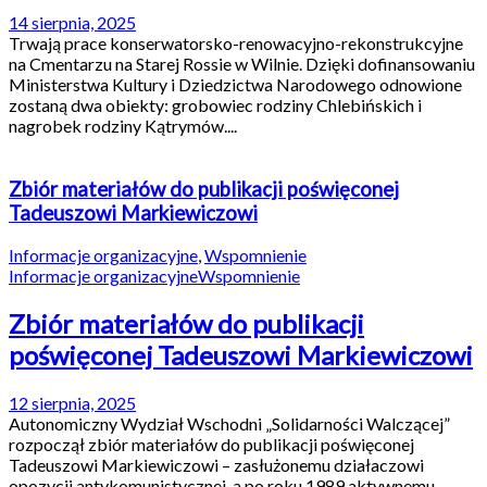
14 sierpnia, 2025
Trwają prace konserwatorsko-renowacyjno-rekonstrukcyjne
na Cmentarzu na Starej Rossie w Wilnie. Dzięki dofinansowaniu
Ministerstwa Kultury i Dziedzictwa Narodowego odnowione
zostaną dwa obiekty: grobowiec rodziny Chlebińskich i
nagrobek rodziny Kątrymów....
Zbiór materiałów do publikacji poświęconej
Tadeuszowi Markiewiczowi
Informacje organizacyjne
,
Wspomnienie
Informacje organizacyjne
Wspomnienie
Zbiór materiałów do publikacji
poświęconej Tadeuszowi Markiewiczowi
12 sierpnia, 2025
Autonomiczny Wydział Wschodni „Solidarności Walczącej”
rozpoczął zbiór materiałów do publikacji poświęconej
Tadeuszowi Markiewiczowi – zasłużonemu działaczowi
opozycji antykomunistycznej, a po roku 1989 aktywnemu