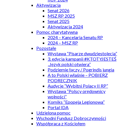
Aktywizacja
Senat 2026
MSZ RP 2025
Senat 2025
Aktywizacja 2024
Pomoc charytatywna
2024 – Kancelaria Senatu RP
2024 – MSZ RP
Pozostałe
Wystawa “Pisarze dwudziestolecia”
3. edycja kampanii #KTOTYJESTEŚ
„Język polski otwiera”
Podziemie łączy / Pogrindis jungia
A to Polski właśnie – POBIERZ
PODRECZNIK
Audycje “Wybitni Polacy II RP”
Wystawa “Polscy orędownicy
wolności”
Komiks “Epopeja Legionowa”
Portal IDA
Udzielona pomoc
Wschodni Fundusz Dobroczynności
Współpraca z Kościołem