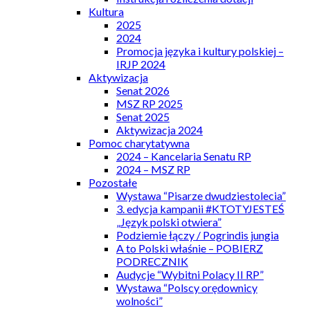
Kultura
2025
2024
Promocja języka i kultury polskiej –
IRJP 2024
Aktywizacja
Senat 2026
MSZ RP 2025
Senat 2025
Aktywizacja 2024
Pomoc charytatywna
2024 – Kancelaria Senatu RP
2024 – MSZ RP
Pozostałe
Wystawa “Pisarze dwudziestolecia”
3. edycja kampanii #KTOTYJESTEŚ
„Język polski otwiera”
Podziemie łączy / Pogrindis jungia
A to Polski właśnie – POBIERZ
PODRECZNIK
Audycje “Wybitni Polacy II RP”
Wystawa “Polscy orędownicy
wolności”