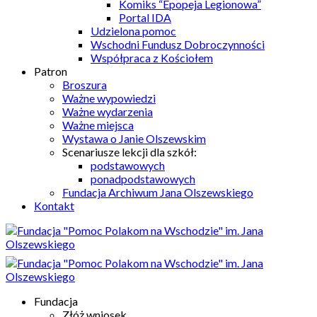
Komiks “Epopeja Legionowa”
Portal IDA
Udzielona pomoc
Wschodni Fundusz Dobroczynności
Współpraca z Kościołem
Patron
Broszura
Ważne wypowiedzi
Ważne wydarzenia
Ważne miejsca
Wystawa o Janie Olszewskim
Scenariusze lekcji dla szkół:
podstawowych
ponadpodstawowych
Fundacja Archiwum Jana Olszewskiego
Kontakt
Fundacja
Złóż wniosek