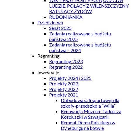
TAK TERAZ POSTĘPUJĄ UCZCIWI
LUDZIE. POLACY Z WILEŃSZCZYZNY
RATUJĄCY ŻYDÓW
RUDOMIANKA
Dziedzictwo
Senat 2025
Zadania realizowane z budżetu
państwa 2025
Zadania realizowane z budżetu
państwa – 2024
Regranting
Regranting 2023
Regranting 2022
Inwestycje
Projekty 2024 i 2025
Projekty 2023
Projekty 2022
Projekty 2021
Dobudowa sali sportowej dla
szkoły-przedszkola “Wilia”
Renowacja Muzeum Tadeusza
Kościuszki w Szwajcarii
Remont Domu Polskiego w
Dyneburgu na Łotwie