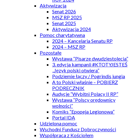
Aktywizacja
Senat 2026
MSZ RP 2025
Senat 2025
Aktywizacja 2024
Pomoc charytatywna
2024 – Kancelaria Senatu RP
2024 – MSZ RP
Pozostałe
Wystawa “Pisarze dwudziestolecia”
3. edycja kampanii #KTOTYJESTEŚ
„Język polski otwiera”
Podziemie łączy / Pogrindis jungia
A to Polski właśnie – POBIERZ
PODRECZNIK
Audycje “Wybitni Polacy II RP”
Wystawa “Polscy orędownicy
wolności”
Komiks “Epopeja Legionowa”
Portal IDA
Udzielona pomoc
Wschodni Fundusz Dobroczynności
Współpraca z Kościołem