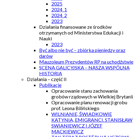
2025
2024_1
2024_2
2023
Działania finansowane ze środków
otrzymanych od Ministerstwa Edukacji i
Nauki
2023
Być albo nie być – zbiórka pieniędzy oraz
darów
Mauzoleum Prezydentów RP na uchodźstwie
SCENA GALICYJSKA – NASZA WSPÓLNA
HISTORIA
Działania – część II
Publikacje
Opracowanie stanu zachowania
grobów rządowych w Wielkiej Brytanii
Opracowanie planu renowacji grobu
prof. Leona Bilińskiego
WILNIANIE, ŚWIADKOWIE
KATYNIA, EMIGRANCI. STANISŁAW
SWIANIEWICZ I JÓZEF
MACKIEWICZ