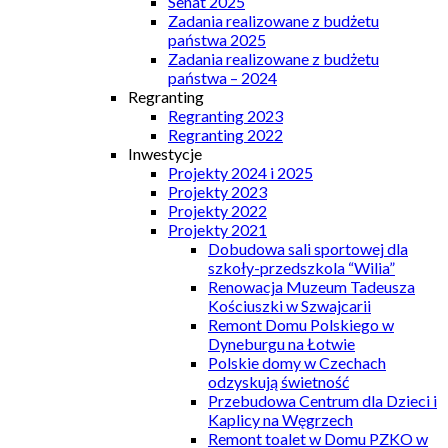
Senat 2025
Zadania realizowane z budżetu
państwa 2025
Zadania realizowane z budżetu
państwa – 2024
Regranting
Regranting 2023
Regranting 2022
Inwestycje
Projekty 2024 i 2025
Projekty 2023
Projekty 2022
Projekty 2021
Dobudowa sali sportowej dla
szkoły-przedszkola “Wilia”
Renowacja Muzeum Tadeusza
Kościuszki w Szwajcarii
Remont Domu Polskiego w
Dyneburgu na Łotwie
Polskie domy w Czechach
odzyskują świetność
Przebudowa Centrum dla Dzieci i
Kaplicy na Węgrzech
Remont toalet w Domu PZKO w