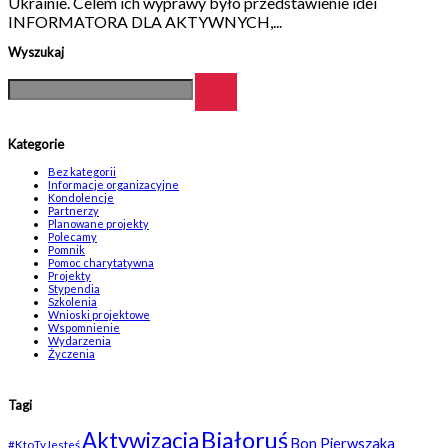
Ukrainie. Celem ich wyprawy było przedstawienie idei
INFORMATORA DLA AKTYWNYCH,...
Wyszukaj
Kategorie
Bez kategorii
Informacje organizacyjne
Kondolencje
Partnerzy
Planowane projekty
Polecamy
Pomnik
Pomoc charytatywna
Projekty
Stypendia
Szkolenia
Wnioski projektowe
Wspomnienie
Wydarzenia
Życzenia
Tagi
Białoruś
Aktywizacja
Bon Pierwszaka
#KtoTyJesteś