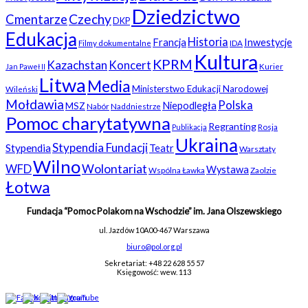
Dziedzictwo
Czechy
Cmentarze
DKP
Edukacja
Historia
Francja
Inwestycje
Filmy dokumentalne
IDA
Kultura
KPRM
Kazachstan
Koncert
Kurier
Jan Paweł II
Litwa
Media
Ministerstwo Edukacji Narodowej
Wileński
Mołdawia
Polska
Niepodległa
MSZ
Nabór
Naddniestrze
Pomoc charytatywna
Regranting
Rosja
Publikacja
Ukraina
Stypendia Fundacji
Stypendia
Teatr
Warsztaty
Wilno
WFD
Wolontariat
Wystawa
Wspólna Ławka
Zaolzie
Łotwa
Fundacja “Pomoc Polakom na Wschodzie” im. Jana Olszewskiego
ul. Jazdów 10A
00-467 Warszawa
biuro@pol.org.pl
Sekretariat: +48 22 628 55 57
Księgowość: wew. 113