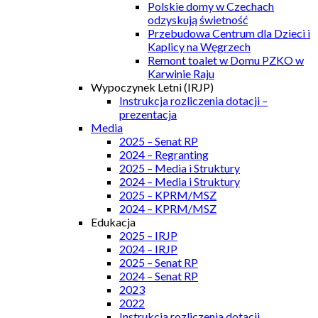
Polskie domy w Czechach
odzyskują świetność
Przebudowa Centrum dla Dzieci i
Kaplicy na Węgrzech
Remont toalet w Domu PZKO w
Karwinie Raju
Wypoczynek Letni (IRJP)
Instrukcja rozliczenia dotacji –
prezentacja
Media
2025 – Senat RP
2024 – Regranting
2025 – Media i Struktury
2024 – Media i Struktury
2025 – KPRM/MSZ
2024 – KPRM/MSZ
Edukacja
2025 – IRJP
2024 – IRJP
2025 – Senat RP
2024 – Senat RP
2023
2022
Instrukcja rozliczenia dotacji