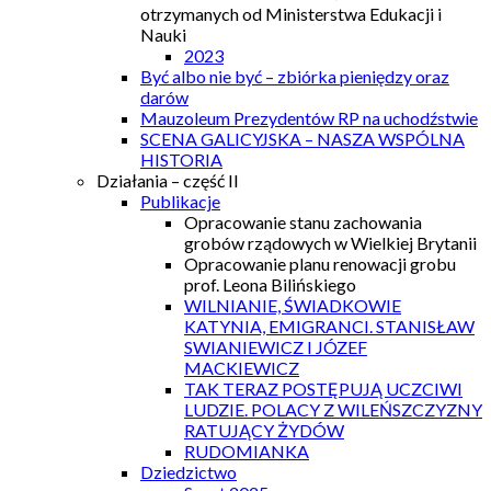
otrzymanych od Ministerstwa Edukacji i
Nauki
2023
Być albo nie być – zbiórka pieniędzy oraz
darów
Mauzoleum Prezydentów RP na uchodźstwie
SCENA GALICYJSKA – NASZA WSPÓLNA
HISTORIA
Działania – część II
Publikacje
Opracowanie stanu zachowania
grobów rządowych w Wielkiej Brytanii
Opracowanie planu renowacji grobu
prof. Leona Bilińskiego
WILNIANIE, ŚWIADKOWIE
KATYNIA, EMIGRANCI. STANISŁAW
SWIANIEWICZ I JÓZEF
MACKIEWICZ
TAK TERAZ POSTĘPUJĄ UCZCIWI
LUDZIE. POLACY Z WILEŃSZCZYZNY
RATUJĄCY ŻYDÓW
RUDOMIANKA
Dziedzictwo