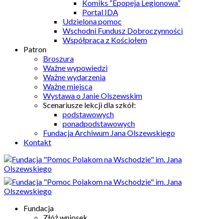
Komiks “Epopeja Legionowa”
Portal IDA
Udzielona pomoc
Wschodni Fundusz Dobroczynności
Współpraca z Kościołem
Patron
Broszura
Ważne wypowiedzi
Ważne wydarzenia
Ważne miejsca
Wystawa o Janie Olszewskim
Scenariusze lekcji dla szkół:
podstawowych
ponadpodstawowych
Fundacja Archiwum Jana Olszewskiego
Kontakt
Fundacja
Złóż wniosek