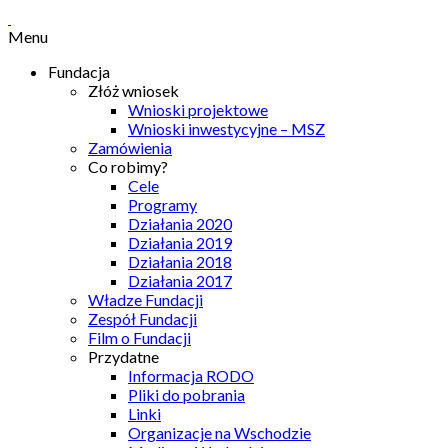
Menu
Fundacja
Złóż wniosek
Wnioski projektowe
Wnioski inwestycyjne – MSZ
Zamówienia
Co robimy?
Cele
Programy
Działania 2020
Działania 2019
Działania 2018
Działania 2017
Władze Fundacji
Zespół Fundacji
Film o Fundacji
Przydatne
Informacja RODO
Pliki do pobrania
Linki
Organizacje na Wschodzie