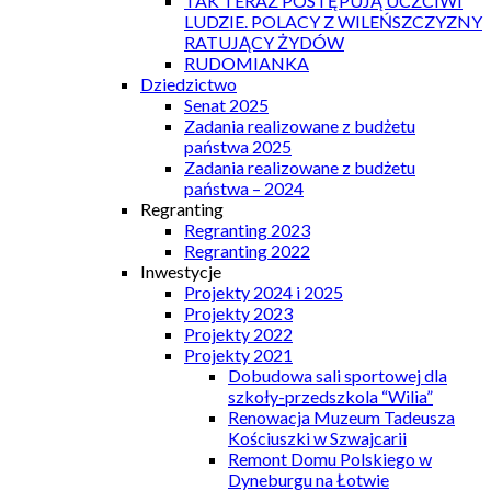
TAK TERAZ POSTĘPUJĄ UCZCIWI
LUDZIE. POLACY Z WILEŃSZCZYZNY
RATUJĄCY ŻYDÓW
RUDOMIANKA
Dziedzictwo
Senat 2025
Zadania realizowane z budżetu
państwa 2025
Zadania realizowane z budżetu
państwa – 2024
Regranting
Regranting 2023
Regranting 2022
Inwestycje
Projekty 2024 i 2025
Projekty 2023
Projekty 2022
Projekty 2021
Dobudowa sali sportowej dla
szkoły-przedszkola “Wilia”
Renowacja Muzeum Tadeusza
Kościuszki w Szwajcarii
Remont Domu Polskiego w
Dyneburgu na Łotwie