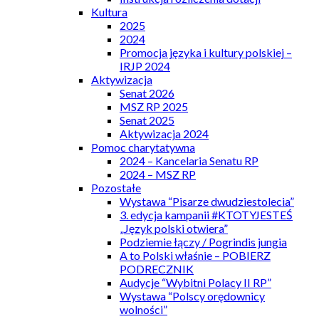
Kultura
2025
2024
Promocja języka i kultury polskiej –
IRJP 2024
Aktywizacja
Senat 2026
MSZ RP 2025
Senat 2025
Aktywizacja 2024
Pomoc charytatywna
2024 – Kancelaria Senatu RP
2024 – MSZ RP
Pozostałe
Wystawa “Pisarze dwudziestolecia”
3. edycja kampanii #KTOTYJESTEŚ
„Język polski otwiera”
Podziemie łączy / Pogrindis jungia
A to Polski właśnie – POBIERZ
PODRECZNIK
Audycje “Wybitni Polacy II RP”
Wystawa “Polscy orędownicy
wolności”