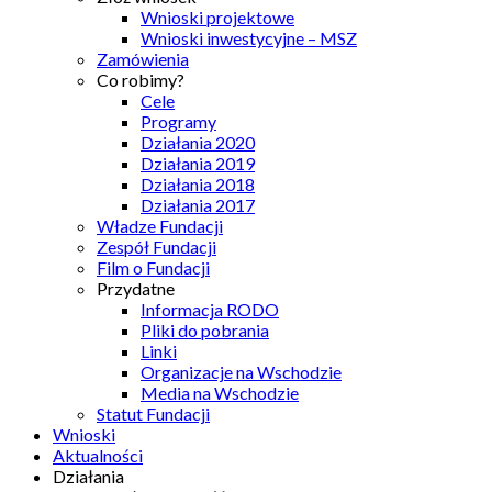
Wnioski projektowe
Wnioski inwestycyjne – MSZ
Zamówienia
Co robimy?
Cele
Programy
Działania 2020
Działania 2019
Działania 2018
Działania 2017
Władze Fundacji
Zespół Fundacji
Film o Fundacji
Przydatne
Informacja RODO
Pliki do pobrania
Linki
Organizacje na Wschodzie
Media na Wschodzie
Statut Fundacji
Wnioski
Aktualności
Działania