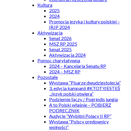
Kultura
2025
2024
Promocja języka i kultury polskiej –
IRJP 2024
Aktywizacja
Senat 2026
MSZ RP 2025
Senat 2025
Aktywizacja 2024
Pomoc charytatywna
2024 – Kancelaria Senatu RP
2024 – MSZ RP
Pozostałe
Wystawa “Pisarze dwudziestolecia”
3. edycja kampanii #KTOTYJESTEŚ
„Język polski otwiera”
Podziemie łączy / Pogrindis jungia
A to Polski właśnie – POBIERZ
PODRECZNIK
Audycje “Wybitni Polacy II RP”
Wystawa “Polscy orędownicy
wolności”