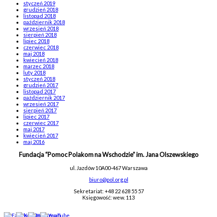
styczeń 2019
grudzień 2018
listopad 2018
październik 2018
wrzesień 2018
sierpień 2018
lipiec 2018
czerwiec 2018
maj 2018
kwiecień 2018
marzec 2018
luty 2018
styczeń 2018
grudzień 2017
listopad 2017
październik 2017
wrzesień 2017
sierpień 2017
lipiec 2017
czerwiec 2017
maj 2017
kwiecień 2017
maj 2016
Fundacja “Pomoc Polakom na Wschodzie” im. Jana Olszewskiego
ul. Jazdów 10A
00-467 Warszawa
biuro@pol.org.pl
Sekretariat: +48 22 628 55 57
Księgowość: wew. 113