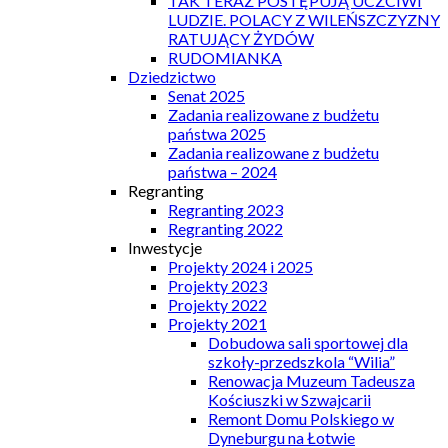
TAK TERAZ POSTĘPUJĄ UCZCIWI
LUDZIE. POLACY Z WILEŃSZCZYZNY
RATUJĄCY ŻYDÓW
RUDOMIANKA
Dziedzictwo
Senat 2025
Zadania realizowane z budżetu
państwa 2025
Zadania realizowane z budżetu
państwa – 2024
Regranting
Regranting 2023
Regranting 2022
Inwestycje
Projekty 2024 i 2025
Projekty 2023
Projekty 2022
Projekty 2021
Dobudowa sali sportowej dla
szkoły-przedszkola “Wilia”
Renowacja Muzeum Tadeusza
Kościuszki w Szwajcarii
Remont Domu Polskiego w
Dyneburgu na Łotwie