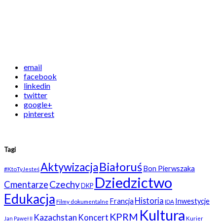
email
facebook
linkedin
twitter
google+
pinterest
Tagi
Białoruś
Aktywizacja
Bon Pierwszaka
#KtoTyJesteś
Dziedzictwo
Czechy
Cmentarze
DKP
Edukacja
Historia
Francja
Inwestycje
Filmy dokumentalne
IDA
Kultura
KPRM
Kazachstan
Koncert
Kurier
Jan Paweł II