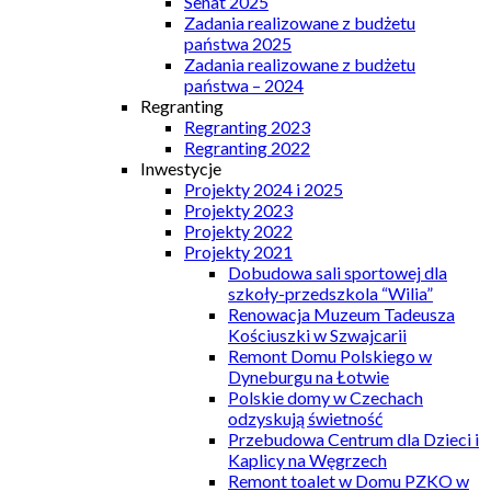
Senat 2025
Zadania realizowane z budżetu
państwa 2025
Zadania realizowane z budżetu
państwa – 2024
Regranting
Regranting 2023
Regranting 2022
Inwestycje
Projekty 2024 i 2025
Projekty 2023
Projekty 2022
Projekty 2021
Dobudowa sali sportowej dla
szkoły-przedszkola “Wilia”
Renowacja Muzeum Tadeusza
Kościuszki w Szwajcarii
Remont Domu Polskiego w
Dyneburgu na Łotwie
Polskie domy w Czechach
odzyskują świetność
Przebudowa Centrum dla Dzieci i
Kaplicy na Węgrzech
Remont toalet w Domu PZKO w