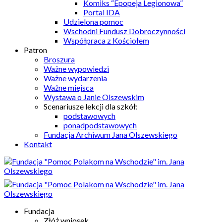
Komiks “Epopeja Legionowa”
Portal IDA
Udzielona pomoc
Wschodni Fundusz Dobroczynności
Współpraca z Kościołem
Patron
Broszura
Ważne wypowiedzi
Ważne wydarzenia
Ważne miejsca
Wystawa o Janie Olszewskim
Scenariusze lekcji dla szkół:
podstawowych
ponadpodstawowych
Fundacja Archiwum Jana Olszewskiego
Kontakt
Fundacja
Złóż wniosek