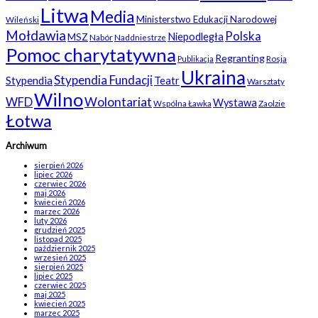
Litwa
Media
Ministerstwo Edukacji Narodowej
Wileński
Mołdawia
Polska
Niepodległa
MSZ
Nabór
Naddniestrze
Pomoc charytatywna
Regranting
Rosja
Publikacja
Ukraina
Stypendia Fundacji
Stypendia
Teatr
Warsztaty
Wilno
WFD
Wolontariat
Wystawa
Wspólna Ławka
Zaolzie
Łotwa
Archiwum
sierpień 2026
lipiec 2026
czerwiec 2026
maj 2026
kwiecień 2026
marzec 2026
luty 2026
grudzień 2025
listopad 2025
październik 2025
wrzesień 2025
sierpień 2025
lipiec 2025
czerwiec 2025
maj 2025
kwiecień 2025
marzec 2025