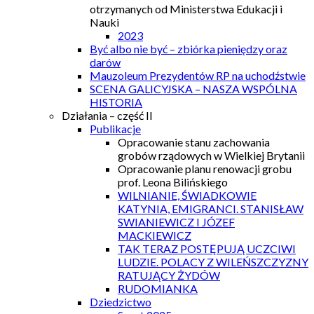
otrzymanych od Ministerstwa Edukacji i
Nauki
2023
Być albo nie być – zbiórka pieniędzy oraz
darów
Mauzoleum Prezydentów RP na uchodźstwie
SCENA GALICYJSKA – NASZA WSPÓLNA
HISTORIA
Działania – część II
Publikacje
Opracowanie stanu zachowania
grobów rządowych w Wielkiej Brytanii
Opracowanie planu renowacji grobu
prof. Leona Bilińskiego
WILNIANIE, ŚWIADKOWIE
KATYNIA, EMIGRANCI. STANISŁAW
SWIANIEWICZ I JÓZEF
MACKIEWICZ
TAK TERAZ POSTĘPUJĄ UCZCIWI
LUDZIE. POLACY Z WILEŃSZCZYZNY
RATUJĄCY ŻYDÓW
RUDOMIANKA
Dziedzictwo