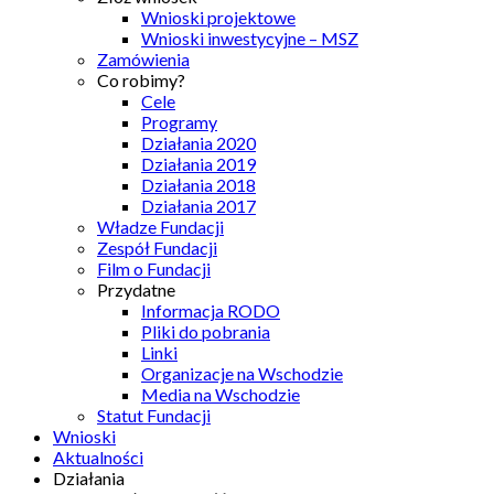
Wnioski projektowe
Wnioski inwestycyjne – MSZ
Zamówienia
Co robimy?
Cele
Programy
Działania 2020
Działania 2019
Działania 2018
Działania 2017
Władze Fundacji
Zespół Fundacji
Film o Fundacji
Przydatne
Informacja RODO
Pliki do pobrania
Linki
Organizacje na Wschodzie
Media na Wschodzie
Statut Fundacji
Wnioski
Aktualności
Działania