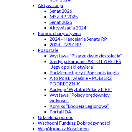
Aktywizacja
Senat 2026
MSZ RP 2025
Senat 2025
Aktywizacja 2024
Pomoc charytatywna
2024 – Kancelaria Senatu RP
2024 – MSZ RP
Pozostałe
Wystawa “Pisarze dwudziestolecia”
3. edycja kampanii #KTOTYJESTEŚ
„Język polski otwiera”
Podziemie łączy / Pogrindis jungia
A to Polski właśnie – POBIERZ
PODRECZNIK
Audycje “Wybitni Polacy II RP”
Wystawa “Polscy orędownicy
wolności”
Komiks “Epopeja Legionowa”
Portal IDA
Udzielona pomoc
Wschodni Fundusz Dobroczynności
Współpraca z Kościołem