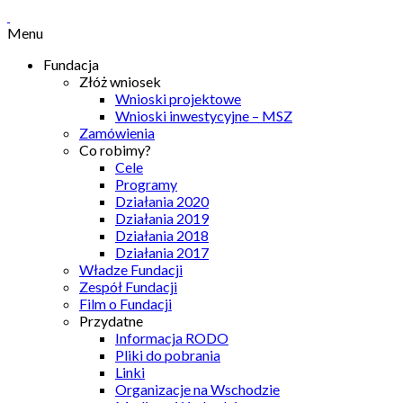
Menu
Fundacja
Złóż wniosek
Wnioski projektowe
Wnioski inwestycyjne – MSZ
Zamówienia
Co robimy?
Cele
Programy
Działania 2020
Działania 2019
Działania 2018
Działania 2017
Władze Fundacji
Zespół Fundacji
Film o Fundacji
Przydatne
Informacja RODO
Pliki do pobrania
Linki
Organizacje na Wschodzie