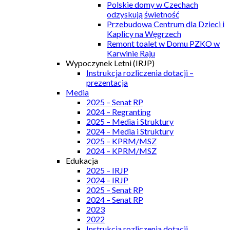
Polskie domy w Czechach
odzyskują świetność
Przebudowa Centrum dla Dzieci i
Kaplicy na Węgrzech
Remont toalet w Domu PZKO w
Karwinie Raju
Wypoczynek Letni (IRJP)
Instrukcja rozliczenia dotacji –
prezentacja
Media
2025 – Senat RP
2024 – Regranting
2025 – Media i Struktury
2024 – Media i Struktury
2025 – KPRM/MSZ
2024 – KPRM/MSZ
Edukacja
2025 – IRJP
2024 – IRJP
2025 – Senat RP
2024 – Senat RP
2023
2022
Instrukcja rozliczenia dotacji