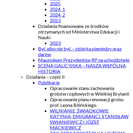
2025
2024_1
2024_2
2023
Działania finansowane ze środków
otrzymanych od Ministerstwa Edukacji i
Nauki
2023
Być albo nie być – zbiórka pieniędzy oraz
darów
Mauzoleum Prezydentów RP na uchodźstwie
SCENA GALICYJSKA – NASZA WSPÓLNA
HISTORIA
Działania – część II
Publikacje
Opracowanie stanu zachowania
grobów rządowych w Wielkiej Brytanii
Opracowanie planu renowacji grobu
prof. Leona Bilińskiego
WILNIANIE, ŚWIADKOWIE
KATYNIA, EMIGRANCI. STANISŁAW
SWIANIEWICZ I JÓZEF
MACKIEWICZ