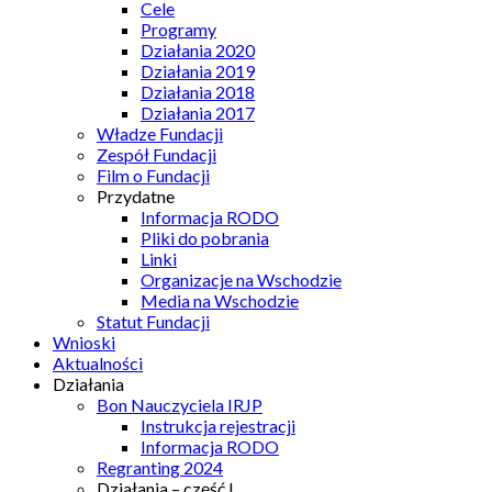
Cele
Programy
Działania 2020
Działania 2019
Działania 2018
Działania 2017
Władze Fundacji
Zespół Fundacji
Film o Fundacji
Przydatne
Informacja RODO
Pliki do pobrania
Linki
Organizacje na Wschodzie
Media na Wschodzie
Statut Fundacji
Wnioski
Aktualności
Działania
Bon Nauczyciela IRJP
Instrukcja rejestracji
Informacja RODO
Regranting 2024
Działania – część I