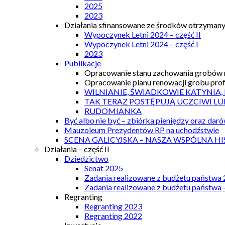
2025
2023
Działania sfinansowane ze środków otrzymanyc
Wypoczynek Letni 2024 – część II
Wypoczynek Letni 2024 – część I
2023
Publikacje
Opracowanie stanu zachowania grobów r
Opracowanie planu renowacji grobu prof.
WILNIANIE, ŚWIADKOWIE KATYNIA,
TAK TERAZ POSTĘPUJĄ UCZCIWI LU
RUDOMIANKA
Być albo nie być – zbiórka pieniędzy oraz dar
Mauzoleum Prezydentów RP na uchodźstwie
SCENA GALICYJSKA – NASZA WSPÓLNA HI
Działania – część II
Dziedzictwo
Senat 2025
Zadania realizowane z budżetu państwa
Zadania realizowane z budżetu państwa 
Regranting
Regranting 2023
Regranting 2022