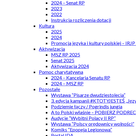
2024 – Senat RP
2023
2022
Instrukcja rozliczenia dotacji
Kultura
2025
2024
Promocja języka i kultury polskiej – IRJ
Aktywizacja
MSZ RP 2025
Senat 2025
Aktywizacja 2024
Pomoc charytatywna
2024 – Kancelaria Senatu RP
2024 – MSZ RP
Pozostałe
Wystawa “Pisarze dwudziestolecia”
3. edycja kampanii #KTOTYJESTEŚ „Języ
Podziemie łączy / Pogrindis jungia
A to Polski właśnie – POBIERZ PODRE
Audycje “Wybitni Polacy II RP”
Wystawa “Polscy orędownicy wolności”
Komiks “Epopeja Legionowa”
Portal IDA