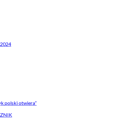
P 2024
k polski otwiera”
CZNIK