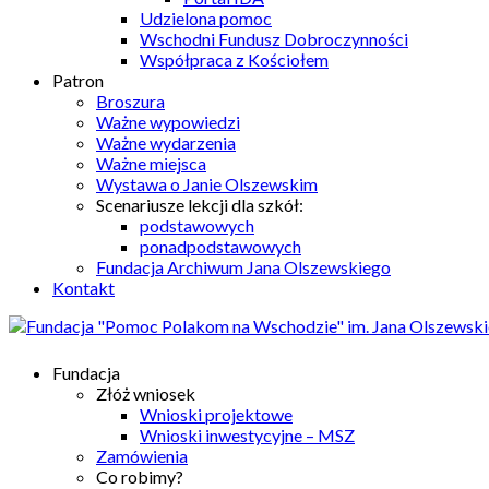
Udzielona pomoc
Wschodni Fundusz Dobroczynności
Współpraca z Kościołem
Patron
Broszura
Ważne wypowiedzi
Ważne wydarzenia
Ważne miejsca
Wystawa o Janie Olszewskim
Scenariusze lekcji dla szkół:
podstawowych
ponadpodstawowych
Fundacja Archiwum Jana Olszewskiego
Kontakt
Fundacja
Złóż wniosek
Wnioski projektowe
Wnioski inwestycyjne – MSZ
Zamówienia
Co robimy?