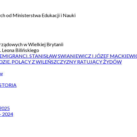
h od Ministerstwa Edukacji i Nauki
ządowych w Wielkiej Brytanii
 Leona Bilińskiego
 EMIGRANCI. STANISŁAW SWIANIEWICZ I JÓZEF MACKIEWI
DZIE. POLACY Z WILEŃSZCZYZNY RATUJĄCY ŻYDÓW
ów
STORIA
 2025
– 2024