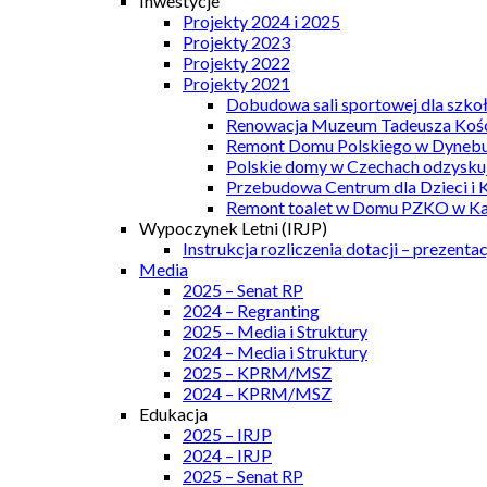
Inwestycje
Projekty 2024 i 2025
Projekty 2023
Projekty 2022
Projekty 2021
Dobudowa sali sportowej dla szkoł
Renowacja Muzeum Tadeusza Kości
Remont Domu Polskiego w Dynebu
Polskie domy w Czechach odzyskuj
Przebudowa Centrum dla Dzieci i 
Remont toalet w Domu PZKO w Kar
Wypoczynek Letni (IRJP)
Instrukcja rozliczenia dotacji – prezentac
Media
2025 – Senat RP
2024 – Regranting
2025 – Media i Struktury
2024 – Media i Struktury
2025 – KPRM/MSZ
2024 – KPRM/MSZ
Edukacja
2025 – IRJP
2024 – IRJP
2025 – Senat RP