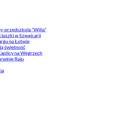
y-przedszkola “Wilia”
uszki w Szwajcarii
rgu na Łotwie
ą świetność
Kaplicy na Węgrzech
winie Raju
ja