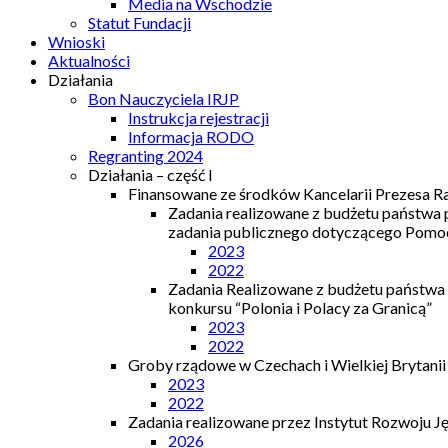
Media na Wschodzie
Statut Fundacji
Wnioski
Aktualności
Działania
Bon Nauczyciela IRJP
Instrukcja rejestracji
Informacja RODO
Regranting 2024
Działania – część I
Finansowane ze środków Kancelarii Prezesa R
Zadania realizowane z budżetu państwa
zadania publicznego dotyczącego Pomocy
2023
2022
Zadania Realizowane z budżetu państwa
konkursu “Polonia i Polacy za Granicą”
2023
2022
Groby rządowe w Czechach i Wielkiej Brytanii
2023
2022
Zadania realizowane przez Instytut Rozwoju J
2026