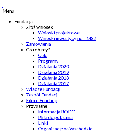
Menu
Fundacja
Złóż wniosek
Wnioski projektowe
Wnioski inwestycyjne – MSZ
Zamówienia
Co robimy?
Cele
Programy
Działania 2020
Działania 2019
Działania 2018
Działania 2017
Władze Fundacji
Zespół Fundacji
Film o Fundacji
Przydatne
Informacja RODO
Pliki do pobrania
Linki
Organizacje na Wschodzie