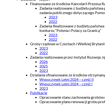
Finansowane ze środków Kancelarii Prezesa R
Zadania realizowane z budżetu państwa
zadania publicznego dotyczącego Pomocy
2023
2022
Zadania Realizowane z budżetu państwa
konkursu “Polonia i Polacy za Granicą”
2023
2022
Groby rządowe w Czechach i Wielkiej Brytanii
2023
2022
Zadania realizowane przez Instytut Rozwoju J
2026
2025
2023
Działania sfinansowane ze środków otrzymanyc
Wypoczynek Letni 2024 – część II
Wypoczynek Letni 2024 – część I
2023
Publikacje
Opracowanie stanu zachowania grobów r
Opracowanie planu renowacji grobu prof.