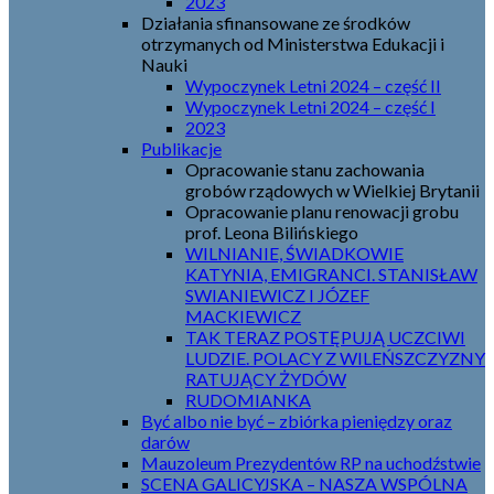
2023
Działania sfinansowane ze środków
otrzymanych od Ministerstwa Edukacji i
Nauki
Wypoczynek Letni 2024 – część II
Wypoczynek Letni 2024 – część I
2023
Publikacje
Opracowanie stanu zachowania
grobów rządowych w Wielkiej Brytanii
Opracowanie planu renowacji grobu
prof. Leona Bilińskiego
WILNIANIE, ŚWIADKOWIE
KATYNIA, EMIGRANCI. STANISŁAW
SWIANIEWICZ I JÓZEF
MACKIEWICZ
TAK TERAZ POSTĘPUJĄ UCZCIWI
LUDZIE. POLACY Z WILEŃSZCZYZNY
RATUJĄCY ŻYDÓW
RUDOMIANKA
Być albo nie być – zbiórka pieniędzy oraz
darów
Mauzoleum Prezydentów RP na uchodźstwie
SCENA GALICYJSKA – NASZA WSPÓLNA