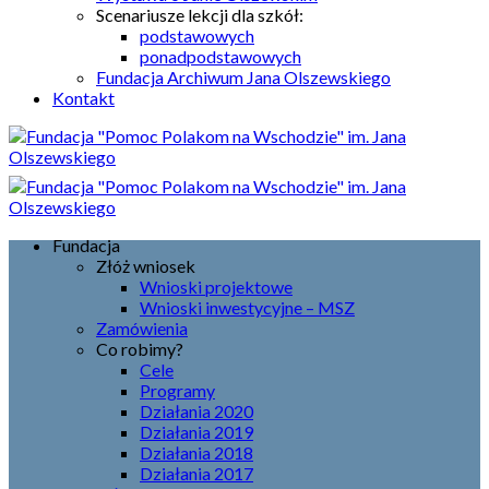
Scenariusze lekcji dla szkół:
podstawowych
ponadpodstawowych
Fundacja Archiwum Jana Olszewskiego
Kontakt
Fundacja
Złóż wniosek
Wnioski projektowe
Wnioski inwestycyjne – MSZ
Zamówienia
Co robimy?
Cele
Programy
Działania 2020
Działania 2019
Działania 2018
Działania 2017