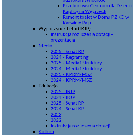
Przebudowa Centrum dla Dzieci i
Kaplicy na Węgrzech
Remont toalet w Domu PZKO w
Karwinie Raju
Wypoczynek Letni (IRJP)
Instrukcja rozliczenia dotacji –
prezentacja
Media
2025 – Senat RP
2024 – Regranting
2025 – Media i Struktury
2024 – Media i Struktury
2025 – KPRM/MSZ
2024 – KPRM/MSZ
Edukacja
2025 – IRJP
2024 – IRJP
2025 – Senat RP
2024 – Senat RP
2023
2022
Instrukcja rozliczenia dotacji
Kultura