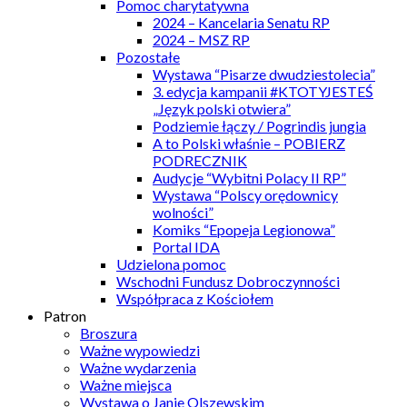
Pomoc charytatywna
2024 – Kancelaria Senatu RP
2024 – MSZ RP
Pozostałe
Wystawa “Pisarze dwudziestolecia”
3. edycja kampanii #KTOTYJESTEŚ
„Język polski otwiera”
Podziemie łączy / Pogrindis jungia
A to Polski właśnie – POBIERZ
PODRECZNIK
Audycje “Wybitni Polacy II RP”
Wystawa “Polscy orędownicy
wolności”
Komiks “Epopeja Legionowa”
Portal IDA
Udzielona pomoc
Wschodni Fundusz Dobroczynności
Współpraca z Kościołem
Patron
Broszura
Ważne wypowiedzi
Ważne wydarzenia
Ważne miejsca
Wystawa o Janie Olszewskim