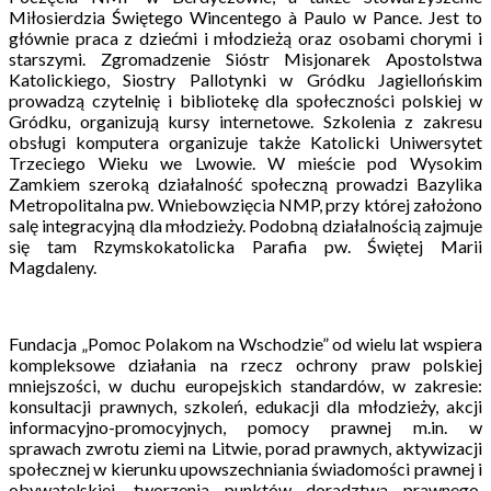
Miłosierdzia Świętego Wincentego à Paulo w Pance. Jest to
głównie praca z dziećmi i młodzieżą oraz osobami chorymi i
starszymi. Zgromadzenie Sióstr Misjonarek Apostolstwa
Katolickiego, Siostry Pallotynki w Gródku Jagiellońskim
prowadzą czytelnię i bibliotekę dla społeczności polskiej w
Gródku, organizują kursy internetowe. Szkolenia z zakresu
obsługi komputera organizuje także Katolicki Uniwersytet
Trzeciego Wieku we Lwowie. W mieście pod Wysokim
Zamkiem szeroką działalność społeczną prowadzi Bazylika
Metropolitalna pw. Wniebowzięcia NMP, przy której założono
salę integracyjną dla młodzieży. Podobną działalnością zajmuje
się tam Rzymskokatolicka Parafia pw. Świętej Marii
Magdaleny.
Fundacja „Pomoc Polakom na Wschodzie” od wielu lat wspiera
kompleksowe działania na rzecz ochrony praw polskiej
mniejszości, w duchu europejskich standardów, w zakresie:
konsultacji prawnych, szkoleń, edukacji dla młodzieży, akcji
informacyjno-promocyjnych, pomocy prawnej m.in. w
sprawach zwrotu ziemi na Litwie, porad prawnych, aktywizacji
społecznej w kierunku upowszechniania świadomości prawnej i
obywatelskiej, tworzenia punktów doradztwa prawnego,