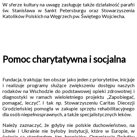
W sferze kultury na uwagę zasługuje także działalność parafii
św. Stanisława w Sankt Petersburgu oraz Stowarzyszenia
Katolików Polskich na Węgrzech pw. Świętego Wojciecha.
Pomoc charytatywna i socjalna
Fundacja, traktując ten obszar jako jeden z priorytetów, inicjuje
i realizuje programy służące zwiększeniu dostępu naszych
rodaków na Wschodzie do podstawowej opieki zdrowotnej i
diagnostyki w ramach wieloletniego projektu „Zapobiegać,
pomagać, leczyć”. I tak np. Stowarzyszeniu Caritas Diecezji
Grodzieńskiej pomogła w zakupie sprzętu rehabilitacyjnego
dla osób niepełnosprawnych, a także specjalistycznych leków.
Należy zaznaczyć, że gdyby nie polskie duchowieństwo, na
Litwie i Ukrainie nie byłoby instytucji, które w Europie, w
świecie są standardem, tzn. hospicjów. Organizację Pożytku