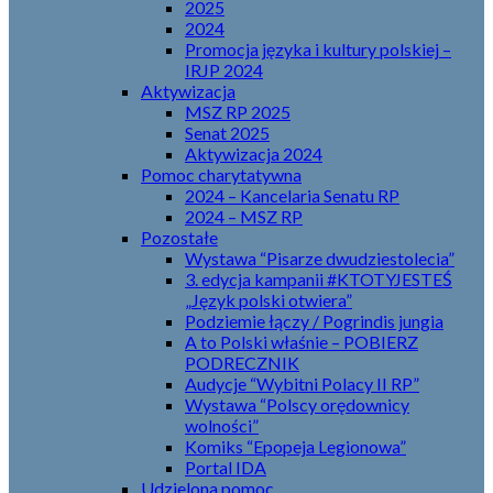
2025
2024
Promocja języka i kultury polskiej –
IRJP 2024
Aktywizacja
MSZ RP 2025
Senat 2025
Aktywizacja 2024
Pomoc charytatywna
2024 – Kancelaria Senatu RP
2024 – MSZ RP
Pozostałe
Wystawa “Pisarze dwudziestolecia”
3. edycja kampanii #KTOTYJESTEŚ
„Język polski otwiera”
Podziemie łączy / Pogrindis jungia
A to Polski właśnie – POBIERZ
PODRECZNIK
Audycje “Wybitni Polacy II RP”
Wystawa “Polscy orędownicy
wolności”
Komiks “Epopeja Legionowa”
Portal IDA
Udzielona pomoc