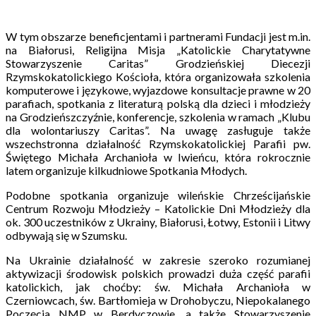
W tym obszarze beneficjentami i partnerami Fundacji jest m.in.
na Białorusi, Religijna Misja „Katolickie Charytatywne
Stowarzyszenie Caritas” Grodzieńskiej Diecezji
Rzymskokatolickiego Kościoła, która organizowała szkolenia
komputerowe i językowe, wyjazdowe konsultacje prawne w 20
parafiach, spotkania z literaturą polską dla dzieci i młodzieży
na Grodzieńszczyźnie, konferencje, szkolenia w ramach „Klubu
dla wolontariuszy Caritas”. Na uwagę zasługuje także
wszechstronna działalność Rzymskokatolickiej Parafii pw.
Świętego Michała Archanioła w Iwieńcu, która rokrocznie
latem organizuje kilkudniowe Spotkania Młodych.
Podobne spotkania organizuje wileńskie Chrześcijańskie
Centrum Rozwoju Młodzieży – Katolickie Dni Młodzieży dla
ok. 300 uczestników z Ukrainy, Białorusi, Łotwy, Estonii i Litwy
odbywają się w Szumsku.
Na Ukrainie działalność w zakresie szeroko rozumianej
aktywizacji środowisk polskich prowadzi duża część parafii
katolickich, jak choćby: św. Michała Archanioła w
Czerniowcach, św. Bartłomieja w Drohobyczu, Niepokalanego
Poczęcia NMP w Berdyczowie, a także Stowarzyszenie