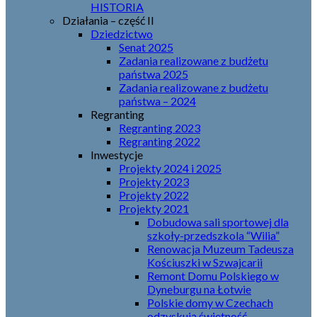
HISTORIA
Działania – część II
Dziedzictwo
Senat 2025
Zadania realizowane z budżetu
państwa 2025
Zadania realizowane z budżetu
państwa – 2024
Regranting
Regranting 2023
Regranting 2022
Inwestycje
Projekty 2024 i 2025
Projekty 2023
Projekty 2022
Projekty 2021
Dobudowa sali sportowej dla
szkoły-przedszkola “Wilia”
Renowacja Muzeum Tadeusza
Kościuszki w Szwajcarii
Remont Domu Polskiego w
Dyneburgu na Łotwie
Polskie domy w Czechach
odzyskują świetność