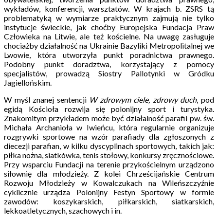
wykładów, konferencji, warsztatów. W krajach b. ZSRS tą
problematyką w wymiarze praktycznym zajmują nie tylko
instytucje świeckie, jak choćby Europejska Fundacja Praw
Człowieka na Litwie, ale też kościelne. Na uwagę zasługuje
chociażby działalność na Ukrainie Bazyliki Metropolitalnej we
Lwowie, która utworzyła punkt poradnictwa prawnego.
Podobny punkt doradztwa, korzystający z pomocy
specjalistów, prowadzą Siostry Pallotynki w Gródku
Jagiellońskim.
W myśl znanej sentencji
W zdrowym ciele, zdrowy duch
, pod
egidą Kościoła rozwija się polonijny sport i turystyka.
Znakomitym przykładem może być działalność parafii pw. św.
Michała Archanioła w Iwieńcu, która regularnie organizuje
rozgrywki sportowe na wzór parafiady dla zgłoszonych z
diecezji parafian, w kilku dyscyplinach sportowych, takich jak:
piłka nożna, siatkówka, tenis stołowy, konkursy zręcznościowe.
Przy wsparciu Fundacji na terenie przykościelnym urządzono
siłownię dla młodzieży. Z kolei Chrześcijańskie Centrum
Rozwoju Młodzieży w Kowalczukach na Wileńszczyźnie
cyklicznie urządza Polonijny Festyn Sportowy w formie
zawodów: koszykarskich, piłkarskich, siatkarskich,
lekkoatletycznych, szachowych i in.