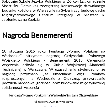
Sobotniej Szkole Języka Polskiego w Żółkwi (Zgromadzenie
Sióstr św. Dominika), zewnętrzną konserwację drewnianego
budynku kościoła w Wierszynie na Syberii czy budowę dachu
Międzynarodowego Centrum Integracji w Mostach k.
Jabłonkowa na Zaolziu.
Nagroda Benemerenti
10 stycznia 2015 roku Fundacja „Pomoc Polakom na
Wschodzie” otrzymała nagrodę Ordynariatu Polowego
Wojskiego Polskiego – Benemerenti 2015. Ceremonia
wręczenia odbyła się w Klubie Wojskowej Akademii
Technicznej w Warszawie. W uzasadnieniu stwierdzono, że
nagrodę przyznano „za umacnianie więzi Polaków
rozproszonych na Wschodzie z Ojczyzną, przywracanie
poczucia narodowej godności oraz budowanie międzyludzkiej
solidarności i wsparcia”.
Fundacja “Pomoc Polakom na Wschodzie” im. Jana Olszewskiego
ul. Jazdów 10A
00-467 Warszawa