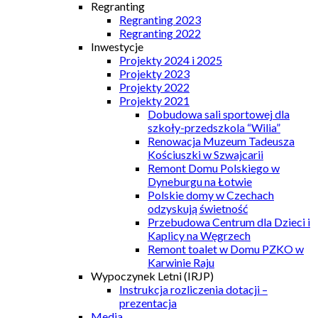
Regranting
Regranting 2023
Regranting 2022
Inwestycje
Projekty 2024 i 2025
Projekty 2023
Projekty 2022
Projekty 2021
Dobudowa sali sportowej dla
szkoły-przedszkola “Wilia”
Renowacja Muzeum Tadeusza
Kościuszki w Szwajcarii
Remont Domu Polskiego w
Dyneburgu na Łotwie
Polskie domy w Czechach
odzyskują świetność
Przebudowa Centrum dla Dzieci i
Kaplicy na Węgrzech
Remont toalet w Domu PZKO w
Karwinie Raju
Wypoczynek Letni (IRJP)
Instrukcja rozliczenia dotacji –
prezentacja
Media