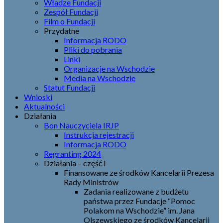
Władze Fundacji
Zespół Fundacji
Film o Fundacji
Przydatne
Informacja RODO
Pliki do pobrania
Linki
Organizacje na Wschodzie
Media na Wschodzie
Statut Fundacji
Wnioski
Aktualności
Działania
Bon Nauczyciela IRJP
Instrukcja rejestracji
Informacja RODO
Regranting 2024
Działania – część I
Finansowane ze środków Kancelarii Prezesa
Rady Ministrów
Zadania realizowane z budżetu
państwa przez Fundacje “Pomoc
Polakom na Wschodzie” im. Jana
Olszewskiego ze środków Kancelarii