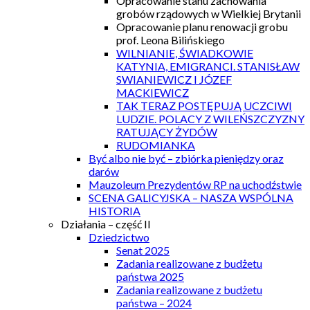
Opracowanie stanu zachowania
grobów rządowych w Wielkiej Brytanii
Opracowanie planu renowacji grobu
prof. Leona Bilińskiego
WILNIANIE, ŚWIADKOWIE
KATYNIA, EMIGRANCI. STANISŁAW
SWIANIEWICZ I JÓZEF
MACKIEWICZ
TAK TERAZ POSTĘPUJĄ UCZCIWI
LUDZIE. POLACY Z WILEŃSZCZYZNY
RATUJĄCY ŻYDÓW
RUDOMIANKA
Być albo nie być – zbiórka pieniędzy oraz
darów
Mauzoleum Prezydentów RP na uchodźstwie
SCENA GALICYJSKA – NASZA WSPÓLNA
HISTORIA
Działania – część II
Dziedzictwo
Senat 2025
Zadania realizowane z budżetu
państwa 2025
Zadania realizowane z budżetu
państwa – 2024