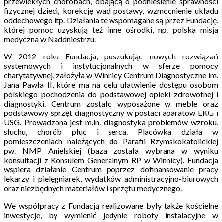
przewlekłych chorobach, dbającą o podniesienie sprawności
fizycznej dzieci, korekcję wad postawy, wzmocnienie układu
oddechowego itp. Działania te wspomagane są przez Fundację,
której pomoc uzyskują też inne ośrodki, np. polska misja
medyczna w Naddniestrzu.
W 2012 roku Fundacja, poszukując nowych rozwiązań
systemowych i instytucjonalnych w sferze pomocy
charytatywnej, założyła w Winnicy Centrum Diagnostyczne im.
Jana Pawła II, które ma na celu ułatwienie dostępu osobom
polskiego pochodzenia do podstawowej opieki zdrowotnej i
diagnostyki. Centrum zostało wyposażone w meble oraz
podstawowy sprzęt diagnostyczny w postaci aparatów EKG i
USG. Prowadzona jest m.in. diagnostyka problemów wzroku,
słuchu, chorób płuc i serca. Placówka działa w
pomieszczeniach należących do Parafii Rzymskokatolickiej
pw. NMP Anielskiej (baza została wybrana w wyniku
konsultacji z Konsulem Generalnym RP w Winnicy). Fundacja
wspiera działanie Centrum poprzez dofinansowanie pracy
lekarzy i pielęgniarek, wydatków administracyjno-biurowych
oraz niezbędnych materiałów i sprzętu medycznego.
We współpracy z Fundacją realizowane były także kościelne
inwestycje, by wymienić jedynie roboty instalacyjne w