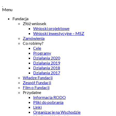
Menu
Fundacja
Złóż wniosek
Wnioski projektowe
Wnioski inwestycyjne – MSZ
Zamówienia
Co robimy?
Cele
Programy
Działania 2020
Działania 2019
Działania 2018
Działania 2017
Władze Fundacji
Zespół Fundacji
Film o Fundacji
Przydatne
Informacja RODO
Pliki do pobrania
Linki
Organizacje na Wschodzie