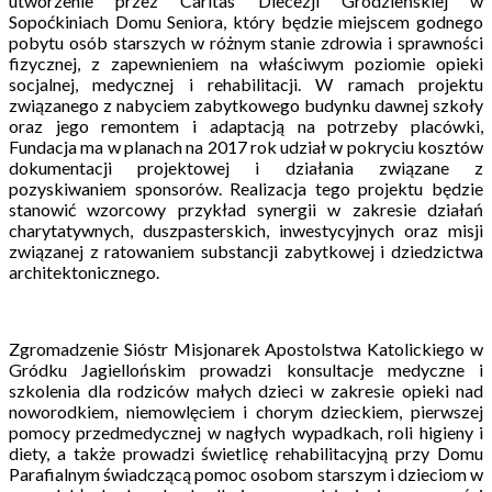
utworzenie przez Caritas Diecezji Grodzieńskiej w
Sopoćkiniach Domu Seniora, który będzie miejscem godnego
pobytu osób starszych w różnym stanie zdrowia i sprawności
fizycznej, z zapewnieniem na właściwym poziomie opieki
socjalnej, medycznej i rehabilitacji. W ramach projektu
związanego z nabyciem zabytkowego budynku dawnej szkoły
oraz jego remontem i adaptacją na potrzeby placówki,
Fundacja ma w planach na 2017 rok udział w pokryciu kosztów
dokumentacji projektowej i działania związane z
pozyskiwaniem sponsorów. Realizacja tego projektu będzie
stanowić wzorcowy przykład synergii w zakresie działań
charytatywnych, duszpasterskich, inwestycyjnych oraz misji
związanej z ratowaniem substancji zabytkowej i dziedzictwa
architektonicznego.
Zgromadzenie Sióstr Misjonarek Apostolstwa Katolickiego w
Gródku Jagiellońskim prowadzi konsultacje medyczne i
szkolenia dla rodziców małych dzieci w zakresie opieki nad
noworodkiem, niemowlęciem i chorym dzieckiem, pierwszej
pomocy przedmedycznej w nagłych wypadkach, roli higieny i
diety, a także prowadzi świetlicę rehabilitacyjną przy Domu
Parafialnym świadczącą pomoc osobom starszym i dzieciom w