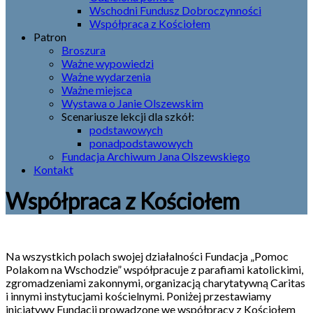
Wschodni Fundusz Dobroczynności
Współpraca z Kościołem
Patron
Broszura
Ważne wypowiedzi
Ważne wydarzenia
Ważne miejsca
Wystawa o Janie Olszewskim
Scenariusze lekcji dla szkół:
podstawowych
ponadpodstawowych
Fundacja Archiwum Jana Olszewskiego
Kontakt
Współpraca z Kościołem
Na wszystkich polach swojej działalności Fundacja „Pomoc
Polakom na Wschodzie” współpracuje z parafiami katolickimi,
zgromadzeniami zakonnymi, organizacją charytatywną Caritas
i innymi instytucjami kościelnymi. Poniżej przestawiamy
inicjatywy Fundacji prowadzone we współpracy z Kościołem