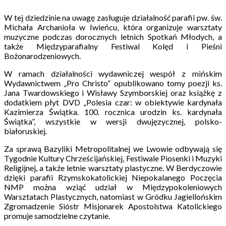
W tej dziedzinie na uwagę zasługuje działalność parafii pw. św.
Michała Archanioła w Iwieńcu, która organizuje warsztaty
muzyczne podczas dorocznych letnich Spotkań Młodych, a
także Międzyparafialny Festiwal Kolęd i Pieśni
Bożonarodzeniowych.
W ramach działalności wydawniczej wespół z mińskim
Wydawnictwem „Pro Christo” opublikowano tomy poezji ks.
Jana Twardowskiego i Wisławy Szymborskiej oraz książkę z
dodatkiem płyt DVD „Polesia czar: w obiektywie kardynała
Kazimierza Świątka. 100. rocznica urodzin ks. kardynała
Świątka”, wszystkie w wersji dwujęzycznej, polsko-
białoruskiej.
Za sprawą Bazyliki Metropolitalnej we Lwowie odbywają się
Tygodnie Kultury Chrześcijańskiej, Festiwale Piosenki i Muzyki
Religijnej, a także letnie warsztaty plastyczne. W Berdyczowie
dzięki parafii Rzymskokatolickiej Niepokalanego Poczęcia
NMP można wziąć udział w Międzypokoleniowych
Warsztatach Plastycznych, natomiast w Gródku Jagiellońskim
Zgromadzenie Sióstr Misjonarek Apostolstwa Katolickiego
promuje samodzielne czytanie.