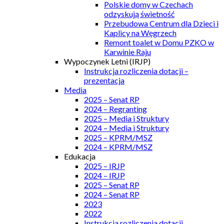
Polskie domy w Czechach
odzyskują świetność
Przebudowa Centrum dla Dzieci i
Kaplicy na Węgrzech
Remont toalet w Domu PZKO w
Karwinie Raju
Wypoczynek Letni (IRJP)
Instrukcja rozliczenia dotacji –
prezentacja
Media
2025 – Senat RP
2024 – Regranting
2025 – Media i Struktury
2024 – Media i Struktury
2025 – KPRM/MSZ
2024 – KPRM/MSZ
Edukacja
2025 – IRJP
2024 – IRJP
2025 – Senat RP
2024 – Senat RP
2023
2022
Instrukcja rozliczenia dotacji