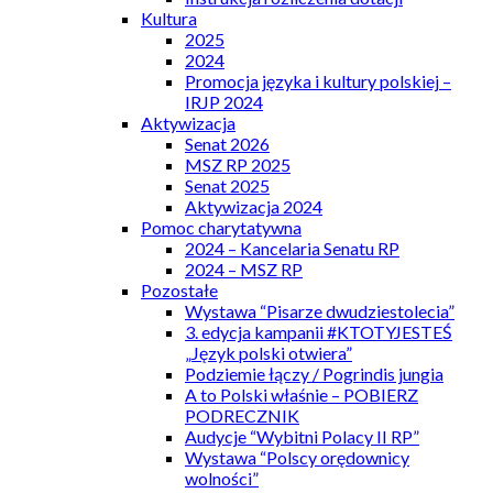
Kultura
2025
2024
Promocja języka i kultury polskiej –
IRJP 2024
Aktywizacja
Senat 2026
MSZ RP 2025
Senat 2025
Aktywizacja 2024
Pomoc charytatywna
2024 – Kancelaria Senatu RP
2024 – MSZ RP
Pozostałe
Wystawa “Pisarze dwudziestolecia”
3. edycja kampanii #KTOTYJESTEŚ
„Język polski otwiera”
Podziemie łączy / Pogrindis jungia
A to Polski właśnie – POBIERZ
PODRECZNIK
Audycje “Wybitni Polacy II RP”
Wystawa “Polscy orędownicy
wolności”