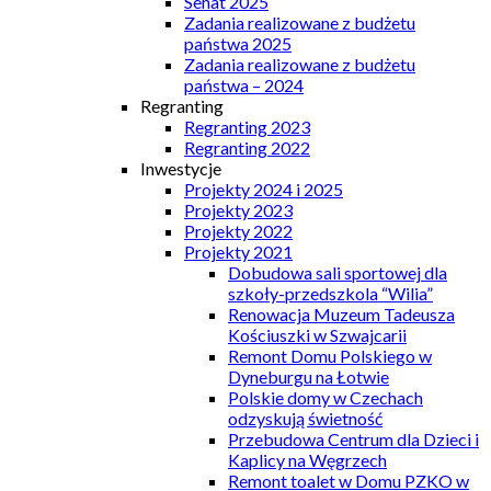
Senat 2025
Zadania realizowane z budżetu
państwa 2025
Zadania realizowane z budżetu
państwa – 2024
Regranting
Regranting 2023
Regranting 2022
Inwestycje
Projekty 2024 i 2025
Projekty 2023
Projekty 2022
Projekty 2021
Dobudowa sali sportowej dla
szkoły-przedszkola “Wilia”
Renowacja Muzeum Tadeusza
Kościuszki w Szwajcarii
Remont Domu Polskiego w
Dyneburgu na Łotwie
Polskie domy w Czechach
odzyskują świetność
Przebudowa Centrum dla Dzieci i
Kaplicy na Węgrzech
Remont toalet w Domu PZKO w