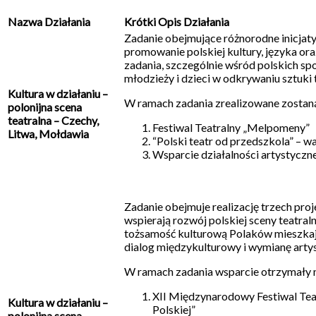
Nazwa Działania
Krótki Opis Działania
Zadanie obejmujące różnorodne inicjaty
promowanie polskiej kultury, języka oraz
zadania, szczególnie wśród polskich spo
młodzieży i dzieci w odkrywaniu sztuki t
Kultura w działaniu –
W ramach zadania zrealizowane zostaną
polonijna scena
teatralna – Czechy,
Festiwal Teatralny „Melpomeny”
Litwa, Mołdawia
“Polski teatr od przedszkola” – wa
Wsparcie działalności artystyczne
Zadanie obejmuje realizację trzech pro
wspierają rozwój polskiej sceny teatral
tożsamość kulturową Polaków mieszkaj
dialog międzykulturowy i wymianę arty
W ramach zadania wsparcie otrzymały n
XII Międzynarodowy Festiwal Tea
Kultura w działaniu –
Polskiej”
polonijna scena