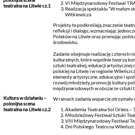
VI Międzynarodowy Festiwal 
teatralna na Litwie cz.1
Realizacja spektaklu “W małym d
Witkiewicza
Projekty te podkreślają znaczenie teatru
refleksji i dialogu, wzmacniając jednoc
Polaków na Litwie oraz promując pols
środowisku.
Zadanie obejmuje realizację czterech 
kulturalnych, które wspólnie tworzą 
sztuki teatralnej, edukacji artystycznej
polskiej na Litwie i w regionie Wileńsz
elementy artystyczne, edukacyjne i spo
rozwój młodzieży, promocję kultury pol
międzynarodowych w obszarze sztuki te
Kultura w działaniu –
W ramach zadania wsparcie otrzymały n
polonijna scena
teatralna na Litwie cz.2
Akademia Teatralna Sol Oriens – 
Młodzieżowy Festiwal Sztuki Teat
VIII Międzynarodowy Festiwal Te
Dni Polskiego Teatru na Wileńszc