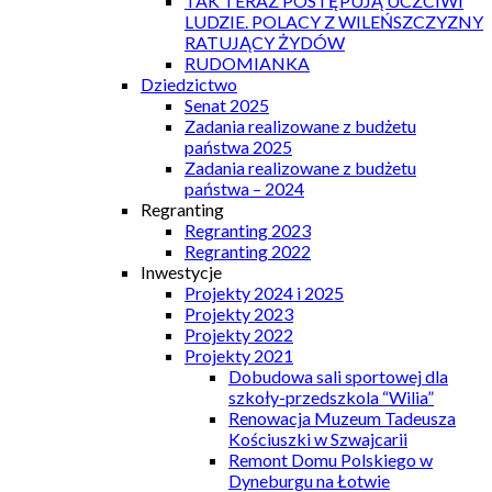
TAK TERAZ POSTĘPUJĄ UCZCIWI
LUDZIE. POLACY Z WILEŃSZCZYZNY
RATUJĄCY ŻYDÓW
RUDOMIANKA
Dziedzictwo
Senat 2025
Zadania realizowane z budżetu
państwa 2025
Zadania realizowane z budżetu
państwa – 2024
Regranting
Regranting 2023
Regranting 2022
Inwestycje
Projekty 2024 i 2025
Projekty 2023
Projekty 2022
Projekty 2021
Dobudowa sali sportowej dla
szkoły-przedszkola “Wilia”
Renowacja Muzeum Tadeusza
Kościuszki w Szwajcarii
Remont Domu Polskiego w
Dyneburgu na Łotwie