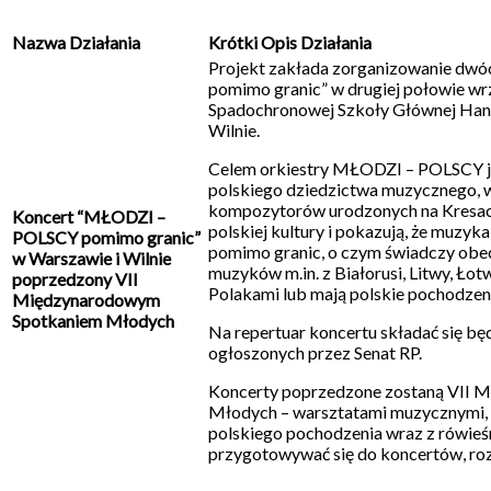
Nazwa Działania
Krótki Opis Działania
Projekt zakłada zorganizowanie d
pomimo granic” w drugiej połowie wrz
Spadochronowej Szkoły Głównej Hand
Wilnie.
Celem orkiestry MŁODZI – POLSCY j
polskiego dziedzictwa muzycznego, w
kompozytorów urodzonych na Kresach
Koncert “MŁODZI –
polskiej kultury i pokazują, że muzyka
POLSCY pomimo granic”
pomimo granic, o czym świadczy obec
w Warszawie i Wilnie
muzyków m.in. z Białorusi, Litwy, Łot
poprzedzony VII
Polakami lub mają polskie pochodzen
Międzynarodowym
Spotkaniem Młodych
Na repertuar koncertu składać się bę
ogłoszonych przez Senat RP.
Koncerty poprzedzone zostaną VII
Młodych – warsztatami muzycznymi,
polskiego pochodzenia wraz z rówieś
przygotowywać się do koncertów, roz