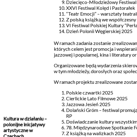
Dziecięco-Młodzieżowy Festiwal 
XXVI Festiwal Kolęd i Pastorałek
“Teatr Emocji” – warsztaty teatra
Z polską książką we współczesny
VI Festiwal Polskiej Kultury “Perł
Dzień Polonii Węgierskiej 2025
W ramach zadania zostanie zrealizowan
których celem jest promocja i wspieranie
jazzowej i popularnej, kina i literatury 
Organizowane będą wydarzenia skierow
w tym młodzieży, dorosłych oraz społec
W ramach projektu zrealizowane zostan
Polskie czwartki 2025
Cierlickie Lato Filmowe 2025
Jazzowa Jesień 2025
Dolański Gróm – festiwal promuj
RP
Kultura w działaniu –
Doświadczanie kultury wszystki
polonijne inicjatywy
78. Międzynarodowe Spotkanie Fo
artystyczne w
Z książką na walizkach 2025
Czechach