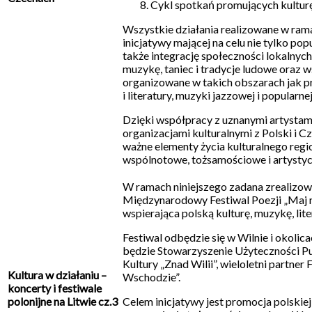
Cykl spotkań promujących kultur
Wszystkie działania realizowane w rama
inicjatywy mającej na celu nie tylko popu
także integrację społeczności lokalnych
muzykę, taniec i tradycje ludowe oraz w
organizowane w takich obszarach jak p
i literatury, muzyki jazzowej i popularnej
Dzięki współpracy z uznanymi artystami
organizacjami kulturalnymi z Polski i C
ważne elementy życia kulturalnego reg
wspólnotowe, tożsamościowe i artystyc
W ramach niniejszego zadana zrealizowa
Międzynarodowy Festiwal Poezji „Maj na
wspierająca polską kulturę, muzykę, lite
Festiwal odbędzie się w Wilnie i okoli
będzie Stowarzyszenie Użyteczności P
Kultury „Znad Wilii”, wieloletni partne
Kultura w działaniu –
Wschodzie”.
koncerty i festiwale
polonijne na Litwie cz.3
Celem inicjatywy jest promocja polskiej l