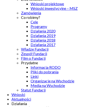
Wnioski projektowe
Wnioski inwestycyjne – MSZ
Zamówienia
Co robimy?
Cele
Programy
Działania 2020
Działania 2019
Działania 2018
Działania 2017
Władze Fundacji
Zespół Fundacji
Film o Fundacji
Przydatne
Informacja RODO
Pliki do pobrania
Linki
Organizacje na Wschodzie
Media na Wschodzie
Statut Fundacji
Wnioski
Aktualności
Działania