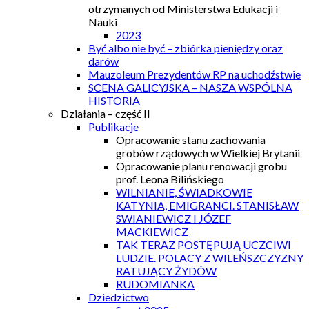
otrzymanych od Ministerstwa Edukacji i
Nauki
2023
Być albo nie być – zbiórka pieniędzy oraz
darów
Mauzoleum Prezydentów RP na uchodźstwie
SCENA GALICYJSKA – NASZA WSPÓLNA
HISTORIA
Działania – część II
Publikacje
Opracowanie stanu zachowania
grobów rządowych w Wielkiej Brytanii
Opracowanie planu renowacji grobu
prof. Leona Bilińskiego
WILNIANIE, ŚWIADKOWIE
KATYNIA, EMIGRANCI. STANISŁAW
SWIANIEWICZ I JÓZEF
MACKIEWICZ
TAK TERAZ POSTĘPUJĄ UCZCIWI
LUDZIE. POLACY Z WILEŃSZCZYZNY
RATUJĄCY ŻYDÓW
RUDOMIANKA
Dziedzictwo