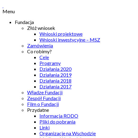
Menu
Fundacja
Złóż wniosek
Wnioski projektowe
Wnioski inwestycyjne – MSZ
Zamówienia
Co robimy?
Cele
Programy
Działania 2020
Działania 2019
Działania 2018
Działania 2017
Władze Fundacji
Zespół Fundacji
Film o Fundacji
Przydatne
Informacja RODO
Pliki do pobrania
Linki
Organizacje na Wschodzie