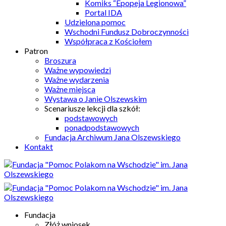
Komiks “Epopeja Legionowa”
Portal IDA
Udzielona pomoc
Wschodni Fundusz Dobroczynności
Współpraca z Kościołem
Patron
Broszura
Ważne wypowiedzi
Ważne wydarzenia
Ważne miejsca
Wystawa o Janie Olszewskim
Scenariusze lekcji dla szkół:
podstawowych
ponadpodstawowych
Fundacja Archiwum Jana Olszewskiego
Kontakt
Fundacja
Złóż wniosek