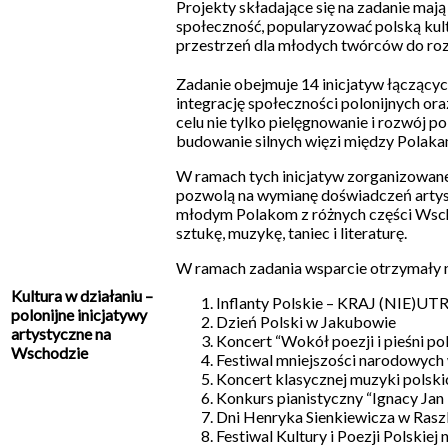
Projekty składające się na zadanie mają
społeczność, popularyzować polską kultu
przestrzeń dla młodych twórców do rozwi
Zadanie obejmuje 14 inicjatyw łączących
integrację społeczności polonijnych ora
celu nie tylko pielęgnowanie i rozwój pol
budowanie silnych więzi między Polakam
W ramach tych inicjatyw zorganizowane
pozwolą na wymianę doświadczeń artyst
młodym Polakom z różnych części Wsch
sztukę, muzykę, taniec i literaturę.
W ramach zadania wsparcie otrzymały n
Kultura w działaniu –
Inflanty Polskie – KRAJ (NIE)
polonijne inicjatywy
Dzień Polski w Jakubowie
artystyczne na
Koncert “Wokół poezji i pieśni pol
Wschodzie
Festiwal mniejszości narodowych
Koncert klasycznej muzyki pols
Konkurs pianistyczny “Ignacy Jan
Dni Henryka Sienkiewicza w Ras
Festiwal Kultury i Poezji Polskiej