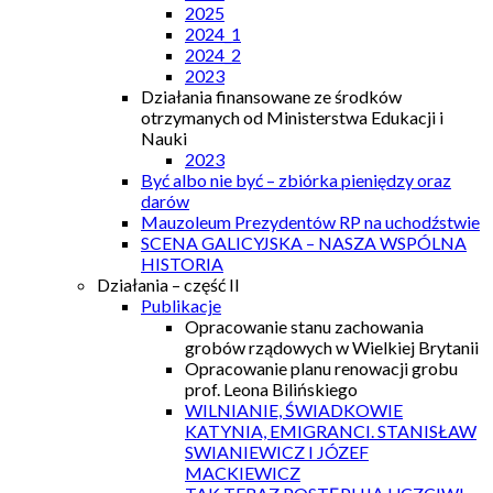
2025
2024_1
2024_2
2023
Działania finansowane ze środków
otrzymanych od Ministerstwa Edukacji i
Nauki
2023
Być albo nie być – zbiórka pieniędzy oraz
darów
Mauzoleum Prezydentów RP na uchodźstwie
SCENA GALICYJSKA – NASZA WSPÓLNA
HISTORIA
Działania – część II
Publikacje
Opracowanie stanu zachowania
grobów rządowych w Wielkiej Brytanii
Opracowanie planu renowacji grobu
prof. Leona Bilińskiego
WILNIANIE, ŚWIADKOWIE
KATYNIA, EMIGRANCI. STANISŁAW
SWIANIEWICZ I JÓZEF
MACKIEWICZ