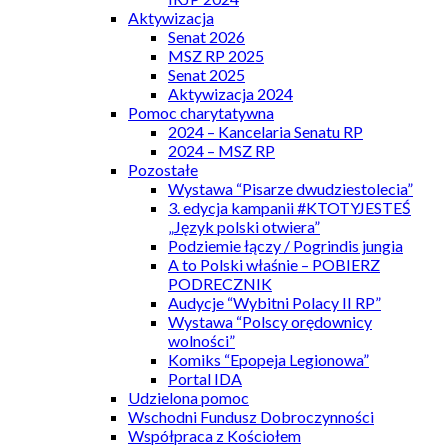
Aktywizacja
Senat 2026
MSZ RP 2025
Senat 2025
Aktywizacja 2024
Pomoc charytatywna
2024 – Kancelaria Senatu RP
2024 – MSZ RP
Pozostałe
Wystawa “Pisarze dwudziestolecia”
3. edycja kampanii #KTOTYJESTEŚ
„Język polski otwiera”
Podziemie łączy / Pogrindis jungia
A to Polski właśnie – POBIERZ
PODRECZNIK
Audycje “Wybitni Polacy II RP”
Wystawa “Polscy orędownicy
wolności”
Komiks “Epopeja Legionowa”
Portal IDA
Udzielona pomoc
Wschodni Fundusz Dobroczynności
Współpraca z Kościołem