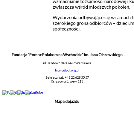
wzmacnianie tożsamości narodowej i ku
zwłaszcza wśród młodszych pokoleń.
Wydarzenia odbywające się w ramach f
szerokiego grona odbiorców – dzieci, m
społeczności.
Fundacja “Pomoc Polakom na Wschodzie” im. Jana Olszewskiego
ul. Jazdów 10A
00-467 Warszawa
biuro@pol.org.pl
Sekretariat: +48 22 628 55 57
Księgowość: wew. 113
Mapa dojazdu