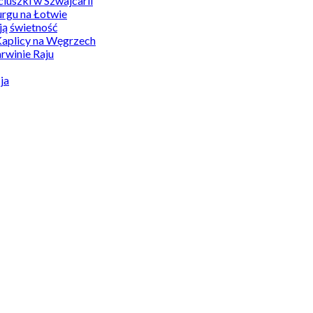
uszki w Szwajcarii
rgu na Łotwie
ą świetność
Kaplicy na Węgrzech
winie Raju
ja