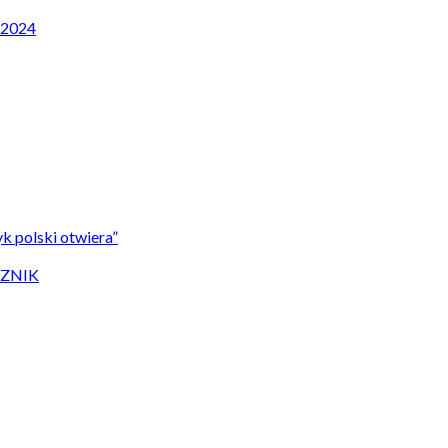
P 2024
k polski otwiera”
CZNIK