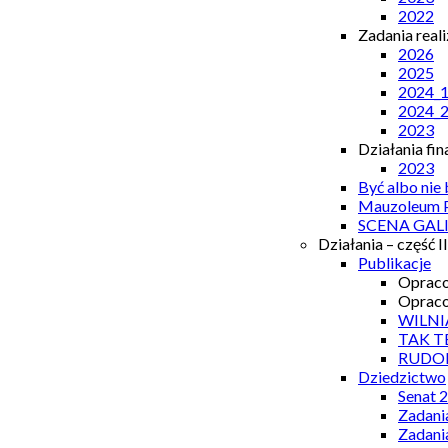
2022
Zadania real
2026
2025
2024_
2024_
2023
Działania fi
2023
Być albo nie
Mauzoleum P
SCENA GAL
Działania – część II
Publikacje
Opraco
Opraco
WILNI
TAK T
RUDO
Dziedzictwo
Senat 
Zadani
Zadani