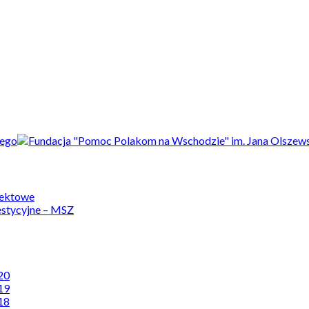
jektowe
estycyjne – MSZ
20
19
18