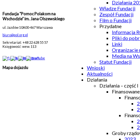
Działania 20
Władze Fundacji
Fundacja “Pomoc Polakom na
Zespół Fundacji
Wschodzie” im. Jana Olszewskiego
Film o Fundacji
Przydatne
ul. Jazdów 10A
00-467 Warszawa
Informacja
biuro@pol.org.pl
Pliki do pobr
Sekretariat: +48 22 628 55 57
Linki
Księgowość: wew. 113
Organizacje
Media na Ws
Statut Fundacji
Wnioski
Mapa dojazdu
Aktualności
Działania
Działania – część I
Finansowan
Finans
2
2
Finans
2
2
Groby rządow
2023