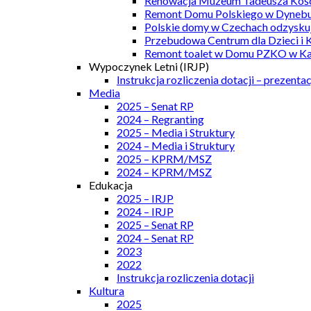
Renowacja Muzeum Tadeusza Kości
Remont Domu Polskiego w Dynebu
Polskie domy w Czechach odzyskuj
Przebudowa Centrum dla Dzieci i 
Remont toalet w Domu PZKO w Kar
Wypoczynek Letni (IRJP)
Instrukcja rozliczenia dotacji – prezentac
Media
2025 – Senat RP
2024 – Regranting
2025 – Media i Struktury
2024 – Media i Struktury
2025 – KPRM/MSZ
2024 – KPRM/MSZ
Edukacja
2025 – IRJP
2024 – IRJP
2025 – Senat RP
2024 – Senat RP
2023
2022
Instrukcja rozliczenia dotacji
Kultura
2025