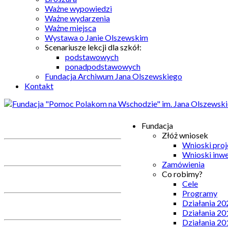
Ważne wypowiedzi
Ważne wydarzenia
Ważne miejsca
Wystawa o Janie Olszewskim
Scenariusze lekcji dla szkół:
podstawowych
ponadpodstawowych
Fundacja Archiwum Jana Olszewskiego
Kontakt
Fundacja
Złóż wniosek
Wnioski pro
Wnioski inw
Zamówienia
Co robimy?
Cele
Programy
Działania 20
Działania 20
Działania 20