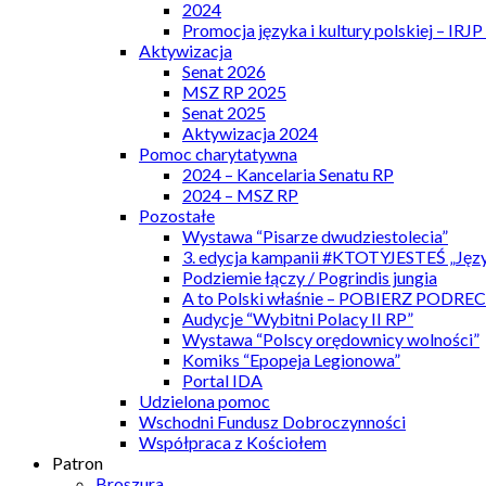
2024
Promocja języka i kultury polskiej – IRJ
Aktywizacja
Senat 2026
MSZ RP 2025
Senat 2025
Aktywizacja 2024
Pomoc charytatywna
2024 – Kancelaria Senatu RP
2024 – MSZ RP
Pozostałe
Wystawa “Pisarze dwudziestolecia”
3. edycja kampanii #KTOTYJESTEŚ „Języ
Podziemie łączy / Pogrindis jungia
A to Polski właśnie – POBIERZ PODRE
Audycje “Wybitni Polacy II RP”
Wystawa “Polscy orędownicy wolności”
Komiks “Epopeja Legionowa”
Portal IDA
Udzielona pomoc
Wschodni Fundusz Dobroczynności
Współpraca z Kościołem
Patron
Broszura