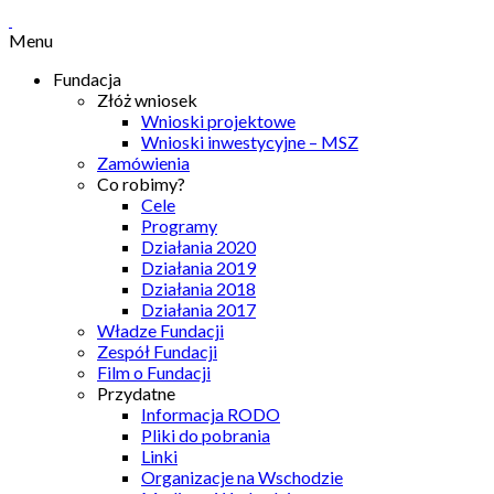
Menu
Fundacja
Złóż wniosek
Wnioski projektowe
Wnioski inwestycyjne – MSZ
Zamówienia
Co robimy?
Cele
Programy
Działania 2020
Działania 2019
Działania 2018
Działania 2017
Władze Fundacji
Zespół Fundacji
Film o Fundacji
Przydatne
Informacja RODO
Pliki do pobrania
Linki
Organizacje na Wschodzie