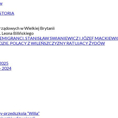
ów
STORIA
ządowych w Wielkiej Brytanii
 Leona Bilińskiego
 EMIGRANCI. STANISŁAW SWIANIEWICZ I JÓZEF MACKIEWI
DZIE. POLACY Z WILEŃSZCZYZNY RATUJĄCY ŻYDÓW
 2025
– 2024
y-przedszkola “Wilia”