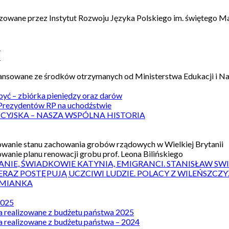
izowane przez Instytut Rozwoju Języka Polskiego im. świętego M
1
2
nansowane ze środków otrzymanych od Ministerstwa Edukacji i N
 być – zbiórka pieniędzy oraz darów
rezydentów RP na uchodźstwie
ICYJSKA – NASZA WSPÓLNA HISTORIA
wanie stanu zachowania grobów rządowych w Wielkiej Brytanii
wanie planu renowacji grobu prof. Leona Bilińskiego
ANIE, ŚWIADKOWIE KATYNIA, EMIGRANCI. STANISŁAW SW
ERAZ POSTĘPUJĄ UCZCIWI LUDZIE. POLACY Z WILEŃSZC
MIANKA
2025
a realizowane z budżetu państwa 2025
a realizowane z budżetu państwa – 2024