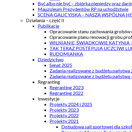
Być albo nie być – zbiórka pieniędzy oraz dar
Mauzoleum Prezydentów RP na uchodźstwie
SCENA GALICYJSKA – NASZA WSPÓLNA HI
Działania – część II
Publikacje
Opracowanie stanu zachowania grobów r
Opracowanie planu renowacji grobu prof.
WILNIANIE, ŚWIADKOWIE KATYNIA,
TAK TERAZ POSTĘPUJĄ UCZCIWI LU
RUDOMIANKA
Dziedzictwo
Senat 2025
Zadania realizowane z budżetu państwa
Zadania realizowane z budżetu państwa 
Regranting
Regranting 2023
Regranting 2022
Inwestycje
Projekty 2024 i 2025
Projekty 2023
Projekty 2022
Projekty 2021
Dobudowa sali sportowej dla szkoł