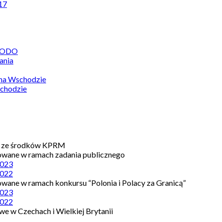
17
 RODO
ania
 na Wschodzie
chodzie
e ze środków KPRM
owane w ramach zadania publicznego
023
022
owane w ramach konkursu “Polonia i Polacy za Granicą”
023
022
e w Czechach i Wielkiej Brytanii