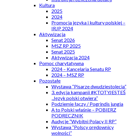
Kultura
2025
2024
Promocja języka i kultury polskiej –
IRJP 2024
Aktywizacja
Senat 2026
MSZ RP 2025
Senat 2025
Aktywizacja 2024
Pomoc charytatywna
2024 – Kancelaria Senatu RP
2024 – MSZ RP
Pozostałe
Wystawa “Pisarze dwudziestolecia”
3. edycja kampanii #KTOTYJESTEŚ
„Język polski otwiera”
Podziemie łączy / Pogrindis jungia
A to Polski właśnie – POBIERZ
PODRECZNIK
Audycje “Wybitni Polacy II RP”
Wystawa “Polscy orędownicy
wolności”