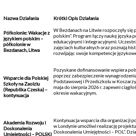
Nazwa Działania
Krótki Opis Działania
W Bezdanach na Litwie rozpoczęły się 
Półkolonie: Wakacje z
polskim”. Program łączy naukę języka p
językiem polskim –
edukacyjnymi i integracyjnymi. Uczestn
półkolonie w
zajęciach kulturalnych oraz poznają hist
Bezdanach, Litwa
rozwijając swoje kompetencje językowe
Pozyskane dofinansowanie wspiera pols
poprzez zabezpieczenie wynagrodzenia
Wsparcie dla Polskiej
Podstawowej i Przedszkolu w Koszarzy
Szkoły na Zaolziu
maja do sierpnia 2026 r. zapewni ciągło
(Republika Czeska) –
okresie wakacyjnym.
kontynuacja
Kontynuacja wsparcia dla organizacji p
Akademia Rozwoju i
w Londynie umożliwi realizację projekt
Doskonalenia
Doskonalenia Umiejętności – POL”. Dzia
Umiejętności – POLSKI