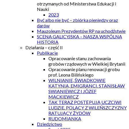
otrzymanych od Ministerstwa Edukacji i
Nauki
2023
Być albo nie być – zbiórka pieniędzy oraz
darów
Mauzoleum Prezydentów RP na uchodźstwie
SCENA GALICYJSKA – NASZA WSPÓLNA
HISTORIA
Działania – część II
Publikacje
Opracowanie stanu zachowania
grobów rządowych w Wielkiej Brytanii
Opracowanie planu renowacji grobu
prof. Leona Bilińskiego
WILNIANIE, ŚWIADKOWIE
KATYNIA, EMIGRANCI. STANISŁAW
SWIANIEWICZ I JÓZEF
MACKIEWICZ
TAK TERAZ POSTĘPUJĄ UCZCIWI
LUDZIE. POLACY Z WILEŃSZCZYZNY
RATUJĄCY ŻYDÓW
RUDOMIANKA
Dziedzictwo