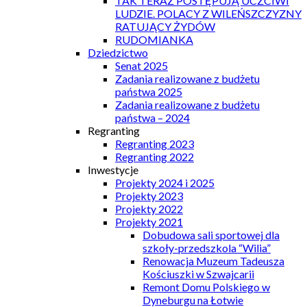
TAK TERAZ POSTĘPUJĄ UCZCIWI
LUDZIE. POLACY Z WILEŃSZCZYZNY
RATUJĄCY ŻYDÓW
RUDOMIANKA
Dziedzictwo
Senat 2025
Zadania realizowane z budżetu
państwa 2025
Zadania realizowane z budżetu
państwa – 2024
Regranting
Regranting 2023
Regranting 2022
Inwestycje
Projekty 2024 i 2025
Projekty 2023
Projekty 2022
Projekty 2021
Dobudowa sali sportowej dla
szkoły-przedszkola “Wilia”
Renowacja Muzeum Tadeusza
Kościuszki w Szwajcarii
Remont Domu Polskiego w
Dyneburgu na Łotwie