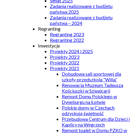
Senat 2025
Zadania realizowane z budżetu
państwa 2025
Zadania realizowane z budżetu
państwa – 2024
Regranting
Regranting 2023
Regranting 2022
Inwestycje
Projekty 2024 i 2025
Projekty 2023
Projekty 2022
Projekty 2021
Dobudowa sali sportowej dla
szkoły-przedszkola “Wilia”
Renowacja Muzeum Tadeusza
Kościuszki w Szwajcarii
Remont Domu Polskiego w
Dyneburgu na Łotwie
Polskie domy w Czechach
odzyskują świetność
Przebudowa Centrum dla Dzieci i
Kaplicy na Węgrzech
Remont toalet w Domu PZKO w