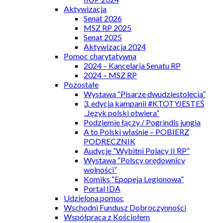
Aktywizacja
Senat 2026
MSZ RP 2025
Senat 2025
Aktywizacja 2024
Pomoc charytatywna
2024 – Kancelaria Senatu RP
2024 – MSZ RP
Pozostałe
Wystawa “Pisarze dwudziestolecia”
3. edycja kampanii #KTOTYJESTEŚ
„Język polski otwiera”
Podziemie łączy / Pogrindis jungia
A to Polski właśnie – POBIERZ
PODRECZNIK
Audycje “Wybitni Polacy II RP”
Wystawa “Polscy orędownicy
wolności”
Komiks “Epopeja Legionowa”
Portal IDA
Udzielona pomoc
Wschodni Fundusz Dobroczynności
Współpraca z Kościołem