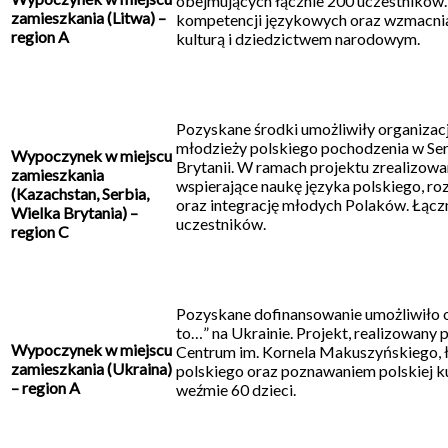
obejmujących łącznie 200 uczestników.
zamieszkania (Litwa) –
kompetencji językowych oraz wzmacnia w
region A
kulturą i dziedzictwem narodowym.
Pozyskane środki umożliwiły organizacj
młodzieży polskiego pochodzenia w Serb
Wypoczynek w miejscu
Brytanii. W ramach projektu zrealizowa
zamieszkania
wspierające naukę języka polskiego, r
(Kazachstan, Serbia,
oraz integrację młodych Polaków. Łącz
Wielka Brytania) –
uczestników.
region C
Pozyskane dofinansowanie umożliwiło o
to…” na Ukrainie. Projekt, realizowany
Wypoczynek w miejscu
Centrum im. Kornela Makuszyńskiego, 
zamieszkania (Ukraina)
polskiego oraz poznawaniem polskiej k
– region A
weźmie 60 dzieci.