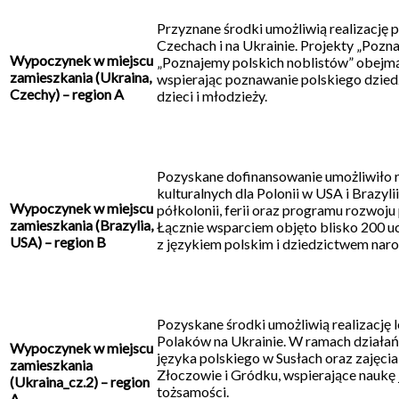
Przyznane środki umożliwią realizację 
Czechach i na Ukrainie. Projekty „Pozn
Wypoczynek w miejscu
„Poznajemy polskich noblistów” obejmą
zamieszkania (Ukraina,
wspierając poznawanie polskiego dziedzi
Czechy) – region A
dzieci i młodzieży.
Pozyskane dofinansowanie umożliwiło re
kulturalnych dla Polonii w USA i Brazyl
Wypoczynek w miejscu
półkolonii, ferii oraz programu rozwoju
zamieszkania (Brazylia,
Łącznie wsparciem objęto blisko 200 u
USA) – region B
z językiem polskim i dziedzictwem na
Pozyskane środki umożliwią realizację 
Polaków na Ukrainie. W ramach działań 
Wypoczynek w miejscu
języka polskiego w Susłach oraz zajęci
zamieszkania
Złoczowie i Gródku, wspierające naukę 
(Ukraina_cz.2) – region
tożsamości.
A