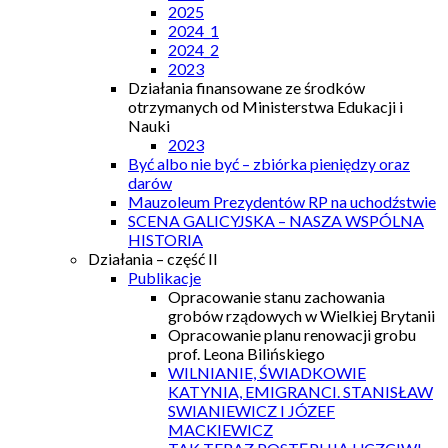
2025
2024_1
2024_2
2023
Działania finansowane ze środków
otrzymanych od Ministerstwa Edukacji i
Nauki
2023
Być albo nie być – zbiórka pieniędzy oraz
darów
Mauzoleum Prezydentów RP na uchodźstwie
SCENA GALICYJSKA – NASZA WSPÓLNA
HISTORIA
Działania – część II
Publikacje
Opracowanie stanu zachowania
grobów rządowych w Wielkiej Brytanii
Opracowanie planu renowacji grobu
prof. Leona Bilińskiego
WILNIANIE, ŚWIADKOWIE
KATYNIA, EMIGRANCI. STANISŁAW
SWIANIEWICZ I JÓZEF
MACKIEWICZ