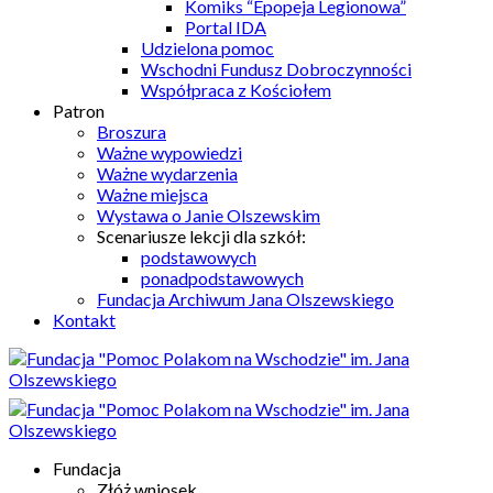
Komiks “Epopeja Legionowa”
Portal IDA
Udzielona pomoc
Wschodni Fundusz Dobroczynności
Współpraca z Kościołem
Patron
Broszura
Ważne wypowiedzi
Ważne wydarzenia
Ważne miejsca
Wystawa o Janie Olszewskim
Scenariusze lekcji dla szkół:
podstawowych
ponadpodstawowych
Fundacja Archiwum Jana Olszewskiego
Kontakt
Fundacja
Złóż wniosek