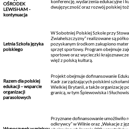
konferencję, wydarzenia edukacyjne i ku
OŚRODEK
dwujęzyczność oraz rozwój polskiej toż
LEWISHAM -
kontynuacja
W Sobotniej Polskiej Szkole przy Stowa
Zwiahelszczyzny” realizowane są półkolo
Letnia Szkoła języka
pozyskanym środkom zakupiono materia
polskiego
sprzęt sportowy. Program obejmuje zaję
sportowe oraz wycieczki krajoznawcze, 
więź z polską kulturą.
Projekt obejmuje dofinansowanie Eduk
Razem dla polskiej
Kadr zarządzających polskimi szkołami
edukacji – wsparcie
Wielkiej Brytanii, a także organizację p
organizacji
granicą, w tym Śpiewowiska i Słuchowis
parasolowych
Przyznane dofinansowanie umożliwiło re
odkrywcy” w Wilnie oraz „Wakacje z ję
Wypoczynek w miejscu