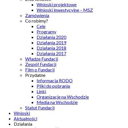
Wnioski projektowe
Wnioski inwestycyjne – MSZ
Zamówienia
Co robimy?
Cele
Programy
Działania 2020
Działania 2019
Działania 2018
Działania 2017
Władze Fundacji
Zespół Fundacji
Film o Fundacji
Przydatne
Informacja RODO
Pliki do pobrania
Linki
Organizacje na Wschodzie
Media na Wschodzie
Statut Fundacji
Wnioski
Aktualności
Działania