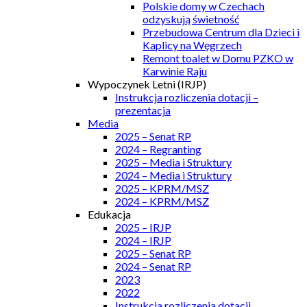
Polskie domy w Czechach
odzyskują świetność
Przebudowa Centrum dla Dzieci i
Kaplicy na Węgrzech
Remont toalet w Domu PZKO w
Karwinie Raju
Wypoczynek Letni (IRJP)
Instrukcja rozliczenia dotacji –
prezentacja
Media
2025 – Senat RP
2024 – Regranting
2025 – Media i Struktury
2024 – Media i Struktury
2025 – KPRM/MSZ
2024 – KPRM/MSZ
Edukacja
2025 – IRJP
2024 – IRJP
2025 – Senat RP
2024 – Senat RP
2023
2022
Instrukcja rozliczenia dotacji