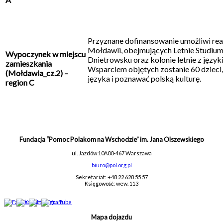
Przyznane dofinansowanie umożliwi rea
Mołdawii, obejmujących Letnie Studium
Wypoczynek w miejscu
Dnietrowsku oraz kolonie letnie z języ
zamieszkania
Wsparciem objętych zostanie 60 dzieci
(Mołdawia_cz.2) –
języka i poznawać polską kulturę.
region C
Fundacja “Pomoc Polakom na Wschodzie” im. Jana Olszewskiego
ul. Jazdów 10A
00-467 Warszawa
biuro@pol.org.pl
Sekretariat: +48 22 628 55 57
Księgowość: wew. 113
Mapa dojazdu