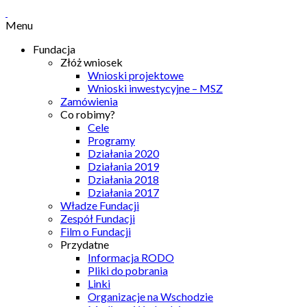
Menu
Fundacja
Złóż wniosek
Wnioski projektowe
Wnioski inwestycyjne – MSZ
Zamówienia
Co robimy?
Cele
Programy
Działania 2020
Działania 2019
Działania 2018
Działania 2017
Władze Fundacji
Zespół Fundacji
Film o Fundacji
Przydatne
Informacja RODO
Pliki do pobrania
Linki
Organizacje na Wschodzie