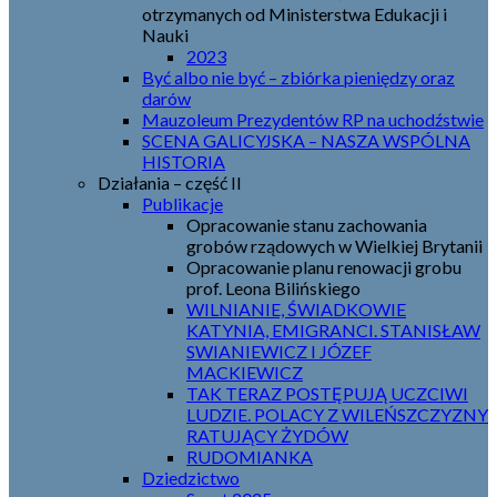
otrzymanych od Ministerstwa Edukacji i
Nauki
2023
Być albo nie być – zbiórka pieniędzy oraz
darów
Mauzoleum Prezydentów RP na uchodźstwie
SCENA GALICYJSKA – NASZA WSPÓLNA
HISTORIA
Działania – część II
Publikacje
Opracowanie stanu zachowania
grobów rządowych w Wielkiej Brytanii
Opracowanie planu renowacji grobu
prof. Leona Bilińskiego
WILNIANIE, ŚWIADKOWIE
KATYNIA, EMIGRANCI. STANISŁAW
SWIANIEWICZ I JÓZEF
MACKIEWICZ
TAK TERAZ POSTĘPUJĄ UCZCIWI
LUDZIE. POLACY Z WILEŃSZCZYZNY
RATUJĄCY ŻYDÓW
RUDOMIANKA
Dziedzictwo