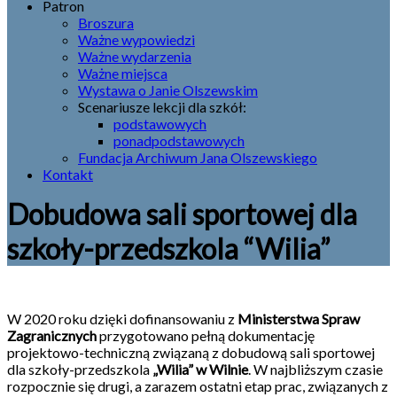
Patron
Broszura
Ważne wypowiedzi
Ważne wydarzenia
Ważne miejsca
Wystawa o Janie Olszewskim
Scenariusze lekcji dla szkół:
podstawowych
ponadpodstawowych
Fundacja Archiwum Jana Olszewskiego
Kontakt
Dobudowa sali sportowej dla
szkoły-przedszkola “Wilia”
W 2020 roku dzięki dofinansowaniu z
Ministerstwa Spraw
Zagranicznych
przygotowano pełną dokumentację
projektowo-techniczną związaną z dobudową sali sportowej
dla szkoły-przedszkola
„Wilia” w Wilnie
. W najbliższym czasie
rozpocznie się drugi, a zarazem ostatni etap prac, związanych z