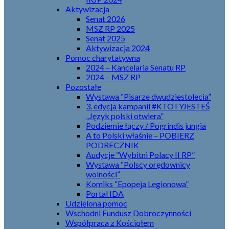
Aktywizacja
Senat 2026
MSZ RP 2025
Senat 2025
Aktywizacja 2024
Pomoc charytatywna
2024 – Kancelaria Senatu RP
2024 – MSZ RP
Pozostałe
Wystawa “Pisarze dwudziestolecia”
3. edycja kampanii #KTOTYJESTEŚ
„Język polski otwiera”
Podziemie łączy / Pogrindis jungia
A to Polski właśnie – POBIERZ
PODRECZNIK
Audycje “Wybitni Polacy II RP”
Wystawa “Polscy orędownicy
wolności”
Komiks “Epopeja Legionowa”
Portal IDA
Udzielona pomoc
Wschodni Fundusz Dobroczynności
Współpraca z Kościołem