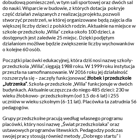
dobudową pomieszczeń, w tym sali sportowej oraz dwóch sal
do nauki. Wsparcie w budowie, z których dotacja pokryje
część działań związanych z realizacją projektu, pozwoli
stworzyć przestrzeń, w której organizowane będą zajęcia dla
większej liczby dzieci z polskich rodzin. Aktualnie na miejsce w
szkole-przedszkolu „Wilia” czeka około 100 dzieci, a
dostępnych jest zaledwie 25 miejsc. Dzięki podjętym
działaniom możliwe będzie zwiększenie liczby wychowanków
o kolejne 60 osób.
Początki placówki edukacyjnej, która dziś nosi nazwę szkoły-
przedszkola „Wilia”, sięgają 1988 roku. W 1999 roku instytucja
przeszła na samofinansowanie. W 2016 roku jej działalność
rozszerzyła się – zaczęły funkcjonować
żłobek i przedszkole
„Jutrzenka”
. Szkoła-przedszkole „Wilia” funkcjonuje w dwóch
budynkach. Aktualnie uczęszcza do niego 485 dzieci: 230 w
wieku żłobkowo- przedszkolnym (od 1,5 do 6 lat) i 255
uczniów w wieku szkolnym (6-11 lat). Placówka ta zatrudnia 56
pedagogów.
Grupy przedszkolne pracują według własnego programu
placówki, który nosi nazwę „Świat przedszkolaka” oraz
ustawowych programów litewskich. Pedagodzy podczas
swojej pracy stosują również metody „Dobrego startu” i