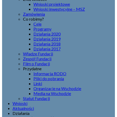
Wnioski projektowe
Wnioski inwestycyjne – MSZ
Zamówienia
Co robimy?
Cele
Programy
Działania 2020
Działania 2019
Działania 2018
Działania 2017
Władze Fundacji
Zespół Fundacji
Film o Fundacji
Przydatne
Informacja RODO
Pliki do pobrania
Linki
Organizacje na Wschodzie
Media na Wschodzie
Statut Fundacji
Wnioski
Aktualności
Działania