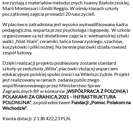
korzystają z materiałów metodycznych Joanny Białobrzeskiej,
Marii Montessori i Emilii Reggio. W ośmiu klasach szkoły
początkowej zajęcia prowadzi 20 nauczycieli.
W placówce zatrudniona jest wysoko wykwalifikowana kadra
pedagogiczna, wsparta przez psychologa i logopedę. W szkole
organizowane są też dodatkowe zajęcia z: wietnamskiej sztuki
walki „Niat-Nam”, ceramiki, tańca towarzyskiego, szachów,
koszykówki i piłki nożnej. Na terenie placówki działa również
zespół ludowy.
Dzięki realizacji projektu podniesiony zostanie standard
szkoły-przedszkola „Wilia”, placówki służącej wsparciem
edukacyjnym polskiej społeczności na Wileńszczyźnie. Projekt
jest realizowany w ramach zadania publicznego
współfinansowanego przez Ministerstwo Spraw
Zagranicznych RP w konkursie
„WSPÓŁPRACA Z POLONIĄ I
POLAKAMI ZA GRANICĄ 2021 – INFRASTRUKTURA
POLONIJNA”
, za pośrednictwem
Fundacji „Pomoc Polakom na
Wschodzie”
.
Kwota dotacji: 2 138 422,23 PLN.