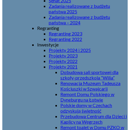
Senat 2025
Zadania realizowane z budżetu
państwa 2025
Zadania realizowane z budżetu
państwa – 2024
Regranting
Regranting 2023
Regranting 2022
Inwestycje
Projekty 2024 i 2025
Projekty 2023
Projekty 2022
Projekty 2021
Dobudowa sali sportowej dla
szkoły-przedszkola “Wilia”
Renowacja Muzeum Tadeusza
Kościuszki w Szwajcarii
Remont Domu Polskiego w
Dyneburgu na Łotwie
Polskie domy w Czechach
odzyskują świetność
Przebudowa Centrum dla Dzieci i
Kaplicy na Węgrzech
Remont toalet w Domu PZKO w