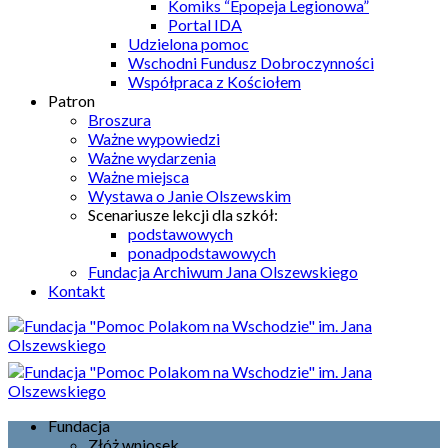
Komiks “Epopeja Legionowa”
Portal IDA
Udzielona pomoc
Wschodni Fundusz Dobroczynności
Współpraca z Kościołem
Patron
Broszura
Ważne wypowiedzi
Ważne wydarzenia
Ważne miejsca
Wystawa o Janie Olszewskim
Scenariusze lekcji dla szkół:
podstawowych
ponadpodstawowych
Fundacja Archiwum Jana Olszewskiego
Kontakt
Fundacja
Złóż wniosek