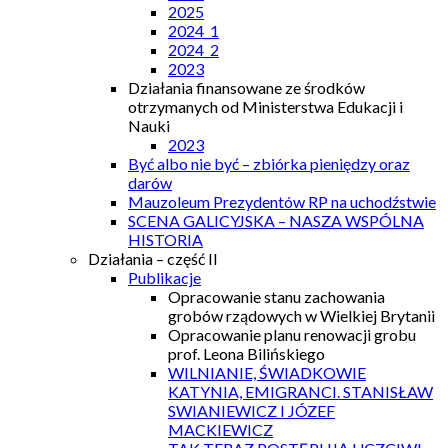
2025
2024_1
2024_2
2023
Działania finansowane ze środków
otrzymanych od Ministerstwa Edukacji i
Nauki
2023
Być albo nie być – zbiórka pieniędzy oraz
darów
Mauzoleum Prezydentów RP na uchodźstwie
SCENA GALICYJSKA – NASZA WSPÓLNA
HISTORIA
Działania – część II
Publikacje
Opracowanie stanu zachowania
grobów rządowych w Wielkiej Brytanii
Opracowanie planu renowacji grobu
prof. Leona Bilińskiego
WILNIANIE, ŚWIADKOWIE
KATYNIA, EMIGRANCI. STANISŁAW
SWIANIEWICZ I JÓZEF
MACKIEWICZ