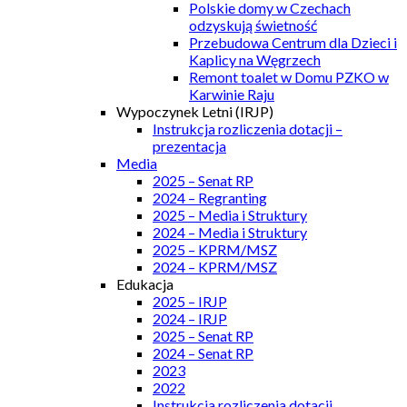
Polskie domy w Czechach
odzyskują świetność
Przebudowa Centrum dla Dzieci i
Kaplicy na Węgrzech
Remont toalet w Domu PZKO w
Karwinie Raju
Wypoczynek Letni (IRJP)
Instrukcja rozliczenia dotacji –
prezentacja
Media
2025 – Senat RP
2024 – Regranting
2025 – Media i Struktury
2024 – Media i Struktury
2025 – KPRM/MSZ
2024 – KPRM/MSZ
Edukacja
2025 – IRJP
2024 – IRJP
2025 – Senat RP
2024 – Senat RP
2023
2022
Instrukcja rozliczenia dotacji