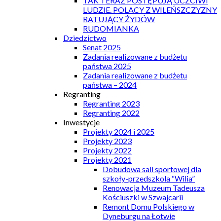
TAK TERAZ POSTĘPUJĄ UCZCIWI
LUDZIE. POLACY Z WILEŃSZCZYZNY
RATUJĄCY ŻYDÓW
RUDOMIANKA
Dziedzictwo
Senat 2025
Zadania realizowane z budżetu
państwa 2025
Zadania realizowane z budżetu
państwa – 2024
Regranting
Regranting 2023
Regranting 2022
Inwestycje
Projekty 2024 i 2025
Projekty 2023
Projekty 2022
Projekty 2021
Dobudowa sali sportowej dla
szkoły-przedszkola “Wilia”
Renowacja Muzeum Tadeusza
Kościuszki w Szwajcarii
Remont Domu Polskiego w
Dyneburgu na Łotwie