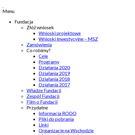
Menu
Fundacja
Złóż wniosek
Wnioski projektowe
Wnioski inwestycyjne – MSZ
Zamówienia
Co robimy?
Cele
Programy
Działania 2020
Działania 2019
Działania 2018
Działania 2017
Władze Fundacji
Zespół Fundacji
Film o Fundacji
Przydatne
Informacja RODO
Pliki do pobrania
Linki
Organizacje na Wschodzie