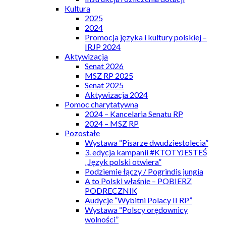
Kultura
2025
2024
Promocja języka i kultury polskiej –
IRJP 2024
Aktywizacja
Senat 2026
MSZ RP 2025
Senat 2025
Aktywizacja 2024
Pomoc charytatywna
2024 – Kancelaria Senatu RP
2024 – MSZ RP
Pozostałe
Wystawa “Pisarze dwudziestolecia”
3. edycja kampanii #KTOTYJESTEŚ
„Język polski otwiera”
Podziemie łączy / Pogrindis jungia
A to Polski właśnie – POBIERZ
PODRECZNIK
Audycje “Wybitni Polacy II RP”
Wystawa “Polscy orędownicy
wolności”