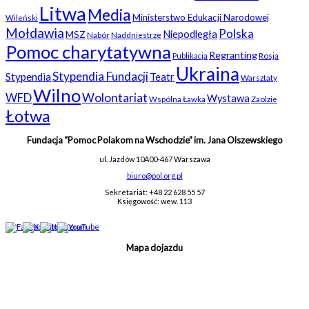
Litwa
Media
Ministerstwo Edukacji Narodowej
Wileński
Mołdawia
Polska
Niepodległa
MSZ
Nabór
Naddniestrze
Pomoc charytatywna
Regranting
Rosja
Publikacja
Ukraina
Stypendia Fundacji
Stypendia
Teatr
Warsztaty
Wilno
WFD
Wolontariat
Wystawa
Wspólna Ławka
Zaolzie
Łotwa
Fundacja “Pomoc Polakom na Wschodzie” im. Jana Olszewskiego
ul. Jazdów 10A
00-467 Warszawa
biuro@pol.org.pl
Sekretariat: +48 22 628 55 57
Księgowość: wew. 113
Mapa dojazdu