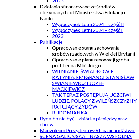
2023
Działania sfinansowane ze środków
otrzymanych od Ministerstwa Edukacji i
Nauki
Wypoczynek Letni 2024 – część II
Wypoczynek Letni 2024 – część I
2023
Publikacje
Opracowanie stanu zachowania
grobów rządowych w Wielkiej Brytanii
Opracowanie planu renowacji grobu
prof. Leona Bilińskiego
WILNIANIE, ŚWIADKOWIE
KATYNIA, EMIGRANCI. STANISŁAW
SWIANIEWICZ I JÓZEF
MACKIEWICZ
TAK TERAZ POSTĘPUJĄ UCZCIWI
LUDZIE. POLACY Z WILEŃSZCZYZNY
RATUJĄCY ŻYDÓW
RUDOMIANKA
Być albo nie być – zbiórka pieniędzy oraz
darów
Mauzoleum Prezydentów RP na uchodźstwie
SCENA GALICYJSKA – NASZA WSPÓLNA