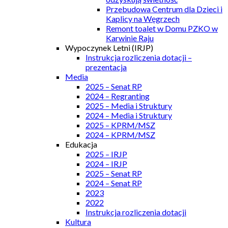
Przebudowa Centrum dla Dzieci i
Kaplicy na Węgrzech
Remont toalet w Domu PZKO w
Karwinie Raju
Wypoczynek Letni (IRJP)
Instrukcja rozliczenia dotacji –
prezentacja
Media
2025 – Senat RP
2024 – Regranting
2025 – Media i Struktury
2024 – Media i Struktury
2025 – KPRM/MSZ
2024 – KPRM/MSZ
Edukacja
2025 – IRJP
2024 – IRJP
2025 – Senat RP
2024 – Senat RP
2023
2022
Instrukcja rozliczenia dotacji
Kultura