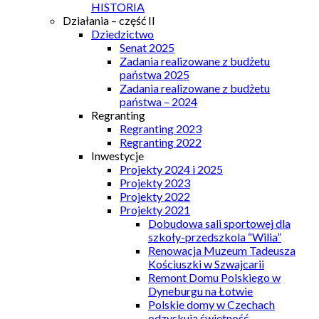
HISTORIA
Działania – część II
Dziedzictwo
Senat 2025
Zadania realizowane z budżetu
państwa 2025
Zadania realizowane z budżetu
państwa – 2024
Regranting
Regranting 2023
Regranting 2022
Inwestycje
Projekty 2024 i 2025
Projekty 2023
Projekty 2022
Projekty 2021
Dobudowa sali sportowej dla
szkoły-przedszkola “Wilia”
Renowacja Muzeum Tadeusza
Kościuszki w Szwajcarii
Remont Domu Polskiego w
Dyneburgu na Łotwie
Polskie domy w Czechach
odzyskują świetność