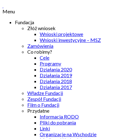
Menu
Fundacja
Złóż wniosek
Wnioski projektowe
Wnioski inwestycyjne – MSZ
Zamówienia
Co robimy?
Cele
Programy
Działania 2020
Działania 2019
Działania 2018
Działania 2017
Władze Fundacji
Zespół Fundacji
Film o Fundacji
Przydatne
Informacja RODO
Pliki do pobrania
Linki
Organizacje na Wschodzie