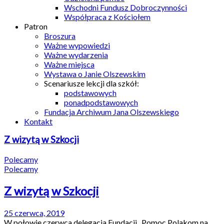
Wschodni Fundusz Dobroczynności
Współpraca z Kościołem
Patron
Broszura
Ważne wypowiedzi
Ważne wydarzenia
Ważne miejsca
Wystawa o Janie Olszewskim
Scenariusze lekcji dla szkół:
podstawowych
ponadpodstawowych
Fundacja Archiwum Jana Olszewskiego
Kontakt
Z wizytą w Szkocji
Polecamy
Polecamy
Z wizytą w Szkocji
25 czerwca, 2019
W połowie czerwca delegacja Fundacji „Pomoc Polakom na