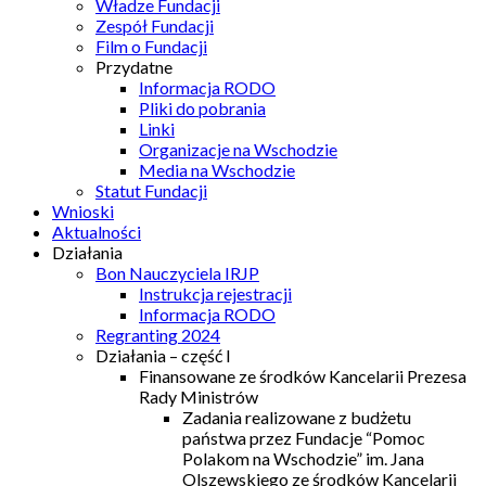
Władze Fundacji
Zespół Fundacji
Film o Fundacji
Przydatne
Informacja RODO
Pliki do pobrania
Linki
Organizacje na Wschodzie
Media na Wschodzie
Statut Fundacji
Wnioski
Aktualności
Działania
Bon Nauczyciela IRJP
Instrukcja rejestracji
Informacja RODO
Regranting 2024
Działania – część I
Finansowane ze środków Kancelarii Prezesa
Rady Ministrów
Zadania realizowane z budżetu
państwa przez Fundacje “Pomoc
Polakom na Wschodzie” im. Jana
Olszewskiego ze środków Kancelarii