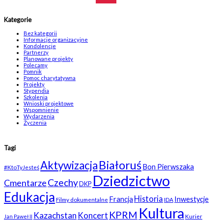
Kategorie
Bez kategorii
Informacje organizacyjne
Kondolencje
Partnerzy
Planowane projekty
Polecamy
Pomnik
Pomoc charytatywna
Projekty
Stypendia
Szkolenia
Wnioski projektowe
Wspomnienie
Wydarzenia
Życzenia
Tagi
Białoruś
Aktywizacja
Bon Pierwszaka
#KtoTyJesteś
Dziedzictwo
Czechy
Cmentarze
DKP
Edukacja
Historia
Francja
Inwestycje
Filmy dokumentalne
IDA
Kultura
KPRM
Kazachstan
Koncert
Kurier
Jan Paweł II