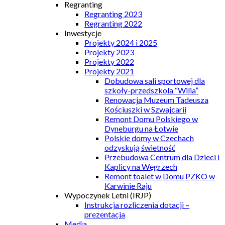
Regranting
Regranting 2023
Regranting 2022
Inwestycje
Projekty 2024 i 2025
Projekty 2023
Projekty 2022
Projekty 2021
Dobudowa sali sportowej dla
szkoły-przedszkola “Wilia”
Renowacja Muzeum Tadeusza
Kościuszki w Szwajcarii
Remont Domu Polskiego w
Dyneburgu na Łotwie
Polskie domy w Czechach
odzyskują świetność
Przebudowa Centrum dla Dzieci i
Kaplicy na Węgrzech
Remont toalet w Domu PZKO w
Karwinie Raju
Wypoczynek Letni (IRJP)
Instrukcja rozliczenia dotacji –
prezentacja
Media