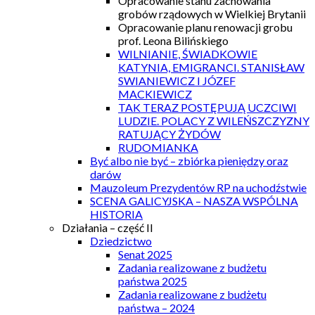
Opracowanie stanu zachowania
grobów rządowych w Wielkiej Brytanii
Opracowanie planu renowacji grobu
prof. Leona Bilińskiego
WILNIANIE, ŚWIADKOWIE
KATYNIA, EMIGRANCI. STANISŁAW
SWIANIEWICZ I JÓZEF
MACKIEWICZ
TAK TERAZ POSTĘPUJĄ UCZCIWI
LUDZIE. POLACY Z WILEŃSZCZYZNY
RATUJĄCY ŻYDÓW
RUDOMIANKA
Być albo nie być – zbiórka pieniędzy oraz
darów
Mauzoleum Prezydentów RP na uchodźstwie
SCENA GALICYJSKA – NASZA WSPÓLNA
HISTORIA
Działania – część II
Dziedzictwo
Senat 2025
Zadania realizowane z budżetu
państwa 2025
Zadania realizowane z budżetu
państwa – 2024