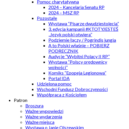
Pomoc charytatywna
2024 – Kancelaria Senatu RP
2024 – MSZ RP
Pozostałe
Wystawa “Pisarze dwudziestolecia”
3. edycja kampanii #KTOTYJESTEŚ
„Język polski otwiera”
Podziemie łączy / Pogrindis jungia
A to Polski właśnie – POBIERZ
PODRECZNIK
Audycje “Wybitni Polacy II RP”
Wystawa “Polscy orędownicy
wolności”
Komiks “Epopeja Legionowa”
Portal IDA
Udzielona pomoc
Wschodni Fundusz Dobroczynności
Współpraca z Kościołem
Patron
Broszura
Ważne wypowiedzi
Ważne wydarzenia
Ważne miejsca
Wystawa o Janie Olszewskim