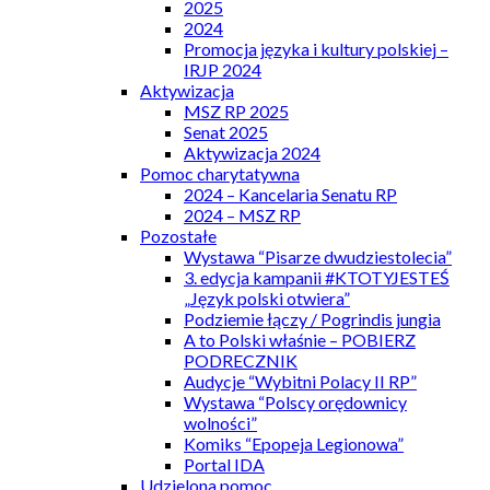
2025
2024
Promocja języka i kultury polskiej –
IRJP 2024
Aktywizacja
MSZ RP 2025
Senat 2025
Aktywizacja 2024
Pomoc charytatywna
2024 – Kancelaria Senatu RP
2024 – MSZ RP
Pozostałe
Wystawa “Pisarze dwudziestolecia”
3. edycja kampanii #KTOTYJESTEŚ
„Język polski otwiera”
Podziemie łączy / Pogrindis jungia
A to Polski właśnie – POBIERZ
PODRECZNIK
Audycje “Wybitni Polacy II RP”
Wystawa “Polscy orędownicy
wolności”
Komiks “Epopeja Legionowa”
Portal IDA
Udzielona pomoc