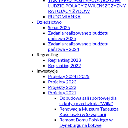
TAK TERAZ POSTĘPUJĄ UCZCIWI
LUDZIE. POLACY Z WILEŃSZCZYZNY
RATUJĄCY ŻYDÓW
RUDOMIANKA
Dziedzictwo
Senat 2025
Zadania realizowane z budżetu
państwa 2025
Zadania realizowane z budżetu
państwa – 2024
Regranting
Regranting 2023
Regranting 2022
Inwestycje
Projekty 2024 i 2025
Projekty 2023
Projekty 2022
Projekty 2021
Dobudowa sali sportowej dla
szkoły-przedszkola “Wilia”
Renowacja Muzeum Tadeusza
Kościuszki w Szwajcarii
Remont Domu Polskiego w
Dyneburgu na Łotwie