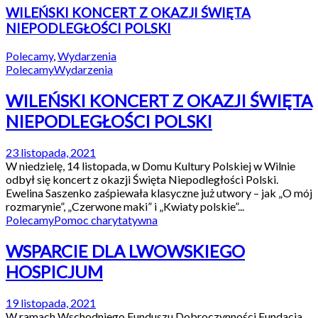
WILEŃSKI KONCERT Z OKAZJI ŚWIĘTA
NIEPODLEGŁOŚCI POLSKI
Polecamy
,
Wydarzenia
Polecamy
Wydarzenia
WILEŃSKI KONCERT Z OKAZJI ŚWIĘTA
NIEPODLEGŁOŚCI POLSKI
23 listopada, 2021
W niedzielę, 14 listopada, w Domu Kultury Polskiej w Wilnie
odbył się koncert z okazji Święta Niepodległości Polski.
Ewelina Saszenko zaśpiewała klasyczne już utwory – jak „O mój
rozmarynie”, „Czerwone maki” i „Kwiaty polskie”...
Polecamy
Pomoc charytatywna
WSPARCIE DLA LWOWSKIEGO
HOSPICJUM
19 listopada, 2021
W ramach Wschodniego Funduszu Dobroczynności Fundacja