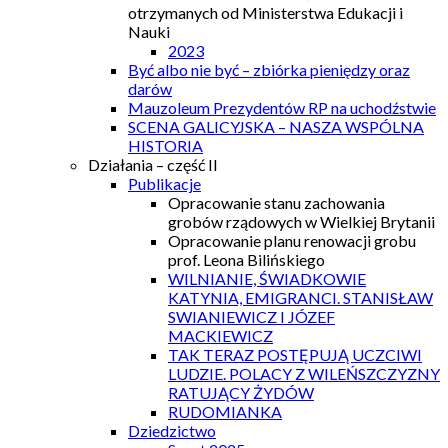
otrzymanych od Ministerstwa Edukacji i
Nauki
2023
Być albo nie być – zbiórka pieniędzy oraz
darów
Mauzoleum Prezydentów RP na uchodźstwie
SCENA GALICYJSKA – NASZA WSPÓLNA
HISTORIA
Działania – część II
Publikacje
Opracowanie stanu zachowania
grobów rządowych w Wielkiej Brytanii
Opracowanie planu renowacji grobu
prof. Leona Bilińskiego
WILNIANIE, ŚWIADKOWIE
KATYNIA, EMIGRANCI. STANISŁAW
SWIANIEWICZ I JÓZEF
MACKIEWICZ
TAK TERAZ POSTĘPUJĄ UCZCIWI
LUDZIE. POLACY Z WILEŃSZCZYZNY
RATUJĄCY ŻYDÓW
RUDOMIANKA
Dziedzictwo