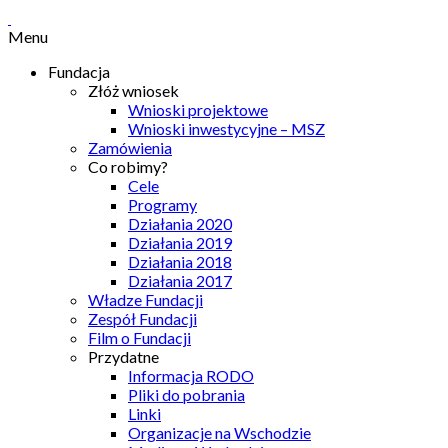
Menu
Fundacja
Złóż wniosek
Wnioski projektowe
Wnioski inwestycyjne – MSZ
Zamówienia
Co robimy?
Cele
Programy
Działania 2020
Działania 2019
Działania 2018
Działania 2017
Władze Fundacji
Zespół Fundacji
Film o Fundacji
Przydatne
Informacja RODO
Pliki do pobrania
Linki
Organizacje na Wschodzie