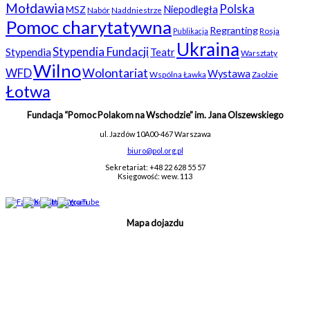
Mołdawia
Polska
Niepodległa
MSZ
Nabór
Naddniestrze
Pomoc charytatywna
Regranting
Rosja
Publikacja
Ukraina
Stypendia Fundacji
Stypendia
Teatr
Warsztaty
Wilno
WFD
Wolontariat
Wystawa
Wspólna Ławka
Zaolzie
Łotwa
Fundacja “Pomoc Polakom na Wschodzie” im. Jana Olszewskiego
ul. Jazdów 10A
00-467 Warszawa
biuro@pol.org.pl
Sekretariat: +48 22 628 55 57
Księgowość: wew. 113
Mapa dojazdu