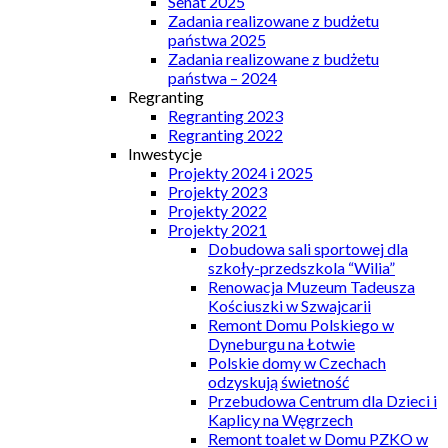
Senat 2025
Zadania realizowane z budżetu
państwa 2025
Zadania realizowane z budżetu
państwa – 2024
Regranting
Regranting 2023
Regranting 2022
Inwestycje
Projekty 2024 i 2025
Projekty 2023
Projekty 2022
Projekty 2021
Dobudowa sali sportowej dla
szkoły-przedszkola “Wilia”
Renowacja Muzeum Tadeusza
Kościuszki w Szwajcarii
Remont Domu Polskiego w
Dyneburgu na Łotwie
Polskie domy w Czechach
odzyskują świetność
Przebudowa Centrum dla Dzieci i
Kaplicy na Węgrzech
Remont toalet w Domu PZKO w