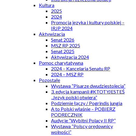
Kultura
2025
2024
Promocja języka i kultury polskiej –
IRJP 2024
Aktywizacja
Senat 2026
MSZ RP 2025
Senat 2025
Aktywizacja 2024
Pomoc charytatywna
2024 – Kancelaria Senatu RP
2024 – MSZ RP
Pozostałe
Wystawa “Pisarze dwudziestolecia”
3. edycja kampanii #KTOTYJESTEŚ
„Język polski otwiera”
Podziemie łączy / Pogrindis jungia
A to Polski właśnie – POBIERZ
PODRECZNIK
Audycje “Wybitni Polacy II RP”
Wystawa “Polscy orędownicy
wolności”