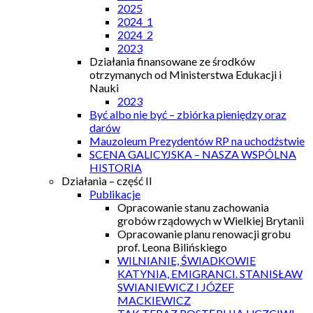
2025
2024_1
2024_2
2023
Działania finansowane ze środków
otrzymanych od Ministerstwa Edukacji i
Nauki
2023
Być albo nie być – zbiórka pieniędzy oraz
darów
Mauzoleum Prezydentów RP na uchodźstwie
SCENA GALICYJSKA – NASZA WSPÓLNA
HISTORIA
Działania – część II
Publikacje
Opracowanie stanu zachowania
grobów rządowych w Wielkiej Brytanii
Opracowanie planu renowacji grobu
prof. Leona Bilińskiego
WILNIANIE, ŚWIADKOWIE
KATYNIA, EMIGRANCI. STANISŁAW
SWIANIEWICZ I JÓZEF
MACKIEWICZ