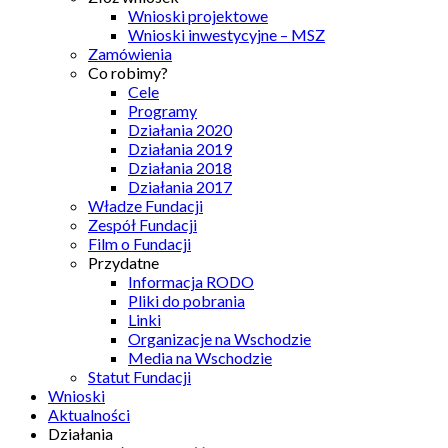
Wnioski projektowe
Wnioski inwestycyjne – MSZ
Zamówienia
Co robimy?
Cele
Programy
Działania 2020
Działania 2019
Działania 2018
Działania 2017
Władze Fundacji
Zespół Fundacji
Film o Fundacji
Przydatne
Informacja RODO
Pliki do pobrania
Linki
Organizacje na Wschodzie
Media na Wschodzie
Statut Fundacji
Wnioski
Aktualności
Działania