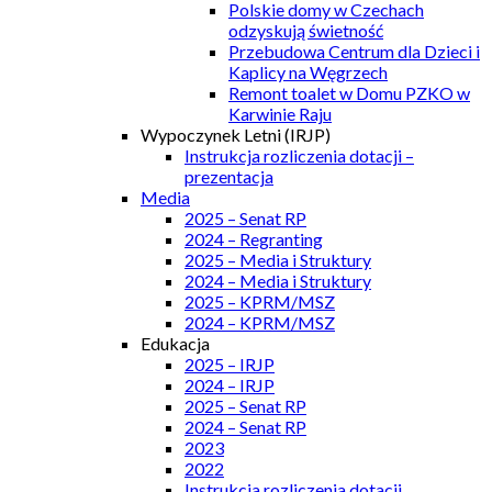
Polskie domy w Czechach
odzyskują świetność
Przebudowa Centrum dla Dzieci i
Kaplicy na Węgrzech
Remont toalet w Domu PZKO w
Karwinie Raju
Wypoczynek Letni (IRJP)
Instrukcja rozliczenia dotacji –
prezentacja
Media
2025 – Senat RP
2024 – Regranting
2025 – Media i Struktury
2024 – Media i Struktury
2025 – KPRM/MSZ
2024 – KPRM/MSZ
Edukacja
2025 – IRJP
2024 – IRJP
2025 – Senat RP
2024 – Senat RP
2023
2022
Instrukcja rozliczenia dotacji