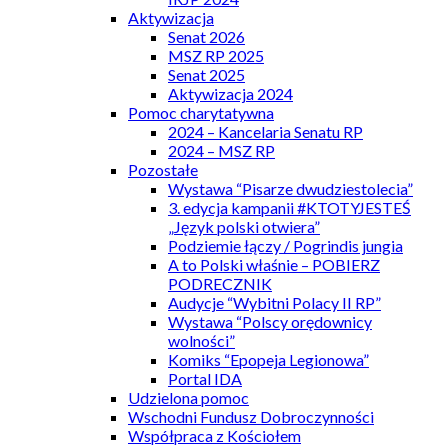
Aktywizacja
Senat 2026
MSZ RP 2025
Senat 2025
Aktywizacja 2024
Pomoc charytatywna
2024 – Kancelaria Senatu RP
2024 – MSZ RP
Pozostałe
Wystawa “Pisarze dwudziestolecia”
3. edycja kampanii #KTOTYJESTEŚ
„Język polski otwiera”
Podziemie łączy / Pogrindis jungia
A to Polski właśnie – POBIERZ
PODRECZNIK
Audycje “Wybitni Polacy II RP”
Wystawa “Polscy orędownicy
wolności”
Komiks “Epopeja Legionowa”
Portal IDA
Udzielona pomoc
Wschodni Fundusz Dobroczynności
Współpraca z Kościołem