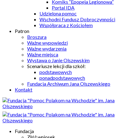
Komiks “Epopeja Legionowa”
Portal IDA
Udzielona pomoc
Wschodni Fundusz Dobroczynności
Współpraca z Kościołem
Patron
Broszura
Ważne wypowiedzi
Ważne wydarzenia
Ważne miejsca
Wystawa o Janie Olszewskim
Scenariusze lekcji dla szkół:
podstawowych
ponadpodstawowych
Fundacja Archiwum Jana Olszewskiego
Kontakt
Fundacja
Złóż wniosek