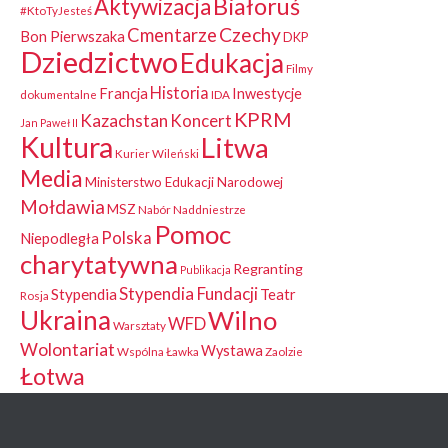
Białoruś
Aktywizacja
#KtoTyJesteś
Czechy
Cmentarze
Bon Pierwszaka
DKP
Dziedzictwo
Edukacja
Filmy
Historia
Francja
Inwestycje
dokumentalne
IDA
KPRM
Kazachstan
Koncert
Jan Paweł II
Kultura
Litwa
Kurier Wileński
Media
Ministerstwo Edukacji Narodowej
Mołdawia
MSZ
Nabór
Naddniestrze
Pomoc
Polska
Niepodległa
charytatywna
Regranting
Publikacja
Stypendia Fundacji
Stypendia
Teatr
Rosja
Ukraina
Wilno
WFD
Warsztaty
Wolontariat
Wystawa
Wspólna Ławka
Zaolzie
Łotwa