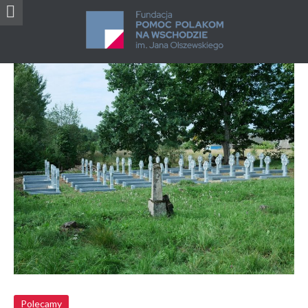
Oświadczenie Fundacji “Pomoc Polakom na
Wschodzie” w sprawie renowacji kwater Wojska
Polskiego z 1920 roku na Białorusi
Polecamy
Polecamy