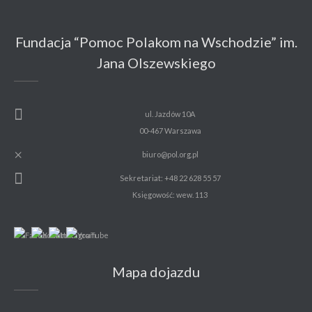
Fundacja “Pomoc Polakom na Wschodzie” im.
Jana Olszewskiego
ul. Jazdów 10A
00-467 Warszawa
biuro@pol.org.pl
Sekretariat: +48 22 628 55 57
Księgowość: wew. 113
Mapa dojazdu