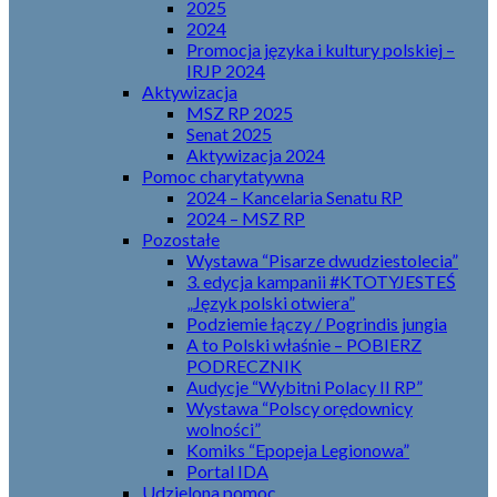
2025
2024
Promocja języka i kultury polskiej –
IRJP 2024
Aktywizacja
MSZ RP 2025
Senat 2025
Aktywizacja 2024
Pomoc charytatywna
2024 – Kancelaria Senatu RP
2024 – MSZ RP
Pozostałe
Wystawa “Pisarze dwudziestolecia”
3. edycja kampanii #KTOTYJESTEŚ
„Język polski otwiera”
Podziemie łączy / Pogrindis jungia
A to Polski właśnie – POBIERZ
PODRECZNIK
Audycje “Wybitni Polacy II RP”
Wystawa “Polscy orędownicy
wolności”
Komiks “Epopeja Legionowa”
Portal IDA
Udzielona pomoc