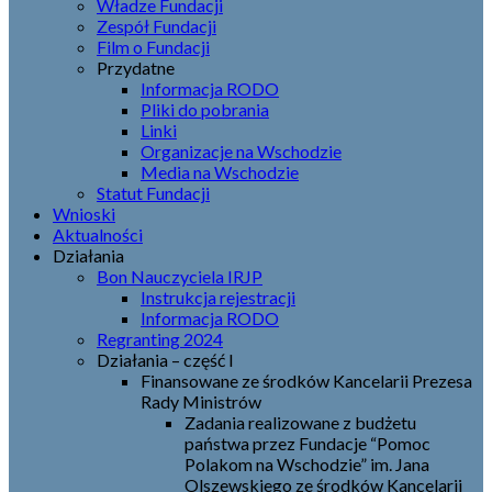
Władze Fundacji
Zespół Fundacji
Film o Fundacji
Przydatne
Informacja RODO
Pliki do pobrania
Linki
Organizacje na Wschodzie
Media na Wschodzie
Statut Fundacji
Wnioski
Aktualności
Działania
Bon Nauczyciela IRJP
Instrukcja rejestracji
Informacja RODO
Regranting 2024
Działania – część I
Finansowane ze środków Kancelarii Prezesa
Rady Ministrów
Zadania realizowane z budżetu
państwa przez Fundacje “Pomoc
Polakom na Wschodzie” im. Jana
Olszewskiego ze środków Kancelarii