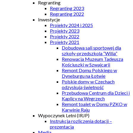
Regranting
Regranting 2023
Regranting 2022
Inwestycje
Projekty 2024 i 2025
Projekty 2023
Projekty 2022
Projekty 2021
Dobudowa sali sportowej dla
szkoły-przedszkola “Wilia”
Renowacja Muzeum Tadeusza
Kościuszki w Szwajcarii
Remont Domu Polskiego w
Dyneburgu na Łotwie
Polskie domy w Czechach
odzyskują świetność
Przebudowa Centrum dla Dzieci i
Kaplicy na Węgrzech
Remont toalet w Domu PZKO w
Karwinie Raju
Wypoczynek Letni (IRJP)
Instrukcja rozliczenia dotacji –
prezentacja
Media