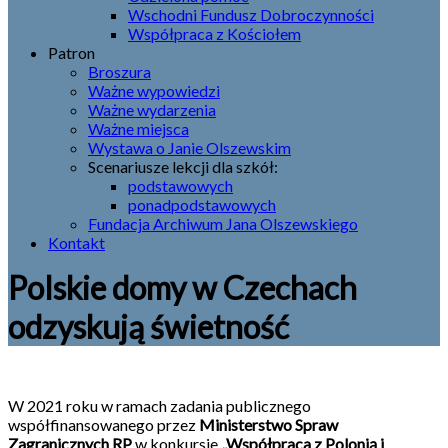
Wschodni Fundusz Dobroczynności
Współpraca z Kościołem
Patron
Broszura
Ważne wypowiedzi
Ważne wydarzenia
Ważne miejsca
Wystawa o Janie Olszewskim
Scenariusze lekcji dla szkół:
podstawowych
ponadpodstawowych
Fundacja Archiwum Jana Olszewskiego
Kontakt
Polskie domy w Czechach
odzyskują świetność
W 2021 roku w ramach zadania publicznego
współfinansowanego przez
Ministerstwo Spraw
Zagranicznych RP
w konkursie
„Współpraca z Polonią i