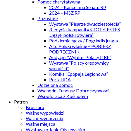
Pomoc charytatywna
2024 – Kancelaria Senatu RP
2024 – MSZ RP
Pozostałe
Wystawa “Pisarze dwudziestolecia”
3. edycja kampanii #KTOTYJESTEŚ
„Język polski otwiera”
Podziemie łączy / Pogrindis jungia
A to Polski właśnie – POBIERZ
PODRECZNIK
Audycje “Wybitni Polacy II RP”
Wystawa “Polscy orędownicy
wolności”
Komiks “Epopeja Legionowa”
Portal IDA
Udzielona pomoc
Wschodni Fundusz Dobroczynności
Współpraca z Kościołem
Patron
Broszura
Ważne wypowiedzi
Ważne wydarzenia
Ważne miejsca
Wystawa o Janie Olszewskim