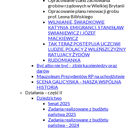
Opracowanie stanu zachowania
grobów rządowych w Wielkiej Brytanii
Opracowanie planu renowacji grobu
prof. Leona Bilińskiego
WILNIANIE, ŚWIADKOWIE
KATYNIA, EMIGRANCI. STANISŁAW
SWIANIEWICZ I JÓZEF
MACKIEWICZ
TAK TERAZ POSTĘPUJĄ UCZCIWI
LUDZIE. POLACY Z WILEŃSZCZYZNY
RATUJĄCY ŻYDÓW
RUDOMIANKA
Być albo nie być – zbiórka pieniędzy oraz
darów
Mauzoleum Prezydentów RP na uchodźstwie
SCENA GALICYJSKA – NASZA WSPÓLNA
HISTORIA
Działania – część II
Dziedzictwo
Senat 2025
Zadania realizowane z budżetu
państwa 2025
Zadania realizowane z budżetu
państwa – 2024