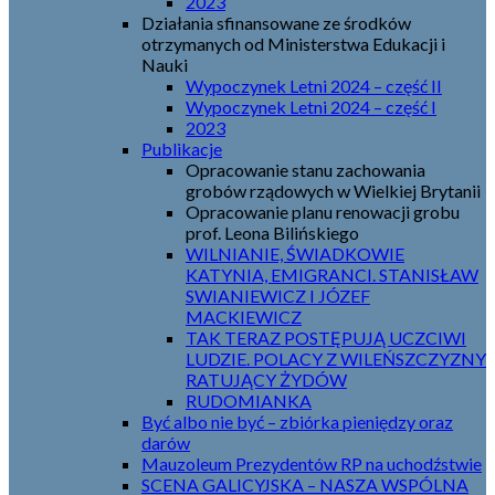
2023
Działania sfinansowane ze środków
otrzymanych od Ministerstwa Edukacji i
Nauki
Wypoczynek Letni 2024 – część II
Wypoczynek Letni 2024 – część I
2023
Publikacje
Opracowanie stanu zachowania
grobów rządowych w Wielkiej Brytanii
Opracowanie planu renowacji grobu
prof. Leona Bilińskiego
WILNIANIE, ŚWIADKOWIE
KATYNIA, EMIGRANCI. STANISŁAW
SWIANIEWICZ I JÓZEF
MACKIEWICZ
TAK TERAZ POSTĘPUJĄ UCZCIWI
LUDZIE. POLACY Z WILEŃSZCZYZNY
RATUJĄCY ŻYDÓW
RUDOMIANKA
Być albo nie być – zbiórka pieniędzy oraz
darów
Mauzoleum Prezydentów RP na uchodźstwie
SCENA GALICYJSKA – NASZA WSPÓLNA