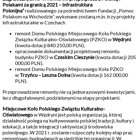
Polakami za granicą 2021 – Infrastruktura
Polonijna”
realizowanego za pośrednictwem Fundacji „Pomoc
Polakom na Wschodzie”, wykonane zostaną m.in. trzy projekty
infrastrukturalne w Czechach
remont Domu Polskiego Miejscowego Koła Polskiego
Związku Kulturalno-Oświatowego (PZKO) w
Wędryni
(kwota dotacji 840 250,00 PLN),
opracowanie dokumentacji projektowej remontu
budynku PZKO w
Czeskim Cieszynie
(kwota dotacji 205
000,00 PLN),
remont Domu Polskiego Miejscowego Koła PZKO
w
Trzyńcu – Leszna Dolna
(kwota dotacji 162 000,00
PLN).
Przeprowadzone remonty nie są jednorazowymi inwestycjami,
lecz długofalowymi, podzielonymi na etapy projektami.
Miejscowe Koło Polskiego Związku Kulturalno-
Oświatowego
w Wędryni jest polską organizacją, której
działalność polega na kultywowaniu polskiej tradycji, kultury i
edukacji, a także integracji i aktywizacji środowiska
polonijnego. W 2021 r. zostanie rozpoczęty kolejny etap prac
remontowo-budowlanych w siedzibie tej organizacji. W