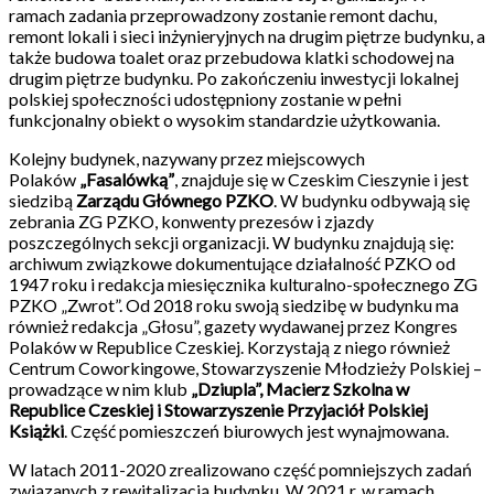
ramach zadania przeprowadzony zostanie remont dachu,
remont lokali i sieci inżynieryjnych na drugim piętrze budynku, a
także budowa toalet oraz przebudowa klatki schodowej na
drugim piętrze budynku. Po zakończeniu inwestycji lokalnej
polskiej społeczności udostępniony zostanie w pełni
funkcjonalny obiekt o wysokim standardzie użytkowania.
Kolejny budynek, nazywany przez miejscowych
Polaków
„Fasalówką”
, znajduje się w Czeskim Cieszynie i jest
siedzibą
Zarządu Głównego PZKO
. W budynku odbywają się
zebrania ZG PZKO, konwenty prezesów i zjazdy
poszczególnych sekcji organizacji. W budynku znajdują się:
archiwum związkowe dokumentujące działalność PZKO od
1947 roku i redakcja miesięcznika kulturalno-społecznego ZG
PZKO „Zwrot”. Od 2018 roku swoją siedzibę w budynku ma
również redakcja „Głosu”, gazety wydawanej przez Kongres
Polaków w Republice Czeskiej. Korzystają z niego również
Centrum Coworkingowe, Stowarzyszenie Młodzieży Polskiej –
prowadzące w nim klub
„Dziupla”, Macierz Szkolna w
Republice Czeskiej i Stowarzyszenie Przyjaciół Polskiej
Książki
. Część pomieszczeń biurowych jest wynajmowana.
W latach 2011-2020 zrealizowano część pomniejszych zadań
związanych z rewitalizacją budynku. W 2021 r. w ramach