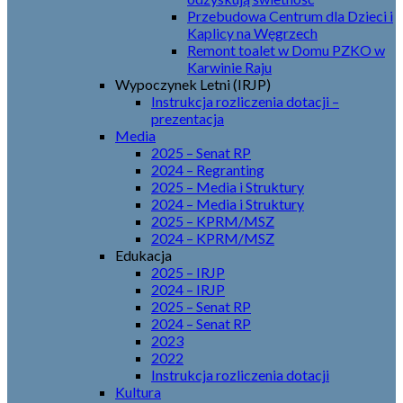
Przebudowa Centrum dla Dzieci i
Kaplicy na Węgrzech
Remont toalet w Domu PZKO w
Karwinie Raju
Wypoczynek Letni (IRJP)
Instrukcja rozliczenia dotacji –
prezentacja
Media
2025 – Senat RP
2024 – Regranting
2025 – Media i Struktury
2024 – Media i Struktury
2025 – KPRM/MSZ
2024 – KPRM/MSZ
Edukacja
2025 – IRJP
2024 – IRJP
2025 – Senat RP
2024 – Senat RP
2023
2022
Instrukcja rozliczenia dotacji
Kultura