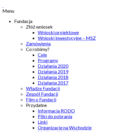
Menu
Fundacja
Złóż wniosek
Wnioski projektowe
Wnioski inwestycyjne – MSZ
Zamówienia
Co robimy?
Cele
Programy
Działania 2020
Działania 2019
Działania 2018
Działania 2017
Władze Fundacji
Zespół Fundacji
Film o Fundacji
Przydatne
Informacja RODO
Pliki do pobrania
Linki
Organizacje na Wschodzie