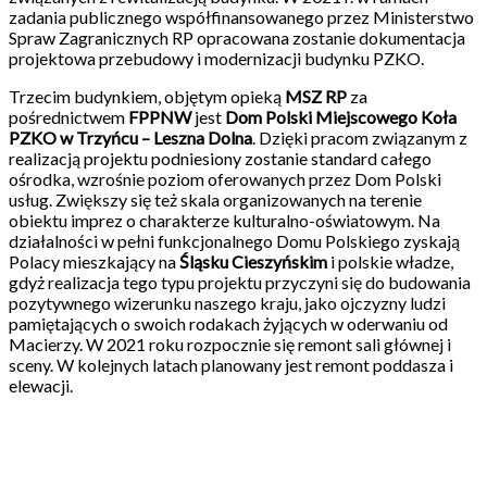
zadania publicznego współfinansowanego przez Ministerstwo
Spraw Zagranicznych RP opracowana zostanie dokumentacja
projektowa przebudowy i modernizacji budynku PZKO.
Trzecim budynkiem, objętym opieką
MSZ RP
za
pośrednictwem
FPPNW
jest
Dom Polski Miejscowego Koła
PZKO w Trzyńcu – Leszna Dolna
. Dzięki pracom związanym z
realizacją projektu podniesiony zostanie standard całego
ośrodka, wzrośnie poziom oferowanych przez Dom Polski
usług. Zwiększy się też skala organizowanych na terenie
obiektu imprez o charakterze kulturalno-oświatowym. Na
działalności w pełni funkcjonalnego Domu Polskiego zyskają
Polacy mieszkający na
Śląsku Cieszyńskim
i polskie władze,
gdyż realizacja tego typu projektu przyczyni się do budowania
pozytywnego wizerunku naszego kraju, jako ojczyzny ludzi
pamiętających o swoich rodakach żyjących w oderwaniu od
Macierzy. W 2021 roku rozpocznie się remont sali głównej i
sceny. W kolejnych latach planowany jest remont poddasza i
elewacji.