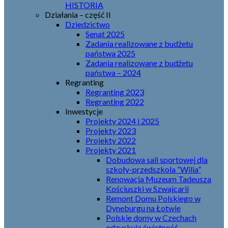
HISTORIA
Działania – część II
Dziedzictwo
Senat 2025
Zadania realizowane z budżetu
państwa 2025
Zadania realizowane z budżetu
państwa – 2024
Regranting
Regranting 2023
Regranting 2022
Inwestycje
Projekty 2024 i 2025
Projekty 2023
Projekty 2022
Projekty 2021
Dobudowa sali sportowej dla
szkoły-przedszkola “Wilia”
Renowacja Muzeum Tadeusza
Kościuszki w Szwajcarii
Remont Domu Polskiego w
Dyneburgu na Łotwie
Polskie domy w Czechach
odzyskują świetność