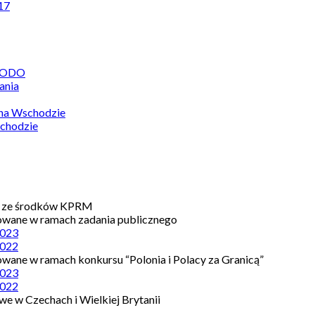
17
 RODO
ania
 na Wschodzie
chodzie
e ze środków KPRM
owane w ramach zadania publicznego
023
022
owane w ramach konkursu “Polonia i Polacy za Granicą”
023
022
e w Czechach i Wielkiej Brytanii