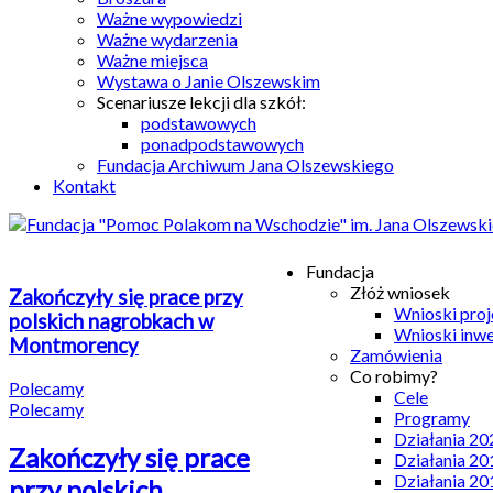
Ważne wypowiedzi
Ważne wydarzenia
Ważne miejsca
Wystawa o Janie Olszewskim
Scenariusze lekcji dla szkół:
podstawowych
ponadpodstawowych
Fundacja Archiwum Jana Olszewskiego
Kontakt
Fundacja
Złóż wniosek
Zakończyły się prace przy
Wnioski pro
polskich nagrobkach w
Wnioski inw
Montmorency
Zamówienia
Co robimy?
Polecamy
Cele
Polecamy
Programy
Działania 20
Zakończyły się prace
Działania 20
Działania 20
przy polskich