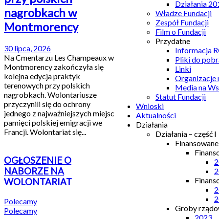
Działania 20
nagrobkach w
Władze Fundacji
Zespół Fundacji
Montmorency
Film o Fundacji
Przydatne
30 lipca, 2026
Informacja
Na Cmentarzu Les Champeaux w
Pliki do pobr
Montmorency zakończyła się
Linki
kolejna edycja praktyk
Organizacje
terenowych przy polskich
Media na Ws
nagrobkach. Wolontariusze
Statut Fundacji
przyczynili się do ochrony
Wnioski
jednego z najważniejszych miejsc
Aktualności
pamięci polskiej emigracji we
Działania
Francji. Wolontariat się...
Działania – część I
Finansowan
Finans
OGŁOSZENIE O
2
NABORZE NA
2
Finans
WOLONTARIAT
2
2
Polecamy
Groby rządow
Polecamy
2023