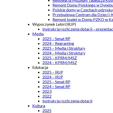
Renowacja Muzeum Tadeusza Kości
Remont Domu Polskiego w Dynebu
Polskie domy w Czechach odzyskuj
Przebudowa Centrum dla Dzieci i 
Remont toalet w Domu PZKO w Kar
Wypoczynek Letni (IRJP)
Instrukcja rozliczenia dotacji – prezentac
Media
2025 – Senat RP
2024 – Regranting
2025 – Media i Struktury
2024 – Media i Struktury
2025 – KPRM/MSZ
2024 – KPRM/MSZ
Edukacja
2025 – IRJP
2024 – IRJP
2025 – Senat RP
2024 – Senat RP
2023
2022
Instrukcja rozliczenia dotacji
Kultura
2025