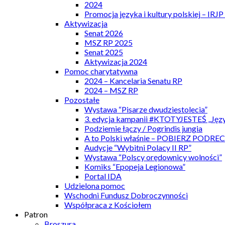
2024
Promocja języka i kultury polskiej – IRJ
Aktywizacja
Senat 2026
MSZ RP 2025
Senat 2025
Aktywizacja 2024
Pomoc charytatywna
2024 – Kancelaria Senatu RP
2024 – MSZ RP
Pozostałe
Wystawa “Pisarze dwudziestolecia”
3. edycja kampanii #KTOTYJESTEŚ „Języ
Podziemie łączy / Pogrindis jungia
A to Polski właśnie – POBIERZ PODRE
Audycje “Wybitni Polacy II RP”
Wystawa “Polscy orędownicy wolności”
Komiks “Epopeja Legionowa”
Portal IDA
Udzielona pomoc
Wschodni Fundusz Dobroczynności
Współpraca z Kościołem
Patron
Broszura