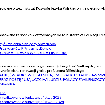
izowane przez Instytut Rozwoju Języka Polskiego im. świętego M
1
2
nansowane ze środków otrzymanych od Ministerstwa Edukacji i N
 być – zbiórka pieniędzy oraz darów
rezydentów RP na uchodźstwie
ICYJSKA – NASZA WSPÓLNA HISTORIA
wanie stanu zachowania grobów rządowych w Wielkiej Brytanii
wanie planu renowacji grobu prof. Leona Bilińskiego
ANIE, ŚWIADKOWIE KATYNIA, EMIGRANCI. STANISŁAW SW
ERAZ POSTĘPUJĄ UCZCIWI LUDZIE. POLACY Z WILEŃSZC
MIANKA
2025
a realizowane z budżetu państwa 2025
a realizowane z budżetu państwa – 2024