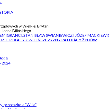
ów
STORIA
ządowych w Wielkiej Brytanii
 Leona Bilińskiego
 EMIGRANCI. STANISŁAW SWIANIEWICZ I JÓZEF MACKIEWI
DZIE. POLACY Z WILEŃSZCZYZNY RATUJĄCY ŻYDÓW
 2025
– 2024
y-przedszkola “Wilia”