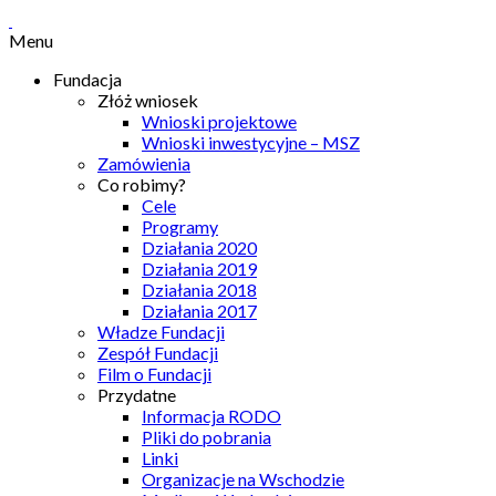
Menu
Fundacja
Złóż wniosek
Wnioski projektowe
Wnioski inwestycyjne – MSZ
Zamówienia
Co robimy?
Cele
Programy
Działania 2020
Działania 2019
Działania 2018
Działania 2017
Władze Fundacji
Zespół Fundacji
Film o Fundacji
Przydatne
Informacja RODO
Pliki do pobrania
Linki
Organizacje na Wschodzie