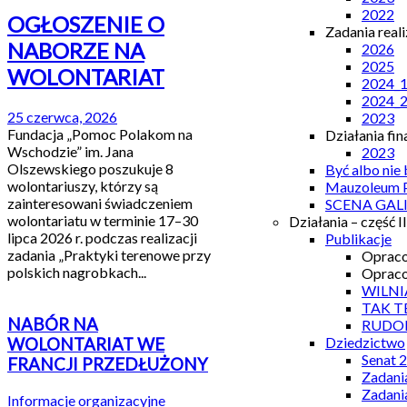
2022
OGŁOSZENIE O
Zadania real
NABORZE NA
2026
2025
WOLONTARIAT
2024_
2024_
25 czerwca, 2026
2023
Fundacja „Pomoc Polakom na
Działania fi
Wschodzie” im. Jana
2023
Olszewskiego poszukuje 8
Być albo nie
wolontariuszy, którzy są
Mauzoleum P
zainteresowani świadczeniem
SCENA GAL
wolontariatu w terminie 17–30
Działania – część II
lipca 2026 r. podczas realizacji
Publikacje
zadania „Praktyki terenowe przy
Opraco
polskich nagrobkach...
Opraco
WILNI
TAK T
NABÓR NA
RUDO
Dziedzictwo
WOLONTARIAT WE
Senat 
FRANCJI PRZEDŁUŻONY
Zadani
Zadani
Informacje organizacyjne