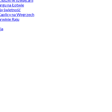
uszki w Szwajcarii
rgu na Łotwie
ą świetność
Kaplicy na Węgrzech
winie Raju
ja