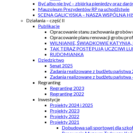
Być albo nie być – zbiórka pieniędzy oraz dar
Mauzoleum Prezydentów RP na uchodźstwie
SCENA GALICYJSKA – NASZA WSPÓLNA HI
Działania – część II
Publikacje
Opracowanie stanu zachowania grobów r
Opracowanie planu renowacji grobu prof.
WILNIANIE, ŚWIADKOWIE KATYNIA,
TAK TERAZ POSTĘPUJĄ UCZCIWI LU
RUDOMIANKA
Dziedzictwo
Senat 2025
Zadania realizowane z budżetu państwa
Zadania realizowane z budżetu państwa 
Regranting
Regranting 2023
Regranting 2022
Inwestycje
Projekty 2024 i 2025
Projekty 2023
Projekty 2022
Projekty 2021
Dobudowa sali sportowej dla szkoł