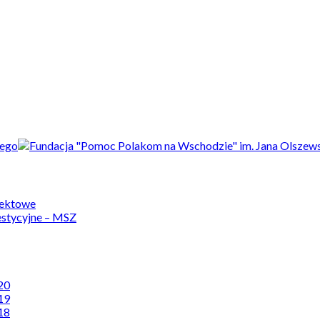
jektowe
estycyjne – MSZ
20
19
18