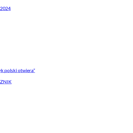
P 2024
k polski otwiera”
CZNIK