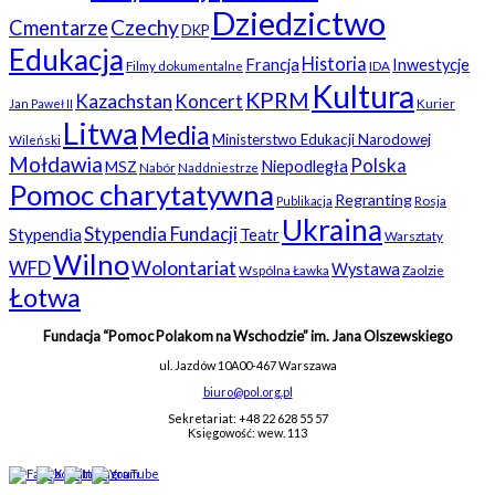
Dziedzictwo
Czechy
Cmentarze
DKP
Edukacja
Historia
Francja
Inwestycje
Filmy dokumentalne
IDA
Kultura
KPRM
Kazachstan
Koncert
Kurier
Jan Paweł II
Litwa
Media
Ministerstwo Edukacji Narodowej
Wileński
Mołdawia
Polska
Niepodległa
MSZ
Nabór
Naddniestrze
Pomoc charytatywna
Regranting
Rosja
Publikacja
Ukraina
Stypendia Fundacji
Stypendia
Teatr
Warsztaty
Wilno
WFD
Wolontariat
Wystawa
Wspólna Ławka
Zaolzie
Łotwa
Fundacja “Pomoc Polakom na Wschodzie” im. Jana Olszewskiego
ul. Jazdów 10A
00-467 Warszawa
biuro@pol.org.pl
Sekretariat: +48 22 628 55 57
Księgowość: wew. 113