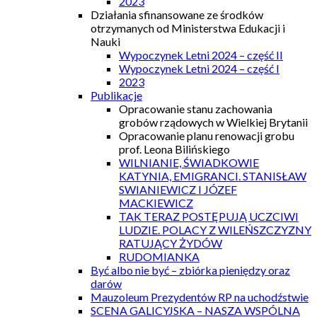
2023
Działania sfinansowane ze środków
otrzymanych od Ministerstwa Edukacji i
Nauki
Wypoczynek Letni 2024 – część II
Wypoczynek Letni 2024 – część I
2023
Publikacje
Opracowanie stanu zachowania
grobów rządowych w Wielkiej Brytanii
Opracowanie planu renowacji grobu
prof. Leona Bilińskiego
WILNIANIE, ŚWIADKOWIE
KATYNIA, EMIGRANCI. STANISŁAW
SWIANIEWICZ I JÓZEF
MACKIEWICZ
TAK TERAZ POSTĘPUJĄ UCZCIWI
LUDZIE. POLACY Z WILEŃSZCZYZNY
RATUJĄCY ŻYDÓW
RUDOMIANKA
Być albo nie być – zbiórka pieniędzy oraz
darów
Mauzoleum Prezydentów RP na uchodźstwie
SCENA GALICYJSKA – NASZA WSPÓLNA