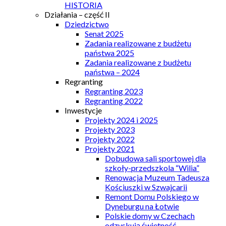
HISTORIA
Działania – część II
Dziedzictwo
Senat 2025
Zadania realizowane z budżetu
państwa 2025
Zadania realizowane z budżetu
państwa – 2024
Regranting
Regranting 2023
Regranting 2022
Inwestycje
Projekty 2024 i 2025
Projekty 2023
Projekty 2022
Projekty 2021
Dobudowa sali sportowej dla
szkoły-przedszkola “Wilia”
Renowacja Muzeum Tadeusza
Kościuszki w Szwajcarii
Remont Domu Polskiego w
Dyneburgu na Łotwie
Polskie domy w Czechach
odzyskują świetność