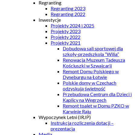
Regranting
Regranting 2023
Regranting 2022
Inwestycje
Projekty 2024 i 2025
Projekty 2023
Projekty 2022
Projekty 2021
Dobudowa sali sportowej dla
szkoły-przedszkola “Wilia”
Renowacja Muzeum Tadeusza
Kościuszki w Szwajcarii
Remont Domu Polskiego w
Dyneburgu na Łotwie
Polskie domy w Czechach
odzyskują świetność
Przebudowa Centrum dla Dzieci i
Kaplicy na Węgrzech
Remont toalet w Domu PZKO w
Karwinie Raju
Wypoczynek Letni (IRJP)
Instrukcja rozliczenia dotacji –
prezentacja
Media