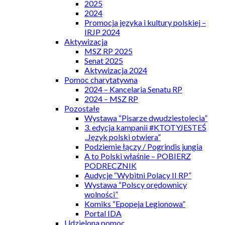
2025
2024
Promocja języka i kultury polskiej –
IRJP 2024
Aktywizacja
MSZ RP 2025
Senat 2025
Aktywizacja 2024
Pomoc charytatywna
2024 – Kancelaria Senatu RP
2024 – MSZ RP
Pozostałe
Wystawa “Pisarze dwudziestolecia”
3. edycja kampanii #KTOTYJESTEŚ
„Język polski otwiera”
Podziemie łączy / Pogrindis jungia
A to Polski właśnie – POBIERZ
PODRECZNIK
Audycje “Wybitni Polacy II RP”
Wystawa “Polscy orędownicy
wolności”
Komiks “Epopeja Legionowa”
Portal IDA
Udzielona pomoc