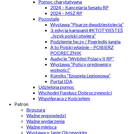
Pomoc charytatywna
2024 – Kancelaria Senatu RP
2024 – MSZ RP
Pozostałe
Wystawa “Pisarze dwudziestolecia”
3. edycja kampanii #KTOTYJESTEŚ
„Język polski otwiera”
Podziemie łączy / Pogrindis jungia
A to Polski właśnie – POBIERZ
PODRECZNIK
Audycje “Wybitni Polacy II RP”
Wystawa “Polscy orędownicy
wolności”
Komiks “Epopeja Legionowa”
Portal IDA
Udzielona pomoc
Wschodni Fundusz Dobroczynności
Współpraca z Kościołem
Patron
Broszura
Ważne wypowiedzi
Ważne wydarzenia
Ważne miejsca
Wystawa o Janie Olszewskim