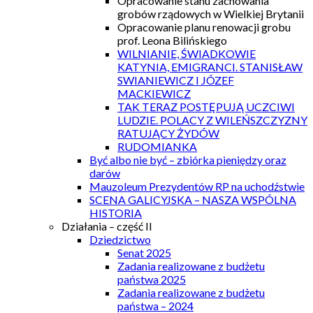
Opracowanie stanu zachowania
grobów rządowych w Wielkiej Brytanii
Opracowanie planu renowacji grobu
prof. Leona Bilińskiego
WILNIANIE, ŚWIADKOWIE
KATYNIA, EMIGRANCI. STANISŁAW
SWIANIEWICZ I JÓZEF
MACKIEWICZ
TAK TERAZ POSTĘPUJĄ UCZCIWI
LUDZIE. POLACY Z WILEŃSZCZYZNY
RATUJĄCY ŻYDÓW
RUDOMIANKA
Być albo nie być – zbiórka pieniędzy oraz
darów
Mauzoleum Prezydentów RP na uchodźstwie
SCENA GALICYJSKA – NASZA WSPÓLNA
HISTORIA
Działania – część II
Dziedzictwo
Senat 2025
Zadania realizowane z budżetu
państwa 2025
Zadania realizowane z budżetu
państwa – 2024