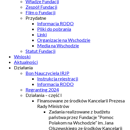
Władze Fundacji
Zespół Fundacji
Film o Fundacji
Przydatne
Informacja RODO
Pliki do pobrania
Linki
Organizacje na Wschodzie
Media na Wschodzie
Statut Fundacji
Wnioski
Aktualności
Działania
Bon Nauczyciela IRJP
Instrukcja rejestracji
Informacja RODO
Regranting 2024
Działania – część I
Finansowane ze środków Kancelarii Prezesa
Rady Ministrów
Zadania realizowane z budżetu
państwa przez Fundacje “Pomoc
Polakom na Wschodzie” im. Jana
Olszewskiego ze środków Kancelarii