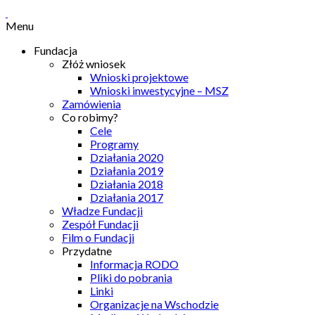
Menu
Fundacja
Złóż wniosek
Wnioski projektowe
Wnioski inwestycyjne – MSZ
Zamówienia
Co robimy?
Cele
Programy
Działania 2020
Działania 2019
Działania 2018
Działania 2017
Władze Fundacji
Zespół Fundacji
Film o Fundacji
Przydatne
Informacja RODO
Pliki do pobrania
Linki
Organizacje na Wschodzie