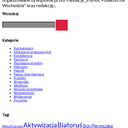
Wschodzie” oraz redakcję...
Wyszukaj
Kategorie
Bez kategorii
Informacje organizacyjne
Kondolencje
Partnerzy
Planowane projekty
Polecamy
Pomnik
Pomoc charytatywna
Projekty
Stypendia
Szkolenia
Wnioski projektowe
Wspomnienie
Wydarzenia
Życzenia
Tagi
Białoruś
Aktywizacja
Bon Pierwszaka
#KtoTyJesteś