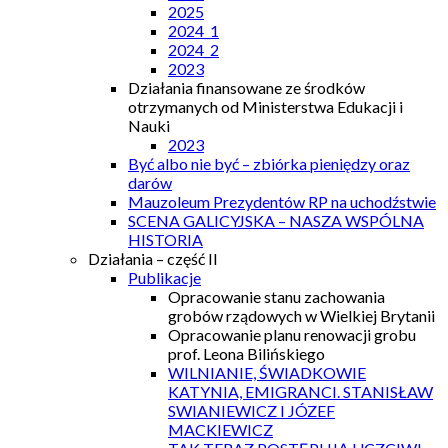
2025
2024_1
2024_2
2023
Działania finansowane ze środków
otrzymanych od Ministerstwa Edukacji i
Nauki
2023
Być albo nie być – zbiórka pieniędzy oraz
darów
Mauzoleum Prezydentów RP na uchodźstwie
SCENA GALICYJSKA – NASZA WSPÓLNA
HISTORIA
Działania – część II
Publikacje
Opracowanie stanu zachowania
grobów rządowych w Wielkiej Brytanii
Opracowanie planu renowacji grobu
prof. Leona Bilińskiego
WILNIANIE, ŚWIADKOWIE
KATYNIA, EMIGRANCI. STANISŁAW
SWIANIEWICZ I JÓZEF
MACKIEWICZ