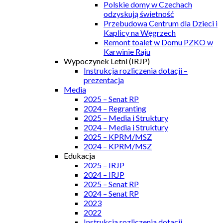
Polskie domy w Czechach
odzyskują świetność
Przebudowa Centrum dla Dzieci i
Kaplicy na Węgrzech
Remont toalet w Domu PZKO w
Karwinie Raju
Wypoczynek Letni (IRJP)
Instrukcja rozliczenia dotacji –
prezentacja
Media
2025 – Senat RP
2024 – Regranting
2025 – Media i Struktury
2024 – Media i Struktury
2025 – KPRM/MSZ
2024 – KPRM/MSZ
Edukacja
2025 – IRJP
2024 – IRJP
2025 – Senat RP
2024 – Senat RP
2023
2022
Instrukcja rozliczenia dotacji