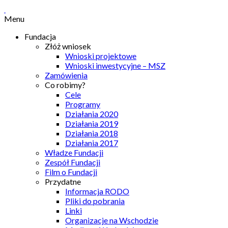
Menu
Fundacja
Złóż wniosek
Wnioski projektowe
Wnioski inwestycyjne – MSZ
Zamówienia
Co robimy?
Cele
Programy
Działania 2020
Działania 2019
Działania 2018
Działania 2017
Władze Fundacji
Zespół Fundacji
Film o Fundacji
Przydatne
Informacja RODO
Pliki do pobrania
Linki
Organizacje na Wschodzie