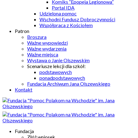
Komiks “Epopeja Legionowa”
Portal IDA
Udzielona pomoc
Wschodni Fundusz Dobroczynności
Współpraca z Kościołem
Patron
Broszura
Ważne wypowiedzi
Ważne wydarzenia
Ważne miejsca
Wystawa o Janie Olszewskim
Scenariusze lekcji dla szkół:
podstawowych
ponadpodstawowych
Fundacja Archiwum Jana Olszewskiego
Kontakt
Fundacja
Złóż wniosek