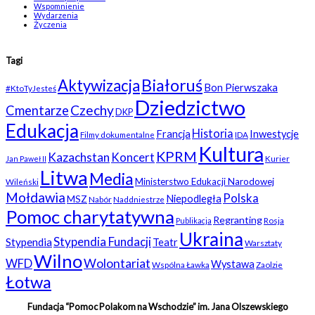
Wspomnienie
Wydarzenia
Życzenia
Tagi
Białoruś
Aktywizacja
Bon Pierwszaka
#KtoTyJesteś
Dziedzictwo
Czechy
Cmentarze
DKP
Edukacja
Historia
Francja
Inwestycje
Filmy dokumentalne
IDA
Kultura
KPRM
Kazachstan
Koncert
Kurier
Jan Paweł II
Litwa
Media
Ministerstwo Edukacji Narodowej
Wileński
Mołdawia
Polska
Niepodległa
MSZ
Nabór
Naddniestrze
Pomoc charytatywna
Regranting
Rosja
Publikacja
Ukraina
Stypendia Fundacji
Stypendia
Teatr
Warsztaty
Wilno
WFD
Wolontariat
Wystawa
Wspólna Ławka
Zaolzie
Łotwa
Fundacja “Pomoc Polakom na Wschodzie” im. Jana Olszewskiego