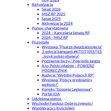
Aktywizacja
Senat 2026
MSZ RP 2025
Senat 2025
Aktywizacja 2024
Pomoc charytatywna
2024 – Kancelaria Senatu RP
2024 – MSZ RP
Pozostałe
Wystawa “Pisarze dwudziestolecia”
3. edycja kampanii #KTOTYJESTEŚ
„Język polski otwiera”
Podziemie łączy / Pogrindis jungia
A to Polski właśnie – POBIERZ
PODRECZNIK
Audycje “Wybitni Polacy II RP”
Wystawa “Polscy orędownicy
wolności”
Komiks “Epopeja Legionowa”
Portal IDA
Udzielona pomoc
Wschodni Fundusz Dobroczynności
Współpraca z Kościołem