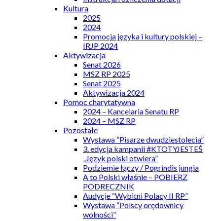
Kultura
2025
2024
Promocja języka i kultury polskiej –
IRJP 2024
Aktywizacja
Senat 2026
MSZ RP 2025
Senat 2025
Aktywizacja 2024
Pomoc charytatywna
2024 – Kancelaria Senatu RP
2024 – MSZ RP
Pozostałe
Wystawa “Pisarze dwudziestolecia”
3. edycja kampanii #KTOTYJESTEŚ
„Język polski otwiera”
Podziemie łączy / Pogrindis jungia
A to Polski właśnie – POBIERZ
PODRECZNIK
Audycje “Wybitni Polacy II RP”
Wystawa “Polscy orędownicy
wolności”