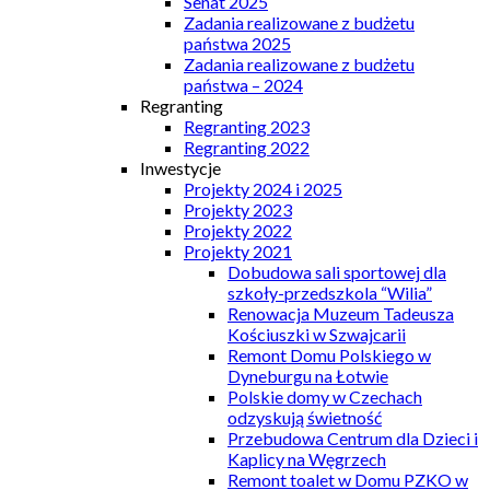
Senat 2025
Zadania realizowane z budżetu
państwa 2025
Zadania realizowane z budżetu
państwa – 2024
Regranting
Regranting 2023
Regranting 2022
Inwestycje
Projekty 2024 i 2025
Projekty 2023
Projekty 2022
Projekty 2021
Dobudowa sali sportowej dla
szkoły-przedszkola “Wilia”
Renowacja Muzeum Tadeusza
Kościuszki w Szwajcarii
Remont Domu Polskiego w
Dyneburgu na Łotwie
Polskie domy w Czechach
odzyskują świetność
Przebudowa Centrum dla Dzieci i
Kaplicy na Węgrzech
Remont toalet w Domu PZKO w