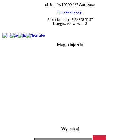
ul. Jazdów 10A
00-467 Warszawa
biuro@pol.org.pl
Sekretariat: +48 22 628 55 57
Księgowość: wew. 113
Mapa dojazdu
Wyszukaj