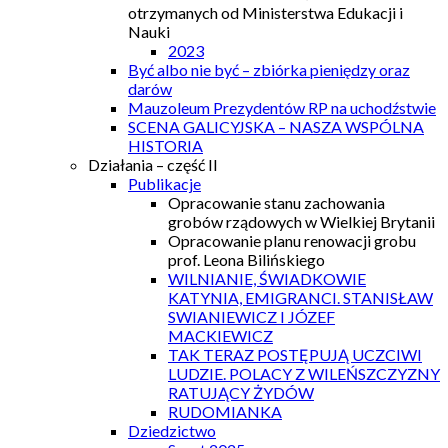
otrzymanych od Ministerstwa Edukacji i
Nauki
2023
Być albo nie być – zbiórka pieniędzy oraz
darów
Mauzoleum Prezydentów RP na uchodźstwie
SCENA GALICYJSKA – NASZA WSPÓLNA
HISTORIA
Działania – część II
Publikacje
Opracowanie stanu zachowania
grobów rządowych w Wielkiej Brytanii
Opracowanie planu renowacji grobu
prof. Leona Bilińskiego
WILNIANIE, ŚWIADKOWIE
KATYNIA, EMIGRANCI. STANISŁAW
SWIANIEWICZ I JÓZEF
MACKIEWICZ
TAK TERAZ POSTĘPUJĄ UCZCIWI
LUDZIE. POLACY Z WILEŃSZCZYZNY
RATUJĄCY ŻYDÓW
RUDOMIANKA
Dziedzictwo