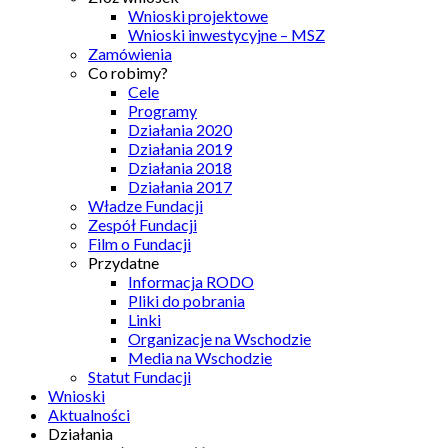
Wnioski projektowe
Wnioski inwestycyjne – MSZ
Zamówienia
Co robimy?
Cele
Programy
Działania 2020
Działania 2019
Działania 2018
Działania 2017
Władze Fundacji
Zespół Fundacji
Film o Fundacji
Przydatne
Informacja RODO
Pliki do pobrania
Linki
Organizacje na Wschodzie
Media na Wschodzie
Statut Fundacji
Wnioski
Aktualności
Działania