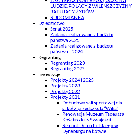
TAK TERAZ POSTĘPUJĄ UCZCIWI
LUDZIE. POLACY Z WILEŃSZCZYZNY
RATUJĄCY ŻYDÓW
RUDOMIANKA
Dziedzictwo
Senat 2025
Zadania realizowane z budżetu
państwa 2025
Zadania realizowane z budżetu
państwa – 2024
Regranting
Regranting 2023
Regranting 2022
Inwestycje
Projekty 2024 i 2025
Projekty 2023
Projekty 2022
Projekty 2021
Dobudowa sali sportowej dla
szkoły-przedszkola “Wilia”
Renowacja Muzeum Tadeusza
Kościuszki w Szwajcarii
Remont Domu Polskiego w
Dyneburgu na Łotwie