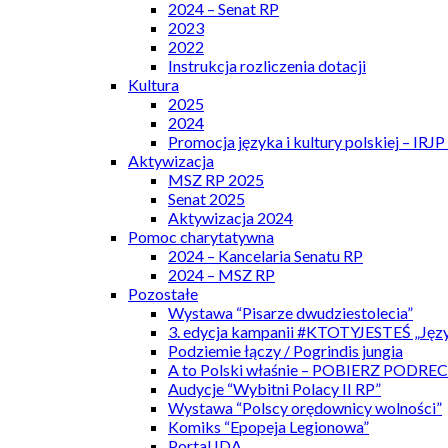
2024 – Senat RP
2023
2022
Instrukcja rozliczenia dotacji
Kultura
2025
2024
Promocja języka i kultury polskiej – IRJ
Aktywizacja
MSZ RP 2025
Senat 2025
Aktywizacja 2024
Pomoc charytatywna
2024 – Kancelaria Senatu RP
2024 – MSZ RP
Pozostałe
Wystawa “Pisarze dwudziestolecia”
3. edycja kampanii #KTOTYJESTEŚ „Języ
Podziemie łączy / Pogrindis jungia
A to Polski właśnie – POBIERZ PODRE
Audycje “Wybitni Polacy II RP”
Wystawa “Polscy orędownicy wolności”
Komiks “Epopeja Legionowa”
Portal IDA