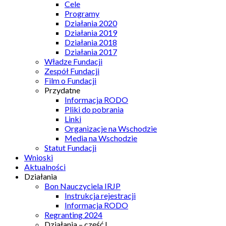
Cele
Programy
Działania 2020
Działania 2019
Działania 2018
Działania 2017
Władze Fundacji
Zespół Fundacji
Film o Fundacji
Przydatne
Informacja RODO
Pliki do pobrania
Linki
Organizacje na Wschodzie
Media na Wschodzie
Statut Fundacji
Wnioski
Aktualności
Działania
Bon Nauczyciela IRJP
Instrukcja rejestracji
Informacja RODO
Regranting 2024
Działania – część I