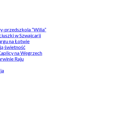
y-przedszkola “Wilia”
uszki w Szwajcarii
rgu na Łotwie
ą świetność
Kaplicy na Węgrzech
winie Raju
ja