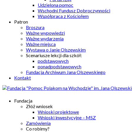
Udzielona pomoc
Wschodni Fundusz Dobroczynności
Współpraca z Kościołem
Patron
Broszura
Ważne wypowiedzi
Ważne wydarzenia
Ważne miejsca
Wystawa o Janie Olszewskim
Scenariusze lekcji dla szkół:
podstawowych
ponadpodstawowych
Fundacja Archiwum Jana Olszewskiego
Kontakt
Fundacja
Złóż wniosek
Wnioski projektowe
Wnioski inwestycyjne – MSZ
Zamówienia
Co robimy?