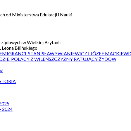
h od Ministerstwa Edukacji i Nauki
ządowych w Wielkiej Brytanii
 Leona Bilińskiego
 EMIGRANCI. STANISŁAW SWIANIEWICZ I JÓZEF MACKIEWI
DZIE. POLACY Z WILEŃSZCZYZNY RATUJĄCY ŻYDÓW
ów
STORIA
 2025
– 2024