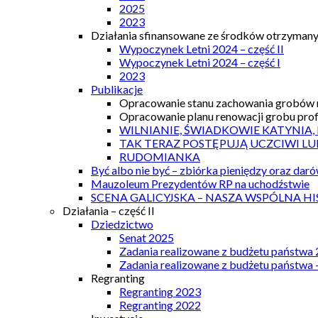
2025
2023
Działania sfinansowane ze środków otrzymanyc
Wypoczynek Letni 2024 – część II
Wypoczynek Letni 2024 – część I
2023
Publikacje
Opracowanie stanu zachowania grobów r
Opracowanie planu renowacji grobu prof.
WILNIANIE, ŚWIADKOWIE KATYNIA,
TAK TERAZ POSTĘPUJĄ UCZCIWI LU
RUDOMIANKA
Być albo nie być – zbiórka pieniędzy oraz dar
Mauzoleum Prezydentów RP na uchodźstwie
SCENA GALICYJSKA – NASZA WSPÓLNA HI
Działania – część II
Dziedzictwo
Senat 2025
Zadania realizowane z budżetu państwa
Zadania realizowane z budżetu państwa 
Regranting
Regranting 2023
Regranting 2022