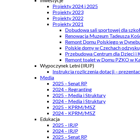
Inwestycje
Projekty 2024 i 2025
Projekty 2023
Projekty 2022
Projekty 2021
Dobudowa sali sportowej dla szkoł
Renowacja Muzeum Tadeusza Kości
Remont Domu Polskiego w Dynebu
Polskie domy w Czechach odzyskuj
Przebudowa Centrum dla Dzieci i 
Remont toalet w Domu PZKO w Kar
Wypoczynek Letni (IRJP)
Instrukcja rozliczenia dotacji – prezentac
Media
2025 – Senat RP
2024 – Regranting
2025 – Media i Struktury
2024 – Media i Struktury
2025 – KPRM/MSZ
2024 – KPRM/MSZ
Edukacja
2025 – IRJP
2024 – IRJP
2025 – Senat RP