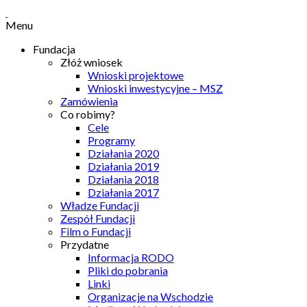
Menu
Fundacja
Złóż wniosek
Wnioski projektowe
Wnioski inwestycyjne – MSZ
Zamówienia
Co robimy?
Cele
Programy
Działania 2020
Działania 2019
Działania 2018
Działania 2017
Władze Fundacji
Zespół Fundacji
Film o Fundacji
Przydatne
Informacja RODO
Pliki do pobrania
Linki
Organizacje na Wschodzie