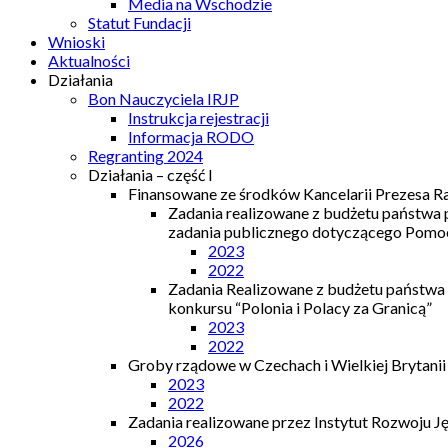
Media na Wschodzie
Statut Fundacji
Wnioski
Aktualności
Działania
Bon Nauczyciela IRJP
Instrukcja rejestracji
Informacja RODO
Regranting 2024
Działania – część I
Finansowane ze środków Kancelarii Prezesa R
Zadania realizowane z budżetu państwa
zadania publicznego dotyczącego Pomocy
2023
2022
Zadania Realizowane z budżetu państwa
konkursu “Polonia i Polacy za Granicą”
2023
2022
Groby rządowe w Czechach i Wielkiej Brytanii
2023
2022
Zadania realizowane przez Instytut Rozwoju J
2026