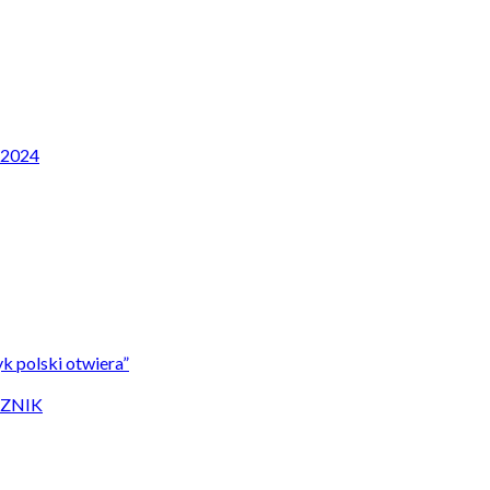
P 2024
k polski otwiera”
CZNIK