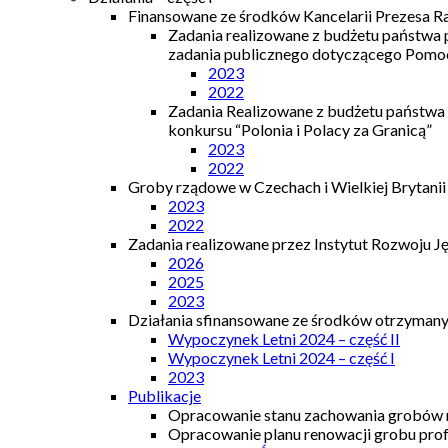
Finansowane ze środków Kancelarii Prezesa R
Zadania realizowane z budżetu państwa
zadania publicznego dotyczącego Pomocy
2023
2022
Zadania Realizowane z budżetu państwa
konkursu “Polonia i Polacy za Granicą”
2023
2022
Groby rządowe w Czechach i Wielkiej Brytanii
2023
2022
Zadania realizowane przez Instytut Rozwoju J
2026
2025
2023
Działania sfinansowane ze środków otrzymanyc
Wypoczynek Letni 2024 – część II
Wypoczynek Letni 2024 – część I
2023
Publikacje
Opracowanie stanu zachowania grobów r
Opracowanie planu renowacji grobu prof.