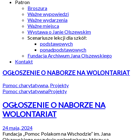
Patron
Broszura
Ważne wypowiedzi
Ważne wydarzenia
Ważne miejsca
Wystawa o Janie Olszewskim
Scenariusze lekcji dla szkół:
podstawowych
ponadpodstawowych
Fundacja Archiwum Jana Olszewskiego
Kontakt
OGŁOSZENIE O NABORZE NA WOLONTARIAT
Pomoc charytatywna
,
Projekty
Pomoc charytatywna
Projekty
OGŁOSZENIE O NABORZE NA
WOLONTARIAT
24 maja, 2024
Fundacja „Pomoc Polakom na Wschodzie” im. Jana
Olszewskiego poszukuje wolontariuszy, którzy są