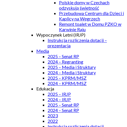
Polskie domy w Czechach
odzyskują świetność
Przebudowa Centrum dla Dzieci i
Kaplicy na Węgrzech
Remont toalet w Domu PZKO w
Karwinie Raju
Wypoczynek Letni (IRJP)
Instrukcja rozliczenia dotacji –
prezentacja
Media
2025 – Senat RP
2024 – Regranting
2025 – Media i Struktury
2024 – Media i Struktury
2025 – KPRM/MSZ
2024 – KPRM/MSZ
Edukacja
2025 – IRJP
2024 – IRJP
2025 – Senat RP
2024 – Senat RP
2023
2022
Instrukcja rozliczenia dotacji