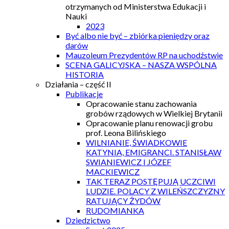
otrzymanych od Ministerstwa Edukacji i
Nauki
2023
Być albo nie być – zbiórka pieniędzy oraz
darów
Mauzoleum Prezydentów RP na uchodźstwie
SCENA GALICYJSKA – NASZA WSPÓLNA
HISTORIA
Działania – część II
Publikacje
Opracowanie stanu zachowania
grobów rządowych w Wielkiej Brytanii
Opracowanie planu renowacji grobu
prof. Leona Bilińskiego
WILNIANIE, ŚWIADKOWIE
KATYNIA, EMIGRANCI. STANISŁAW
SWIANIEWICZ I JÓZEF
MACKIEWICZ
TAK TERAZ POSTĘPUJĄ UCZCIWI
LUDZIE. POLACY Z WILEŃSZCZYZNY
RATUJĄCY ŻYDÓW
RUDOMIANKA
Dziedzictwo