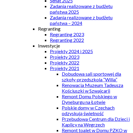
Senat 2025
Zadania realizowane z budżetu
państwa 2025
Zadania realizowane z budżetu
państwa – 2024
Regranting
Regranting 2023
Regranting 2022
Inwestycje
Projekty 2024 i 2025
Projekty 2023
Projekty 2022
Projekty 2021
Dobudowa sali sportowej dla
szkoły-przedszkola “Wilia”
Renowacja Muzeum Tadeusza
Kościuszki w Szwajcarii
Remont Domu Polskiego w
Dyneburgu na Łotwie
Polskie domy w Czechach
odzyskują świetność
Przebudowa Centrum dla Dzieci i
Kaplicy na Węgrzech
Remont toalet w Domu PZKO w