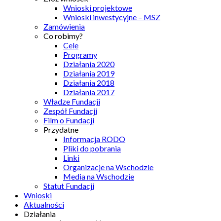
Wnioski projektowe
Wnioski inwestycyjne – MSZ
Zamówienia
Co robimy?
Cele
Programy
Działania 2020
Działania 2019
Działania 2018
Działania 2017
Władze Fundacji
Zespół Fundacji
Film o Fundacji
Przydatne
Informacja RODO
Pliki do pobrania
Linki
Organizacje na Wschodzie
Media na Wschodzie
Statut Fundacji
Wnioski
Aktualności
Działania