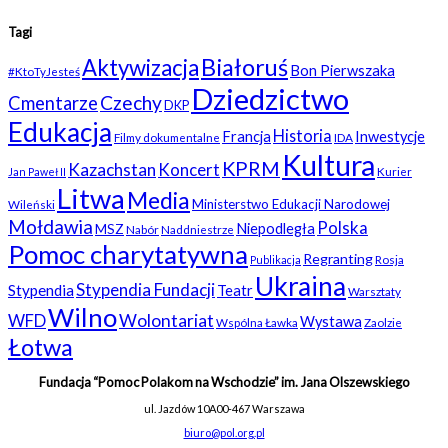
Tagi
Białoruś
Aktywizacja
Bon Pierwszaka
#KtoTyJesteś
Dziedzictwo
Czechy
Cmentarze
DKP
Edukacja
Historia
Francja
Inwestycje
Filmy dokumentalne
IDA
Kultura
KPRM
Kazachstan
Koncert
Kurier
Jan Paweł II
Litwa
Media
Ministerstwo Edukacji Narodowej
Wileński
Mołdawia
Polska
Niepodległa
MSZ
Nabór
Naddniestrze
Pomoc charytatywna
Regranting
Rosja
Publikacja
Ukraina
Stypendia Fundacji
Stypendia
Teatr
Warsztaty
Wilno
WFD
Wolontariat
Wystawa
Wspólna Ławka
Zaolzie
Łotwa
Fundacja “Pomoc Polakom na Wschodzie” im. Jana Olszewskiego
ul. Jazdów 10A
00-467 Warszawa
biuro@pol.org.pl