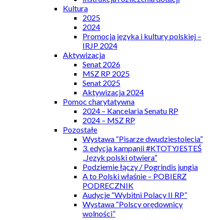
Kultura
2025
2024
Promocja języka i kultury polskiej –
IRJP 2024
Aktywizacja
Senat 2026
MSZ RP 2025
Senat 2025
Aktywizacja 2024
Pomoc charytatywna
2024 – Kancelaria Senatu RP
2024 – MSZ RP
Pozostałe
Wystawa “Pisarze dwudziestolecia”
3. edycja kampanii #KTOTYJESTEŚ
„Język polski otwiera”
Podziemie łączy / Pogrindis jungia
A to Polski właśnie – POBIERZ
PODRECZNIK
Audycje “Wybitni Polacy II RP”
Wystawa “Polscy orędownicy
wolności”