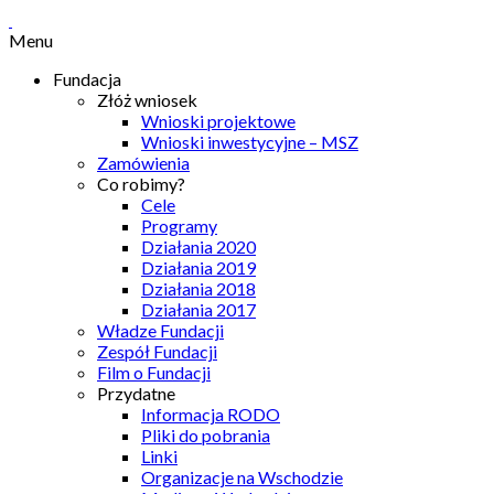
Menu
Fundacja
Złóż wniosek
Wnioski projektowe
Wnioski inwestycyjne – MSZ
Zamówienia
Co robimy?
Cele
Programy
Działania 2020
Działania 2019
Działania 2018
Działania 2017
Władze Fundacji
Zespół Fundacji
Film o Fundacji
Przydatne
Informacja RODO
Pliki do pobrania
Linki
Organizacje na Wschodzie