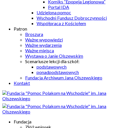
Komiks “Epopeja Legionowa”
Portal IDA
Udzielona pomoc
Wschodni Fundusz Dobroczynności
Współpraca z Kościołem
Patron
Broszura
Ważne wypowiedzi
Ważne wydarzenia
Ważne miejsca
Wystawa o Janie Olszewskim
Scenariusze lekcji dla szkół:
podstawowych
ponadpodstawowych
Fundacja Archiwum Jana Olszewskiego
Kontakt
Fundacja
Złóż wniosek