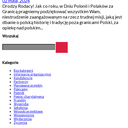
02 maja, 2024
Drodzy Rodacy! Jak co roku, w Dniu Polonii i Polaków za
Granicą pragniemy podziękować wszystkim Wam,
niestrudzenie zaangażowanym na rzecz trudnej misji, jaką jest
dbanie o polską historię i tradycję poza granicami Polski, za
opiekę nad polskim...
Wyszukaj
Kategorie
Bez kategorii
Informacje organizacyjne
Kondolencje
Partnerzy
Planowane projekty
Polecamy
Pomnik
Pomoc charytatywna
Projekty
Stypendia
Szkolenia
Wnioski projektowe
Wspomnienie
Wydarzenia
Życzenia