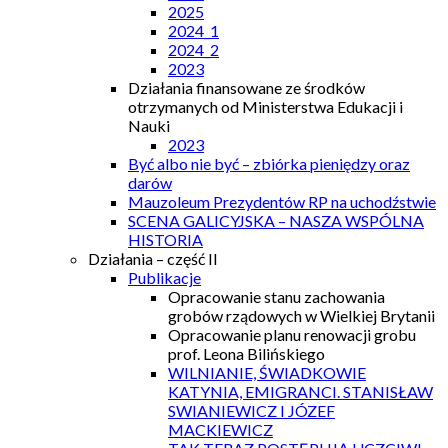
2025
2024_1
2024_2
2023
Działania finansowane ze środków
otrzymanych od Ministerstwa Edukacji i
Nauki
2023
Być albo nie być – zbiórka pieniędzy oraz
darów
Mauzoleum Prezydentów RP na uchodźstwie
SCENA GALICYJSKA – NASZA WSPÓLNA
HISTORIA
Działania – część II
Publikacje
Opracowanie stanu zachowania
grobów rządowych w Wielkiej Brytanii
Opracowanie planu renowacji grobu
prof. Leona Bilińskiego
WILNIANIE, ŚWIADKOWIE
KATYNIA, EMIGRANCI. STANISŁAW
SWIANIEWICZ I JÓZEF
MACKIEWICZ