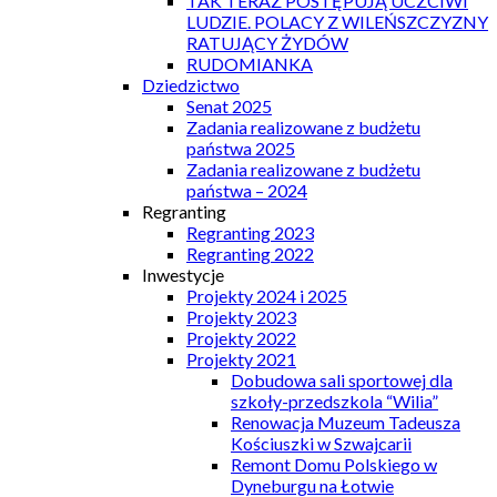
TAK TERAZ POSTĘPUJĄ UCZCIWI
LUDZIE. POLACY Z WILEŃSZCZYZNY
RATUJĄCY ŻYDÓW
RUDOMIANKA
Dziedzictwo
Senat 2025
Zadania realizowane z budżetu
państwa 2025
Zadania realizowane z budżetu
państwa – 2024
Regranting
Regranting 2023
Regranting 2022
Inwestycje
Projekty 2024 i 2025
Projekty 2023
Projekty 2022
Projekty 2021
Dobudowa sali sportowej dla
szkoły-przedszkola “Wilia”
Renowacja Muzeum Tadeusza
Kościuszki w Szwajcarii
Remont Domu Polskiego w
Dyneburgu na Łotwie