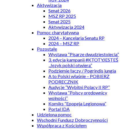
Aktywizacja
Senat 2026
MSZ RP 2025
Senat 2025
Aktywizacja 2024
Pomoc charytatywna
2024 – Kancelaria Senatu RP
2024 – MSZ RP
Pozostałe
Wystawa “Pisarze dwudziestolecia”
3. edycja kampanii #KTOTYJESTEŚ
„Język polski otwiera”
Podziemie łączy / Pogrindis jungia
A to Polski właśnie – POBIERZ
PODRECZNIK
Audycje “Wybitni Polacy II RP”
Wystawa “Polscy orędownicy
wolności”
Komiks “Epopeja Legionowa”
Portal IDA
Udzielona pomoc
Wschodni Fundusz Dobroczynności
Współpraca z Kościołem