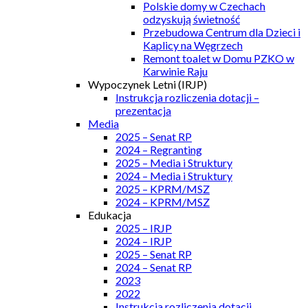
Polskie domy w Czechach
odzyskują świetność
Przebudowa Centrum dla Dzieci i
Kaplicy na Węgrzech
Remont toalet w Domu PZKO w
Karwinie Raju
Wypoczynek Letni (IRJP)
Instrukcja rozliczenia dotacji –
prezentacja
Media
2025 – Senat RP
2024 – Regranting
2025 – Media i Struktury
2024 – Media i Struktury
2025 – KPRM/MSZ
2024 – KPRM/MSZ
Edukacja
2025 – IRJP
2024 – IRJP
2025 – Senat RP
2024 – Senat RP
2023
2022
Instrukcja rozliczenia dotacji