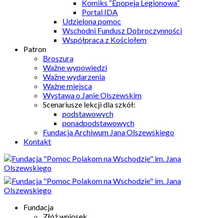
Komiks “Epopeja Legionowa”
Portal IDA
Udzielona pomoc
Wschodni Fundusz Dobroczynności
Współpraca z Kościołem
Patron
Broszura
Ważne wypowiedzi
Ważne wydarzenia
Ważne miejsca
Wystawa o Janie Olszewskim
Scenariusze lekcji dla szkół:
podstawowych
ponadpodstawowych
Fundacja Archiwum Jana Olszewskiego
Kontakt
Fundacja
Złóż wniosek