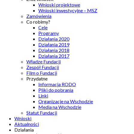
Wnioski projektowe
Wnioski inwestycyjne – MSZ
Zamówienia
Co robimy?
Cele
Programy
Działania 2020
Działania 2019
Działania 2018
Działania 2017
Władze Fundacji
Zespół Fundacji
Film o Fundacji
Przydatne
Informacja RODO
Pliki do pobrania
Linki
Organizacje na Wschodzie
Media na Wschodzie
Statut Fundacji
Wnioski
Aktualności
Działania