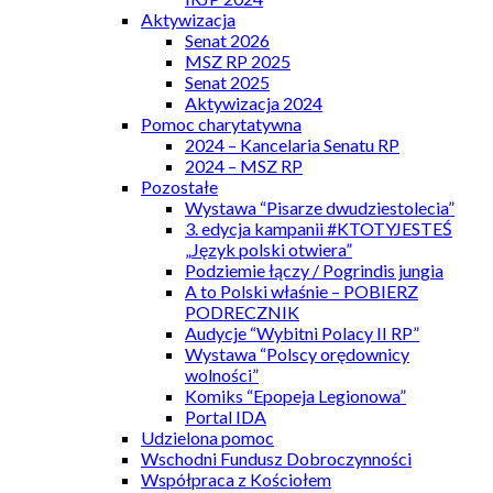
Aktywizacja
Senat 2026
MSZ RP 2025
Senat 2025
Aktywizacja 2024
Pomoc charytatywna
2024 – Kancelaria Senatu RP
2024 – MSZ RP
Pozostałe
Wystawa “Pisarze dwudziestolecia”
3. edycja kampanii #KTOTYJESTEŚ
„Język polski otwiera”
Podziemie łączy / Pogrindis jungia
A to Polski właśnie – POBIERZ
PODRECZNIK
Audycje “Wybitni Polacy II RP”
Wystawa “Polscy orędownicy
wolności”
Komiks “Epopeja Legionowa”
Portal IDA
Udzielona pomoc
Wschodni Fundusz Dobroczynności
Współpraca z Kościołem