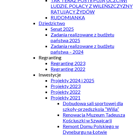
TAK TERAZ POSTĘPUJĄ UCZCIWI
LUDZIE. POLACY Z WILEŃSZCZYZNY
RATUJĄCY ŻYDÓW
RUDOMIANKA
Dziedzictwo
Senat 2025
Zadania realizowane z budżetu
państwa 2025
Zadania realizowane z budżetu
państwa – 2024
Regranting
Regranting 2023
Regranting 2022
Inwestycje
Projekty 2024 i 2025
Projekty 2023
Projekty 2022
Projekty 2021
Dobudowa sali sportowej dla
szkoły-przedszkola “Wilia”
Renowacja Muzeum Tadeusza
Kościuszki w Szwajcarii
Remont Domu Polskiego w
Dyneburgu na Łotwie