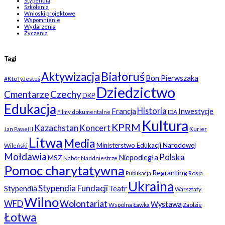
Stypendia
Szkolenia
Wnioski projektowe
Wspomnienie
Wydarzenia
Życzenia
Tagi
Białoruś
Aktywizacja
Bon Pierwszaka
#KtoTyJesteś
Dziedzictwo
Czechy
Cmentarze
DKP
Edukacja
Historia
Francja
Inwestycje
Filmy dokumentalne
IDA
Kultura
KPRM
Kazachstan
Koncert
Kurier
Jan Paweł II
Litwa
Media
Ministerstwo Edukacji Narodowej
Wileński
Mołdawia
Polska
Niepodległa
MSZ
Nabór
Naddniestrze
Pomoc charytatywna
Regranting
Rosja
Publikacja
Ukraina
Stypendia Fundacji
Stypendia
Teatr
Warsztaty
Wilno
WFD
Wolontariat
Wystawa
Wspólna Ławka
Zaolzie
Łotwa