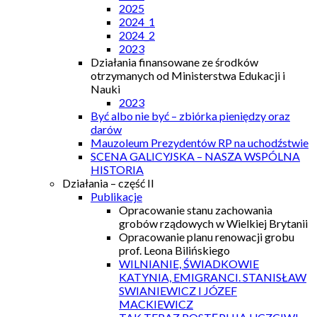
2025
2024_1
2024_2
2023
Działania finansowane ze środków
otrzymanych od Ministerstwa Edukacji i
Nauki
2023
Być albo nie być – zbiórka pieniędzy oraz
darów
Mauzoleum Prezydentów RP na uchodźstwie
SCENA GALICYJSKA – NASZA WSPÓLNA
HISTORIA
Działania – część II
Publikacje
Opracowanie stanu zachowania
grobów rządowych w Wielkiej Brytanii
Opracowanie planu renowacji grobu
prof. Leona Bilińskiego
WILNIANIE, ŚWIADKOWIE
KATYNIA, EMIGRANCI. STANISŁAW
SWIANIEWICZ I JÓZEF
MACKIEWICZ