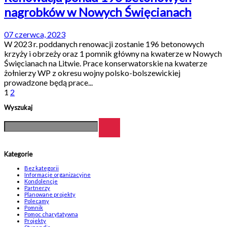
nagrobków w Nowych Święcianach
07 czerwca, 2023
W 2023 r. poddanych renowacji zostanie 196 betonowych
krzyży i obrzeży oraz 1 pomnik główny na kwaterze w Nowych
Święcianach na Litwie. Prace konserwatorskie na kwaterze
żołnierzy WP z okresu wojny polsko-bolszewickiej
prowadzone będą prace...
1
2
Wyszukaj
Kategorie
Bez kategorii
Informacje organizacyjne
Kondolencje
Partnerzy
Planowane projekty
Polecamy
Pomnik
Pomoc charytatywna
Projekty