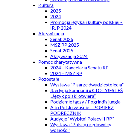
Kultura
2025
2024
Promocja języka i kultury polskiej –
IRJP 2024
Aktywizacja
Senat 2026
MSZ RP 2025
Senat 2025
Aktywizacja 2024
Pomoc charytatywna
2024 – Kancelaria Senatu RP
2024 – MSZ RP
Pozostałe
Wystawa “Pisarze dwudziestolecia”
3. edycja kampanii #KTOTYJESTEŚ
„Język polski otwiera”
Podziemie łączy / Pogrindis jungia
A to Polski właśnie – POBIERZ
PODRECZNIK
Audycje “Wybitni Polacy II RP”
Wystawa “Polscy orędownicy
wolności”