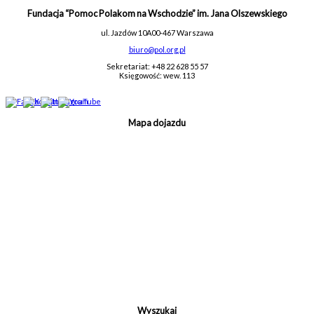
Fundacja “Pomoc Polakom na Wschodzie” im. Jana Olszewskiego
ul. Jazdów 10A
00-467 Warszawa
biuro@pol.org.pl
Sekretariat: +48 22 628 55 57
Księgowość: wew. 113
Mapa dojazdu
Wyszukaj