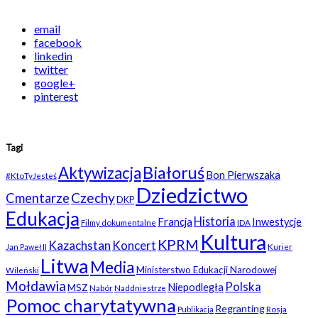
email
facebook
linkedin
twitter
google+
pinterest
Tagi
Białoruś
Aktywizacja
Bon Pierwszaka
#KtoTyJesteś
Dziedzictwo
Czechy
Cmentarze
DKP
Edukacja
Historia
Francja
Inwestycje
Filmy dokumentalne
IDA
Kultura
KPRM
Kazachstan
Koncert
Kurier
Jan Paweł II
Litwa
Media
Ministerstwo Edukacji Narodowej
Wileński
Mołdawia
Polska
Niepodległa
MSZ
Nabór
Naddniestrze
Pomoc charytatywna
Regranting
Rosja
Publikacja