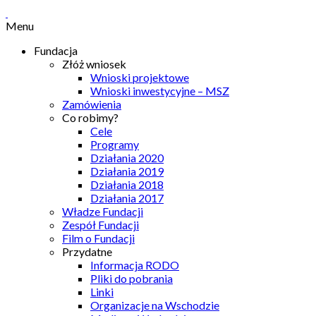
Menu
Fundacja
Złóż wniosek
Wnioski projektowe
Wnioski inwestycyjne – MSZ
Zamówienia
Co robimy?
Cele
Programy
Działania 2020
Działania 2019
Działania 2018
Działania 2017
Władze Fundacji
Zespół Fundacji
Film o Fundacji
Przydatne
Informacja RODO
Pliki do pobrania
Linki
Organizacje na Wschodzie