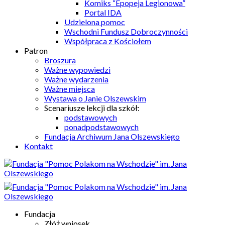
Komiks “Epopeja Legionowa”
Portal IDA
Udzielona pomoc
Wschodni Fundusz Dobroczynności
Współpraca z Kościołem
Patron
Broszura
Ważne wypowiedzi
Ważne wydarzenia
Ważne miejsca
Wystawa o Janie Olszewskim
Scenariusze lekcji dla szkół:
podstawowych
ponadpodstawowych
Fundacja Archiwum Jana Olszewskiego
Kontakt
Fundacja
Złóż wniosek