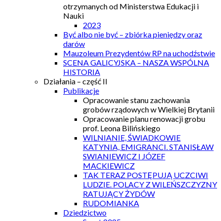
otrzymanych od Ministerstwa Edukacji i
Nauki
2023
Być albo nie być – zbiórka pieniędzy oraz
darów
Mauzoleum Prezydentów RP na uchodźstwie
SCENA GALICYJSKA – NASZA WSPÓLNA
HISTORIA
Działania – część II
Publikacje
Opracowanie stanu zachowania
grobów rządowych w Wielkiej Brytanii
Opracowanie planu renowacji grobu
prof. Leona Bilińskiego
WILNIANIE, ŚWIADKOWIE
KATYNIA, EMIGRANCI. STANISŁAW
SWIANIEWICZ I JÓZEF
MACKIEWICZ
TAK TERAZ POSTĘPUJĄ UCZCIWI
LUDZIE. POLACY Z WILEŃSZCZYZNY
RATUJĄCY ŻYDÓW
RUDOMIANKA
Dziedzictwo