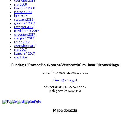
czerwiec 2018
maj 2018
kwiecień 2018
marzec 2018
luty 2018
styczeń 2018
grudzień 2017
listopad 2017
październik 2017
wrzesień 2017
sierpień 2017
lipiec 2017
czerwiec 2017
maj 2017
kwiecień 2017
maj 2016
Fundacja “Pomoc Polakom na Wschodzie” im. Jana Olszewskiego
ul. Jazdów 10A
00-467 Warszawa
biuro@pol.org.pl
Sekretariat: +48 22 628 55 57
Księgowość: wew. 113
Mapa dojazdu