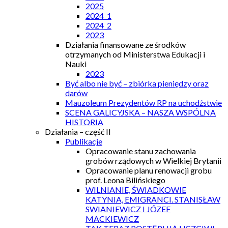
2025
2024_1
2024_2
2023
Działania finansowane ze środków
otrzymanych od Ministerstwa Edukacji i
Nauki
2023
Być albo nie być – zbiórka pieniędzy oraz
darów
Mauzoleum Prezydentów RP na uchodźstwie
SCENA GALICYJSKA – NASZA WSPÓLNA
HISTORIA
Działania – część II
Publikacje
Opracowanie stanu zachowania
grobów rządowych w Wielkiej Brytanii
Opracowanie planu renowacji grobu
prof. Leona Bilińskiego
WILNIANIE, ŚWIADKOWIE
KATYNIA, EMIGRANCI. STANISŁAW
SWIANIEWICZ I JÓZEF
MACKIEWICZ