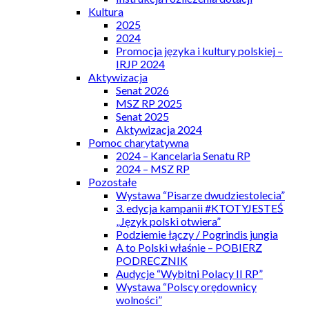
Kultura
2025
2024
Promocja języka i kultury polskiej –
IRJP 2024
Aktywizacja
Senat 2026
MSZ RP 2025
Senat 2025
Aktywizacja 2024
Pomoc charytatywna
2024 – Kancelaria Senatu RP
2024 – MSZ RP
Pozostałe
Wystawa “Pisarze dwudziestolecia”
3. edycja kampanii #KTOTYJESTEŚ
„Język polski otwiera”
Podziemie łączy / Pogrindis jungia
A to Polski właśnie – POBIERZ
PODRECZNIK
Audycje “Wybitni Polacy II RP”
Wystawa “Polscy orędownicy
wolności”