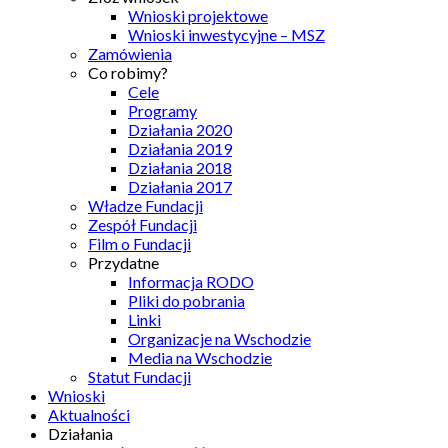
Wnioski projektowe
Wnioski inwestycyjne – MSZ
Zamówienia
Co robimy?
Cele
Programy
Działania 2020
Działania 2019
Działania 2018
Działania 2017
Władze Fundacji
Zespół Fundacji
Film o Fundacji
Przydatne
Informacja RODO
Pliki do pobrania
Linki
Organizacje na Wschodzie
Media na Wschodzie
Statut Fundacji
Wnioski
Aktualności
Działania