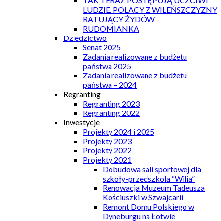
TAK TERAZ POSTĘPUJĄ UCZCIWI
LUDZIE. POLACY Z WILEŃSZCZYZNY
RATUJĄCY ŻYDÓW
RUDOMIANKA
Dziedzictwo
Senat 2025
Zadania realizowane z budżetu
państwa 2025
Zadania realizowane z budżetu
państwa – 2024
Regranting
Regranting 2023
Regranting 2022
Inwestycje
Projekty 2024 i 2025
Projekty 2023
Projekty 2022
Projekty 2021
Dobudowa sali sportowej dla
szkoły-przedszkola “Wilia”
Renowacja Muzeum Tadeusza
Kościuszki w Szwajcarii
Remont Domu Polskiego w
Dyneburgu na Łotwie