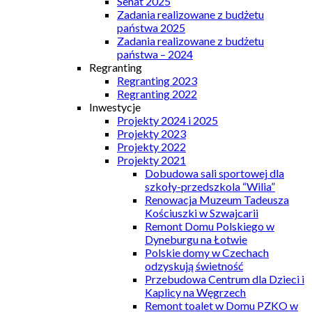
Senat 2025
Zadania realizowane z budżetu
państwa 2025
Zadania realizowane z budżetu
państwa – 2024
Regranting
Regranting 2023
Regranting 2022
Inwestycje
Projekty 2024 i 2025
Projekty 2023
Projekty 2022
Projekty 2021
Dobudowa sali sportowej dla
szkoły-przedszkola “Wilia”
Renowacja Muzeum Tadeusza
Kościuszki w Szwajcarii
Remont Domu Polskiego w
Dyneburgu na Łotwie
Polskie domy w Czechach
odzyskują świetność
Przebudowa Centrum dla Dzieci i
Kaplicy na Węgrzech
Remont toalet w Domu PZKO w