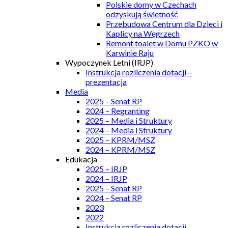
Polskie domy w Czechach
odzyskują świetność
Przebudowa Centrum dla Dzieci i
Kaplicy na Węgrzech
Remont toalet w Domu PZKO w
Karwinie Raju
Wypoczynek Letni (IRJP)
Instrukcja rozliczenia dotacji –
prezentacja
Media
2025 – Senat RP
2024 – Regranting
2025 – Media i Struktury
2024 – Media i Struktury
2025 – KPRM/MSZ
2024 – KPRM/MSZ
Edukacja
2025 – IRJP
2024 – IRJP
2025 – Senat RP
2024 – Senat RP
2023
2022
Instrukcja rozliczenia dotacji