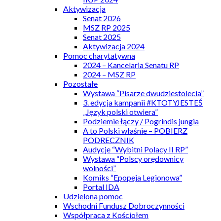
Aktywizacja
Senat 2026
MSZ RP 2025
Senat 2025
Aktywizacja 2024
Pomoc charytatywna
2024 – Kancelaria Senatu RP
2024 – MSZ RP
Pozostałe
Wystawa “Pisarze dwudziestolecia”
3. edycja kampanii #KTOTYJESTEŚ
„Język polski otwiera”
Podziemie łączy / Pogrindis jungia
A to Polski właśnie – POBIERZ
PODRECZNIK
Audycje “Wybitni Polacy II RP”
Wystawa “Polscy orędownicy
wolności”
Komiks “Epopeja Legionowa”
Portal IDA
Udzielona pomoc
Wschodni Fundusz Dobroczynności
Współpraca z Kościołem