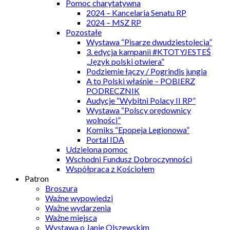
Pomoc charytatywna
2024 – Kancelaria Senatu RP
2024 – MSZ RP
Pozostałe
Wystawa “Pisarze dwudziestolecia”
3. edycja kampanii #KTOTYJESTEŚ
„Język polski otwiera”
Podziemie łączy / Pogrindis jungia
A to Polski właśnie – POBIERZ
PODRECZNIK
Audycje “Wybitni Polacy II RP”
Wystawa “Polscy orędownicy
wolności”
Komiks “Epopeja Legionowa”
Portal IDA
Udzielona pomoc
Wschodni Fundusz Dobroczynności
Współpraca z Kościołem
Patron
Broszura
Ważne wypowiedzi
Ważne wydarzenia
Ważne miejsca
Wystawa o Janie Olszewskim