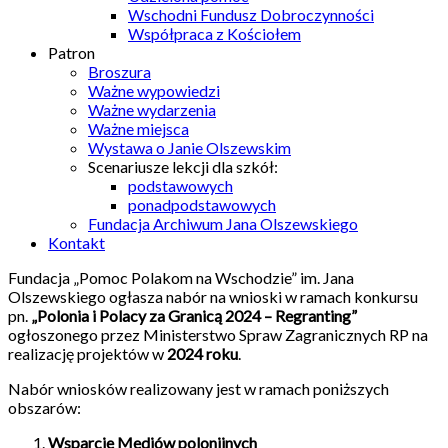
Wschodni Fundusz Dobroczynności
Współpraca z Kościołem
Patron
Broszura
Ważne wypowiedzi
Ważne wydarzenia
Ważne miejsca
Wystawa o Janie Olszewskim
Scenariusze lekcji dla szkół:
podstawowych
ponadpodstawowych
Fundacja Archiwum Jana Olszewskiego
Kontakt
Fundacja „Pomoc Polakom na Wschodzie” im. Jana
Olszewskiego ogłasza nabór na wnioski w ramach konkursu
pn.
„Polonia i Polacy za Granicą 2024 – Regranting”
ogłoszonego przez Ministerstwo Spraw Zagranicznych RP na
realizację projektów w
2024 roku
.
Nabór wniosków realizowany jest w ramach poniższych
obszarów:
Wsparcie Mediów polonijnych