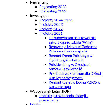
Regranting
Regranting 2023
Regranting 2022
Inwestycje
Projekty 2024 i 2025
Projekty 2023
Projekty 2022
Projekty 2021
Dobudowa sali sportowej dla
szkoły-przedszkola “Wilia”
Renowacja Muzeum Tadeusza
Kościuszki w Szwajcarii
Remont Domu Polskiego w
Dyneburgu na Łotwie
Polskie domy w Czechach
odzyskują świetność
Przebudowa Centrum dla Dzieci i
Kaplicy na Węgrzech
Remont toalet w Domu PZKO w
Karwinie Raju
Wypoczynek Letni (IRJP)
Instrukcja rozliczenia dotacji –
prezentacja
Media