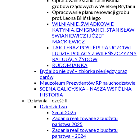
Opracowanie stanu zachowania
grobów rządowych w Wielkiej Brytanii
Opracowanie planu renowacji grobu
prof. Leona Bilińskiego
WILNIANIE, ŚWIADKOWIE
KATYNIA, EMIGRANCI. STANISŁAW
SWIANIEWICZ I JÓZEF
MACKIEWICZ
TAK TERAZ POSTĘPUJĄ UCZCIWI
LUDZIE. POLACY Z WILEŃSZCZYZNY
RATUJĄCY ŻYDÓW
RUDOMIANKA
Być albo nie być – zbiórka pieniędzy oraz
darów
Mauzoleum Prezydentów RP na uchodźstwie
SCENA GALICYJSKA – NASZA WSPÓLNA
HISTORIA
Działania – część II
Dziedzictwo
Senat 2025
Zadania realizowane z budżetu
państwa 2025
Zadania realizowane z budżetu
państwa – 2024