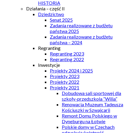
HISTORIA
Działania – część II
Dziedzictwo
Senat 2025
Zadania realizowane z budżetu
państwa 2025
Zadania realizowane z budżetu
państwa – 2024
Regranting
Regranting 2023
Regranting 2022
Inwestycje
Projekty 2024 i 2025
Projekty 2023
Projekty 2022
Projekty 2021
Dobudowa sali sportowej dla
szkoły-przedszkola “Wilia”
Renowacja Muzeum Tadeusza
Kościuszki w Szwajcarii
Remont Domu Polskiego w
Dyneburgu na Łotwie
Polskie domy w Czechach
odzyskują świetność