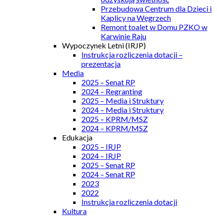
Przebudowa Centrum dla Dzieci i
Kaplicy na Węgrzech
Remont toalet w Domu PZKO w
Karwinie Raju
Wypoczynek Letni (IRJP)
Instrukcja rozliczenia dotacji –
prezentacja
Media
2025 – Senat RP
2024 – Regranting
2025 – Media i Struktury
2024 – Media i Struktury
2025 – KPRM/MSZ
2024 – KPRM/MSZ
Edukacja
2025 – IRJP
2024 – IRJP
2025 – Senat RP
2024 – Senat RP
2023
2022
Instrukcja rozliczenia dotacji
Kultura