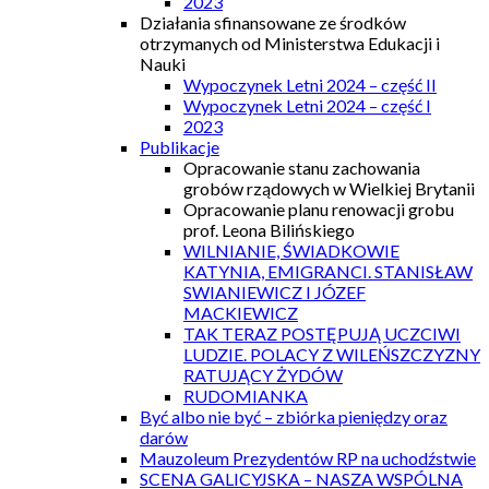
2023
Działania sfinansowane ze środków
otrzymanych od Ministerstwa Edukacji i
Nauki
Wypoczynek Letni 2024 – część II
Wypoczynek Letni 2024 – część I
2023
Publikacje
Opracowanie stanu zachowania
grobów rządowych w Wielkiej Brytanii
Opracowanie planu renowacji grobu
prof. Leona Bilińskiego
WILNIANIE, ŚWIADKOWIE
KATYNIA, EMIGRANCI. STANISŁAW
SWIANIEWICZ I JÓZEF
MACKIEWICZ
TAK TERAZ POSTĘPUJĄ UCZCIWI
LUDZIE. POLACY Z WILEŃSZCZYZNY
RATUJĄCY ŻYDÓW
RUDOMIANKA
Być albo nie być – zbiórka pieniędzy oraz
darów
Mauzoleum Prezydentów RP na uchodźstwie
SCENA GALICYJSKA – NASZA WSPÓLNA