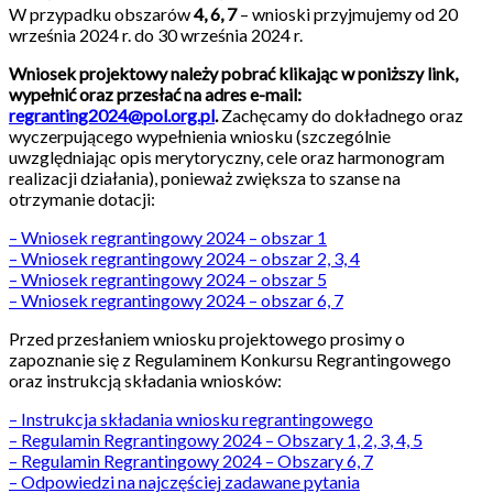
W przypadku obszarów
4, 6, 7
– wnioski przyjmujemy od 20
września 2024 r. do 30 września 2024 r.
Wniosek projektowy należy pobrać klikając w poniższy link,
wypełnić oraz przesłać na adres e-mail:
regranting2024@pol.org.pl
.
Zachęcamy do dokładnego oraz
wyczerpującego wypełnienia wniosku (szczególnie
uwzględniając opis merytoryczny, cele oraz harmonogram
realizacji działania), ponieważ zwiększa to szanse na
otrzymanie dotacji:
– Wniosek regrantingowy 2024 – obszar 1
– Wniosek regrantingowy 2024 – obszar 2, 3, 4
– Wniosek regrantingowy 2024 – obszar 5
– Wniosek regrantingowy 2024 – obszar 6, 7
Przed przesłaniem wniosku projektowego prosimy o
zapoznanie się z Regulaminem Konkursu Regrantingowego
oraz instrukcją składania wniosków:
– Instrukcja składania wniosku regrantingowego
– Regulamin Regrantingowy 2024 – Obszary 1, 2, 3, 4, 5
– Regulamin Regrantingowy 2024 – Obszary 6, 7
– Odpowiedzi na najczęściej zadawane pytania