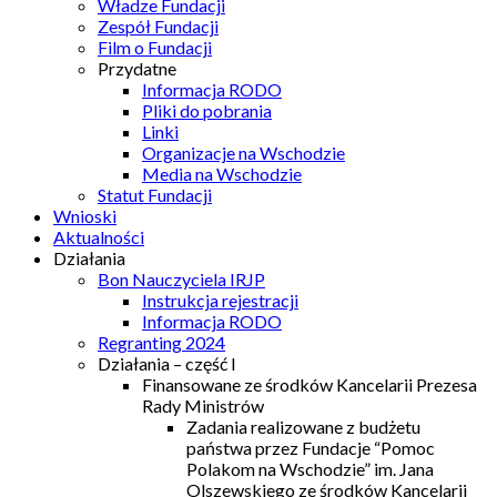
Władze Fundacji
Zespół Fundacji
Film o Fundacji
Przydatne
Informacja RODO
Pliki do pobrania
Linki
Organizacje na Wschodzie
Media na Wschodzie
Statut Fundacji
Wnioski
Aktualności
Działania
Bon Nauczyciela IRJP
Instrukcja rejestracji
Informacja RODO
Regranting 2024
Działania – część I
Finansowane ze środków Kancelarii Prezesa
Rady Ministrów
Zadania realizowane z budżetu
państwa przez Fundacje “Pomoc
Polakom na Wschodzie” im. Jana
Olszewskiego ze środków Kancelarii