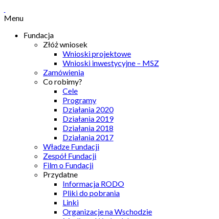
Menu
Fundacja
Złóż wniosek
Wnioski projektowe
Wnioski inwestycyjne – MSZ
Zamówienia
Co robimy?
Cele
Programy
Działania 2020
Działania 2019
Działania 2018
Działania 2017
Władze Fundacji
Zespół Fundacji
Film o Fundacji
Przydatne
Informacja RODO
Pliki do pobrania
Linki
Organizacje na Wschodzie