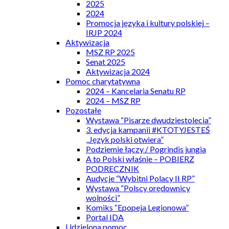
2025
2024
Promocja języka i kultury polskiej –
IRJP 2024
Aktywizacja
MSZ RP 2025
Senat 2025
Aktywizacja 2024
Pomoc charytatywna
2024 – Kancelaria Senatu RP
2024 – MSZ RP
Pozostałe
Wystawa “Pisarze dwudziestolecia”
3. edycja kampanii #KTOTYJESTEŚ
„Język polski otwiera”
Podziemie łączy / Pogrindis jungia
A to Polski właśnie – POBIERZ
PODRECZNIK
Audycje “Wybitni Polacy II RP”
Wystawa “Polscy orędownicy
wolności”
Komiks “Epopeja Legionowa”
Portal IDA
Udzielona pomoc