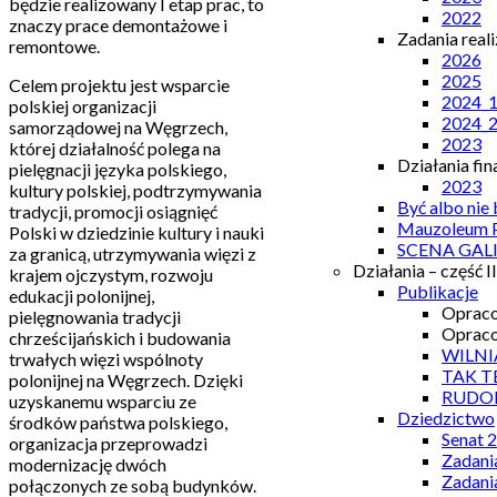
będzie realizowany I etap prac, to
2022
znaczy prace demontażowe i
Zadania real
remontowe.
2026
2025
Celem projektu jest wsparcie
2024_
polskiej organizacji
2024_
samorządowej na Węgrzech,
2023
której działalność polega na
Działania fi
pielęgnacji języka polskiego,
2023
kultury polskiej, podtrzymywania
Być albo nie
tradycji, promocji osiągnięć
Mauzoleum P
Polski w dziedzinie kultury i nauki
SCENA GAL
za granicą, utrzymywania więzi z
Działania – część II
krajem ojczystym, rozwoju
Publikacje
edukacji polonijnej,
Opraco
pielęgnowania tradycji
Opraco
chrześcijańskich i budowania
WILNI
trwałych więzi wspólnoty
TAK T
polonijnej na Węgrzech. Dzięki
RUDO
uzyskanemu wsparciu ze
Dziedzictwo
środków państwa polskiego,
Senat 
organizacja przeprowadzi
Zadani
modernizację dwóch
Zadani
połączonych ze sobą budynków.