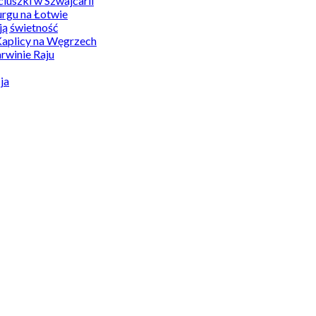
uszki w Szwajcarii
rgu na Łotwie
ą świetność
Kaplicy na Węgrzech
winie Raju
ja