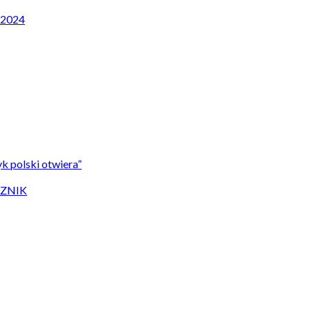
P 2024
k polski otwiera”
CZNIK