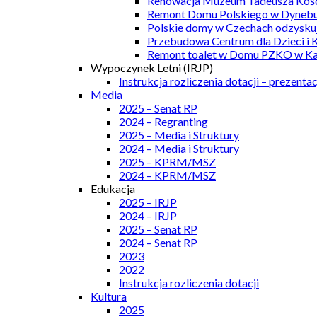
Renowacja Muzeum Tadeusza Kości
Remont Domu Polskiego w Dynebu
Polskie domy w Czechach odzyskuj
Przebudowa Centrum dla Dzieci i 
Remont toalet w Domu PZKO w Kar
Wypoczynek Letni (IRJP)
Instrukcja rozliczenia dotacji – prezentac
Media
2025 – Senat RP
2024 – Regranting
2025 – Media i Struktury
2024 – Media i Struktury
2025 – KPRM/MSZ
2024 – KPRM/MSZ
Edukacja
2025 – IRJP
2024 – IRJP
2025 – Senat RP
2024 – Senat RP
2023
2022
Instrukcja rozliczenia dotacji
Kultura
2025