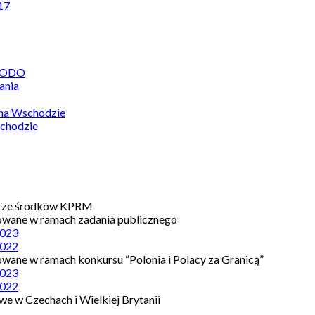
17
 RODO
ania
 na Wschodzie
chodzie
e ze środków KPRM
owane w ramach zadania publicznego
023
022
owane w ramach konkursu “Polonia i Polacy za Granicą”
023
022
e w Czechach i Wielkiej Brytanii