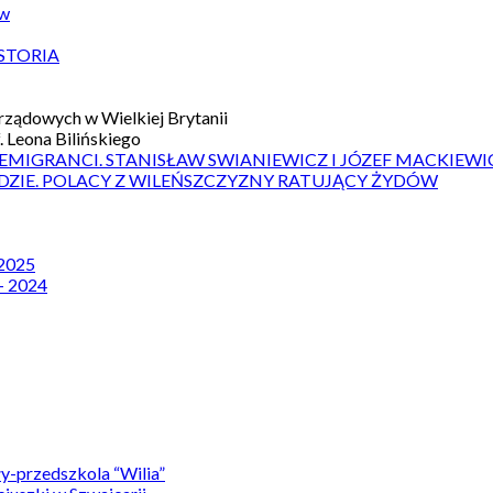
ów
STORIA
ządowych w Wielkiej Brytanii
 Leona Bilińskiego
 EMIGRANCI. STANISŁAW SWIANIEWICZ I JÓZEF MACKIEWI
DZIE. POLACY Z WILEŃSZCZYZNY RATUJĄCY ŻYDÓW
 2025
– 2024
y-przedszkola “Wilia”