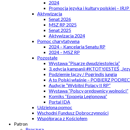
2024
Promocja języka i kultury polskiej – IRJ
Aktywizacja
Senat 2026
MSZ RP 2025
Senat 2025
Aktywizacja 2024
Pomoc charytatywna
2024 – Kancelaria Senatu RP
2024 – MSZ RP
Pozostałe
Wystawa “Pisarze dwudziestolecia”
3. edycja kampanii #KTOTYJESTEŚ „Języ
Podziemie łączy / Pogrindis jungia
A to Polski właśnie – POBIERZ PODRE
Audycje “Wybitni Polacy II RP”
Wystawa “Polscy orędownicy wolności”
Komiks “Epopeja Legionowa”
Portal IDA
Udzielona pomoc
Wschodni Fundusz Dobroczynności
Współpraca z Kościołem
Patron
Broszura