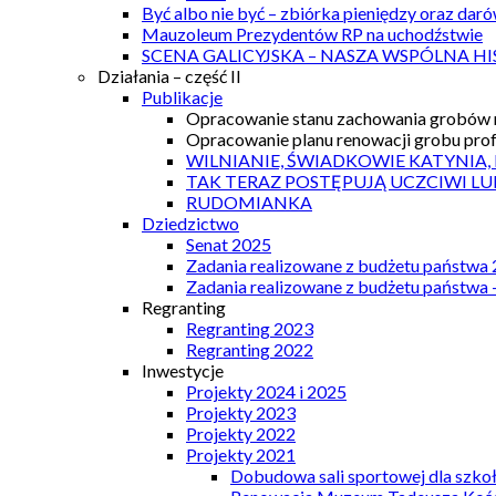
Być albo nie być – zbiórka pieniędzy oraz dar
Mauzoleum Prezydentów RP na uchodźstwie
SCENA GALICYJSKA – NASZA WSPÓLNA HI
Działania – część II
Publikacje
Opracowanie stanu zachowania grobów r
Opracowanie planu renowacji grobu prof.
WILNIANIE, ŚWIADKOWIE KATYNIA,
TAK TERAZ POSTĘPUJĄ UCZCIWI LU
RUDOMIANKA
Dziedzictwo
Senat 2025
Zadania realizowane z budżetu państwa
Zadania realizowane z budżetu państwa 
Regranting
Regranting 2023
Regranting 2022
Inwestycje
Projekty 2024 i 2025
Projekty 2023
Projekty 2022
Projekty 2021
Dobudowa sali sportowej dla szkoł