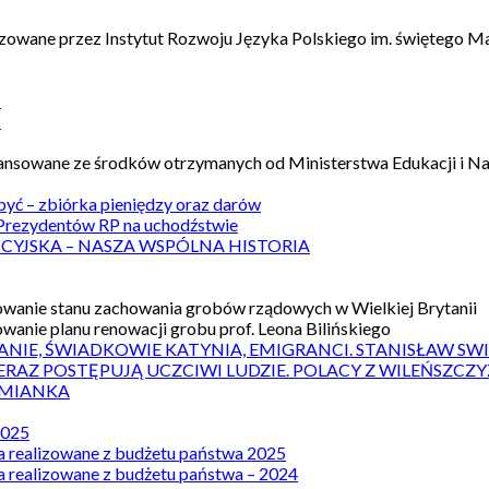
izowane przez Instytut Rozwoju Języka Polskiego im. świętego M
1
2
nansowane ze środków otrzymanych od Ministerstwa Edukacji i N
 być – zbiórka pieniędzy oraz darów
rezydentów RP na uchodźstwie
ICYJSKA – NASZA WSPÓLNA HISTORIA
wanie stanu zachowania grobów rządowych w Wielkiej Brytanii
wanie planu renowacji grobu prof. Leona Bilińskiego
ANIE, ŚWIADKOWIE KATYNIA, EMIGRANCI. STANISŁAW SW
ERAZ POSTĘPUJĄ UCZCIWI LUDZIE. POLACY Z WILEŃSZC
MIANKA
2025
a realizowane z budżetu państwa 2025
a realizowane z budżetu państwa – 2024