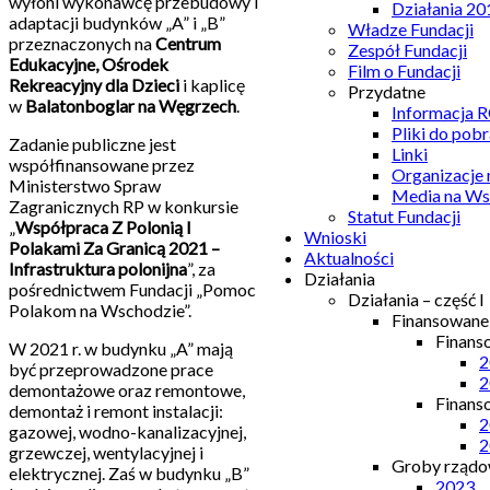
wyłoni wykonawcę przebudowy i
Działania 20
adaptacji budynków „A” i „B”
Władze Fundacji
przeznaczonych na
Centrum
Zespół Fundacji
Edukacyjne, Ośrodek
Film o Fundacji
Rekreacyjny dla Dzieci
i kaplicę
Przydatne
w
Balatonboglar na Węgrzech
.
Informacja
Pliki do pobr
Zadanie publiczne jest
Linki
współfinansowane przez
Organizacje
Ministerstwo Spraw
Media na Ws
Zagranicznych RP w konkursie
Statut Fundacji
„
Współpraca Z Polonią I
Wnioski
Polakami Za Granicą 2021 –
Aktualności
Infrastruktura polonijna
”, za
Działania
pośrednictwem Fundacji „Pomoc
Działania – część I
Polakom na Wschodzie”.
Finansowan
Finans
W 2021 r. w budynku „A” mają
2
być przeprowadzone prace
2
demontażowe oraz remontowe,
Finans
demontaż i remont instalacji:
2
gazowej, wodno-kanalizacyjnej,
2
grzewczej, wentylacyjnej i
Groby rządow
elektrycznej. Zaś w budynku „B”
2023