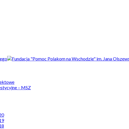
jektowe
estycyjne – MSZ
20
19
18