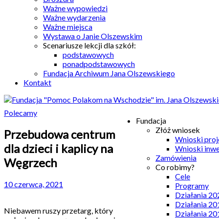
Ważne wypowiedzi
Ważne wydarzenia
Ważne miejsca
Wystawa o Janie Olszewskim
Scenariusze lekcji dla szkół:
podstawowych
ponadpodstawowych
Fundacja Archiwum Jana Olszewskiego
Kontakt
Polecamy
Fundacja
Złóż wniosek
Przebudowa centrum
Wnioski pro
dla dzieci i kaplicy na
Wnioski inw
Zamówienia
Węgrzech
Co robimy?
Cele
10 czerwca, 2021
Programy
Działania 20
Działania 20
Niebawem ruszy przetarg, który
Działania 20