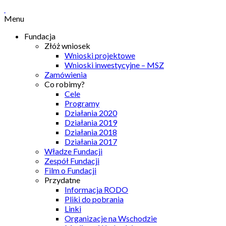
Menu
Fundacja
Złóż wniosek
Wnioski projektowe
Wnioski inwestycyjne – MSZ
Zamówienia
Co robimy?
Cele
Programy
Działania 2020
Działania 2019
Działania 2018
Działania 2017
Władze Fundacji
Zespół Fundacji
Film o Fundacji
Przydatne
Informacja RODO
Pliki do pobrania
Linki
Organizacje na Wschodzie