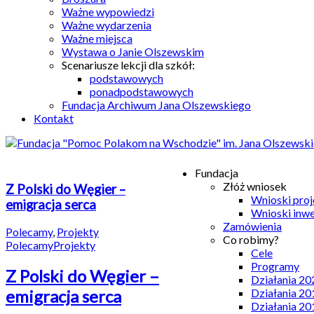
Ważne wypowiedzi
Ważne wydarzenia
Ważne miejsca
Wystawa o Janie Olszewskim
Scenariusze lekcji dla szkół:
podstawowych
ponadpodstawowych
Fundacja Archiwum Jana Olszewskiego
Kontakt
Fundacja
Złóż wniosek
Z Polski do Węgier –
Wnioski pro
emigracja serca
Wnioski inw
Zamówienia
Polecamy
,
Projekty
Co robimy?
Polecamy
Projekty
Cele
Programy
Z Polski do Węgier –
Działania 20
Działania 20
emigracja serca
Działania 20