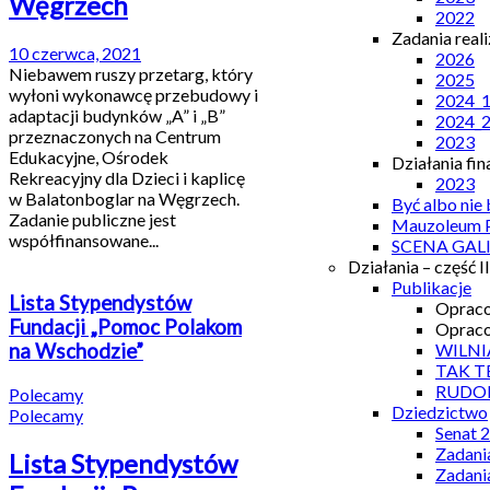
Węgrzech
2022
Zadania real
10 czerwca, 2021
2026
Niebawem ruszy przetarg, który
2025
wyłoni wykonawcę przebudowy i
2024_
adaptacji budynków „A” i „B”
2024_
przeznaczonych na Centrum
2023
Edukacyjne, Ośrodek
Działania fi
Rekreacyjny dla Dzieci i kaplicę
2023
w Balatonboglar na Węgrzech.
Być albo nie
Zadanie publiczne jest
Mauzoleum P
współfinansowane...
SCENA GAL
Działania – część II
Publikacje
Lista Stypendystów
Opraco
Fundacji „Pomoc Polakom
Opraco
WILNI
na Wschodzie”
TAK T
RUDO
Polecamy
Dziedzictwo
Polecamy
Senat 
Zadani
Lista Stypendystów
Zadani