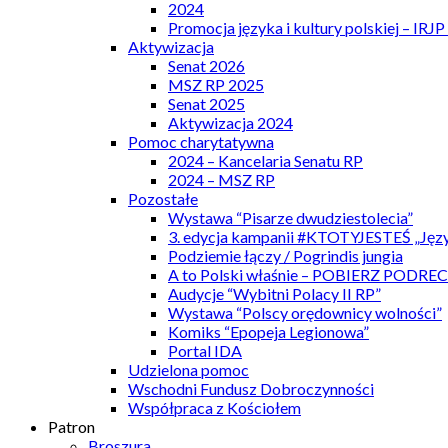
2024
Promocja języka i kultury polskiej – IRJ
Aktywizacja
Senat 2026
MSZ RP 2025
Senat 2025
Aktywizacja 2024
Pomoc charytatywna
2024 – Kancelaria Senatu RP
2024 – MSZ RP
Pozostałe
Wystawa “Pisarze dwudziestolecia”
3. edycja kampanii #KTOTYJESTEŚ „Języ
Podziemie łączy / Pogrindis jungia
A to Polski właśnie – POBIERZ PODRE
Audycje “Wybitni Polacy II RP”
Wystawa “Polscy orędownicy wolności”
Komiks “Epopeja Legionowa”
Portal IDA
Udzielona pomoc
Wschodni Fundusz Dobroczynności
Współpraca z Kościołem
Patron
Broszura