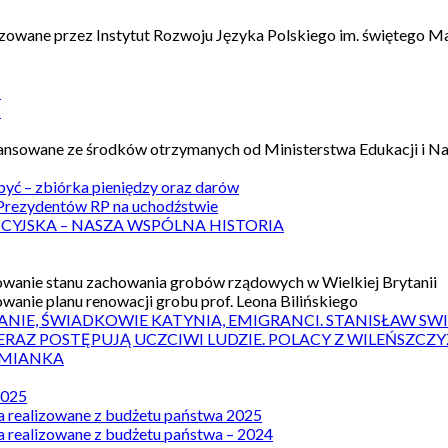
izowane przez Instytut Rozwoju Języka Polskiego im. świętego M
1
2
nansowane ze środków otrzymanych od Ministerstwa Edukacji i N
 być – zbiórka pieniędzy oraz darów
rezydentów RP na uchodźstwie
ICYJSKA – NASZA WSPÓLNA HISTORIA
wanie stanu zachowania grobów rządowych w Wielkiej Brytanii
wanie planu renowacji grobu prof. Leona Bilińskiego
ANIE, ŚWIADKOWIE KATYNIA, EMIGRANCI. STANISŁAW SW
ERAZ POSTĘPUJĄ UCZCIWI LUDZIE. POLACY Z WILEŃSZC
MIANKA
2025
a realizowane z budżetu państwa 2025
a realizowane z budżetu państwa – 2024