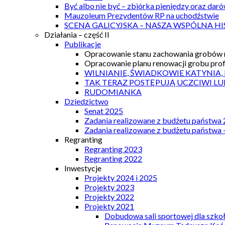
Być albo nie być – zbiórka pieniędzy oraz dar
Mauzoleum Prezydentów RP na uchodźstwie
SCENA GALICYJSKA – NASZA WSPÓLNA HI
Działania – część II
Publikacje
Opracowanie stanu zachowania grobów r
Opracowanie planu renowacji grobu prof.
WILNIANIE, ŚWIADKOWIE KATYNIA,
TAK TERAZ POSTĘPUJĄ UCZCIWI LU
RUDOMIANKA
Dziedzictwo
Senat 2025
Zadania realizowane z budżetu państwa
Zadania realizowane z budżetu państwa 
Regranting
Regranting 2023
Regranting 2022
Inwestycje
Projekty 2024 i 2025
Projekty 2023
Projekty 2022
Projekty 2021
Dobudowa sali sportowej dla szkoł