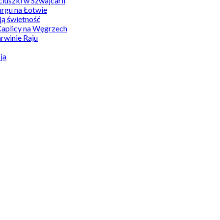
uszki w Szwajcarii
rgu na Łotwie
ą świetność
Kaplicy na Węgrzech
winie Raju
ja