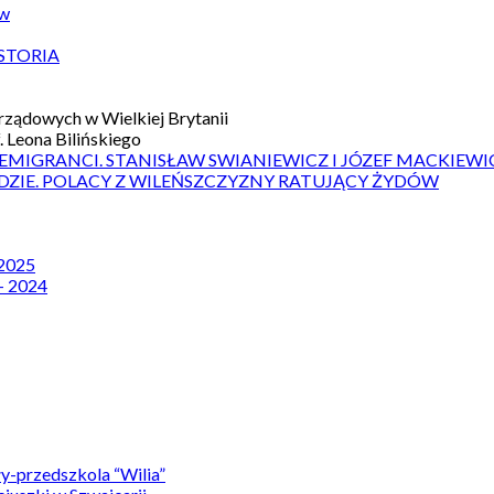
ów
STORIA
ządowych w Wielkiej Brytanii
 Leona Bilińskiego
 EMIGRANCI. STANISŁAW SWIANIEWICZ I JÓZEF MACKIEWI
DZIE. POLACY Z WILEŃSZCZYZNY RATUJĄCY ŻYDÓW
 2025
– 2024
y-przedszkola “Wilia”