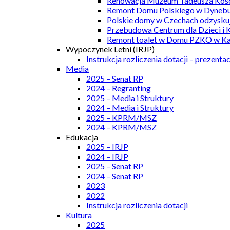
Renowacja Muzeum Tadeusza Kości
Remont Domu Polskiego w Dynebu
Polskie domy w Czechach odzyskuj
Przebudowa Centrum dla Dzieci i 
Remont toalet w Domu PZKO w Kar
Wypoczynek Letni (IRJP)
Instrukcja rozliczenia dotacji – prezentac
Media
2025 – Senat RP
2024 – Regranting
2025 – Media i Struktury
2024 – Media i Struktury
2025 – KPRM/MSZ
2024 – KPRM/MSZ
Edukacja
2025 – IRJP
2024 – IRJP
2025 – Senat RP
2024 – Senat RP
2023
2022
Instrukcja rozliczenia dotacji
Kultura
2025