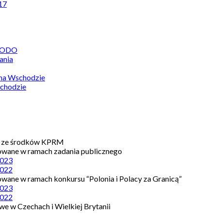
17
 RODO
ania
 na Wschodzie
chodzie
e ze środków KPRM
owane w ramach zadania publicznego
023
022
owane w ramach konkursu “Polonia i Polacy za Granicą”
023
022
e w Czechach i Wielkiej Brytanii