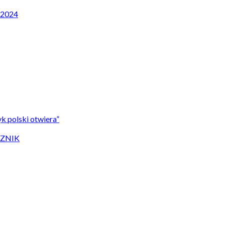
P 2024
k polski otwiera”
CZNIK