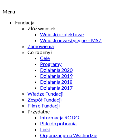
Menu
Fundacja
Złóż wniosek
Wnioski projektowe
Wnioski inwestycyjne – MSZ
Zamówienia
Co robimy?
Cele
Programy
Działania 2020
Działania 2019
Działania 2018
Działania 2017
Władze Fundacji
Zespół Fundacji
Film o Fundacji
Przydatne
Informacja RODO
Pliki do pobrania
Linki
Organizacje na Wschodzie