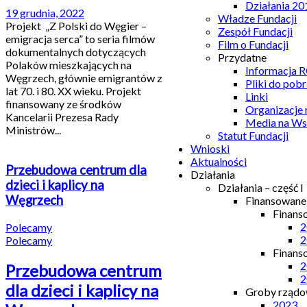
Działania 20
19 grudnia, 2022
Władze Fundacji
Projekt „Z Polski do Węgier –
Zespół Fundacji
emigracja serca” to seria filmów
Film o Fundacji
dokumentalnych dotyczących
Przydatne
Polaków mieszkających na
Informacja
Węgrzech, głównie emigrantów z
Pliki do pobr
lat 70. i 80. XX wieku. Projekt
Linki
finansowany ze środków
Organizacje
Kancelarii Prezesa Rady
Media na Ws
Ministrów...
Statut Fundacji
Wnioski
Aktualności
Przebudowa centrum dla
Działania
dzieci i kaplicy na
Działania – część I
Węgrzech
Finansowan
Finans
2
Polecamy
2
Polecamy
Finans
2
Przebudowa centrum
2
dla dzieci i kaplicy na
Groby rządow
2023