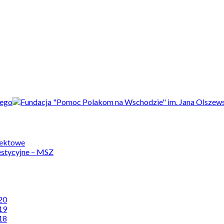
jektowe
estycyjne – MSZ
20
19
18