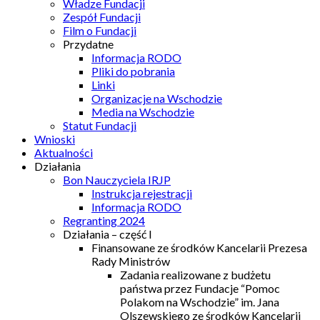
Władze Fundacji
Zespół Fundacji
Film o Fundacji
Przydatne
Informacja RODO
Pliki do pobrania
Linki
Organizacje na Wschodzie
Media na Wschodzie
Statut Fundacji
Wnioski
Aktualności
Działania
Bon Nauczyciela IRJP
Instrukcja rejestracji
Informacja RODO
Regranting 2024
Działania – część I
Finansowane ze środków Kancelarii Prezesa
Rady Ministrów
Zadania realizowane z budżetu
państwa przez Fundacje “Pomoc
Polakom na Wschodzie” im. Jana
Olszewskiego ze środków Kancelarii