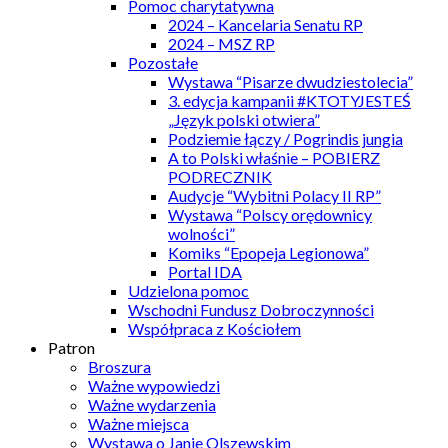
Pomoc charytatywna
2024 – Kancelaria Senatu RP
2024 – MSZ RP
Pozostałe
Wystawa “Pisarze dwudziestolecia”
3. edycja kampanii #KTOTYJESTEŚ
„Język polski otwiera”
Podziemie łączy / Pogrindis jungia
A to Polski właśnie – POBIERZ
PODRECZNIK
Audycje “Wybitni Polacy II RP”
Wystawa “Polscy orędownicy
wolności”
Komiks “Epopeja Legionowa”
Portal IDA
Udzielona pomoc
Wschodni Fundusz Dobroczynności
Współpraca z Kościołem
Patron
Broszura
Ważne wypowiedzi
Ważne wydarzenia
Ważne miejsca
Wystawa o Janie Olszewskim