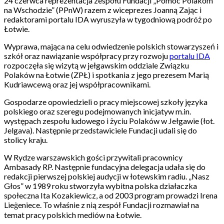
24 czerwca reprezentacja zespołu Fundacji „Pomoc Polakom
na Wschodzie” (PPnW) razem z wiceprezes Joanną Zając i
redaktorami portalu IDA wyruszyła w tygodniową podróż po
Łotwie.
Wyprawa, mająca na celu odwiedzenie polskich stowarzyszeń i
szkół oraz nawiązanie współpracy przy rozwoju
portalu IDA
rozpoczęła się wizytą w jełgawskim oddziale Związku
Polaków na Łotwie (ZPŁ) i spotkania z jego prezesem Marią
Kudriawcewą oraz jej współpracownikami.
Gospodarze opowiedzieli o pracy miejscowej szkoły języka
polskiego oraz szeregu podejmowanych inicjatyw m.in.
występach zespołu ludowego i życiu Polaków w Jełgawie (łot.
Jelgava). Następnie przedstawiciele Fundacji udali się do
stolicy kraju.
W Rydze warszawskich gości przywitali pracownicy
Ambasady RP. Następnie fundacyjna delegacja udała się do
redakcji pierwszej polskiej audycji w łotewskim radiu. „Nasz
Głos” w 1989 roku stworzyła wybitna polska działaczka
społeczna Ita Kozakiewicz, a od 2003 program prowadzi Irena
Lieģeniece. To właśnie z nią zespół Fundacji rozmawiał na
temat pracy polskich mediów na Łotwie.