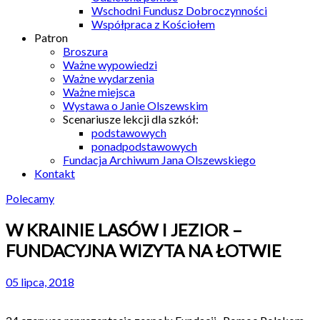
Wschodni Fundusz Dobroczynności
Współpraca z Kościołem
Patron
Broszura
Ważne wypowiedzi
Ważne wydarzenia
Ważne miejsca
Wystawa o Janie Olszewskim
Scenariusze lekcji dla szkół:
podstawowych
ponadpodstawowych
Fundacja Archiwum Jana Olszewskiego
Kontakt
Polecamy
W KRAINIE LASÓW I JEZIOR –
FUNDACYJNA WIZYTA NA ŁOTWIE
05 lipca, 2018