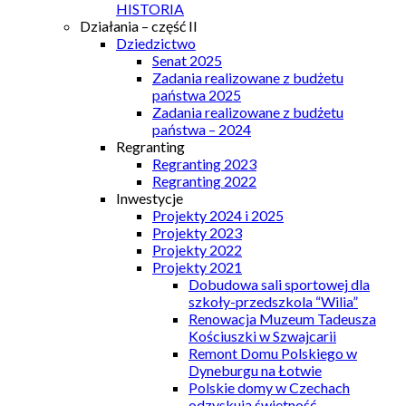
HISTORIA
Działania – część II
Dziedzictwo
Senat 2025
Zadania realizowane z budżetu
państwa 2025
Zadania realizowane z budżetu
państwa – 2024
Regranting
Regranting 2023
Regranting 2022
Inwestycje
Projekty 2024 i 2025
Projekty 2023
Projekty 2022
Projekty 2021
Dobudowa sali sportowej dla
szkoły-przedszkola “Wilia”
Renowacja Muzeum Tadeusza
Kościuszki w Szwajcarii
Remont Domu Polskiego w
Dyneburgu na Łotwie
Polskie domy w Czechach
odzyskują świetność