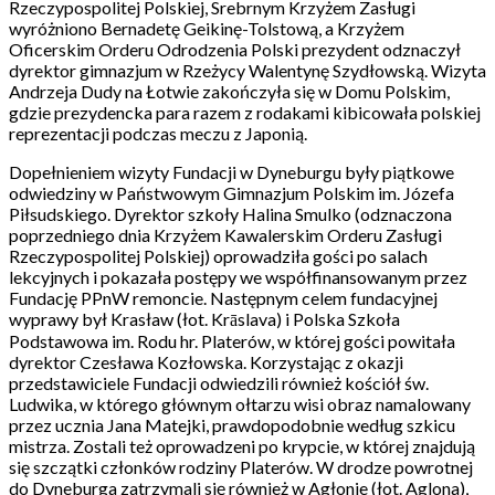
Rzeczypospolitej Polskiej, Srebrnym Krzyżem Zasługi
wyróżniono Bernadetę Geikinę-Tolstową, a Krzyżem
Oficerskim Orderu Odrodzenia Polski prezydent odznaczył
dyrektor gimnazjum w Rzeżycy Walentynę Szydłowską. Wizyta
Andrzeja Dudy na Łotwie zakończyła się w Domu Polskim,
gdzie prezydencka para razem z rodakami kibicowała polskiej
reprezentacji podczas meczu z Japonią.
Dopełnieniem wizyty Fundacji w Dyneburgu były piątkowe
odwiedziny w Państwowym Gimnazjum Polskim im. Józefa
Piłsudskiego. Dyrektor szkoły Halina Smulko (odznaczona
poprzedniego dnia Krzyżem Kawalerskim Orderu Zasługi
Rzeczypospolitej Polskiej) oprowadziła gości po salach
lekcyjnych i pokazała postępy we współfinansowanym przez
Fundację PPnW remoncie. Następnym celem fundacyjnej
wyprawy był Krasław (łot. Krāslava) i Polska Szkoła
Podstawowa im. Rodu hr. Platerów, w której gości powitała
dyrektor Czesława Kozłowska. Korzystając z okazji
przedstawiciele Fundacji odwiedzili również kościół św.
Ludwika, w którego głównym ołtarzu wisi obraz namalowany
przez ucznia Jana Matejki, prawdopodobnie według szkicu
mistrza. Zostali też oprowadzeni po krypcie, w której znajdują
się szczątki członków rodziny Platerów. W drodze powrotnej
do Dyneburga zatrzymali się również w Agłonie (łot. Aglona),