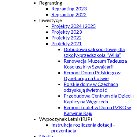
Regranting
Regranting 2023
Regranting 2022
Inwestycje
Projekty 2024 i 2025
Projekty 2023
Projekty 2022
Projekty 2021
Dobudowa sali sportowej dla
szkoły-przedszkola “Wilia”
Renowacja Muzeum Tadeusza
Kościuszki w Szwajcarii
Remont Domu Polskiego w
Dyneburgu na Łotwie
Polskie domy w Czechach
odzyskują świetność
Przebudowa Centrum dla Dzieci i
Kaplicy na Węgrzech
Remont toalet w Domu PZKO w
Karwinie Raju
Wypoczynek Letni (IRJP)
Instrukcja rozliczenia dotacji –
prezentacja
Media