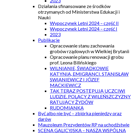
2023
Działania sfinansowane ze środków
otrzymanych od Ministerstwa Edukacji i
Nauki
Wypoczynek Letni 2024 – część II
Wypoczynek Letni 2024 – część I
2023
Publikacje
Opracowanie stanu zachowania
grobów rządowych w Wielkiej Brytanii
Opracowanie planu renowacji grobu
prof. Leona Bilińskiego
WILNIANIE, ŚWIADKOWIE
KATYNIA, EMIGRANCI. STANISŁAW
SWIANIEWICZ I JÓZEF
MACKIEWICZ
TAK TERAZ POSTĘPUJĄ UCZCIWI
LUDZIE. POLACY Z WILEŃSZCZYZNY
RATUJĄCY ŻYDÓW
RUDOMIANKA
Być albo nie być – zbiórka pieniędzy oraz
darów
Mauzoleum Prezydentów RP na uchodźstwie
SCENA GALICYJSKA – NASZA WSPÓLNA