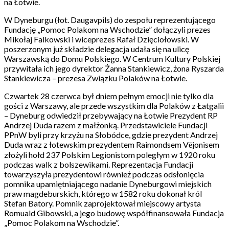
na Łotwie.
W Dyneburgu (łot. Daugavpils) do zespołu reprezentującego
Fundację „Pomoc Polakom na Wschodzie” dołączyli prezes
Mikołaj Falkowski i wiceprezes Rafał Dzięciołowski. W
poszerzonym już składzie delegacja udała się na ulicę
Warszawską do Domu Polskiego. W Centrum Kultury Polskiej
przywitała ich jego dyrektor Żanna Stankiewicz, żona Ryszarda
Stankiewicza – prezesa Związku Polaków na Łotwie.
Czwartek 28 czerwca był dniem pełnym emocji nie tylko dla
gości z Warszawy, ale przede wszystkim dla Polaków z Łatgalii
– Dyneburg odwiedził przebywający na Łotwie Prezydent RP
Andrzej Duda razem z małżonką. Przedstawiciele Fundacji
PPnW byli przy krzyżu na Słobódce, gdzie prezydent Andrzej
Duda wraz z łotewskim prezydentem Raimondsem Vējonisem
złożyli hołd 237 Polskim Legionistom poległym w 1920 roku
podczas walk z bolszewikami. Reprezentacja Fundacji
towarzyszyła prezydentowi również podczas odsłonięcia
pomnika upamiętniającego nadanie Dyneburgowi miejskich
praw magdeburskich, którego w 1582 roku dokonał król
Stefan Batory. Pomnik zaprojektował miejscowy artysta
Romuald Gibowski, a jego budowę współfinansowała Fundacja
„Pomoc Polakom na Wschodzie”.