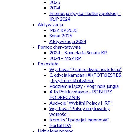
2025
2024
Promocja języka i kultury polskiej –
IRJP 2024
Aktywizacja
MSZ RP 2025
Senat 2025
Aktywizacja 2024
Pomoc charytatywna
2024 – Kancelaria Senatu RP
2024 – MSZ RP
Pozostałe
Wystawa “Pisarze dwudziestolecia”
3. edycja kampanii #KTOTYJESTEŚ
„Język polski otwiera”
Podziemie łączy / Pogrindis jungia
A to Polski właśnie – POBIERZ
PODRECZNIK
Audycje “Wybitni Polacy II RP”
Wystawa “Polscy orędownicy
wolności”
Komiks “Epopeja Legionowa”
Portal IDA
Udzielona pomoc