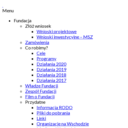
Menu
Fundacja
Złóż wniosek
Wnioski projektowe
Wnioski inwestycyjne – MSZ
Zamówienia
Co robimy?
Cele
Programy
Działania 2020
Działania 2019
Działania 2018
Działania 2017
Władze Fundacji
Zespół Fundacji
Film o Fundacji
Przydatne
Informacja RODO
Pliki do pobrania
Linki
Organizacje na Wschodzie