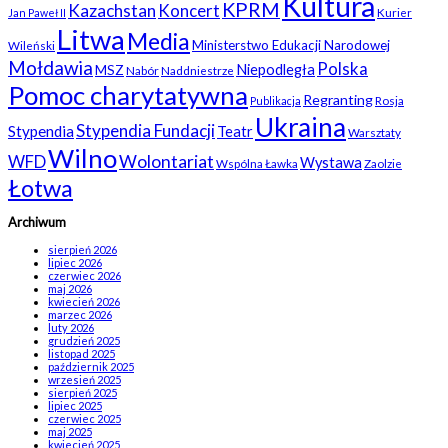
Kultura
KPRM
Kazachstan
Koncert
Kurier
Jan Paweł II
Litwa
Media
Ministerstwo Edukacji Narodowej
Wileński
Mołdawia
Polska
Niepodległa
MSZ
Nabór
Naddniestrze
Pomoc charytatywna
Regranting
Rosja
Publikacja
Ukraina
Stypendia Fundacji
Stypendia
Teatr
Warsztaty
Wilno
WFD
Wolontariat
Wystawa
Wspólna Ławka
Zaolzie
Łotwa
Archiwum
sierpień 2026
lipiec 2026
czerwiec 2026
maj 2026
kwiecień 2026
marzec 2026
luty 2026
grudzień 2025
listopad 2025
październik 2025
wrzesień 2025
sierpień 2025
lipiec 2025
czerwiec 2025
maj 2025
kwiecień 2025