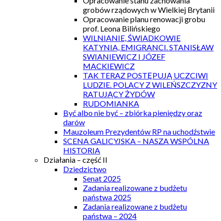
Opracowanie stanu zachowania
grobów rządowych w Wielkiej Brytanii
Opracowanie planu renowacji grobu
prof. Leona Bilińskiego
WILNIANIE, ŚWIADKOWIE
KATYNIA, EMIGRANCI. STANISŁAW
SWIANIEWICZ I JÓZEF
MACKIEWICZ
TAK TERAZ POSTĘPUJĄ UCZCIWI
LUDZIE. POLACY Z WILEŃSZCZYZNY
RATUJĄCY ŻYDÓW
RUDOMIANKA
Być albo nie być – zbiórka pieniędzy oraz
darów
Mauzoleum Prezydentów RP na uchodźstwie
SCENA GALICYJSKA – NASZA WSPÓLNA
HISTORIA
Działania – część II
Dziedzictwo
Senat 2025
Zadania realizowane z budżetu
państwa 2025
Zadania realizowane z budżetu
państwa – 2024