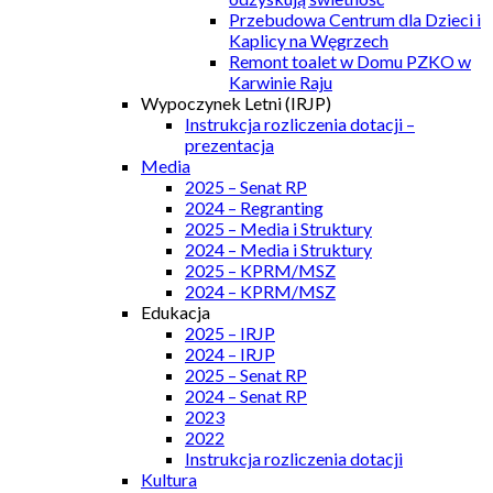
Przebudowa Centrum dla Dzieci i
Kaplicy na Węgrzech
Remont toalet w Domu PZKO w
Karwinie Raju
Wypoczynek Letni (IRJP)
Instrukcja rozliczenia dotacji –
prezentacja
Media
2025 – Senat RP
2024 – Regranting
2025 – Media i Struktury
2024 – Media i Struktury
2025 – KPRM/MSZ
2024 – KPRM/MSZ
Edukacja
2025 – IRJP
2024 – IRJP
2025 – Senat RP
2024 – Senat RP
2023
2022
Instrukcja rozliczenia dotacji
Kultura