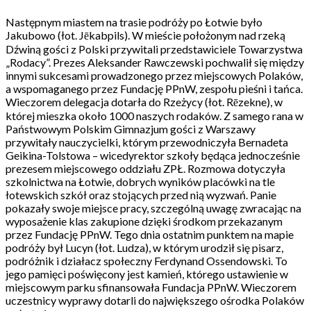
Następnym miastem na trasie podróży po Łotwie było
Jakubowo (łot. Jēkabpils). W mieście położonym nad rzeką
Dźwiną gości z Polski przywitali przedstawiciele Towarzystwa
„Rodacy”. Prezes Aleksander Rawczewski pochwalił się między
innymi sukcesami prowadzonego przez miejscowych Polaków,
a wspomaganego przez Fundację PPnW, zespołu pieśni i tańca.
Wieczorem delegacja dotarła do Rzeżycy (łot. Rēzekne), w
której mieszka około 1000 naszych rodaków. Z samego rana w
Państwowym Polskim Gimnazjum gości z Warszawy
przywitały nauczycielki, którym przewodniczyła Bernadeta
Geikina-Tolstowa – wicedyrektor szkoły będąca jednocześnie
prezesem miejscowego oddziału ZPŁ. Rozmowa dotyczyła
szkolnictwa na Łotwie, dobrych wyników placówki na tle
łotewskich szkół oraz stojących przed nią wyzwań. Panie
pokazały swoje miejsce pracy, szczególną uwagę zwracając na
wyposażenie klas zakupione dzięki środkom przekazanym
przez Fundację PPnW. Tego dnia ostatnim punktem na mapie
podróży był Lucyn (łot. Ludza), w którym urodził się pisarz,
podróżnik i działacz społeczny Ferdynand Ossendowski. To
jego pamięci poświęcony jest kamień, którego ustawienie w
miejscowym parku sfinansowała Fundacja PPnW. Wieczorem
uczestnicy wyprawy dotarli do największego ośrodka Polaków