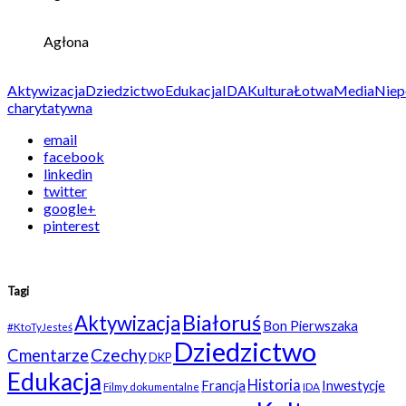
Agłona
Aktywizacja
Dziedzictwo
Edukacja
IDA
Kultura
Łotwa
Media
Niep
charytatywna
email
facebook
linkedin
twitter
google+
pinterest
Tagi
Białoruś
Aktywizacja
Bon Pierwszaka
#KtoTyJesteś
Dziedzictwo
Czechy
Cmentarze
DKP
Edukacja
Historia
Francja
Inwestycje
Filmy dokumentalne
IDA