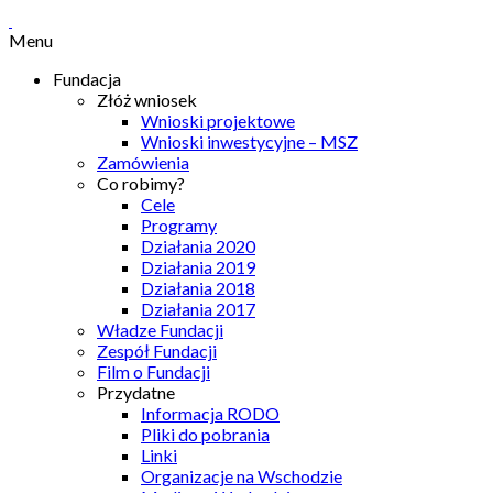
Menu
Fundacja
Złóż wniosek
Wnioski projektowe
Wnioski inwestycyjne – MSZ
Zamówienia
Co robimy?
Cele
Programy
Działania 2020
Działania 2019
Działania 2018
Działania 2017
Władze Fundacji
Zespół Fundacji
Film o Fundacji
Przydatne
Informacja RODO
Pliki do pobrania
Linki
Organizacje na Wschodzie