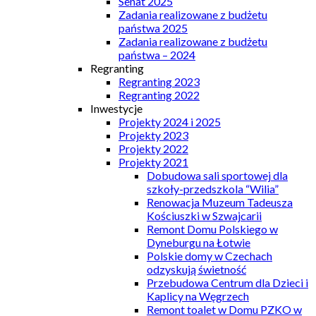
Senat 2025
Zadania realizowane z budżetu
państwa 2025
Zadania realizowane z budżetu
państwa – 2024
Regranting
Regranting 2023
Regranting 2022
Inwestycje
Projekty 2024 i 2025
Projekty 2023
Projekty 2022
Projekty 2021
Dobudowa sali sportowej dla
szkoły-przedszkola “Wilia”
Renowacja Muzeum Tadeusza
Kościuszki w Szwajcarii
Remont Domu Polskiego w
Dyneburgu na Łotwie
Polskie domy w Czechach
odzyskują świetność
Przebudowa Centrum dla Dzieci i
Kaplicy na Węgrzech
Remont toalet w Domu PZKO w