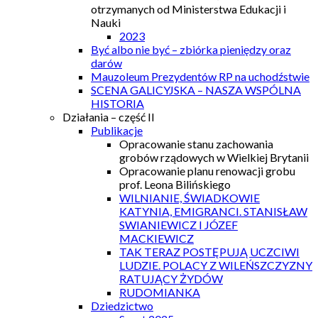
otrzymanych od Ministerstwa Edukacji i
Nauki
2023
Być albo nie być – zbiórka pieniędzy oraz
darów
Mauzoleum Prezydentów RP na uchodźstwie
SCENA GALICYJSKA – NASZA WSPÓLNA
HISTORIA
Działania – część II
Publikacje
Opracowanie stanu zachowania
grobów rządowych w Wielkiej Brytanii
Opracowanie planu renowacji grobu
prof. Leona Bilińskiego
WILNIANIE, ŚWIADKOWIE
KATYNIA, EMIGRANCI. STANISŁAW
SWIANIEWICZ I JÓZEF
MACKIEWICZ
TAK TERAZ POSTĘPUJĄ UCZCIWI
LUDZIE. POLACY Z WILEŃSZCZYZNY
RATUJĄCY ŻYDÓW
RUDOMIANKA
Dziedzictwo