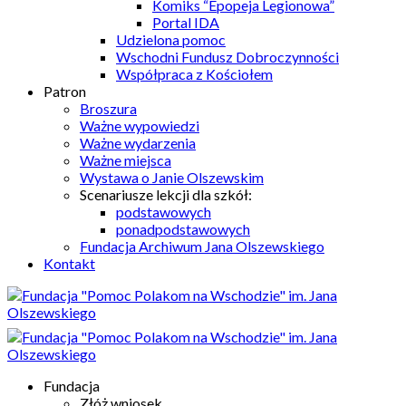
Komiks “Epopeja Legionowa”
Portal IDA
Udzielona pomoc
Wschodni Fundusz Dobroczynności
Współpraca z Kościołem
Patron
Broszura
Ważne wypowiedzi
Ważne wydarzenia
Ważne miejsca
Wystawa o Janie Olszewskim
Scenariusze lekcji dla szkół:
podstawowych
ponadpodstawowych
Fundacja Archiwum Jana Olszewskiego
Kontakt
Fundacja
Złóż wniosek