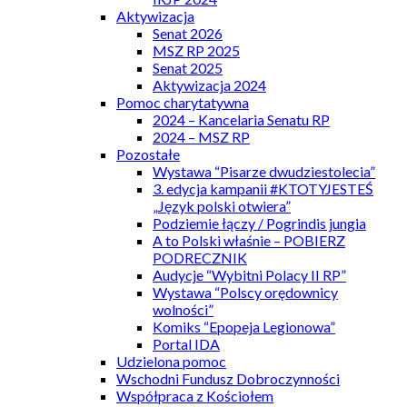
Aktywizacja
Senat 2026
MSZ RP 2025
Senat 2025
Aktywizacja 2024
Pomoc charytatywna
2024 – Kancelaria Senatu RP
2024 – MSZ RP
Pozostałe
Wystawa “Pisarze dwudziestolecia”
3. edycja kampanii #KTOTYJESTEŚ
„Język polski otwiera”
Podziemie łączy / Pogrindis jungia
A to Polski właśnie – POBIERZ
PODRECZNIK
Audycje “Wybitni Polacy II RP”
Wystawa “Polscy orędownicy
wolności”
Komiks “Epopeja Legionowa”
Portal IDA
Udzielona pomoc
Wschodni Fundusz Dobroczynności
Współpraca z Kościołem