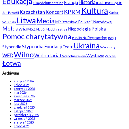
Edukacja
Historia
Francja
Inwestycje
Filmy dokumentalne
IDA
Kultura
KPRM
Kazachstan
Koncert
Kurier
Jan Paweł II
Litwa
Media
Ministerstwo Edukacji Narodowej
Wileński
Mołdawia
Polska
Niepodległa
MSZ
Nabór
Naddniestrze
Pomoc charytatywna
Regranting
Rosja
Publikacja
Ukraina
Stypendia Fundacji
Stypendia
Teatr
Warsztaty
Wilno
WFD
Wolontariat
Wystawa
Wspólna Ławka
Zaolzie
Łotwa
Archiwum
sierpień 2026
lipiec 2026
czerwiec 2026
maj 2026
kwiecień 2026
marzec 2026
luty 2026
grudzień 2025
listopad 2025
październik 2025
wrzesień 2025
sierpień 2025
lipiec 2025