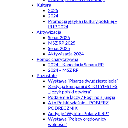
Kultura
2025
2024
Promocja języka i kultury polskiej –
IRJP 2024
Aktywizacja
Senat 2026
MSZ RP 2025
Senat 2025
Aktywizacja 2024
Pomoc charytatywna
2024 – Kancelaria Senatu RP
2024 – MSZ RP
Pozostałe
Wystawa “Pisarze dwudziestolecia”
3. edycja kampanii #KTOTYJESTEŚ
„Język polski otwiera”
Podziemie łączy / Pogrindis jungia
A to Polski właśnie – POBIERZ
PODRECZNIK
Audycje “Wybitni Polacy II RP”
Wystawa “Polscy orędownicy
wolności”