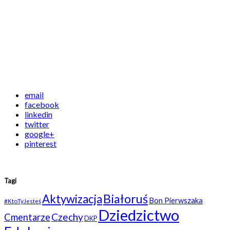
email
facebook
linkedin
twitter
google+
pinterest
Tagi
Białoruś
Aktywizacja
Bon Pierwszaka
#KtoTyJesteś
Dziedzictwo
Czechy
Cmentarze
DKP