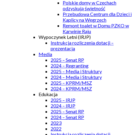
Polskie domy w Czechach
odzyskują świetność
Przebudowa Centrum dla Dzieci i
Kaplicy na Węgrzech
Remont toalet w Domu PZKO w
Karwinie Raju
Wypoczynek Letni (IRJP)
Instrukcja rozliczenia dotacji –
prezentacja
Media
2025 – Senat RP
2024 – Regranting
2025 – Media i Struktury
2024 – Media i Struktury
2025 – KPRM/MSZ
2024 – KPRM/MSZ
Edukacja
2025 – IRJP
2024 – IRJP
2025 – Senat RP
2024 – Senat RP
2023
2022
Instrukcja rozliczenia dotacji