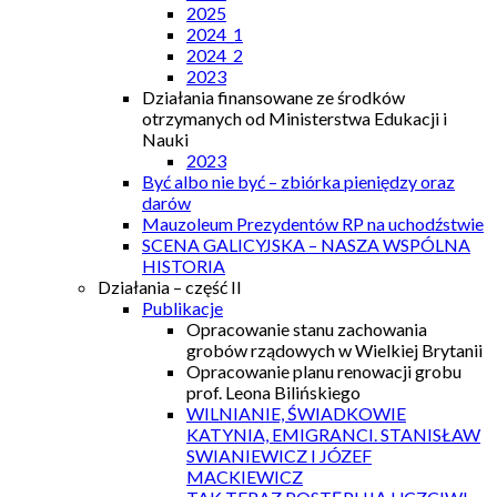
2025
2024_1
2024_2
2023
Działania finansowane ze środków
otrzymanych od Ministerstwa Edukacji i
Nauki
2023
Być albo nie być – zbiórka pieniędzy oraz
darów
Mauzoleum Prezydentów RP na uchodźstwie
SCENA GALICYJSKA – NASZA WSPÓLNA
HISTORIA
Działania – część II
Publikacje
Opracowanie stanu zachowania
grobów rządowych w Wielkiej Brytanii
Opracowanie planu renowacji grobu
prof. Leona Bilińskiego
WILNIANIE, ŚWIADKOWIE
KATYNIA, EMIGRANCI. STANISŁAW
SWIANIEWICZ I JÓZEF
MACKIEWICZ