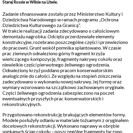
Starej Rossie w Wilnie na Litwie.
Zadanie sfinansowane zostało przez Ministerstwo Kultury i
Dziedzictwa Narodowego w ramach programu „Ochrona
Dziedzictwa Kulturowego za Granicą”.
W trakcie realizacji zadania zdecydowano o całościowym
demontażu nagrobka. Odcięto przerdzewiałe elementy
konstrukcyjne, rozebrano poszczególne części i przewieziono
do pracowni. Grunt wokół pomnika splantowano. W czasie
prac ziemnych odnaleziono górny fragment krzyża
wieńczącego kompozycję, fragmenty nakrywy cokołu oraz
niewielkie części pierwotnego żeliwnego ogrodzenia.
Odnaleziony krzyż poddano pracom konserwatorskim
analogicznie do całości. Ze względu na stopień zniszczenia
zadecydowano o wykonaniu nowej nakrywy. Jej formę oraz
wymiary wzorowano na szczątkowo zachowanym oryginale.
Części żeliwnego ogrodzenia zabezpieczono na poczet
ewentualnych przyszłych prac konserwatorskich i
rekonstrukcyjnych.
Przygotowano rekonstrukcję brakujących elementów formy.
Modele posłużyły odlaniu w materiale tożsamym z oryginałem
docelowych rekonstrukcji. Wykonano naprawy w obrębie
spękanych ścian cokołu – poszczególne fragmenty łączono