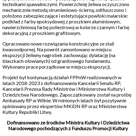
technikami spawalniczymi. Powierzchnię żeliwa oczyszczono
mechanicznie metodą strumieniowo-ścierną, odtłuszczono i
położono zabezpieczające i estetyzujące powłoki malarskie:
podkład z farby epoksydowej z proszkiem aluminiowym,
nawierzchniową farbę poliestrową w kolorze czarnym i farbę
dekoracyjną z proszkiem grafitowym.
Opracowano nowe rozwiązania konstrukcyjne ze stali
kwasoodpornej. Na powrót zamontowano w miejscu
ekspozycji żeliwny nagrobek zachowując dylatację (na
blaszkach ołowianych) od granitowego fundamentu.
Wykonano prace porządkowe w miejscu ekspozycji.
Projekt był kontynuacją działań FPPnW realizowanych w
latach 2018-2023 z dofinansowania Kancelarii Senatu RP,
Kancelarii Prezesa Rady Ministrów i Ministerstwa Kultury i
Dziedzictwa Narodowego. Zapoczątkowany został na prośbę
Ambasady RP w Wilnie. W minionych latach był pozytywnie
opiniowany przez ekspertów MKiDN RP oraz Ministerstwa
Kultury Republiki Litwy.
Dofinansowano ze środków Ministra Kultury i Dziedzictwa
Narodowego pochodzących z Funduszu Promocji Kultury