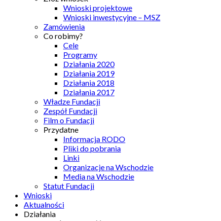
Wnioski projektowe
Wnioski inwestycyjne – MSZ
Zamówienia
Co robimy?
Cele
Programy
Działania 2020
Działania 2019
Działania 2018
Działania 2017
Władze Fundacji
Zespół Fundacji
Film o Fundacji
Przydatne
Informacja RODO
Pliki do pobrania
Linki
Organizacje na Wschodzie
Media na Wschodzie
Statut Fundacji
Wnioski
Aktualności
Działania