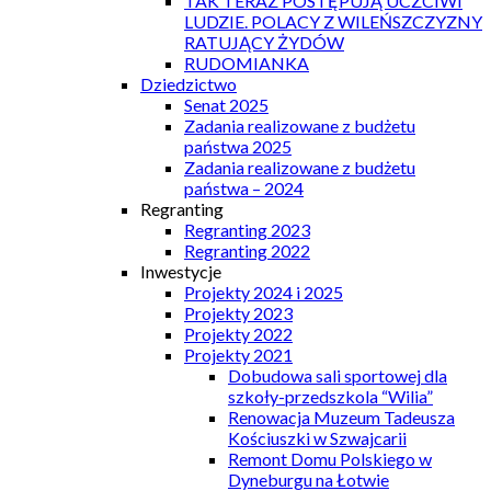
TAK TERAZ POSTĘPUJĄ UCZCIWI
LUDZIE. POLACY Z WILEŃSZCZYZNY
RATUJĄCY ŻYDÓW
RUDOMIANKA
Dziedzictwo
Senat 2025
Zadania realizowane z budżetu
państwa 2025
Zadania realizowane z budżetu
państwa – 2024
Regranting
Regranting 2023
Regranting 2022
Inwestycje
Projekty 2024 i 2025
Projekty 2023
Projekty 2022
Projekty 2021
Dobudowa sali sportowej dla
szkoły-przedszkola “Wilia”
Renowacja Muzeum Tadeusza
Kościuszki w Szwajcarii
Remont Domu Polskiego w
Dyneburgu na Łotwie