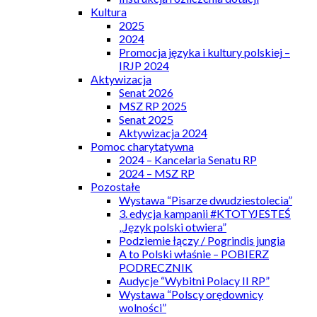
Kultura
2025
2024
Promocja języka i kultury polskiej –
IRJP 2024
Aktywizacja
Senat 2026
MSZ RP 2025
Senat 2025
Aktywizacja 2024
Pomoc charytatywna
2024 – Kancelaria Senatu RP
2024 – MSZ RP
Pozostałe
Wystawa “Pisarze dwudziestolecia”
3. edycja kampanii #KTOTYJESTEŚ
„Język polski otwiera”
Podziemie łączy / Pogrindis jungia
A to Polski właśnie – POBIERZ
PODRECZNIK
Audycje “Wybitni Polacy II RP”
Wystawa “Polscy orędownicy
wolności”