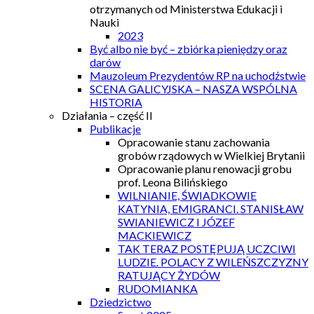
otrzymanych od Ministerstwa Edukacji i
Nauki
2023
Być albo nie być – zbiórka pieniędzy oraz
darów
Mauzoleum Prezydentów RP na uchodźstwie
SCENA GALICYJSKA – NASZA WSPÓLNA
HISTORIA
Działania – część II
Publikacje
Opracowanie stanu zachowania
grobów rządowych w Wielkiej Brytanii
Opracowanie planu renowacji grobu
prof. Leona Bilińskiego
WILNIANIE, ŚWIADKOWIE
KATYNIA, EMIGRANCI. STANISŁAW
SWIANIEWICZ I JÓZEF
MACKIEWICZ
TAK TERAZ POSTĘPUJĄ UCZCIWI
LUDZIE. POLACY Z WILEŃSZCZYZNY
RATUJĄCY ŻYDÓW
RUDOMIANKA
Dziedzictwo