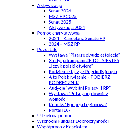
Aktywizacja
Senat 2026
MSZ RP 2025
Senat 2025
Aktywizacja 2024
Pomoc charytatywna
2024 – Kancelaria Senatu RP
2024 – MSZ RP
Pozostałe
Wystawa “Pisarze dwudziestolecia”
3. edycja kampanii #KTOTYJESTEŚ
„Język polski otwiera”
Podziemie łączy / Pogrindis jungia
A to Polski właśnie – POBIERZ
PODRECZNIK
Audycje “Wybitni Polacy II RP”
Wystawa “Polscy orędownicy
wolności”
Komiks “Epopeja Legionowa”
Portal IDA
Udzielona pomoc
Wschodni Fundusz Dobroczynności
Współpraca z Kościołem