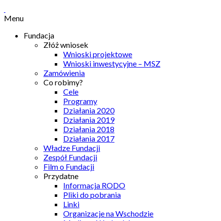
Menu
Fundacja
Złóż wniosek
Wnioski projektowe
Wnioski inwestycyjne – MSZ
Zamówienia
Co robimy?
Cele
Programy
Działania 2020
Działania 2019
Działania 2018
Działania 2017
Władze Fundacji
Zespół Fundacji
Film o Fundacji
Przydatne
Informacja RODO
Pliki do pobrania
Linki
Organizacje na Wschodzie