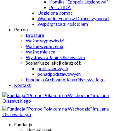
Komiks “Epopeja Legionowa”
Portal IDA
Udzielona pomoc
Wschodni Fundusz Dobroczynności
Współpraca z Kościołem
Patron
Broszura
Ważne wypowiedzi
Ważne wydarzenia
Ważne miejsca
Wystawa o Janie Olszewskim
Scenariusze lekcji dla szkół:
podstawowych
ponadpodstawowych
Fundacja Archiwum Jana Olszewskiego
Kontakt
Fundacja
Złóż wniosek