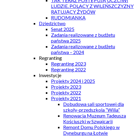
TAK TERAZ POSTĘPUJĄ UCZCIWI
LUDZIE. POLACY Z WILEŃSZCZYZNY
RATUJĄCY ŻYDÓW
RUDOMIANKA
Dziedzictwo
Senat 2025
Zadania realizowane z budżetu
państwa 2025
Zadania realizowane z budżetu
państwa – 2024
Regranting
Regranting 2023
Regranting 2022
Inwestycje
Projekty 2024 i 2025
Projekty 2023
Projekty 2022
Projekty 2021
Dobudowa sali sportowej dla
szkoły-przedszkola “Wilia”
Renowacja Muzeum Tadeusza
Kościuszki w Szwajcarii
Remont Domu Polskiego w
Dyneburgu na Łotwie