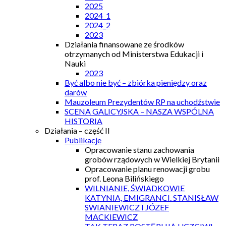
2025
2024_1
2024_2
2023
Działania finansowane ze środków
otrzymanych od Ministerstwa Edukacji i
Nauki
2023
Być albo nie być – zbiórka pieniędzy oraz
darów
Mauzoleum Prezydentów RP na uchodźstwie
SCENA GALICYJSKA – NASZA WSPÓLNA
HISTORIA
Działania – część II
Publikacje
Opracowanie stanu zachowania
grobów rządowych w Wielkiej Brytanii
Opracowanie planu renowacji grobu
prof. Leona Bilińskiego
WILNIANIE, ŚWIADKOWIE
KATYNIA, EMIGRANCI. STANISŁAW
SWIANIEWICZ I JÓZEF
MACKIEWICZ