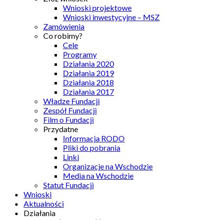
Wnioski projektowe
Wnioski inwestycyjne – MSZ
Zamówienia
Co robimy?
Cele
Programy
Działania 2020
Działania 2019
Działania 2018
Działania 2017
Władze Fundacji
Zespół Fundacji
Film o Fundacji
Przydatne
Informacja RODO
Pliki do pobrania
Linki
Organizacje na Wschodzie
Media na Wschodzie
Statut Fundacji
Wnioski
Aktualności
Działania