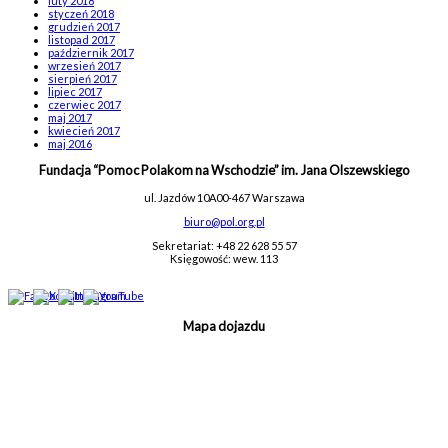
luty 2018
styczeń 2018
grudzień 2017
listopad 2017
październik 2017
wrzesień 2017
sierpień 2017
lipiec 2017
czerwiec 2017
maj 2017
kwiecień 2017
maj 2016
Fundacja “Pomoc Polakom na Wschodzie” im. Jana Olszewskiego
ul. Jazdów 10A
00-467 Warszawa
biuro@pol.org.pl
Sekretariat: +48 22 628 55 57
Księgowość: wew. 113
Mapa dojazdu