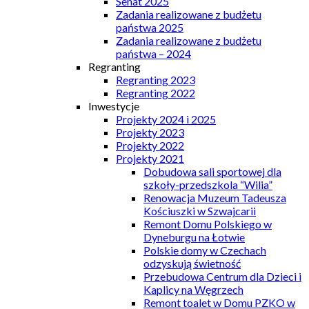
Senat 2025
Zadania realizowane z budżetu
państwa 2025
Zadania realizowane z budżetu
państwa – 2024
Regranting
Regranting 2023
Regranting 2022
Inwestycje
Projekty 2024 i 2025
Projekty 2023
Projekty 2022
Projekty 2021
Dobudowa sali sportowej dla
szkoły-przedszkola “Wilia”
Renowacja Muzeum Tadeusza
Kościuszki w Szwajcarii
Remont Domu Polskiego w
Dyneburgu na Łotwie
Polskie domy w Czechach
odzyskują świetność
Przebudowa Centrum dla Dzieci i
Kaplicy na Węgrzech
Remont toalet w Domu PZKO w