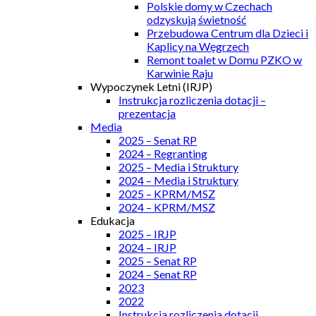
Polskie domy w Czechach
odzyskują świetność
Przebudowa Centrum dla Dzieci i
Kaplicy na Węgrzech
Remont toalet w Domu PZKO w
Karwinie Raju
Wypoczynek Letni (IRJP)
Instrukcja rozliczenia dotacji –
prezentacja
Media
2025 – Senat RP
2024 – Regranting
2025 – Media i Struktury
2024 – Media i Struktury
2025 – KPRM/MSZ
2024 – KPRM/MSZ
Edukacja
2025 – IRJP
2024 – IRJP
2025 – Senat RP
2024 – Senat RP
2023
2022
Instrukcja rozliczenia dotacji