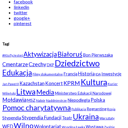
facebook
linkedin
twitter
google+
pinterest
Tagi
Białoruś
Aktywizacja
Bon Pierwszaka
#KtoTyJesteś
Dziedzictwo
Czechy
Cmentarze
DKP
Edukacja
Historia
Francja
Inwestycje
Filmy dokumentalne
IDA
Kultura
KPRM
Kazachstan
Koncert
Kurier
Jan Paweł II
Litwa
Media
Ministerstwo Edukacji Narodowej
Wileński
Mołdawia
Polska
Niepodległa
MSZ
Nabór
Naddniestrze
Pomoc charytatywna
Regranting
Rosja
Publikacja
Ukraina
Stypendia Fundacji
Stypendia
Teatr
Warsztaty
Wilno
WFD
Wolontariat
Wystawa
Wspólna Ławka
Zaolzie