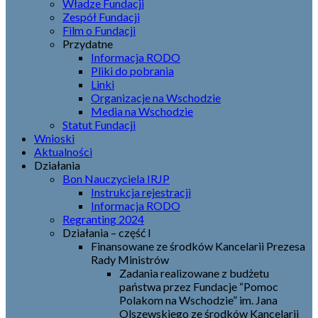
Władze Fundacji
Zespół Fundacji
Film o Fundacji
Przydatne
Informacja RODO
Pliki do pobrania
Linki
Organizacje na Wschodzie
Media na Wschodzie
Statut Fundacji
Wnioski
Aktualności
Działania
Bon Nauczyciela IRJP
Instrukcja rejestracji
Informacja RODO
Regranting 2024
Działania – część I
Finansowane ze środków Kancelarii Prezesa
Rady Ministrów
Zadania realizowane z budżetu
państwa przez Fundacje “Pomoc
Polakom na Wschodzie” im. Jana
Olszewskiego ze środków Kancelarii