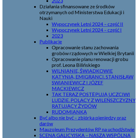
2023
Działania sfinansowane ze środków
otrzymanych od Ministerstwa Edukacji i
Nauki
Wypoczynek Letni 2024 – część II
Wypoczynek Letni 2024 – część I
2023
Publikacje
Opracowanie stanu zachowania
grobów rządowych w Wielkiej Brytanii
Opracowanie planu renowacji grobu
prof. Leona Bilińskiego
WILNIANIE, ŚWIADKOWIE
KATYNIA, EMIGRANCI. STANISŁAW
SWIANIEWICZ I JÓZEF
MACKIEWICZ
TAK TERAZ POSTĘPUJĄ UCZCIWI
LUDZIE. POLACY Z WILEŃSZCZYZNY
RATUJĄCY ŻYDÓW
RUDOMIANKA
Być albo nie być – zbiórka pieniędzy oraz
darów
Mauzoleum Prezydentów RP na uchodźstwie
SCENA GALICYJSKA – NASZA WSPÓLNA