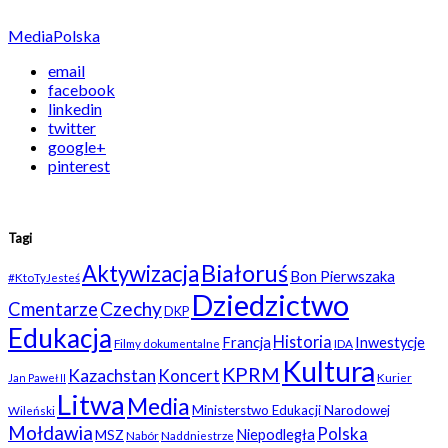
Media
Polska
email
facebook
linkedin
twitter
google+
pinterest
Tagi
Białoruś
Aktywizacja
Bon Pierwszaka
#KtoTyJesteś
Dziedzictwo
Czechy
Cmentarze
DKP
Edukacja
Historia
Francja
Inwestycje
Filmy dokumentalne
IDA
Kultura
KPRM
Kazachstan
Koncert
Kurier
Jan Paweł II
Litwa
Media
Ministerstwo Edukacji Narodowej
Wileński
Mołdawia
Polska
Niepodległa
MSZ
Nabór
Naddniestrze