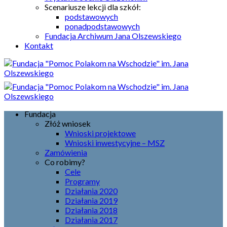
Scenariusze lekcji dla szkół:
podstawowych
ponadpodstawowych
Fundacja Archiwum Jana Olszewskiego
Kontakt
Fundacja
Złóż wniosek
Wnioski projektowe
Wnioski inwestycyjne – MSZ
Zamówienia
Co robimy?
Cele
Programy
Działania 2020
Działania 2019
Działania 2018
Działania 2017