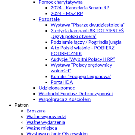
Pomoc charytatywna
2024 – Kancelaria Senatu RP
2024 – MSZ RP
Pozostałe
Wystawa “Pisarze dwudziestolecia”
3. edycja kampanii #KTOTYJESTEŚ
„Język polski otwiera”
Podziemie łączy / Pogrindis jungia
A to Polski właśnie – POBIERZ
PODRECZNIK
Audycje “Wybitni Polacy II RP”
Wystawa “Polscy orędownicy
wolności”
Komiks “Epopeja Legionowa”
Portal IDA
Udzielona pomoc
Wschodni Fundusz Dobroczynności
Współpraca z Kościołem
Patron
Broszura
Ważne wypowiedzi
Ważne wydarzenia
Ważne miejsca
Wystawa o Janie Olszewskim