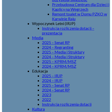
Przebudowa Centrum dla Dzieci i
Kaplicy na Węgrzech
Remont toalet w Domu PZKO w
Karwinie Raju
Wypoczynek Letni (IRJP)
Instrukcja rozliczenia dotacji –
prezentacja
Media
2025 – Senat RP
2024 – Regranting
2025 – Media i Struktury
2024 – Media i Struktury
2025 – KPRM/MSZ
2024 – KPRM/MSZ
Edukacja
2025 – IRJP
2024 – IRJP
2025 – Senat RP
2024 – Senat RP
2023
2022
Instrukcja rozliczenia dotacji
Kultura