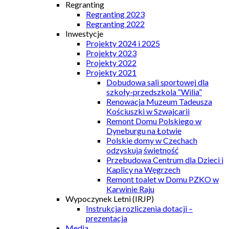
Regranting
Regranting 2023
Regranting 2022
Inwestycje
Projekty 2024 i 2025
Projekty 2023
Projekty 2022
Projekty 2021
Dobudowa sali sportowej dla
szkoły-przedszkola “Wilia”
Renowacja Muzeum Tadeusza
Kościuszki w Szwajcarii
Remont Domu Polskiego w
Dyneburgu na Łotwie
Polskie domy w Czechach
odzyskują świetność
Przebudowa Centrum dla Dzieci i
Kaplicy na Węgrzech
Remont toalet w Domu PZKO w
Karwinie Raju
Wypoczynek Letni (IRJP)
Instrukcja rozliczenia dotacji –
prezentacja
Media