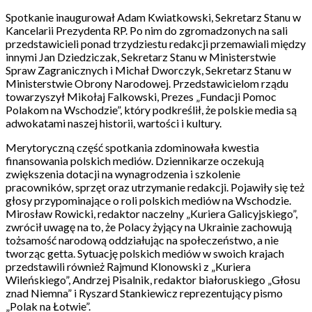
Spotkanie inaugurował Adam Kwiatkowski, Sekretarz Stanu w
Kancelarii Prezydenta RP. Po nim do zgromadzonych na sali
przedstawicieli ponad trzydziestu redakcji przemawiali między
innymi Jan Dziedziczak, Sekretarz Stanu w Ministerstwie
Spraw Zagranicznych i Michał Dworczyk, Sekretarz Stanu w
Ministerstwie Obrony Narodowej. Przedstawicielom rządu
towarzyszył Mikołaj Falkowski, Prezes „Fundacji Pomoc
Polakom na Wschodzie”, który podkreślił, że polskie media są
adwokatami naszej historii, wartości i kultury.
Merytoryczną część spotkania zdominowała kwestia
finansowania polskich mediów. Dziennikarze oczekują
zwiększenia dotacji na wynagrodzenia i szkolenie
pracowników, sprzęt oraz utrzymanie redakcji. Pojawiły się też
głosy przypominające o roli polskich mediów na Wschodzie.
Mirosław Rowicki, redaktor naczelny „Kuriera Galicyjskiego”,
zwrócił uwagę na to, że Polacy żyjący na Ukrainie zachowują
tożsamość narodową oddziałując na społeczeństwo, a nie
tworząc getta. Sytuację polskich mediów w swoich krajach
przedstawili również Rajmund Klonowski z „Kuriera
Wileńskiego”, Andrzej Pisalnik, redaktor białoruskiego „Głosu
znad Niemna” i Ryszard Stankiewicz reprezentujący pismo
„Polak na Łotwie”.