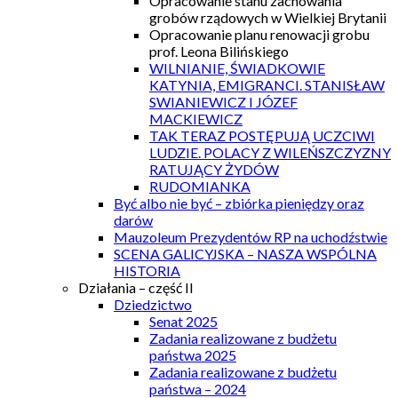
Opracowanie stanu zachowania
grobów rządowych w Wielkiej Brytanii
Opracowanie planu renowacji grobu
prof. Leona Bilińskiego
WILNIANIE, ŚWIADKOWIE
KATYNIA, EMIGRANCI. STANISŁAW
SWIANIEWICZ I JÓZEF
MACKIEWICZ
TAK TERAZ POSTĘPUJĄ UCZCIWI
LUDZIE. POLACY Z WILEŃSZCZYZNY
RATUJĄCY ŻYDÓW
RUDOMIANKA
Być albo nie być – zbiórka pieniędzy oraz
darów
Mauzoleum Prezydentów RP na uchodźstwie
SCENA GALICYJSKA – NASZA WSPÓLNA
HISTORIA
Działania – część II
Dziedzictwo
Senat 2025
Zadania realizowane z budżetu
państwa 2025
Zadania realizowane z budżetu
państwa – 2024