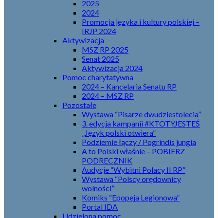
2025
2024
Promocja języka i kultury polskiej –
IRJP 2024
Aktywizacja
MSZ RP 2025
Senat 2025
Aktywizacja 2024
Pomoc charytatywna
2024 – Kancelaria Senatu RP
2024 – MSZ RP
Pozostałe
Wystawa “Pisarze dwudziestolecia”
3. edycja kampanii #KTOTYJESTEŚ
„Język polski otwiera”
Podziemie łączy / Pogrindis jungia
A to Polski właśnie – POBIERZ
PODRECZNIK
Audycje “Wybitni Polacy II RP”
Wystawa “Polscy orędownicy
wolności”
Komiks “Epopeja Legionowa”
Portal IDA
Udzielona pomoc