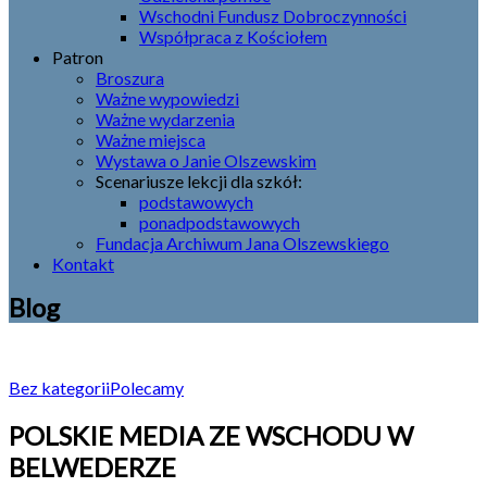
Wschodni Fundusz Dobroczynności
Współpraca z Kościołem
Patron
Broszura
Ważne wypowiedzi
Ważne wydarzenia
Ważne miejsca
Wystawa o Janie Olszewskim
Scenariusze lekcji dla szkół:
podstawowych
ponadpodstawowych
Fundacja Archiwum Jana Olszewskiego
Kontakt
Blog
Bez kategorii
Polecamy
POLSKIE MEDIA ZE WSCHODU W
BELWEDERZE