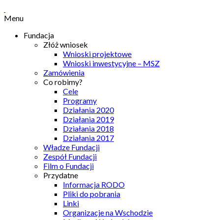
Menu
Fundacja
Złóż wniosek
Wnioski projektowe
Wnioski inwestycyjne – MSZ
Zamówienia
Co robimy?
Cele
Programy
Działania 2020
Działania 2019
Działania 2018
Działania 2017
Władze Fundacji
Zespół Fundacji
Film o Fundacji
Przydatne
Informacja RODO
Pliki do pobrania
Linki
Organizacje na Wschodzie