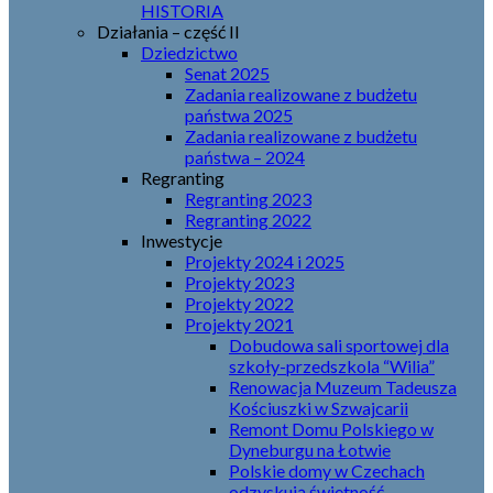
HISTORIA
Działania – część II
Dziedzictwo
Senat 2025
Zadania realizowane z budżetu
państwa 2025
Zadania realizowane z budżetu
państwa – 2024
Regranting
Regranting 2023
Regranting 2022
Inwestycje
Projekty 2024 i 2025
Projekty 2023
Projekty 2022
Projekty 2021
Dobudowa sali sportowej dla
szkoły-przedszkola “Wilia”
Renowacja Muzeum Tadeusza
Kościuszki w Szwajcarii
Remont Domu Polskiego w
Dyneburgu na Łotwie
Polskie domy w Czechach
odzyskują świetność