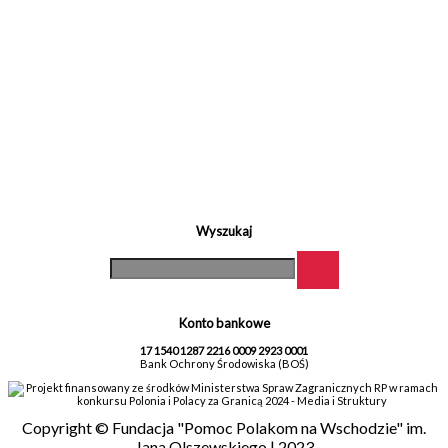
Wyszukaj
Konto bankowe
17 1540 1287 2216 0009 2923 0001
Bank Ochrony Środowiska (BOŚ)
Projekt finansowany ze środków Ministerstwa Spraw Zagranicznych RP w ramach
konkursu Polonia i Polacy za Granicą 2024 - Media i Struktury
Copyright © Fundacja "Pomoc Polakom na Wschodzie" im.
Jana Olszewskiego | 2023