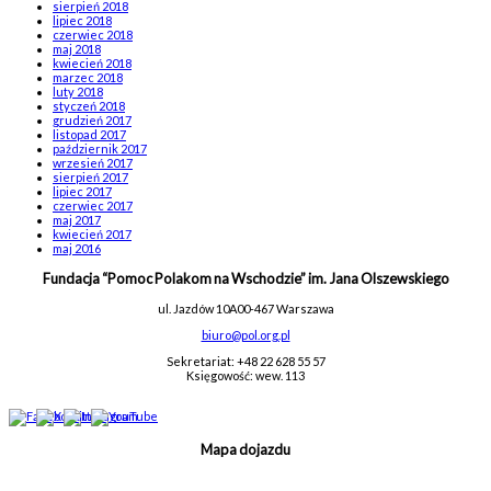
sierpień 2018
lipiec 2018
czerwiec 2018
maj 2018
kwiecień 2018
marzec 2018
luty 2018
styczeń 2018
grudzień 2017
listopad 2017
październik 2017
wrzesień 2017
sierpień 2017
lipiec 2017
czerwiec 2017
maj 2017
kwiecień 2017
maj 2016
Fundacja “Pomoc Polakom na Wschodzie” im. Jana Olszewskiego
ul. Jazdów 10A
00-467 Warszawa
biuro@pol.org.pl
Sekretariat: +48 22 628 55 57
Księgowość: wew. 113
Mapa dojazdu