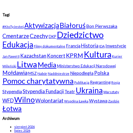
Tagi
Białoruś
Aktywizacja
Bon Pierwszaka
#KtoTyJesteś
Dziedzictwo
Czechy
Cmentarze
DKP
Edukacja
Historia
Francja
Inwestycje
Filmy dokumentalne
IDA
Kultura
KPRM
Kazachstan
Koncert
Kurier
Jan Paweł II
Litwa
Media
Ministerstwo Edukacji Narodowej
Wileński
Mołdawia
Polska
Niepodległa
MSZ
Nabór
Naddniestrze
Pomoc charytatywna
Regranting
Rosja
Publikacja
Ukraina
Stypendia Fundacji
Stypendia
Teatr
Warsztaty
Wilno
WFD
Wolontariat
Wystawa
Wspólna Ławka
Zaolzie
Łotwa
Archiwum
sierpień 2026
lipiec 2026