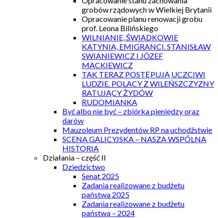
Opracowanie stanu zachowania
grobów rządowych w Wielkiej Brytanii
Opracowanie planu renowacji grobu
prof. Leona Bilińskiego
WILNIANIE, ŚWIADKOWIE
KATYNIA, EMIGRANCI. STANISŁAW
SWIANIEWICZ I JÓZEF
MACKIEWICZ
TAK TERAZ POSTĘPUJĄ UCZCIWI
LUDZIE. POLACY Z WILEŃSZCZYZNY
RATUJĄCY ŻYDÓW
RUDOMIANKA
Być albo nie być – zbiórka pieniędzy oraz
darów
Mauzoleum Prezydentów RP na uchodźstwie
SCENA GALICYJSKA – NASZA WSPÓLNA
HISTORIA
Działania – część II
Dziedzictwo
Senat 2025
Zadania realizowane z budżetu
państwa 2025
Zadania realizowane z budżetu
państwa – 2024