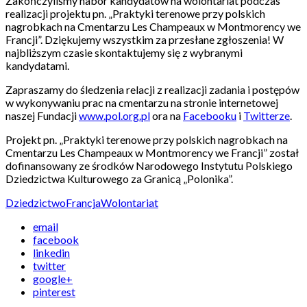
Zakończyliśmy nabór kandydatów na wolontariat podczas
realizacji projektu pn. „Praktyki terenowe przy polskich
nagrobkach na Cmentarzu Les Champeaux w Montmorency we
Francji”. Dziękujemy wszystkim za przesłane zgłoszenia! W
najbliższym czasie skontaktujemy się z wybranymi
kandydatami.
Zapraszamy do śledzenia relacji z realizacji zadania i postępów
w wykonywaniu prac na cmentarzu na stronie internetowej
naszej Fundacji
www.pol.org.pl
ora na
Facebooku
i
Twitterze
.
Projekt pn. „Praktyki terenowe przy polskich nagrobkach na
Cmentarzu Les Champeaux w Montmorency we Francji” został
dofinansowany ze środków Narodowego Instytutu Polskiego
Dziedzictwa Kulturowego za Granicą „Polonika”.
Dziedzictwo
Francja
Wolontariat
email
facebook
linkedin
twitter
google+
pinterest