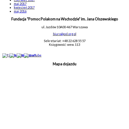
maj 2017
kwiecień 2017
maj 2016
Fundacja “Pomoc Polakom na Wschodzie” im. Jana Olszewskiego
ul. Jazdów 10A
00-467 Warszawa
biuro@pol.org.pl
Sekretariat: +48 22 628 55 57
Księgowość: wew. 113
Mapa dojazdu