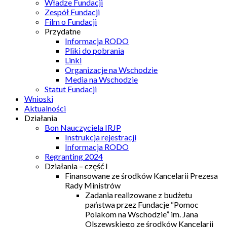
Władze Fundacji
Zespół Fundacji
Film o Fundacji
Przydatne
Informacja RODO
Pliki do pobrania
Linki
Organizacje na Wschodzie
Media na Wschodzie
Statut Fundacji
Wnioski
Aktualności
Działania
Bon Nauczyciela IRJP
Instrukcja rejestracji
Informacja RODO
Regranting 2024
Działania – część I
Finansowane ze środków Kancelarii Prezesa
Rady Ministrów
Zadania realizowane z budżetu
państwa przez Fundacje “Pomoc
Polakom na Wschodzie” im. Jana
Olszewskiego ze środków Kancelarii