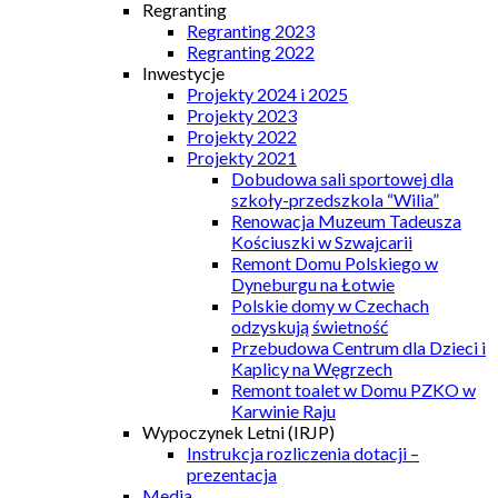
Regranting
Regranting 2023
Regranting 2022
Inwestycje
Projekty 2024 i 2025
Projekty 2023
Projekty 2022
Projekty 2021
Dobudowa sali sportowej dla
szkoły-przedszkola “Wilia”
Renowacja Muzeum Tadeusza
Kościuszki w Szwajcarii
Remont Domu Polskiego w
Dyneburgu na Łotwie
Polskie domy w Czechach
odzyskują świetność
Przebudowa Centrum dla Dzieci i
Kaplicy na Węgrzech
Remont toalet w Domu PZKO w
Karwinie Raju
Wypoczynek Letni (IRJP)
Instrukcja rozliczenia dotacji –
prezentacja
Media