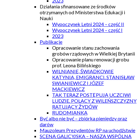
2023
Działania sfinansowane ze środków
otrzymanych od Ministerstwa Edukacji i
Nauki
Wypoczynek Letni 2024 – część II
Wypoczynek Letni 2024 – część I
2023
Publikacje
Opracowanie stanu zachowania
grobów rządowych w Wielkiej Brytanii
Opracowanie planu renowacji grobu
prof. Leona Bilińskiego
WILNIANIE, ŚWIADKOWIE
KATYNIA, EMIGRANCI. STANISŁAW
SWIANIEWICZ I JÓZEF
MACKIEWICZ
TAK TERAZ POSTĘPUJĄ UCZCIWI
LUDZIE. POLACY Z WILEŃSZCZYZNY
RATUJĄCY ŻYDÓW
RUDOMIANKA
Być albo nie być – zbiórka pieniędzy oraz
darów
Mauzoleum Prezydentów RP na uchodźstwie
SCENA GALICYJSKA – NASZA WSPÓLNA