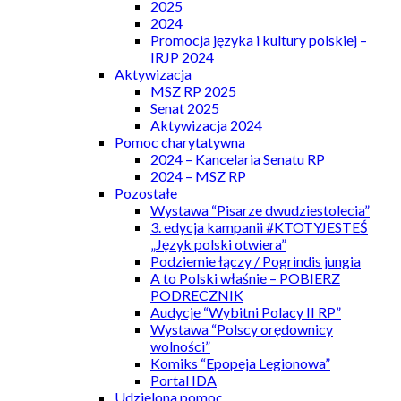
2025
2024
Promocja języka i kultury polskiej –
IRJP 2024
Aktywizacja
MSZ RP 2025
Senat 2025
Aktywizacja 2024
Pomoc charytatywna
2024 – Kancelaria Senatu RP
2024 – MSZ RP
Pozostałe
Wystawa “Pisarze dwudziestolecia”
3. edycja kampanii #KTOTYJESTEŚ
„Język polski otwiera”
Podziemie łączy / Pogrindis jungia
A to Polski właśnie – POBIERZ
PODRECZNIK
Audycje “Wybitni Polacy II RP”
Wystawa “Polscy orędownicy
wolności”
Komiks “Epopeja Legionowa”
Portal IDA
Udzielona pomoc