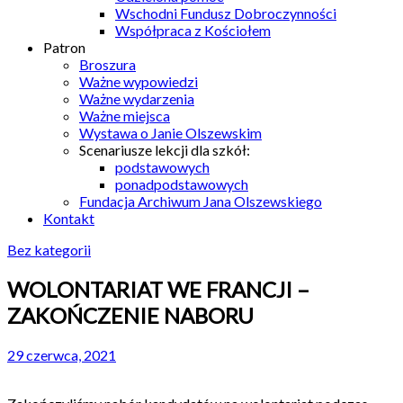
Wschodni Fundusz Dobroczynności
Współpraca z Kościołem
Patron
Broszura
Ważne wypowiedzi
Ważne wydarzenia
Ważne miejsca
Wystawa o Janie Olszewskim
Scenariusze lekcji dla szkół:
podstawowych
ponadpodstawowych
Fundacja Archiwum Jana Olszewskiego
Kontakt
Bez kategorii
WOLONTARIAT WE FRANCJI –
ZAKOŃCZENIE NABORU
29 czerwca, 2021