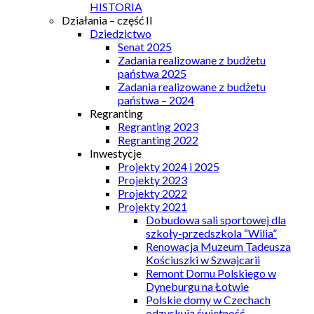
HISTORIA
Działania – część II
Dziedzictwo
Senat 2025
Zadania realizowane z budżetu
państwa 2025
Zadania realizowane z budżetu
państwa – 2024
Regranting
Regranting 2023
Regranting 2022
Inwestycje
Projekty 2024 i 2025
Projekty 2023
Projekty 2022
Projekty 2021
Dobudowa sali sportowej dla
szkoły-przedszkola “Wilia”
Renowacja Muzeum Tadeusza
Kościuszki w Szwajcarii
Remont Domu Polskiego w
Dyneburgu na Łotwie
Polskie domy w Czechach
odzyskują świetność