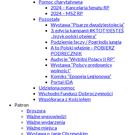
Pomoc charytatywna
2024 – Kancelaria Senatu RP
2024 – MSZ RP
Pozostałe
Wystawa “Pisarze dwudziestolecia”
3. edycja kampanii #KTOTYJESTEŚ
„Język polski otwiera”
Podziemie łączy / Pogrindis jungia
A to Polski właśnie – POBIERZ
PODRECZNIK
Audycje “Wybitni Polacy II RP”
Wystawa “Polscy orędownicy
wolności”
Komiks “Epopeja Legionowa”
Portal IDA
Udzielona pomoc
Wschodni Fundusz Dobroczynności
Współpraca z Kościołem
Patron
Broszura
Ważne wypowiedzi
Ważne wydarzenia
Ważne miejsca
Wystawa o Janie Olszewskim