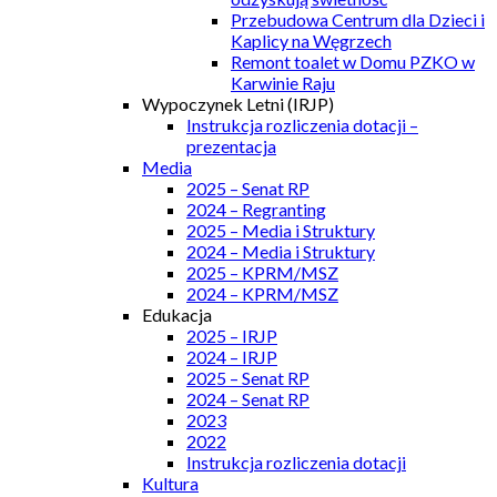
Przebudowa Centrum dla Dzieci i
Kaplicy na Węgrzech
Remont toalet w Domu PZKO w
Karwinie Raju
Wypoczynek Letni (IRJP)
Instrukcja rozliczenia dotacji –
prezentacja
Media
2025 – Senat RP
2024 – Regranting
2025 – Media i Struktury
2024 – Media i Struktury
2025 – KPRM/MSZ
2024 – KPRM/MSZ
Edukacja
2025 – IRJP
2024 – IRJP
2025 – Senat RP
2024 – Senat RP
2023
2022
Instrukcja rozliczenia dotacji
Kultura