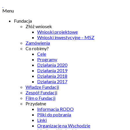
Menu
Fundacja
Złóż wniosek
Wnioski projektowe
Wnioski inwestycyjne – MSZ
Zamówienia
Co robimy?
Cele
Programy
Działania 2020
Działania 2019
Działania 2018
Działania 2017
Władze Fundacji
Zespół Fundacji
Film o Fundacji
Przydatne
Informacja RODO
Pliki do pobrania
Linki
Organizacje na Wschodzie