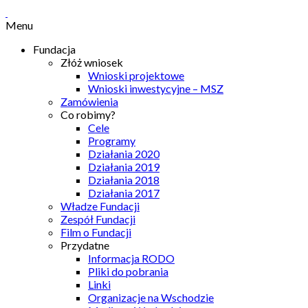
Menu
Fundacja
Złóż wniosek
Wnioski projektowe
Wnioski inwestycyjne – MSZ
Zamówienia
Co robimy?
Cele
Programy
Działania 2020
Działania 2019
Działania 2018
Działania 2017
Władze Fundacji
Zespół Fundacji
Film o Fundacji
Przydatne
Informacja RODO
Pliki do pobrania
Linki
Organizacje na Wschodzie