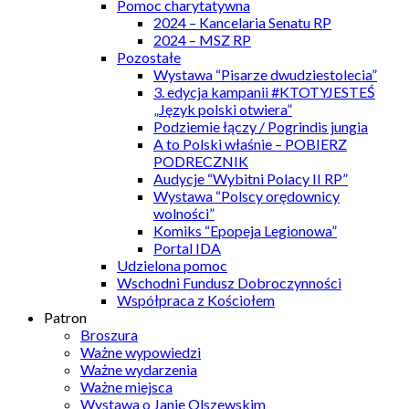
Pomoc charytatywna
2024 – Kancelaria Senatu RP
2024 – MSZ RP
Pozostałe
Wystawa “Pisarze dwudziestolecia”
3. edycja kampanii #KTOTYJESTEŚ
„Język polski otwiera”
Podziemie łączy / Pogrindis jungia
A to Polski właśnie – POBIERZ
PODRECZNIK
Audycje “Wybitni Polacy II RP”
Wystawa “Polscy orędownicy
wolności”
Komiks “Epopeja Legionowa”
Portal IDA
Udzielona pomoc
Wschodni Fundusz Dobroczynności
Współpraca z Kościołem
Patron
Broszura
Ważne wypowiedzi
Ważne wydarzenia
Ważne miejsca
Wystawa o Janie Olszewskim