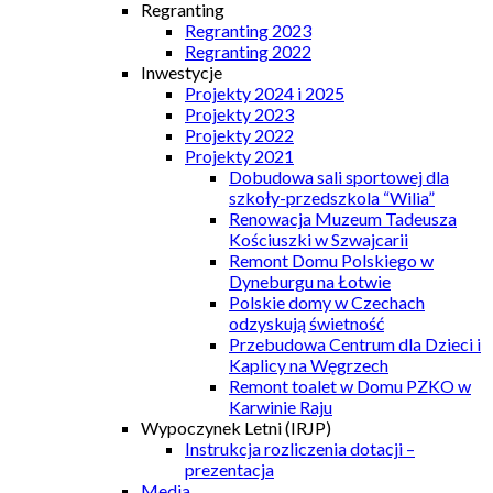
Regranting
Regranting 2023
Regranting 2022
Inwestycje
Projekty 2024 i 2025
Projekty 2023
Projekty 2022
Projekty 2021
Dobudowa sali sportowej dla
szkoły-przedszkola “Wilia”
Renowacja Muzeum Tadeusza
Kościuszki w Szwajcarii
Remont Domu Polskiego w
Dyneburgu na Łotwie
Polskie domy w Czechach
odzyskują świetność
Przebudowa Centrum dla Dzieci i
Kaplicy na Węgrzech
Remont toalet w Domu PZKO w
Karwinie Raju
Wypoczynek Letni (IRJP)
Instrukcja rozliczenia dotacji –
prezentacja
Media