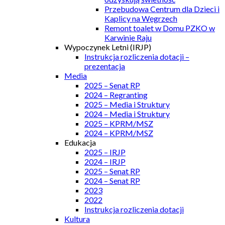
Przebudowa Centrum dla Dzieci i
Kaplicy na Węgrzech
Remont toalet w Domu PZKO w
Karwinie Raju
Wypoczynek Letni (IRJP)
Instrukcja rozliczenia dotacji –
prezentacja
Media
2025 – Senat RP
2024 – Regranting
2025 – Media i Struktury
2024 – Media i Struktury
2025 – KPRM/MSZ
2024 – KPRM/MSZ
Edukacja
2025 – IRJP
2024 – IRJP
2025 – Senat RP
2024 – Senat RP
2023
2022
Instrukcja rozliczenia dotacji
Kultura