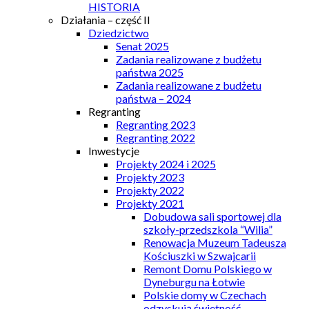
HISTORIA
Działania – część II
Dziedzictwo
Senat 2025
Zadania realizowane z budżetu
państwa 2025
Zadania realizowane z budżetu
państwa – 2024
Regranting
Regranting 2023
Regranting 2022
Inwestycje
Projekty 2024 i 2025
Projekty 2023
Projekty 2022
Projekty 2021
Dobudowa sali sportowej dla
szkoły-przedszkola “Wilia”
Renowacja Muzeum Tadeusza
Kościuszki w Szwajcarii
Remont Domu Polskiego w
Dyneburgu na Łotwie
Polskie domy w Czechach
odzyskują świetność