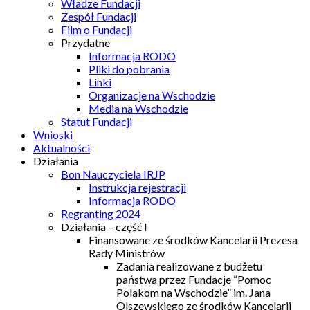
Władze Fundacji
Zespół Fundacji
Film o Fundacji
Przydatne
Informacja RODO
Pliki do pobrania
Linki
Organizacje na Wschodzie
Media na Wschodzie
Statut Fundacji
Wnioski
Aktualności
Działania
Bon Nauczyciela IRJP
Instrukcja rejestracji
Informacja RODO
Regranting 2024
Działania – część I
Finansowane ze środków Kancelarii Prezesa
Rady Ministrów
Zadania realizowane z budżetu
państwa przez Fundacje “Pomoc
Polakom na Wschodzie” im. Jana
Olszewskiego ze środków Kancelarii