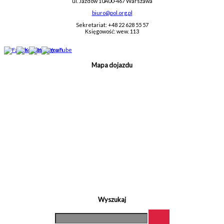
ul. Jazdów 10A
00-467 Warszawa
biuro@pol.org.pl
Sekretariat: +48 22 628 55 57
Księgowość: wew. 113
Mapa dojazdu
Wyszukaj