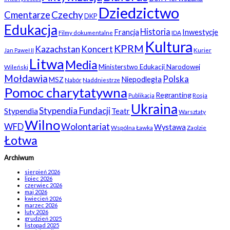
Dziedzictwo
Czechy
Cmentarze
DKP
Edukacja
Historia
Francja
Inwestycje
Filmy dokumentalne
IDA
Kultura
KPRM
Kazachstan
Koncert
Kurier
Jan Paweł II
Litwa
Media
Ministerstwo Edukacji Narodowej
Wileński
Mołdawia
Polska
Niepodległa
MSZ
Nabór
Naddniestrze
Pomoc charytatywna
Regranting
Rosja
Publikacja
Ukraina
Stypendia Fundacji
Stypendia
Teatr
Warsztaty
Wilno
WFD
Wolontariat
Wystawa
Wspólna Ławka
Zaolzie
Łotwa
Archiwum
sierpień 2026
lipiec 2026
czerwiec 2026
maj 2026
kwiecień 2026
marzec 2026
luty 2026
grudzień 2025
listopad 2025