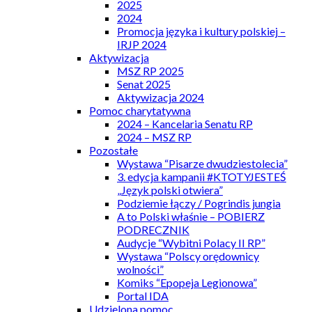
2025
2024
Promocja języka i kultury polskiej –
IRJP 2024
Aktywizacja
MSZ RP 2025
Senat 2025
Aktywizacja 2024
Pomoc charytatywna
2024 – Kancelaria Senatu RP
2024 – MSZ RP
Pozostałe
Wystawa “Pisarze dwudziestolecia”
3. edycja kampanii #KTOTYJESTEŚ
„Język polski otwiera”
Podziemie łączy / Pogrindis jungia
A to Polski właśnie – POBIERZ
PODRECZNIK
Audycje “Wybitni Polacy II RP”
Wystawa “Polscy orędownicy
wolności”
Komiks “Epopeja Legionowa”
Portal IDA
Udzielona pomoc