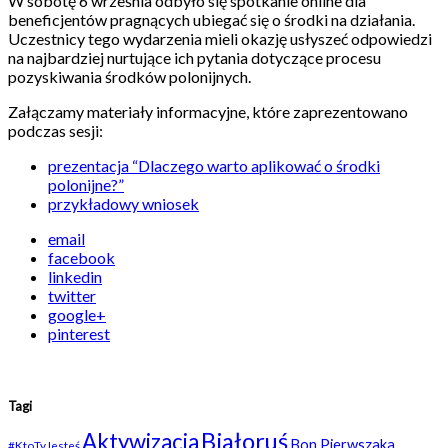
W sobotę 6 września odbyło się spotkanie online dla
beneficjentów pragnących ubiegać się o środki na działania.
Uczestnicy tego wydarzenia mieli okazję usłyszeć odpowiedzi
na najbardziej nurtujące ich pytania dotyczące procesu
pozyskiwania środków polonijnych.
Załączamy materiały informacyjne, które zaprezentowano
podczas sesji:
prezentacja “Dlaczego warto aplikować o środki
polonijne?”
przykładowy wniosek
email
facebook
linkedin
twitter
google+
pinterest
Tagi
Białoruś
Aktywizacja
Bon Pierwszaka
#KtoTyJesteś