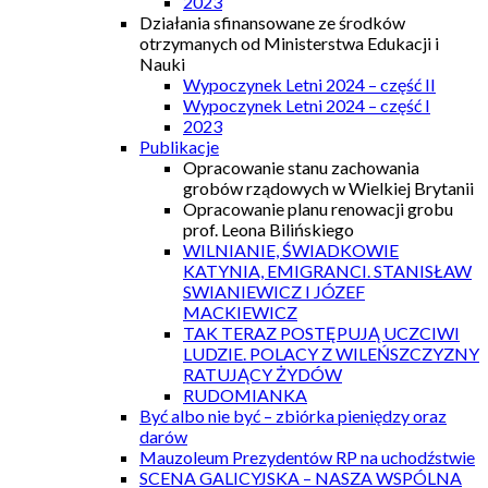
2023
Działania sfinansowane ze środków
otrzymanych od Ministerstwa Edukacji i
Nauki
Wypoczynek Letni 2024 – część II
Wypoczynek Letni 2024 – część I
2023
Publikacje
Opracowanie stanu zachowania
grobów rządowych w Wielkiej Brytanii
Opracowanie planu renowacji grobu
prof. Leona Bilińskiego
WILNIANIE, ŚWIADKOWIE
KATYNIA, EMIGRANCI. STANISŁAW
SWIANIEWICZ I JÓZEF
MACKIEWICZ
TAK TERAZ POSTĘPUJĄ UCZCIWI
LUDZIE. POLACY Z WILEŃSZCZYZNY
RATUJĄCY ŻYDÓW
RUDOMIANKA
Być albo nie być – zbiórka pieniędzy oraz
darów
Mauzoleum Prezydentów RP na uchodźstwie
SCENA GALICYJSKA – NASZA WSPÓLNA